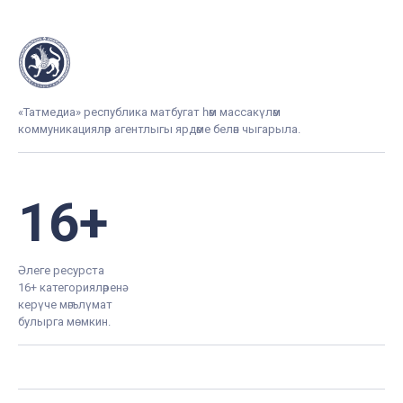
«Татмедиа» республика матбугат һәм массакүләм
коммуникацияләр агентлыгы ярдәме белән чыгарыла.
16+
Әлеге ресурста
16+ категорияләренә
керүче мәгълүмат
булырга мөмкин.