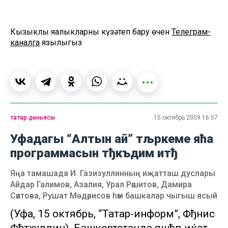
Кызыклы яңалыкларны күзәтеп бару өчен
Телеграм-
каналга
язылыгыз
татар дөньясы
15 октябрь 2009 16:57
Уфадагы “Алтын ай” тљркеме яћа
программасын тђкъдим итђ
Яңа тамашада И. Газизуллинның иҗатташ дуслары
Айдар Галимов, Азалия, Урал Рәшитов, Дамира
Сәитова, Рушат Мөдәрисов һәм башкалар чыгыш ясый
(Уфа, 15 октябрь, “Татар-информ”, Фђнис