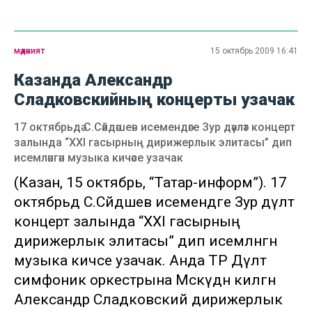
мәдәният
15 октябрь 2009 16:41
Казанда Александр
Сладковскийның концерты узачак
17 октябрьдә С.Сәйдәшев исемендәге Зур дәүләт концерт
залында “XXI гасырның дирижерлык элитасы” дип
исемләнгән музыка кичәсе узачак
(Казан, 15 октябрь, “Татар-информ”). 17
октябрьдә С.Сәйдәшев исемендәге Зур дәүләт
концерт залында “XXI гасырның
дирижерлык элитасы” дип исемләнгән
музыка кичәсе узачак. Анда ТР Дәүләт
симфоник оркестрына Мәскәүдән килгән
Александр Сладковский дирижерлык