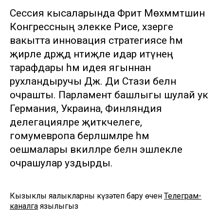
Сессия кысаларында Фәрит Мөхәммәтшин
Конгрессның элекке Рәисе, хәзерге
вакытта инновация стратегиясе һәм
җирле дәрәҗәдә нәтиҗәле идарә итүнең
тарафдары һәм идея ягыннан
рухландыручы Дж. Ди Стази белән
очрашты. Парламент башлыгы шулай ук
Германия, Украина, Финляндия
делегацияләре җитәкчелеге,
гомумевропа берләшмәләре һәм
оешмалары вәкилләре белән эшлекле
очрашулар уздырды.
Кызыклы яңалыкларны күзәтеп бару өчен
Телеграм-
каналга
язылыгыз