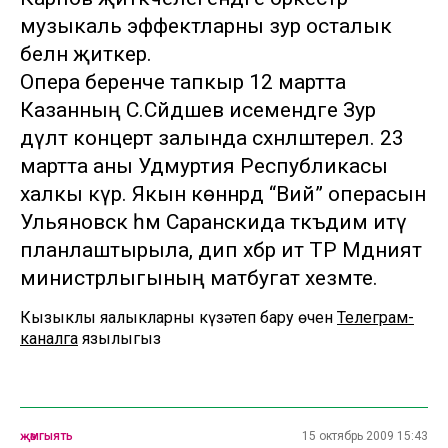
музыкаль эффектларны зур осталык
белән җиткерә.
Опера беренче тапкыр 12 мартта
Казанның С.Сәйдәшев исемендәге Зур
дәүләт концерт залында сәхнәләштерелә. 23
мартта аны Удмуртия Республикасы
халкы күрә. Якын көннәрдә “Вий” операсын
Ульяновск һәм Саранскида тәкъдим итү
планлаштырыла, дип хәбәр итә ТР Мәдәният
министрлыгының матбугат хезмәте.
Кызыклы яңалыкларны күзәтеп бару өчен
Телеграм-
каналга
язылыгыз
җәмгыять
15 октябрь 2009 15:43