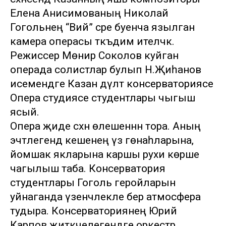
Елена Анисимованың Николай
Гогольнең “Вий” әсәре буенча язылган
камера операсы тәкъдим ителәчәк.
Режиссер Мөнир Соколов куйган
операда солистлар булып Н.Җиһанов
исемендәге Казан дәүләт консерваториясе
Опера студиясе студентлары чыгыш
ясый.
Опера җиде сәхнә өлешеннән тора. Аның
эчтәлегендә кешенең үз гөнаһларына,
йомшак якларына каршы рухи көрәше
чагылыш таба. Консерватория
студентлары Гоголь геройларын
уйнаганда үзенчәлекле бер атмосфера
тудыра. Консерваториянең Юрий
Карпов җитәкчелегендәге оркестр