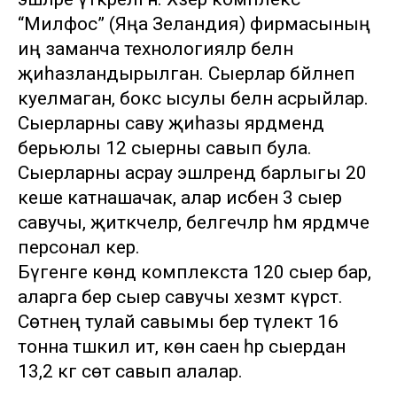
“Милфос” (Яңа Зеландия) фирмасының
иң заманча технологияләр белән
җиһазландырылган. Сыерлар бәйләнеп
куелмаган, бокс ысулы белән асрыйлар.
Сыерларны саву җиһазы ярдәмендә
берьюлы 12 сыерны савып була.
Сыерларны асрау эшләрендә барлыгы 20
кеше катнашачак, алар исәбенә 3 сыер
савучы, җитәкчеләр, белгечләр һәм ярдәмче
персонал керә.
Бүгенге көндә комплекста 120 сыер бар,
аларга бер сыер савучы хезмәт күрсәтә.
Сөтнең тулай савымы бер тәүлектә 16
тонна тәшкил итә, көн саен һәр сыердан
13,2 кг сөт савып алалар.