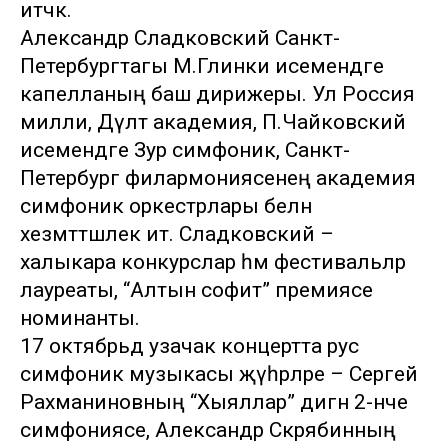
итәчәк.
Александр Сладковский Санкт-
Петербургтагы М.Глинки исемендәге
капелланың баш дирижеры. Ул Россия
милли, Дәүләт академия, П.Чайковский
исемендәге Зур симфоник, Санкт-
Петербург филармониясенең академия
симфоник оркестрлары белән
хезмәттәшлек итә. Сладковский –
халыкара конкурслар һәм фестивальләр
лауреаты, “Алтын софит” премиясе
номинанты.
17 октябрьдә узачак концертта рус
симфоник музыкасы җәүһәрләре – Сергей
Рахманиновның “Хыяллар” дигән 2-нче
симфониясе, Александр Скрябинның