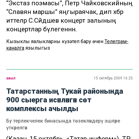
“Экстаз поэмасы”, Петр Чайковскийның
“Славян маршы” яңгыраячак, дип хәбәр
иттеләр С.Сәйдәшев концерт залының
концертлар бүлегеннән.
Кызыклы яңалыкларны күзәтеп бару өчен
Телеграм-
каналга
язылыгыз
авыл
15 октябрь 2009 16:25
Татарстанның Тукай районында
900 сыерга исәпләнгән сөт
комплексы ачылды
Бу терлекчелек бинасында төзекләндерү эшләре
үткәрелгән
(Казан, 15 октябрь, «Татар-информ»). ТР