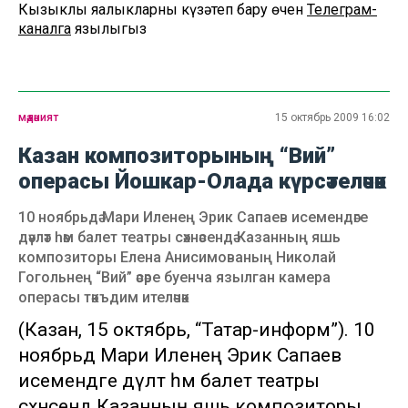
Кызыклы яңалыкларны күзәтеп бару өчен
Телеграм-
каналга
язылыгыз
мәдәният
15 октябрь 2009 16:02
Казан композиторының “Вий”
операсы Йошкар-Олада күрсәтеләчәк
10 ноябрьдә Мари Иленең Эрик Сапаев исемендәге
дәүләт һәм балет театры сәхнәсендә Казанның яшь
композиторы Елена Анисимованың Николай
Гогольнең “Вий” әсәре буенча язылган камера
операсы тәкъдим ителәчәк
(Казан, 15 октябрь, “Татар-информ”). 10
ноябрьдә Мари Иленең Эрик Сапаев
исемендәге дәүләт һәм балет театры
сәхнәсендә Казанның яшь композиторы