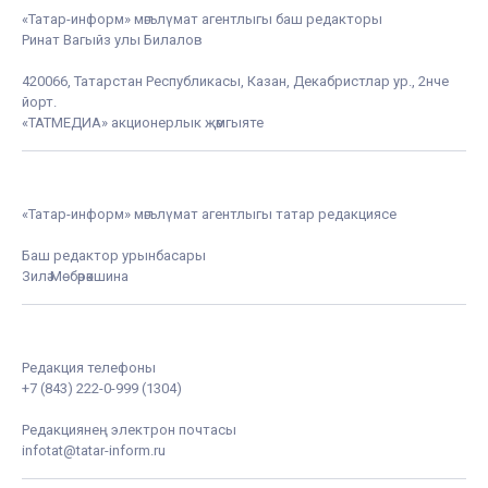
«Татар-информ» мәгълүмат агентлыгы баш редакторы
Ринат Вагыйз улы Билалов
420066, Татарстан Республикасы, Казан, Декабристлар ур., 2нче
йорт.
«ТАТМЕДИА» акционерлык җәмгыяте
«Татар-информ» мәгълүмат агентлыгы татар редакциясе
Баш редактор урынбасары
Зилә Мөбәрәкшина
Редакция телефоны
+7 (843) 222-0-999 (1304)
Редакциянең электрон почтасы
infotat@tatar-inform.ru