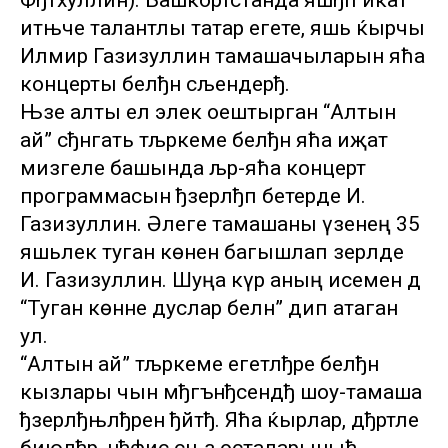
Фђтхуллин). Башкортстанда яшђп иќат
итњче талантлы татар егете, яшь ќырчы
Илмир Газизуллин тамашачыларын яћа
концерты белђн сљендерђ.
Њзе алты ел элек оештырган “Алтын
ай” сђнгать тљркеме белђн яћа иҗат
мизгеле башында љр-яћа концерт
программасын ђзерлђп бетерде И.
Газизуллин. Әлеге тамашаны үзенең 35
яшьлек туган көненә багышлап әзерләде
И. Газизуллин. Шуңа күрә аның исемен дә
“Туган көнне дуслар белән” дип атаган
ул.
“Алтын ай” тљркеме егетлђре белђн
кызлары чын мђгънђсендђ шоу-тамаша
ђзерлђњлђрен ђйтђ. Яћа ќырлар, дђртле