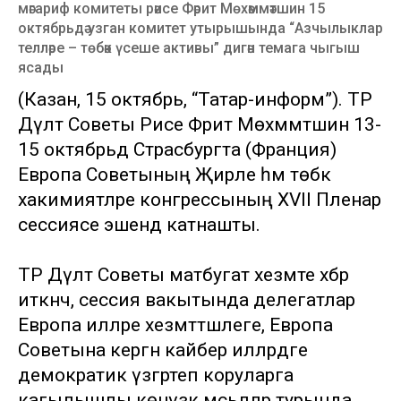
мәгариф комитеты рәисе Фәрит Мөхәммәтшин 15
октябрьдә узган комитет утырышында “Азчылыклар
телләре – төбәк үсеше активы” дигән темага чыгыш
ясады
(Казан, 15 октябрь, “Татар-информ”). ТР
Дәүләт Советы Рәисе Фәрит Мөхәммәтшин 13-
15 октябрьдә Страсбургта (Франция)
Европа Советының Җирле һәм төбәк
хакимиятләре конгрессының XVII Пленар
сессиясе эшендә катнашты.
ТР Дәүләт Советы матбугат хезмәте хәбәр
иткәнчә, сессия вакытында делегатлар
Европа илләре хезмәттәшлеге, Европа
Советына кергән кайбер илләрдәге
демократик үзгәртеп коруларга
кагылышлы көнүзәк мәсьәләләр турында