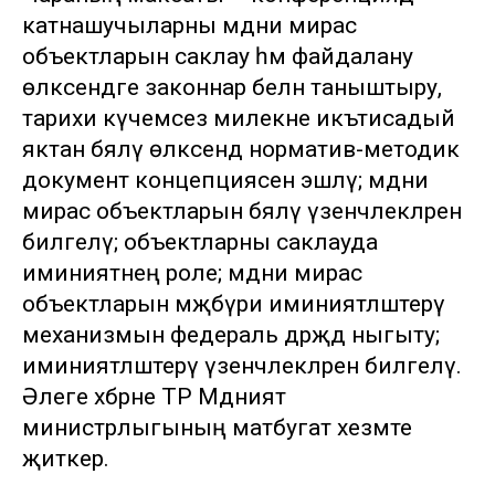
катнашучыларны мәдәни мирас
объектларын саклау һәм файдалану
өлкәсендәге законнар белән таныштыру,
тарихи күчемсез милекне икътисадый
яктан бәяләү өлкәсендә норматив-методик
документ концепциясен эшләү; мәдәни
мирас объектларын бәяләү үзенчәлекләрен
билгеләү; объектларны саклауда
иминиятнең роле; мәдәни мирас
объектларын мәҗбүри иминиятләштерү
механизмын федераль дәрәҗәдә ныгыту;
иминиятләштерү үзенчәлекләрен билгеләү.
Әлеге хәбәрне ТР Мәдәният
министрлыгының матбугат хезмәте
җиткерә.