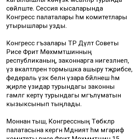
сөйләште. Сессия кысаларында
Конгресс палаталары һәм комитетлары
утырышлары узды.
Конгресс әгъзалары ТР Дәүләт Советы
Рәисе Фәрит Мөхәммәтшинның
республиканың, законнарга нигезләнеп,
үз вәкаләтләрен тормышка ашыру тәҗрибәсе,
федераль үзәк белән үзара бәйләнеш һәм
җирле үзидарә турындагы законны
гамәлгә кертү турындагы мәгълүматын
кызыксынып тыңлады.
Моннан тыш, Конгрессның Төбәкләр
палатасына кергән Мәдәният һәм мәгариф
комитеты рәисе Фәрит Мөхәммәтшин 15