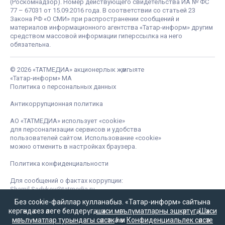
(Роскомнадзор). Номер действующего свидетельства ИА № ФС
77 – 67031 от 15.09.2016 года. В соответствии со статьей 23
Закона РФ «О СМИ» при распространении сообщений и
материалов информационного агентства «Татар-информ» другим
средством массовой информации гиперссылка на него
обязательна.
© 2026 «ТАТМЕДИА» акционерлык җәмгыяте
«Татар-информ» МА
Политика о персональных данных
Антикоррупционная политика
АО «ТАТМЕДИА» использует «cookie»
для персонализации сервисов и удобства
пользователей сайтом. Использование «cookie»
можно отменить в настройках браузера.
Политика конфиденциальности
Для сообщений о фактах коррупции:
Shamil.Sadykov@tatmedia.ru
Без cookie-файллар кулланабыз. «Татар-информ» сайтына
кергәндә сез әлеге белдерүгә,
шәхси мәгълүматларны эшкәртүгә
,
Шәхси
мәгълүматлар турындагы сәясәткә
һәм
Конфиденциальлек сәясәте