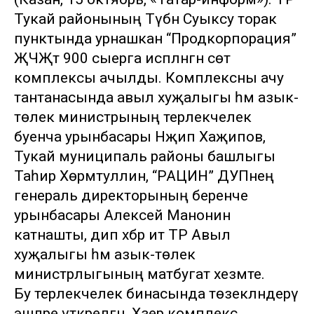
Тукай районының Түбән Суыксу торак
пунктында урнашкан “Продкорпорация”
ҖЧҖтә 900 сыерга исәпләнгән сөт
комплексы ачылды. Комплексны ачу
тантанасында авыл хуҗалыгы һәм азык-
төлек министрының терлекчелек
буенча урынбасары Нәҗип Хаҗипов,
Тукай муниципаль районы башлыгы
Таһир Хөрмәтуллин, “РАЦИН” ДУПнең
генераль директорының беренче
урынбасары Алексей Манонин
катнашты, дип хәбәр итә ТР Авыл
хуҗалыгы һәм азык-төлек
министрлыгының матбугат хезмәте.
Бу терлекчелек бинасында төзекләндерү
эшләре үткәрелгән. Хәзер комплекс