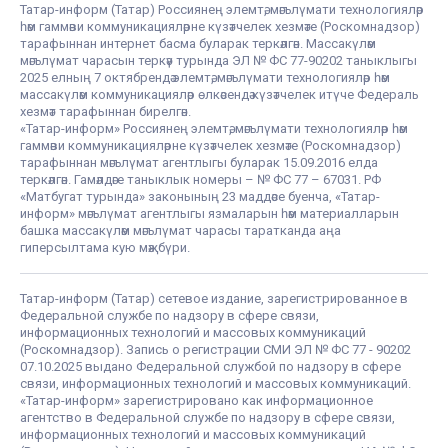
Татар-информ (Татар) Россиянең элемтә, мәгълүмати технологияләр
һәм гаммәви коммуникацияләрне күзәтчелек хезмәте (Роскомнадзор)
тарафыннан интернет басма буларак теркәлгән. Массакүләм
мәгълүмат чарасын теркәү турында ЭЛ № ФС 77-90202 таныклыгы
2025 елның 7 октябрендә элемтә, мәгълүмати технологияләр һәм
массакүләм коммуникацияләр өлкәсендә күзәтчелек итүче Федераль
хезмәт тарафыннан бирелгән.
«Татар-информ» Россиянең элемтә, мәгълүмати технологияләр һәм
гаммәви коммуникацияләрне күзәтчелек хезмәте (Роскомнадзор)
тарафыннан мәгълүмат агентлыгы буларак 15.09.2016 елда
теркәлгән. Гамәлдәге таныклык номеры – № ФС 77 – 67031. РФ
«Матбугат турында» законының 23 маддәсе буенча, «Татар-
информ» мәгълүмат агентлыгы язмаларын һәм материалларын
башка массакүләм мәгълүмат чарасы таратканда аңа
гиперсылтама кую мәҗбүри.
Татар-информ (Татар) сетевое издание, зарегистрированное в
Федеральной службе по надзору в сфере связи,
информационных технологий и массовых коммуникаций
(Роскомнадзор). Запись о регистрации СМИ ЭЛ № ФС 77 - 90202
07.10.2025 выдано Федеральной службой по надзору в сфере
связи, информационных технологий и массовых коммуникаций.
«Татар-информ» зарегистрировано как информационное
агентство в Федеральной службе по надзору в сфере связи,
информационных технологий и массовых коммуникаций