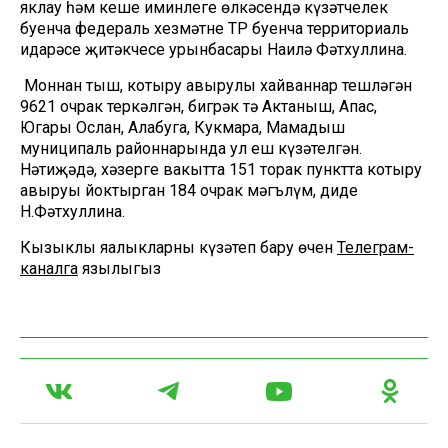
яклау һәм кеше иминлеге өлкәсендә күзәтчелек
буенча федераль хезмәтнең ТР буенча территориаль
идарәсе җитәкчесе урынбасары Наилә Фәтхуллина.
Моннан тыш, котыру авырулы хайваннар тешләгән
9621 очрак теркәлгән, бигрәк тә Актаныш, Апас,
Югары Ослан, Алабуга, Кукмара, Мамадыш
муниципаль районнарында ул еш күзәтелгән.
Нәтиҗәдә, хәзерге вакытта 151 торак пунктта котыру
авыруы йоктырган 184 очрак мәгълүм, диде
Н.Фәтхуллина.
Кызыклы яңалыкларны күзәтеп бару өчен
Телеграм-
каналга
язылыгыз