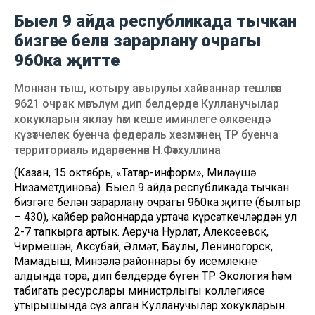
Быел 9 айда республикада тычкан
бизгәге белән зарарлану очрагы
960ка җитте
Моннан тыш, котыру авырулы хайваннар тешләгән
9621 очрак мәгълүм дип белдерде Кулланучылар
хокукларын яклау һәм кеше иминлеге өлкәсендә
күзәтчелек буенча федераль хезмәтнең ТР буенча
территориаль идарәсеннән Н.Фәтхуллина
(Казан, 15 октябрь, «Татар-информ», Миләүшә
Низаметдинова). Быел 9 айда республикада тычкан
бизгәге белән зарарлану очрагы 960ка җитте (былтыр
– 430), кайбер районнарда уртача күрсәткечләрдән ул
2-7 тапкырга артык. Аеруча Нурлат, Алексеевск,
Чирмешән, Аксубай, Әлмәт, Баулы, Лениногорск,
Мамадыш, Минзәлә районнары бу исемлекнең
алдында тора, дип белдерде бүген ТР Экология һәм
табигать ресурслары министрлыгы коллегиясе
утырышында сүз алган Кулланучылар хокукларын