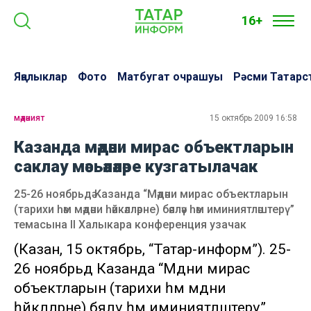
16+
Яңалыклар
Фото
Матбугат очрашуы
Рәсми Татарс
мәдәният
15 октябрь 2009 16:58
Казанда мәдәни мирас объектларын
саклау мәсьәләләре кузгатылачак
25-26 ноябрьдә Казанда “Мәдәни мирас объектларын
(тарихи һәм мәдәни һәйкәлләрне) бәяләү һәм иминиятләштерү”
темасына II Халыкара конференция узачак
(Казан, 15 октябрь, “Татар-информ”). 25-
26 ноябрьдә Казанда “Мәдәни мирас
объектларын (тарихи һәм мәдәни
һәйкәлләрне) бәяләү һәм иминиятләштерү”