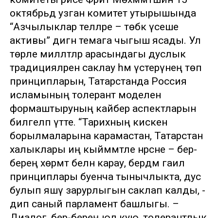
октябрьдә узган комитет утырышында
“Азчылыклар телләре – төбәк үсеше
активы” дигән темага чыгыш ясады. Ул
төрле милләтләр арасындагы дуслык
традицияләрен саклау һәм үстерүнең төп
принципларын, Татарстанда Россия
исламының толерант моделен
формаштыруның кайбер аспектларын
билгеләп үтте. “Тарихның кискен
борылмаларына карамастан, Татарстан
халыклары иң кыйммәтле нәрсәне – бер-
береңә хөрмәт белән карау, бердәм гаилә
принциплары буенча тынычлыкта, дус
булып яшәү зарурлыгын саклап калды, -
дип саный парламент башлыгы. –
Диалог, бер-береңә юл кую, толерантлык