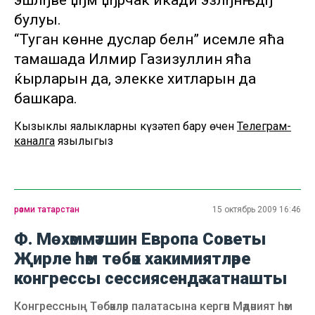
эшлђве џђм џђрчак иќади эзлђнњдђ
булуы.
“Туган көнне дуслар белән” исемле яћа
тамашада Илмир Газизуллин яћа
ќырларын да, элекке хитларын да
башкара.
Кызыклы яңалыкларны күзәтеп бару өчен
Телеграм-
каналга
язылыгыз
рәсми татарстан
15 октябрь 2009 16:46
Ф. Мөхәммәтшин Европа Советы
Җирле һәм төбәк хакимиятләре
конгрессы сессиясендә катнашты
Конгрессның Төбәкләр палатасына кергән Мәдәният һәм