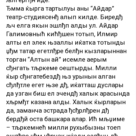
љлгергђн иде.
Ђмма ќырга тартылуы аны “Айдар”
театр-студиясенђ алып килде. Биредђ
љч елга якын эшлђп алды ул. Айдар
Галимовныћ кићђшен тотып, Илмир
алты ел элек њзаллы иќатка тотынды
џђм татар егетлђре белђн кызларыннан
торган “Алтын ай” исемле аерым
сђнгать тљркеме оештырды. Милли
ќыр сђнгатебездђ њз урынын алган
сђлђтле егет њзе дђ, иќатташ дуслары
да узган биш ел эчендђ халык арасында
хљрмђт казана алды. Халык ќырларын
да, заманча эстрада ђсђрлђрен дђ
бердђй оста башкара алар. Ић мљџиме
– тљркемнећ милли рухыбызны тоеп