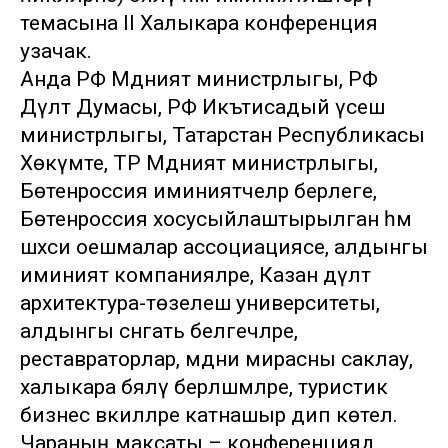
темасына II Халыкара конференция
узачак.
Анда РФ Мәдәният министрлыгы, РФ
Дәүләт Думасы, РФ Икътисадый үсеш
министрлыгы, Татарстан Республикасы
Хөкүмәте, ТР Мәдәният министрлыгы,
Бөтенроссия иминиятчеләр берлеге,
Бөтенроссия хосусыйлаштырылган һәм
шәхси оешмалар ассоциациясе, алдынгы
иминият компанияләре, Казан дәүләт
архитектура-төзелеш университеты,
алдынгы сәнгать белгечләре,
реставраторлар, мәдәни мирасны саклау,
халыкара бәяләү берләшмәләре, туристик
бизнес вәкилләре катнашыр дип көтелә.
Чараның максаты – конференциядә