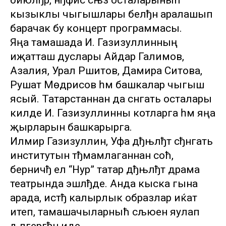
биюлђр, нђфис сњз осталарыныћ
кызыклы чыгышлары белђн аралашып
барачак бу концерт программасы.
Яңа тамашада И. Газизуллинның
иҗатташ дуслары Айдар Галимов,
Азалия, Урал Рәшитов, Дамира Сәитова,
Рушат Мөдәрисов һәм башкалар чыгыш
ясый. Татарстаннан да сәнгать осталары
килде И. Газизуллинны котларга һәм яңа
җырларын башкарырга.
Илмир Газизуллин, Уфа дђњлђт сђнгать
институтын тђмамлаганнан соћ,
берничђ ел “Нур” татар дђњлђт драма
театрында эшлђде. Анда кыска гына
арада, истђ калырлык образлар иќат
итеп, тамашачыларныћ сљюен яулап