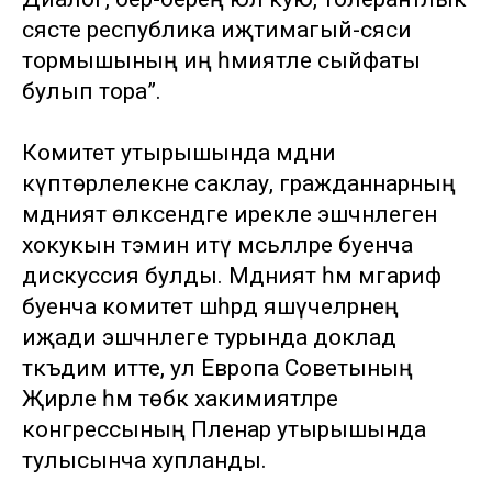
сәясәте республика иҗтимагый-сәяси
тормышының иң әһәмиятле сыйфаты
булып тора”.
Комитет утырышында мәдәни
күптөрлелекне саклау, гражданнарның
мәдәният өлкәсендәге ирекле эшчәнлегенә
хокукын тәэмин итү мәсьәләләре буенча
дискуссия булды. Мәдәният һәм мәгариф
буенча комитет шәһәрдә яшәүчеләрнең
иҗади эшчәнлеге турында доклад
тәкъдим итте, ул Европа Советының
Җирле һәм төбәк хакимиятләре
конгрессының Пленар утырышында
тулысынча хупланды.