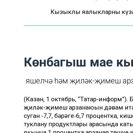
Кызыклы яңалыкларны күзә
Көнбагыш мае кы
Ә яшелчә һәм җиләк-җимеш ар
(Казан, 1 октябрь, “Татар-информ”)
җиләк-җимеш арзанаюын дәвам итә. 
суган -7,7, бәрәңге-6,7 процентка, к
туклану продуктлары арасында каты
якынча 1 процентка арзаная төшүе к