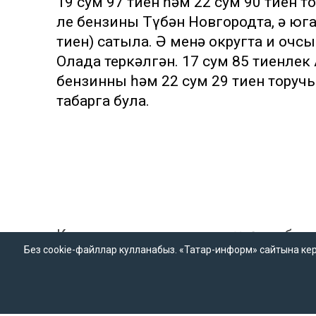
19 сум 97 тиен һәм 22 сум 90 тиен 
ле бензины Түбән Новгородта, ә юг
тиен) сатыла. Ә менә округта иң о
Олада теркәлгән. 17 сум 85 тиенлек 
бензинны һәм 22 сум 29 тиен торучы
табарга була.
Кызыклы яңалыкларны күзәтеп бару
Без cookie-файллар кулланабыз. «Татар-информ» сайтына кергән