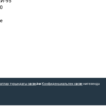
АИ-95
50
ле
атлар турындагы сәясәткә
һәм
Конфиденциальлек сәясәте
нигезендә