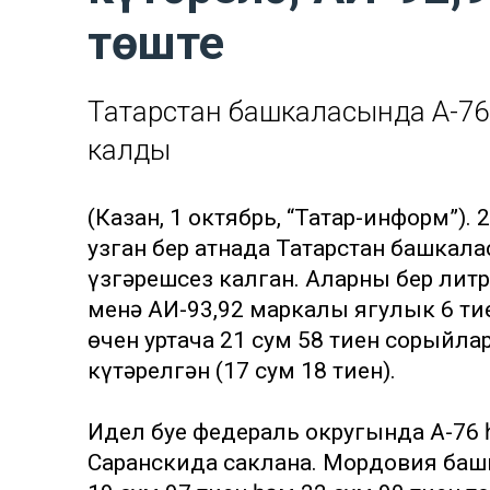
төште
Татарстан башкаласында А-76 
калды
(Казан, 1 октябрь, “Татар-информ”).
узган бер атнада Татарстан башкала
үзгәрешсез калган. Аларның бер литр
менә АИ-93,92 маркалы ягулык 6 тие
өчен уртача 21 сум 58 тиен сорыйлар
күтәрелгән (17 сум 18 тиен).
Идел буе федераль округында А-76 һ
Саранскида саклана. Мордовия башк