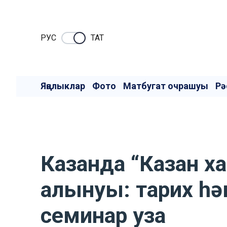
РУC
ТАТ
Яңалыклар
Фото
Матбугат очрашуы
Рә
Казанда “Казан х
алынуы: тарих һә
семинар уза