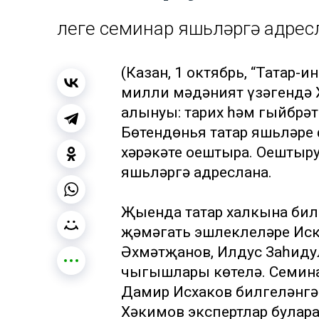
Әлеге семинар яшьләргә адрес
(Казан, 1 октябрь, “Татар-
милли мәдәният үзәгендә Х
алынуы: тарих һәм гыйбрәт
Бөтендөнья татар яшьләре 
хәрәкәте оештыра. Оештыру
яшьләргә адреслана.
Җыенда татар халкына билг
җәмәгать эшлеклеләре Иск
Әхмәтҗанов, Илдус Заһид
чыгышлары көтелә. Семина
Дамир Исхаков билгеләнгә
Хәкимов экспертлар булар