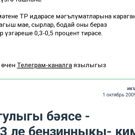
әтенең ТР идарәсе мәгълүматларына карага
агыш мае, сырлар, бодай оны бераз
үзгәреше 0,3-0,5 процент тирәсе.
 өчен
Телеграм-каналга
язылыгыз
ик
1 октябрь 200
гулыгы бәясе -
93 ле бензинныкы- ки