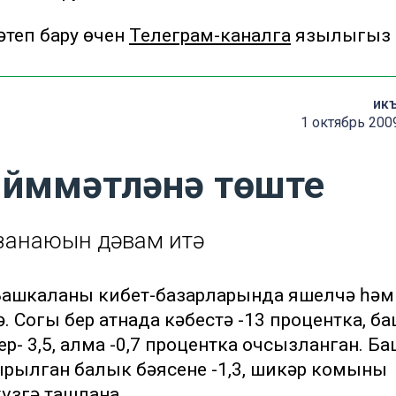
теп бару өчен
Телеграм-каналга
язылыгыз
ик
1 октябрь 200
йммәтләнә төште
занаюын дәвам итә
. Башкаланың кибет-базарларында яшелчә һәм
Соңгы бер атнада кәбестә -13 процентка, б
ишер- 3,5, алма -0,7 процентка очсызланган. Б
рылган балык бәясенең -1,3, шикәр комының
үзгә ташлана.