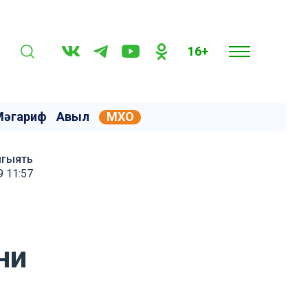
16+
Мәгариф
Авыл
МХО
мгыять
9 11:57
ни