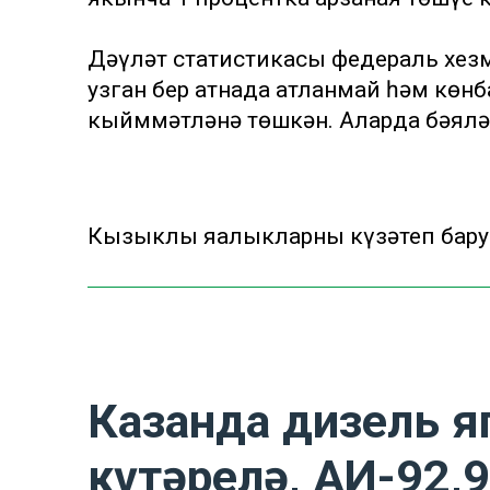
Дәүләт статистикасы федераль хезм
узган бер атнада атланмай һәм көнб
кыйммәтләнә төшкән. Аларда бәяләр 
Кызыклы яңалыкларны күзәтеп бару
Казанда дизель я
күтәрелә, АИ-92,