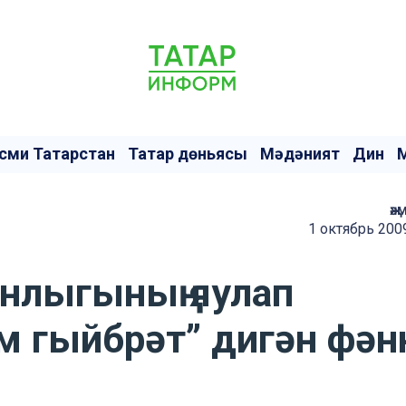
сми Татарстан
Татар дөньясы
Мәдәният
Дин
җә
1 октябрь 200
анлыгының яулап
м гыйбрәт” дигән фән