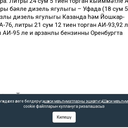
тора. Литры 24 сум 5 тиен торган кыйммәтле 
ары бәяле дизель ягулыгы – Уфада (18 сум 
чсызлы дизель ягулыгы Казанда һәм Йошкар-
А-76, литры 21 сум 12 тиен торган АИ-93,92 
 АИ-95 ле иң арзанлы бензинны Оренбургта
 өчен
Телеграм-каналга
язылыгыз
дә сез әлеге белдерүгә,
шәхси мәгълүматларны эшкәртүгә
,
Шәхси мәгълүм
cookie файлларын куллануга ризалашасыз
Килешү