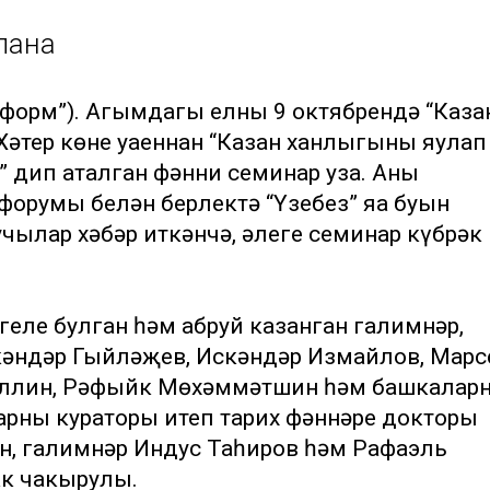
лана
информ”). Агымдагы елның 9 октябрендә “Каза
әтер көне уңаеннан “Казан ханлыгының яулап
” дип аталган фәнни семинар уза. Аны
форумы белән берлектә “Үзебез” яңа буын
чылар хәбәр иткәнчә, әлеге семинар күбрәк
еле булган һәм абруй казанган галимнәр,
әндәр Гыйләҗев, Искәндәр Измайлов, Марс
уллин, Рәфыйк Мөхәммәтшин һәм башкаларн
рның кураторы итеп тарих фәннәре докторы
н, галимнәр Индус Таһиров һәм Рафаэль
ак чакырулы.