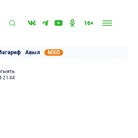
16+
Мәгариф
Авыл
МХО
мгыять
4 21:44