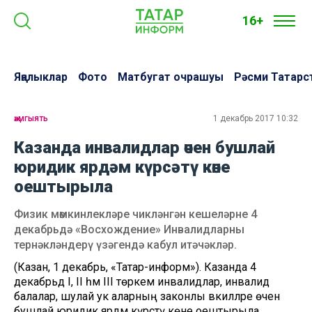
16+
Яңалыклар
Фото
Матбугат очрашуы
Рәсми Татарс
җәмгыять
1 декабрь 2017 10:32
Казанда инвалидлар өчен бушлай
юридик ярдәм күрсәтү көне
оештырыла
Физик мөмкинлекләре чикләнгән кешеләрне 4
декабрьдә «Восхождение» Инвалидларны
тернәкләндерү үзәгендә кабул итәчәкләр.
(Казан, 1 декабрь, «Татар-информ»). Казанда 4
декабрьдә I, II һәм III төркем инвалидлар, инвалид
балалар, шулай ук аларның законлы вәкилләре өчен
бушлай юридик ярдәм күрсәтү көне оештырыла.