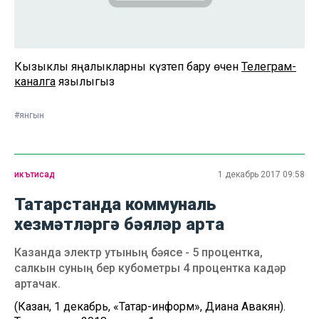
Кызыклы яңалыкларны күзәтеп бару өчен
Телеграм-
каналга
язылыгыз
#янгын
икътисад
1 декабрь 2017 09:58
Татарстанда коммуналь
хезмәтләргә бәяләр арта
Казанда электр утының бәясе - 5 процентка,
салкын суның бер кубометры 4 процентка кадәр
артачак.
(Казан, 1 декабрь, «Татар-информ», Диана Авакян).