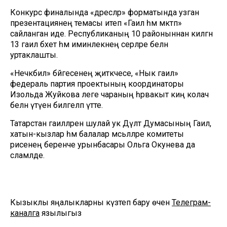
Конкурс финалында «дәресләр» форматында узган
презентациянең темасы итеп «Гаилә һәм мәктәп»
сайланган иде. Республиканың 10 районыннан килгән
13 гаилә бәхет һәм иминлекнең серләре белән
уртаклашты.
«Нечкәбил» бәйгесенең җитәкчесе, «Нык гаилә»
федераль партия проектының координаторы
Изольда Жуйкова әлеге чараның һәрвакыт киң колач
белән үтүен билгеләп үтте.
Татарстан гаиләләрен шулай ук Дәүләт Думасының Гаилә,
хатын-кызлар һәм балалар мәсьәләләре комитеты
рәисенең беренче урынбасары Ольга Окунева да
сәламләде.
Кызыклы яңалыкларны күзәтеп бару өчен
Телеграм-
каналга
язылыгыз