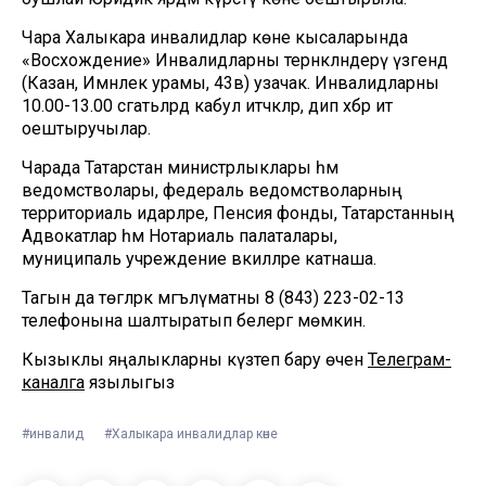
Чара Халыкара инвалидлар көне кысаларында
«Восхождение» Инвалидларны тернәкләндерү үзәгендә
(Казан, Имәнлек урамы, 43в) узачак. Инвалидларны
10.00-13.00 сәгатьләрдә кабул итәчәкләр, дип хәбәр итә
оештыручылар.
Чарада Татарстан министрлыклары һәм
ведомстволары, федераль ведомстволарның
территориаль идарәләре, Пенсия фонды, Татарстанның
Адвокатлар һәм Нотариаль палаталары,
муниципаль учреждение вәкилләре катнаша.
Тагын да төгәлрәк мәгълүматны 8 (843) 223-02-13
телефонына шалтыратып белергә мөмкин.
Кызыклы яңалыкларны күзәтеп бару өчен
Телеграм-
каналга
язылыгыз
#инвалид
#Халыкара инвалидлар көне