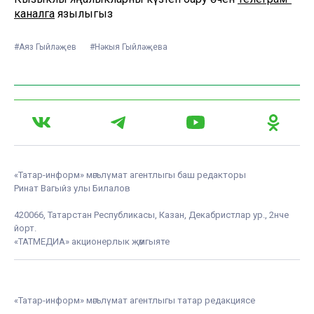
каналга
язылыгыз
#Аяз Гыйләҗев
#Нәкыя Гыйләҗева
«Татар-информ» мәгълүмат агентлыгы баш редакторы
Ринат Вагыйз улы Билалов
420066, Татарстан Республикасы, Казан, Декабристлар ур., 2нче
йорт.
«ТАТМЕДИА» акционерлык җәмгыяте
«Татар-информ» мәгълүмат агентлыгы татар редакциясе