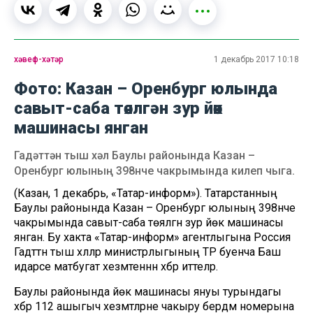
хәвеф-хәтәр
1 декабрь 2017 10:18
Фото: Казан – Оренбург юлында
савыт-саба төялгән зур йөк
машинасы янган
Гадәттән тыш хәл Баулы районында Казан –
Оренбург юлының 398нче чакрымында килеп чыга.
(Казан, 1 декабрь, «Татар-информ»). Татарстанның
Баулы районында Казан – Оренбург юлының 398нче
чакрымында савыт-саба төялгән зур йөк машинасы
янган. Бу хакта «Татар-информ» агентлыгына Россия
Гадәттән тыш хәлләр министрлыгының ТР буенча Баш
идарәсе матбугат хезмәтеннән хәбәр иттеләр.
Баулы районында йөк машинасы януы турындагы
хәбәр 112 ашыгыч хезмәтләрне чакыру бердәм номерына