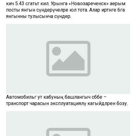
кичә 5.43 сәгатьтә килә. Урынга «Новозареченск» аерым
посты янгын сүндерүчеләре юл тота. Алар иртәнге 6га
янгынны тулысынча сүндерә.
Автомобильгә ут кабуның башлангыч сәбәбе –
транспорт чарасын эксплуатацияләү кагыйдәләрен бозу.