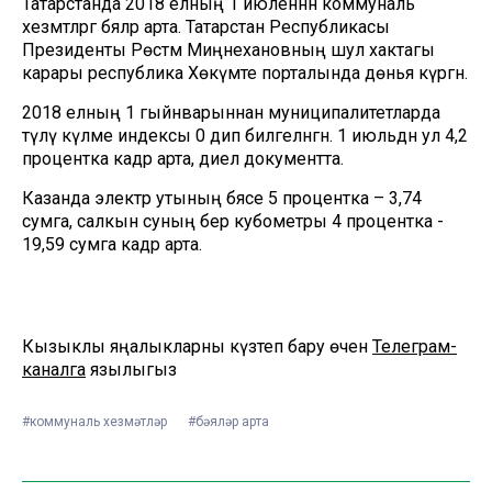
Татарстанда 2018 елның 1 июленнән коммуналь
хезмәтләргә бәяләр арта. Татарстан Республикасы
Президенты Рөстәм Миңнехановның шул хактагы
карары республика Хөкүмәте порталында дөнья күргән.
2018 елның 1 гыйнварыннан муниципалитетларда
түләү күләме индексы 0 дип билгеләнгән. 1 июльдән ул 4,2
процентка кадәр арта, диелә документта.
Казанда электр утының бәясе 5 процентка – 3,74
сумга, салкын суның бер кубометры 4 процентка -
19,59 сумга кадәр арта.
Кызыклы яңалыкларны күзәтеп бару өчен
Телеграм-
каналга
язылыгыз
#коммуналь хезмәтләр
#бәяләр арта