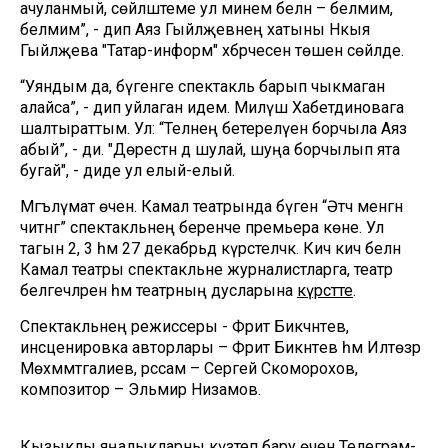
ачуланмый, сөйләштеме ул минем белән – белмим,
белмим”, - дип Аяз Гыйләҗевнең хатыны Нәкыя
Гыйләҗева "Татар-информ" хәбәрчесенә төшен сөйләде.
“Уяндым да, бүгенге спектакль барып чыкмаган
алайса”, - дип уйлаган идем. Миләүшә Хабетдиновага
шалтыраттым. Ул: “Телнең бетерелүенә борчыла Аяз
абый”, - ди. "Дөрестән дә шулай, шуңа борчылып ята
бугай", - диде ул елый-елый.
Мәгълүмат өчен. Камал театрында бүген “Әтәч менгән
читәнгә” спектакльнең беренче премьера көне. Ул
тагын 2, 3 һәм 27 декабрьдә күрсәтеләчәк. Кичә кич белән
Камал театры спектакльне журналистларга, театр
белгечләренә һәм театрның дусларына
күрсәтте
.
Спектакльнең режиссеры - Фәрит Бикчәнтәев,
инсценировка авторлары – Фәрит Бикәнтәев һәм Илтөзәр
Мөхәммәтгалиев, рәссам – Сергей Скоморохов,
композитор – Эльмир Низамов.
Кызыклы яңалыкларны күзәтеп бару өчен
Телеграм-