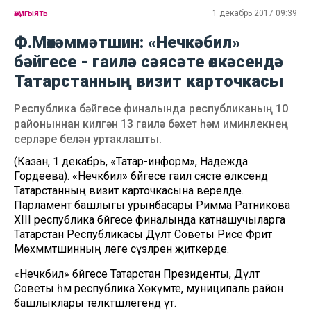
җәмгыять
1 декабрь 2017 09:39
Ф.Мөхәммәтшин: «Нечкәбил»
бәйгесе - гаилә сәясәте өлкәсендә
Татарстанның визит карточкасы
Республика бәйгесе финалында республиканың 10
районыннан килгән 13 гаилә бәхет һәм иминлекнең
серләре белән уртаклашты.
(Казан, 1 декабрь, «Татар-информ», Надежда
Гордеева). «Нечкәбил» бәйгесе гаилә сәясәте өлкәсендә
Татарстанның визит карточкасына әверелде.
Парламент башлыгы урынбасары Римма Ратникова
XIII республика бәйгесе финалында катнашучыларга
Татарстан Республикасы Дәүләт Советы Рәисе Фәрит
Мөхәммәтшинның әлеге сүзләрен җиткерде.
«Нечкәбил» бәйгесе Татарстан Президенты, Дәүләт
Советы һәм республика Хөкүмәте, муниципаль район
башлыклары теләктәшлегендә үтә.