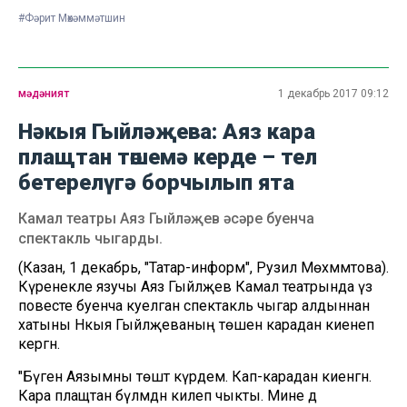
#Фәрит Мөхәммәтшин
мәдәният
1 декабрь 2017 09:12
Нәкыя Гыйләҗева: Аяз кара
плащтан төшемә керде – тел
бетерелүгә борчылып ята
Камал театры Аяз Гыйләҗев әсәре буенча
спектакль чыгарды.
(Казан, 1 декабрь, "Татар-информ", Рузилә Мөхәммәтова).
Күренекле язучы Аяз Гыйләҗев Камал театрында үз
повесте буенча куелган спектакль чыгар алдыннан
хатыны Нәкыя Гыйләҗеваның төшенә карадан киенеп
кергән.
"Бүген Аязымны төштә күрдем. Кап-карадан киенгән.
Кара плащтан бүлмәдән килеп чыкты. Мине дә