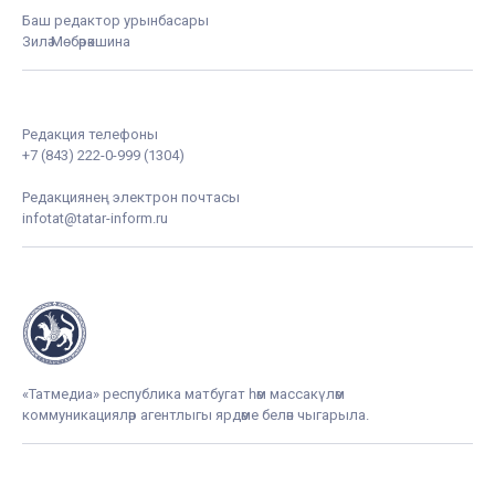
Баш редактор урынбасары
Зилә Мөбәрәкшина
Редакция телефоны
+7 (843) 222-0-999 (1304)
Редакциянең электрон почтасы
infotat@tatar-inform.ru
«Татмедиа» республика матбугат һәм массакүләм
коммуникацияләр агентлыгы ярдәме белән чыгарыла.