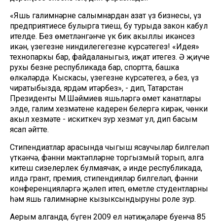
«Яшь галимнәрнең салымнардан азат үз бизнесы, үз
предприятиесе булырга тиеш, бу турыда закон кабул
ителде. Без өметләнгәнче үк бик акыллы икәнсез
икән, үзегезнең ниндилегегезне күрсәтегез! «Идея»
технопаркы бар, файдаланыгыз, иҗат итегез. Ә җиңүче
рухы безнең республикада бар, спортта, башка
өлкәләрдә. Кыскасы, үзегезне күрсәтегез, ә без, үз
чиратыбызда, ярдәм итәрбез», - дип, Татарстан
Президенты М.Шәймиев яшьләргә өмет канатлары
элде, галим хезмәтенең кадерен белергә кирәк, чөнки
акыл хезмәте - искиткеч зур хезмәт ул, дип басым
ясап әйтте.
Стипендиатлар арасында чыгыш ясаучылар билгеләп
үткәнчә, фәнни мәктәпләрне торгызмый торып, алга
китеш сизелерлек булмаячак, ә инде республикада,
илдә грант, премия, стипендияләр билгеләп, фәнни
конференцияләргә җәлеп итеп, өметле студентларны
һәм яшь галимнәрне кызыксындыруның роле зур.
Аерым алганда, бүген 2009 ел нәтиҗәләре буенча 85