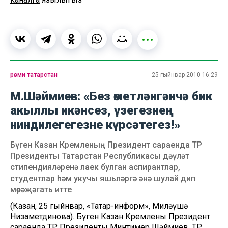
рәсми татарстан
25 гыйнвар 2010 16:29
М.Шәймиев: «Без өметләнгәнчә бик
акыллы икәнсез, үзегезнең
ниндилегегезне күрсәтегез!»
Бүген Казан Кремленың Президент сараенда ТР
Президенты Татарстан Республикасы дәүләт
стипендияләренә лаек булган аспирантлар,
студентлар һәм укучы яшьләргә әнә шулай дип
мөрәҗәгать итте
(Казан, 25 гыйнвар, «Татар-информ», Миләүшә
Низаметдинова). Бүген Казан Кремленың Президент
сараенда ТР Президенты Минтимер Шәймиев, ТР