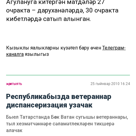
Агулануга китергән матдәләр 27
очракта – даруханәләрдә, 30 очракта
кибетләрдә сатып алынган.
Кызыклы яңалыкларны күзәтеп бару өчен
Телеграм-
каналга
язылыгыз
җәмгыять
25 гыйнвар 2010 16:24
Республикабызда ветераннар
диспансеризация узачак
Быел Татарстанда Бөек Ватан сугышы ветераннары,
тыл хезмәтчәннәре сәламәтлекләрен тикшерә
алачак