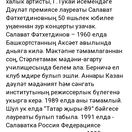
халык артисты, Г.Тукай исемендәге
Дәүләт премиясе лауреаты Салават
Фәтхетдиновның 50 яшьлек юбилее
уңаеннан зур концерты узачак.
Салават Фәтхетдинов – 1960 елда
Башкортстанның Аксәет авылында
дөньяга килә. Мәктәпне тәмамлаганнан
соң, Стәрлетамак мәдәни-агарту
училищесында белем ала. Берничә ел
клуб мөдире булып эшли. Аннары Казан
дәүләт мәдәният һәм сәнгать
институтының режиссерлык бүлегенә
укырга керә. 1989 елда аны тәмамлый.
Шул ук елда “Татар җыры-89” бәйгесе
лауреаты булып табыла. 1991 елда -
Салаватка Россия Федерациясе