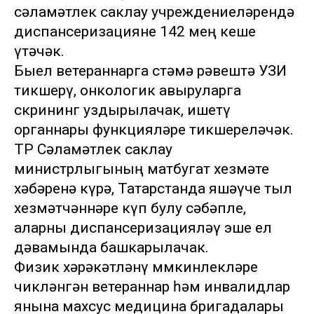
сәламәтлек саклау учреждениеләрендә
диспансеризацияне 142 мең кеше
үтәчәк.
Быел ветераннарга өстәмә рәвештә УЗИ
тикшерү, онкологик авыруларга
скрининг уздырылачак, ишетү
органнары функцияләре тикшереләчәк.
ТР Сәламәтлек саклау
министрлыгының матбугат хезмәте
хәбәренә күрә, Татарстанда яшәүче тыл
хезмәтчәннәре күп булу сәбәпле,
аларны диспансеризацияләү эше ел
дәвамында башкарылачак.
Физик хәрәкәтләнү мөмкинлекләре
чикләнгән ветераннар һәм инвалидлар
янына махсус медицина бригадалары