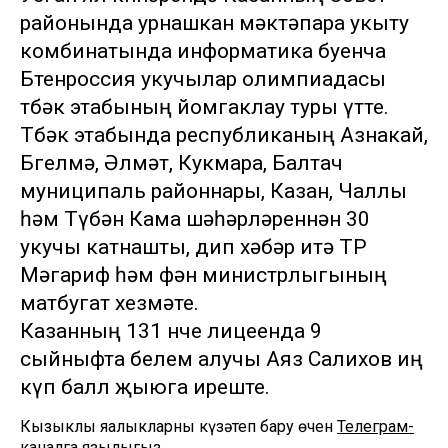
районында урнашкан мәктәпара укыту
комбинатында информатика буенча
Бөтенроссия укучылар олимпиадасы
төбәк этабының йомгаклау туры үтте.
Төбәк этабында республиканың Азнакай,
Бөгелмә, Әлмәт, Кукмара, Балтач
муниципаль районнары, Казан, Чаллы
һәм Түбән Кама шәһәрләреннән 30
укучы катнашты, дип хәбәр итә ТР
Мәгариф һәм фән министрлыгының
матбугат хезмәте.
Казанның 131 нче лицеенда 9
сыйныфта белем алучы Аяз Салихов иң
күп балл җыюга иреште.
Кызыклы яңалыкларны күзәтеп бару өчен
Телеграм-
каналга
язылыгыз