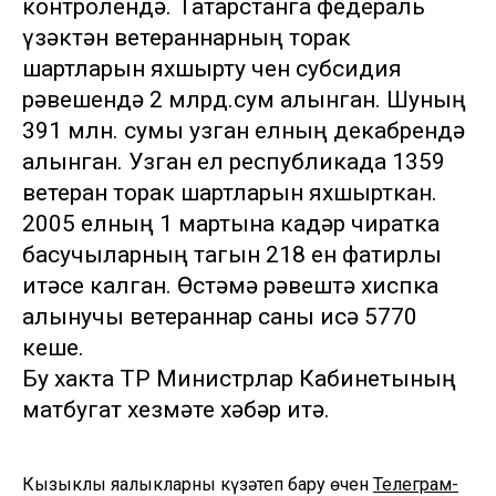
контролендә. Татарстанга федераль
үзәктән ветераннарның торак
шартларын яхшырту өчен субсидия
рәвешендә 2 млрд.сум алынган. Шуның
391 млн. сумы узган елның декабрендә
алынган. Узган ел республикада 1359
ветеран торак шартларын яхшырткан.
2005 елның 1 мартына кадәр чиратка
басучыларның тагын 218 ен фатирлы
итәсе калган. Өстәмә рәвештә хиспка
алынучы ветераннар саны исә 5770
кеше.
Бу хакта ТР Министрлар Кабинетының
матбугат хезмәте хәбәр итә.
Кызыклы яңалыкларны күзәтеп бару өчен
Телеграм-