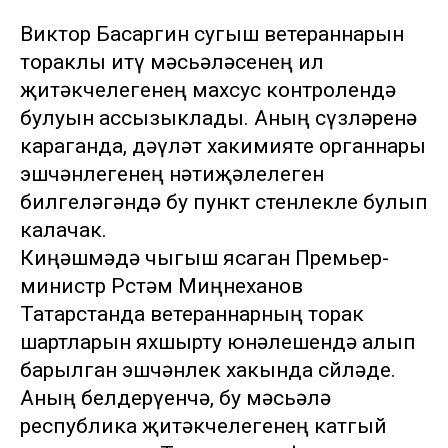
Виктор Басаргин сугыш ветераннарын
тораклы итү мәсьәләсенең ил
җитәкчелегенең махсус контролендә
булуын ассызыклады. Аның сүзләренә
караганда, дәүләт хакимияте органнары
эшчәнлегенең нәтиҗәлелеген
билгеләгәндә бу пункт өстенлекле булып
калачак.
Киңәшмәдә чыгыш ясаган Премьер-
министр Рөстәм Миңнеханов
Татарстанда ветераннарның торак
шартларын яхшырту юнәлешендә алып
барылган эшчәнлек хакында сөйләде.
Аның белдерүенчә, бу мәсьәлә
республика җитәкчелегенең катгый