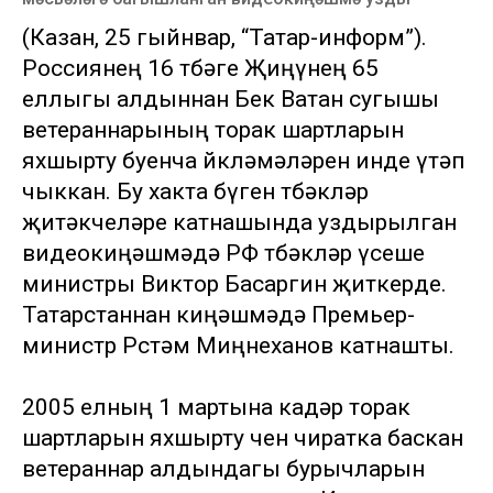
(Казан, 25 гыйнвар, “Татар-информ”).
Россиянең 16 төбәге Җиңүнең 65
еллыгы алдыннан Бөек Ватан сугышы
ветераннарының торак шартларын
яхшырту буенча йөкләмәләрен инде үтәп
чыккан. Бу хакта бүген төбәкләр
җитәкчеләре катнашында уздырылган
видеокиңәшмәдә РФ төбәкләр үсеше
министры Виктор Басаргин җиткерде.
Татарстаннан киңәшмәдә Премьер-
министр Рөстәм Миңнеханов катнашты.
2005 елның 1 мартына кадәр торак
шартларын яхшырту өчен чиратка баскан
ветераннар алдындагы бурычларын