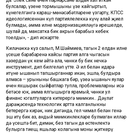
да. Элек синең өчен һәрнәрсәне алдан хәл иткән
булсалар, үзеңнең тормышыңны үзең кайгыртып,
күнегелгәнгә караш-мөнәсәбәтләреңне үзгәртү, КПСС
идеологиясеннән күп партиялелеккә күчү алай җиңел
булмады, әмма илне модернизацияләүгә ирешелде,
шулай да, максатка бик акрын барабыз кебек
тоелды», - дип искәртте.
Киләчәккә күз салып, М.Шәймиев, тагын 2 елдан илнең
үсеше бәрабәренә кайсы партия алга чыгасын
хәзердән үк кем әйтә ала, чөнки бу бик нечкә
инструмент, дип билгеләп үтте. Ә ил белән идарә
итүне ышанып тапшырганнар икән, эшлә, булдыра
алмасаң – урыныңны башкага бир, үзеңә ышаныч яулар
өчен яхшырак сыйфатлар тупла, проблемаларның исә
бетәсе юк, әмма ялгышырга ярамый, чөнки ул
финанс югалтуларга китерергә мөмкин... Дәүләт
дәрәҗәсендә технологик артта калганлыкны
бетерергә кирәк, ник дигәндә, гел чимал белән генә
эш итү бик аз, андый мөмкинлекләре булмаган илләр
дә үсештә бит, димәк, без тагын да өстенлектә
булырга тиеш, яшьләр колагына моны җиткерү