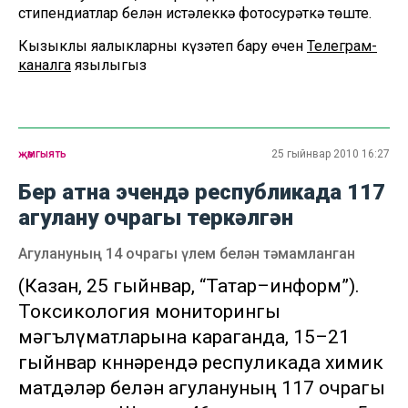
стипендиатлар белән истәлеккә фотосурәткә төште.
Кызыклы яңалыкларны күзәтеп бару өчен
Телеграм-
каналга
язылыгыз
җәмгыять
25 гыйнвар 2010 16:27
Бер атна эчендә республикада 117
агулану очрагы теркәлгән
Агулануның 14 очрагы үлем белән тәмамланган
(Казан, 25 гыйнвар, “Татар–информ”).
Токсикология мониторингы
мәгълүматларына караганда, 15–21
гыйнвар көннәрендә респуликада химик
матдәләр белән агулануның 117 очрагы