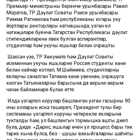
Премьер-министрының беренче урынбасары Равил
Моратов, ТР Дәүләт Советы Рәисе урынбасары
Римма Ратникова һәм республиканың югары уку
йортлары ректорлары катнашында, узган ел
нәтиҗәләре буенча Татарстан Республикасы дәүләт
стипендияләренә лаек булган аспирантлар,
студентлар һәм укучы яшьләр белән очрашты.
Шәхсән үзе, ТР Хөкүмәте һәм Дәүләт Советы
исеменнән укучы яшьләрне Россия студенты көне
белән кайнар котлап, М.Шәймиев, студентларны
яклаучы саналган Татиана көне уңаеннан, очрашуга
килгән Татьяналарның барысына да аерым-аерым
чәчәк бәйләмнәре бүләк итте.
Илдә үзгәртеп корулар башланган узган гасырның 90
нчы елларын искә төшереп, Президент тулы бер
системаны үзгәртеп коруның четерекле якларына
тукталды һәм, ул башлангыч тормышка ашты диеп
була, диде. «Дөрес, яшьләр өчен ул процесс бары тик
тарих кына булса, без - шушы вакыйгаларның шаһиты