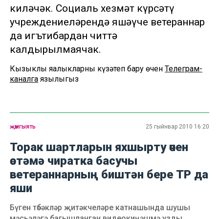
киләчәк. Социаль хезмәт күрсәтү
учреждениеләрендә яшәүче ветераннар
да игътибардан читтә
калдырылмаячак.
Кызыклы яңалыкларны күзәтеп бару өчен
Телеграм-
каналга
язылыгыз
җәмгыять
25 гыйнвар 2010 16:20
Торак шартларын яхшырту өчен
өстәмә чиратка басучы
ветераннарның биштән бере ТР да
яши
Бүген төбәкләр җитәкчеләре катнашында шушы
мәсьәләгә багышланган видеокиңәшмә узды