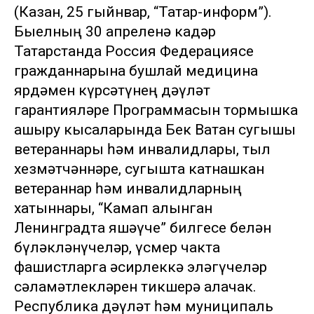
(Казан, 25 гыйнвар, “Татар-информ”).
Быелның 30 апреленә кадәр
Татарстанда Россия Федерациясе
гражданнарына бушлай медицина
ярдәмен күрсәтүнең дәүләт
гарантияләре Программасын тормышка
ашыру кысаларында Бөек Ватан сугышы
ветераннары һәм инвалидлары, тыл
хезмәтчәннәре, сугышта катнашкан
ветераннар һәм инвалидларның
хатыннары, “Камап алынган
Ленинградта яшәүче” билгесе белән
бүләкләнүчеләр, үсмер чакта
фашистларга әсирлеккә эләгүчеләр
сәламәтлекләрен тикшерә алачак.
Республика дәүләт һәм муниципаль