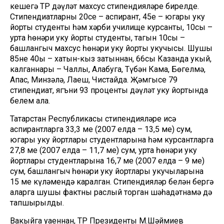
кешегә ТР дәүләт махсус стипендияләре бирелде.
Стипендиатларның 20се – аспирант, 45е – югары уку
йорты студенты һәм хәрби училище курсанты, 10сы –
урта һөнәри уку йорты студенты, тагын 10сы –
башлангыч махсус һөнәри уку йорты укучысы. Шушы
85нең 40ы – хатын-кыз затыннан, 66сы Казанда укый,
калганнары – Чаллы, Алабуга, Түбән Кама, Бөгелмә,
Апас, Минзәлә, Лаеш, Чистайда. Җәмгысе 79
стипендиат, ягъни 93 проценты дәүләт уку йортында
белем ала.
Татарстан Республикасы стипендияләре исә
аспирантларга 33,3 мең (2007 елда – 13,5 мең) сум,
югары уку йортлары студентларына һәм курсантларга
27,8 мең (2007 елда – 11,7 мең) сум, урта һөнәри уку
йортлары студентларына 16,7 мең (2007 елда – 9 мең)
сум, башлангыч һөнәри уку йортлары укучыларына
15 мең күләмендә каралган. Стипендияләр белән бергә
аларга шушы фактны раслый торган шәһадәтнамә дә
тапшырылды.
Вакыйга уңаеннан, ТР Президенты М.Шәймиев