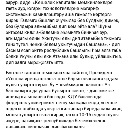
зарур, диде. «Кешелек капиталы мөмкинлекләре
гаять зур, югары технологияләрне мәгариф
системасын камилләштерү аша гамәлгә кертергә
кирәк. Галәмгә башлап очучылар без булдык, димәк,
без булдыра алмыйбыз дип кем әйтә ала? Шуны
әйтәсем килә: аң-белемнең әһәмияте биниһая зур,
агымдагы елны Укытучы елы дип атавыбыз тикмәгә
генә түгел, чөнки белем укытучыдан башлана», - дип
басым ясап әйтте республика башлыгы һәм алга таба
бәлки Укучы елы яки Ата-ана елы булыр, уйлашыгыз,
дип залга мөрәҗәгать итте.
Бүгенге тантана темасына янә кайтып, Президент:
«Уңышка ирешә алганга, эше барып чыкканга ярдәм
кулы сузарга кирәк: бу – кыйммәтле капитал. Ул
башкаларга да үрнәк булырга тиеш», - дип өметле
яшьләргә ышаныч баглады. КДУ базасында
федераль университет оешу мәсьәләсендә, үсешнең
алдагы этабында укырга килгәннәр биредә кала икән,
моны хупларга гына кирәк, тагын 10-15 елдан шуның
әҗере, нәтиҗәсе, республикада белемлелекнең
дәрәҗәсе сизеләчәк, дип фаразлады.