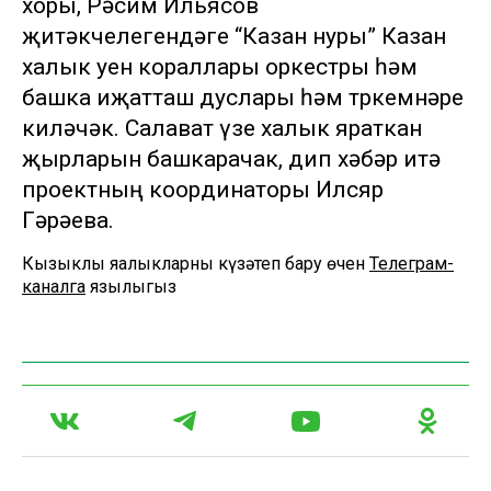
хоры, Рәсим Ильясов
җитәкчелегендәге “Казан нуры” Казан
халык уен кораллары оркестры һәм
башка иҗатташ дуслары һәм төркемнәре
киләчәк. Салават үзе халык яраткан
җырларын башкарачак, дип хәбәр итә
проектның координаторы Илсөяр
Гәрәева.
Кызыклы яңалыкларны күзәтеп бару өчен
Телеграм-
каналга
язылыгыз