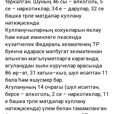
теркәлгән. Шуның 46 сы – алкоголь, 5
се – наркотиклар, 34 е – дарулар, 32 се
башка төрле матдәләр куллану
нәтиҗәсендә.
Кулланучыларның хокукларын яклау
һәм кеше иминлеге өлкәсендә
күзәтчелек Федераль хезмәтенең ТР
буенча идарәсе матбугат хезмәтеннән
алынган мәгълүматларга караганда,
агуланудан зыян күрүчеләр арасында
86 ир–ат, 31 хатын–кыз, шул исәптән 11
бала һәм яшүсмер бар.
Агулануның 14 очрагы (шул исәптән,
берсе – алкоголь, 2 се – наркотиклар, 11
е башка төрле матдәләр куллану
нәтиҗәсендә) үлем белән тәмамланган.