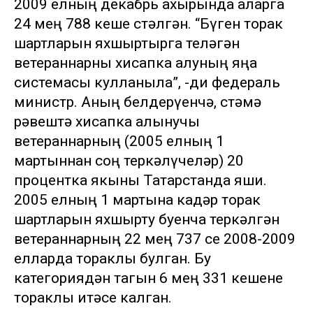
2009 елның декабрь ахырында аларга
24 мең 788 кеше өстәлгән. “Бүген торак
шартларын яхшыртырга теләгән
ветераннарны хисапка алуның яңа
системасы кулланыла”, -ди федераль
министр. Аның белдерүенчә, өстәмә
рәвештә хисапка алынучы
ветераннарның (2005 елның 1
мартыннан соң теркәлүчеләр) 20
процентка якыны Татарстанда яши.
2005 елның 1 мартына кадәр торак
шартларын яхшырту буенча теркәлгән
ветераннарның 22 мең 737 се 2008-2009
елларда тораклы булган. Бу
категориядән тагын 6 мең 331 кешене
тораклы итәсе калган.