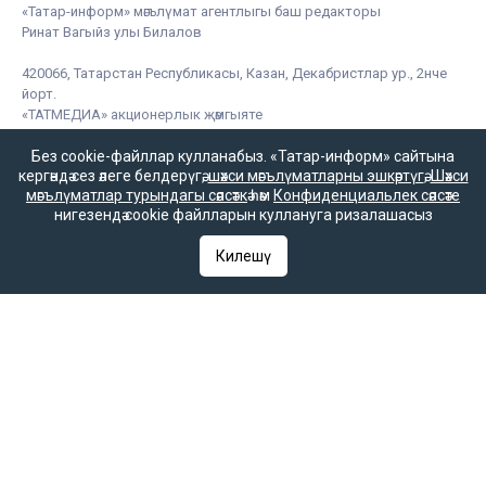
«Татар-информ» мәгълүмат агентлыгы баш редакторы
Ринат Вагыйз улы Билалов
420066, Татарстан Республикасы, Казан, Декабристлар ур., 2нче
йорт.
«ТАТМЕДИА» акционерлык җәмгыяте
Без cookie-файллар кулланабыз. «Татар-информ» сайтына
кергәндә сез әлеге белдерүгә,
шәхси мәгълүматларны эшкәртүгә
,
Шәхси
мәгълүматлар турындагы сәясәткә
һәм
Конфиденциальлек сәясәте
«Татар-информ» мәгълүмат агентлыгы татар редакциясе
нигезендә cookie файлларын куллануга ризалашасыз
Баш редактор урынбасары
Килешү
Зилә Мөбәрәкшина
Редакция телефоны
+7 (843) 222-0-999 (1304)
Редакциянең электрон почтасы
infotat@tatar-inform.ru