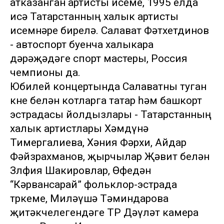
атказанган артисты исеме, 1995 елда
исә Татарстанның халык артисты
исемнәре бирелә. Салават Фәтхетдинов
- автоспорт буенча халыкара
дәрәҗәдәге спорт мастеры, Россия
чемпионы да.
Юбилей концертында Салаватны туган
көне белән котларга татар һәм башкорт
эстрадасы йолдызлары - Татарстанның
халык артистлары Хәмдүнә
Тимергалиева, Хәния Фәрхи, Айдар
Фәйзрахманов, җырчылар Җәвит белән
Зөлфия Шакировлар, Өфедән
“Кәрвансарай” фольклор-эстрада
төркеме, Миләүшә Тәминдарова
җитәкчелегендәге ТР Дәүләт камера