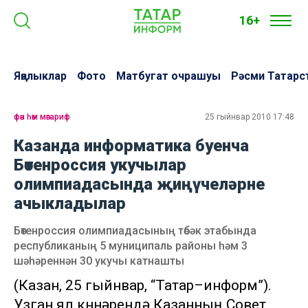
16+
Яңалыклар
Фото
Матбугат очрашуы
Рәсми Татарс
фән һәм мәгариф
25 гыйнвар 2010 17:48
Казанда информатика буенча
Бөтенроссия укучылар
олимпиадасында җиңүчеләрне
ачыкладылар
Бөтенроссия олимпиадасының төбәк этабында
республиканың 5 муниципаль районы һәм 3
шәһәреннән 30 укучы катнашты
(Казан, 25 гыйнвар, “Татар–информ”).
Узган ял көннәрендә Казанның Совет