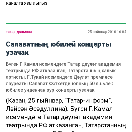
каналга
язылыгыз
татар дөньясы
25 гыйнвар 2010 16:04
Салаватның юбилей концерты
узачак
Бүген Г.Камал исемендәге Татар дәүләт академия
театрында РФ атказанган, Татарстанның халык
артисты, Г.Тукай исемендәге Дәүләт премиясе
лауреаты Салават Фәтхетдиновның 50 яшьлек
юбилее уңаеннан зур концерты узачак
(Казан, 25 гыйнвар, “Татар-информ”,
Ләйсән Әсәдуллина). Бүген Г.Камал
исемендәге Татар дәүләт академия
театрында РФ атказанган, Татарстанның