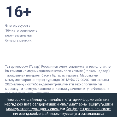
16+
Әлеге ресурста
16+ категорияләренә
керүче мәгълүмат
булырга мөмкин.
Татар-информ (Татар) Россиянең элемтә, мәгълүмати технологияләр
һәм гаммәви коммуникацияләрне күзәтчелек хезмәте (Роскомнадзор)
тарафыннан интернет басма буларак теркәлгән. Массакүләм
мәгълүмат чарасын теркәү турында ЭЛ № ФС 77-90202 таныклыгы
2025 елның 7 октябрендә элемтә, мәгълүмати технологияләр һәм
массакүләм коммуникацияләр өлкәсендә күзәтчелек итүче Федераль
хезмәт тарафыннан бирелгән.
«Татар-информ» Россиянең элемтә, мәгълүмати технологияләр һәм
Без cookie-файллар кулланабыз. «Татар-информ» сайтына
гаммәви коммуникацияләрне күзәтчелек хезмәте (Роскомнадзор)
кергәндә сез әлеге белдерүгә,
шәхси мәгълүматларны эшкәртүгә
,
Шәхси
тарафыннан мәгълүмат агентлыгы буларак 15.09.2016 елда
мәгълүматлар турындагы сәясәткә
һәм
Конфиденциальлек сәясәте
теркәлгән. Гамәлдәге таныклык номеры – № ФС 77 – 67031. РФ
нигезендә cookie файлларын куллануга ризалашасыз
«Матбугат турында» законының 23 маддәсе буенча, «Татар-