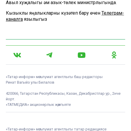
Авыл хуҗалыгы һәм азык-төлек министрлыгында.
Кызыклы яңалыкларны күзәтеп бару өчен
Телеграм-
каналга
язылыгыз
«Татар-информ» мәгълүмат агентлыгы баш редакторы
Ринат Вагыйз улы Билалов
420066, Татарстан Республикасы, Казан, Декабристлар ур., 2нче
йорт.
«ТАТМЕДИА» акционерлык җәмгыяте
«Татар-информ» мәгълүмат агентлыгы татар редакциясе