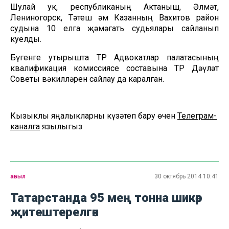
Шулай ук, республиканың Актаныш, Әлмәт,
Лениногорск, Тәтеш һәм Казанның Вахитов район
судына 10 елга җәмәгать судьялары сайланып
куелды.
Бүгенге утырышта ТР Адвокатлар палатасының
квалификация комиссиясе составына ТР Дәүләт
Советы вәкилләрен сайлау да каралган.
Кызыклы яңалыкларны күзәтеп бару өчен
Телеграм-
каналга
язылыгыз
авыл
30 октябрь 2014 10:41
Татарстанда 95 мең тонна шикәр
җитештерелгән