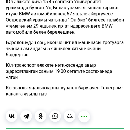
Юл һәлакәте кичә 15.45 сәгатьтә Университет
урамында булган. Уң Болак урамы ягыннан хәрәкәт
итүче BMW автомобиленең 57 яшьлек йөртүчесе
Островский урамы чатында “Юл бир” билгесе таләбен
үтәмәгән һәм 29 яшьлек ир-ат идарәсендәге BMW
автомобиле белән бәрелешкән.
Бәрелешүдән соң, икенче чит ил машинасы тротуарга
чыккан һәм андагы 57 яшьлек хатын-кызны
бәрдергән.
Юл-транспорт һәлакәте нәтиҗәсендә авыр
җәрәхәтләнгән ханым 19.00 сәгатьтә хастаханәдә
үлгән.
Кызыклы яңалыкларны күзәтеп бару өчен
Телеграм-
каналга
язылыгыз