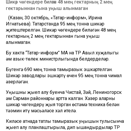
Шикәр чөгендере биләгән 48 мең гектарның 2 мең
гектарыннан гына уңыш алынмаган
(Казан, 30 октябрь, «Татар-информ», Ирина
Игнатьева). Татарстанда 95 мең тонна шикәр
җитештерелгән. Шикәр чөгендере биләгән 48 мең
гектарның 2 мең гектарыннан гына уңыш
алынмаган.
Бу хакта “Татар-информ” МА на ТР Авыл хуҗалыгы
һәм азык-төлек министрлыгында белдерделәр.
Бүгенгә 690 мең тонна тамыразык эшкәртелгән.
Шикәр заводлары эшкәртү өчен 95 мең тонна чимал
әзерләгән.
Уңышны җыеп алу буенча Чистай, Зәй, Лениногорск
һәм Сарман районнары артта калган. Хәзер аларны
шикәр чөгендерү җыя торган өстәмә техника белән
тәэмин итү мәсьәләсе хәл ителә.
Киләсе атнада татлы тамыразык уңышын тулысынча
җыеп алу планлаштырыла, дип ышандырдылар ТР