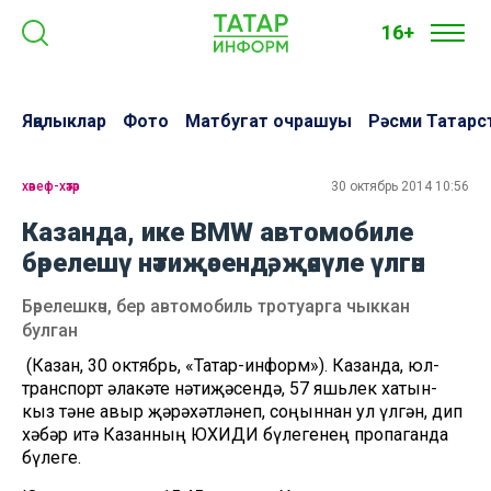
16+
Яңалыклар
Фото
Матбугат очрашуы
Рәсми Татарс
хәвеф-хәтәр
30 октябрь 2014 10:56
Казанда, ике BMW автомобиле
бәрелешү нәтиҗәсендә, җәяүле үлгән
Бәрелешкәч, бер автомобиль тротуарга чыккан
булган
(Казан, 30 октябрь, «Татар-информ»). Казанда, юл-
транспорт һәлакәте нәтиҗәсендә, 57 яшьлек хатын-
кыз тәне авыр җәрәхәтләнеп, соңыннан ул үлгән, дип
хәбәр итә Казанның ЮХИДИ бүлегенең пропаганда
бүлеге.