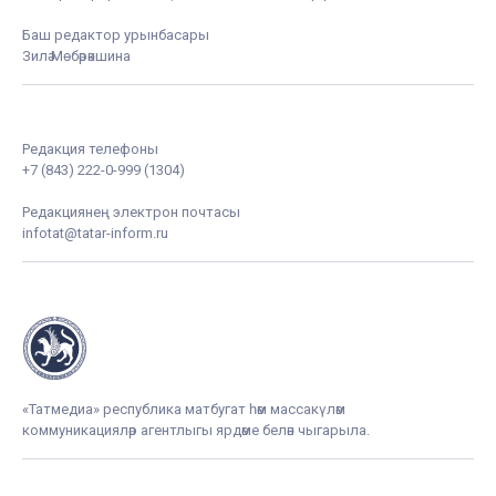
Баш редактор урынбасары
Зилә Мөбәрәкшина
Редакция телефоны
+7 (843) 222-0-999 (1304)
Редакциянең электрон почтасы
infotat@tatar-inform.ru
«Татмедиа» республика матбугат һәм массакүләм
коммуникацияләр агентлыгы ярдәме белән чыгарыла.