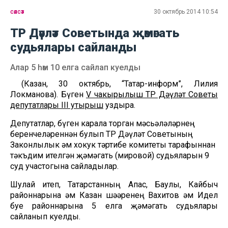
сәясәт
30 октябрь 2014 10:54
ТР Дәүләт Советында җәмәгать
судьялары сайланды
Алар 5 һәм 10 елга сайлап куелды
(Казан, 30 октябрь, “Татар-информ”, Лилия
Локманова). Бүген
V чакырылыш ТР Дәүләт Советы
депутатлары III утырыш
уздыра.
Депутатлар, бүген карала торган мәсьәләләрнең
беренчеләреннән булып ТР Дәүләт Советының
Законлылык һәм хокук тәртибе комитеты тарафыннан
тәкъдим ителгән җәмәгать (мировой) судьяларын 9
суд участогына сайладылар.
Шулай итеп, Татарстанның Апас, Баулы, Кайбыч
районнарына һәм Казан шәһәренең Вахитов һәм Идел
буе районнарына 5 елга җәмәгать судьялары
сайланып куелды.