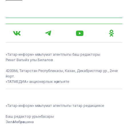
«Татар-информ» мәгълүмат агентлыгы баш редакторы
Ринат Вагыйз улы Билалов
420066, Татарстан Республикасы, Казан, Декабристлар ур., 2нче
йорт.
«ТАТМЕДИА» акционерлык җәмгыяте
«Татар-информ» мәгълүмат агентлыгы татар редакциясе
Баш редактор урынбасары
Зилә Мөбәрәкшина