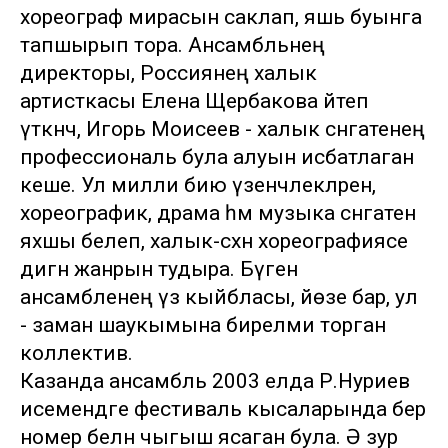
хореограф мирасын саклап, яшь буынга
тапшырып тора. Ансамбльнең
директоры, Россиянең халык
артисткасы Елена Щербакова әйтеп
үткәнчә, Игорь Моисеев - халык сәнгатенең
профессиональ була алуын исбатлаган
кеше. Ул милли бию үзенчәлекләрен,
хореографик, драма һәм музыка сәнгатен
яхшы белеп, халык-сәхнә хореографиясе
дигән жанрын тудыра. Бүген
ансамбленең үз кыйбласы, йөзе бар, ул
- заман шаукымына бирелми торган
коллектив.
Казанда ансамбль 2003 елда Р.Нуриев
исемендәге фестиваль кысаларында бер
номер белән чыгыш ясаган була. Ә зур