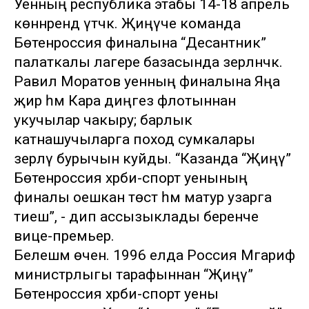
Уенның республика этабы 14-18 апрель
көннәрендә үтәчәк. Җиңүче команда
Бөтенроссия финалына “Десантник”
палаткалы лагере базасында әзерләнәчәк.
Равил Моратов уенның финалына Яңа
җир һәм Кара диңгез флотыннан
укучылар чакыру; барлык
катнашучыларга поход сумкалары
әзерләү бурычын куйды. “Казанда “Җиңү”
Бөтенроссия хәрби-спорт уенының
финалы оешкан төстә һәм матур узарга
тиеш”, - дип ассызыклады беренче
вице-премьер.
Белешмә өчен. 1996 елда Россия Мәгариф
министрлыгы тарафыннан “Җиңү”
Бөтенроссия хәрби-спорт уены