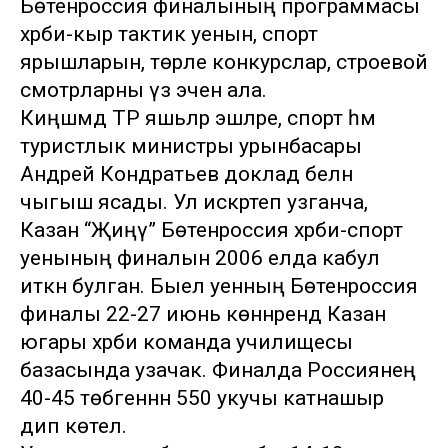
Бөтенроссия финалының программасы
хәрби-кыр тактик уенын, спорт
ярышларын, төрле конкурслар, строевой
смотрларны үз эченә ала.
Киңәшмәдә ТР яшьләр эшләре, спорт һәм
туристлык министры урынбасары
Андрей Кондратьев доклад белән
чыгыш ясады. Ул искәртеп узганча,
Казан “Җиңү” Бөтенроссия хәрби-спорт
уенының финалын 2006 елда кабул
иткән булган. Быел уенның Бөтенроссия
финалы 22-27 июнь көннәрендә Казан
югары хәрби команда училищесы
базасында узачак. Финалда Россиянең
40-45 төбәгеннән 550 укучы катнашыр
дип көтелә.