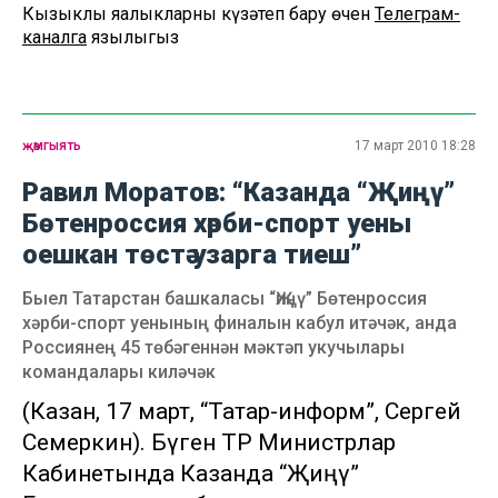
Кызыклы яңалыкларны күзәтеп бару өчен
Телеграм-
каналга
язылыгыз
җәмгыять
17 март 2010 18:28
Равил Моратов: “Казанда “Җиңү”
Бөтенроссия хәрби-спорт уены
оешкан төстә узарга тиеш”
Быел Татарстан башкаласы “Җиңү” Бөтенроссия
хәрби-спорт уенының финалын кабул итәчәк, анда
Россиянең 45 төбәгеннән мәктәп укучылары
командалары киләчәк
(Казан, 17 март, “Татар-информ”, Сергей
Семеркин). Бүген ТР Министрлар
Кабинетында Казанда “Җиңү”