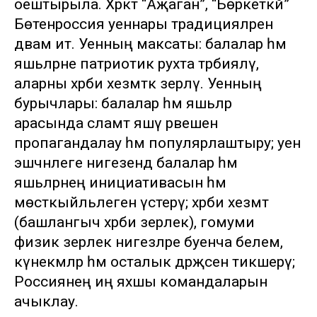
оештырыла. Хәрәкәт “Аҗаган”, “Бөркеткәй”
Бөтенроссия уеннары традицияләрен
дәвам итә. Уенның максаты: балалар һәм
яшьләрне патриотик рухта тәрбияләү,
аларны хәрби хезмәткә әзерләү. Уенның
бурычлары: балалар һәм яшьләр
арасында сәламәт яшәү рәвешен
пропагандалау һәм популярлаштыру; уен
эшчәнлеге нигезендә балалар һәм
яшьләрнең инициативасын һәм
мөстәкыйльлеген үстерү; хәрби хезмәт
(башлангыч хәрби әзерлек), гомуми
физик әзерлек нигезләре буенча белем,
күнекмәләр һәм осталык дәрәҗәсен тикшерү;
Россиянең иң яхшы командаларын
ачыклау.