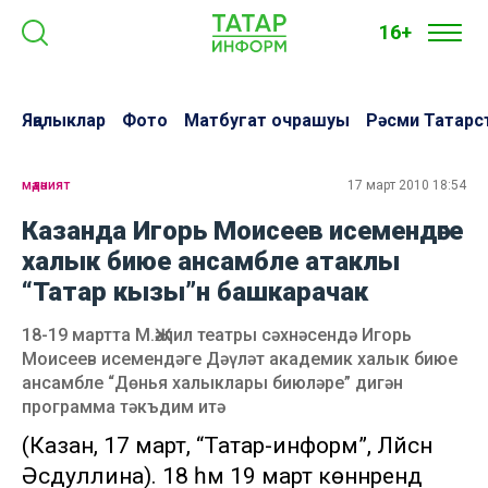
16+
Яңалыклар
Фото
Матбугат очрашуы
Рәсми Татарс
мәдәният
17 март 2010 18:54
Казанда Игорь Моисеев исемендәге
халык биюе ансамбле атаклы
“Татар кызы”н башкарачак
18-19 мартта М.Җәлил театры сәхнәсендә Игорь
Моисеев исемендәге Дәүләт академик халык биюе
ансамбле “Дөнья халыклары биюләре” дигән
программа тәкъдим итә
(Казан, 17 март, “Татар-информ”, Ләйсән
Әсәдуллина). 18 һәм 19 март көннәрендә