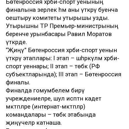
Бөтенроссия хәрби-спорт уенының
финалына әзерлек һәм аны үткәрү буенча
оештыру комитеты утырышы узды.
Утырышны ТР Премьер-министрының
беренче урынбасары Равил Моратов
үткәрде.
“Җиңү” Бөтенроссия хәрби-спорт уенын
үткәрү этаплары: I этап – шәһәркүләм хәрби-
спорт уеннары; II этап – төбәк (РФ
субъектларында); III этап – Бөтенроссия
финалы.
Финалда гомумбелем бирү
учреждениеләре, шул исәптән кадет
мәктәпләре (интернат-мәктәпләр)
командалары – төбәк этабында
җиңүчеләр катнаша.