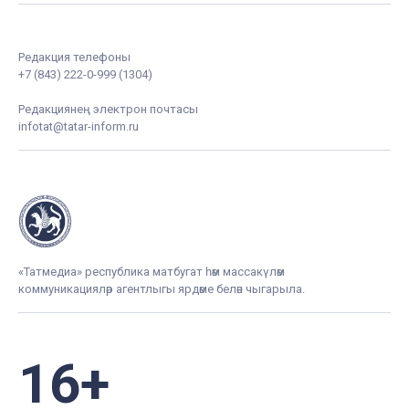
Редакция телефоны
+7 (843) 222-0-999 (1304)
Редакциянең электрон почтасы
infotat@tatar-inform.ru
«Татмедиа» республика матбугат һәм массакүләм
коммуникацияләр агентлыгы ярдәме белән чыгарыла.
16+