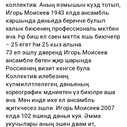
коллектив. Аның язмышын күздә тотып,
Игорь Моисеев 1943 елда ансамбль
каршында дөньяда беренче булып
халык биюенең профессиональ мәктәбен
ача. Һәр биш ел саен мәктәпкә яшь биючеләр
– 25 егет һәм 25 кыз алына.
73 ел эшләү дәверендә Игорь Моисеев
ансамбле бөтен җир шарында
Россиянең визит кенәгәсе була.
Коллектив илебезнең
күпмилләтлелеген, дөньяның
хореографик мәдәниятен үз биюләре аша
ача. Менә инде ике ел ансамбль
җитәкчесез эшли. Игорь Моисеев 2007
елда 102 яшендә дөнья куя. Әмма
укучылары аның эшен дәвам итә,