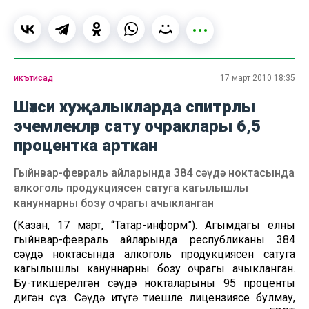
икътисад
17 март 2010 18:35
Шәхси хуҗалыкларда спитрлы
эчемлекләр сату очраклары 6,5
процентка арткан
Гыйнвар-февраль айларында 384 сәүдә ноктасында
алкоголь продукциясен сатуга кагылышлы
кануннарны бозу очрагы ачыкланган
(Казан, 17 март, “Татар-информ”). Агымдагы елның
гыйнвар-февраль айларында республиканың 384
сәүдә ноктасында алкоголь продукциясен сатуга
кагылышлы кануннарны бозу очрагы ачыкланган.
Бу-тикшерелгән сәүдә нокталарының 95 проценты
дигән сүз. Сәүдә итүгә тиешле лицензиясе булмау,