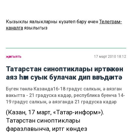
Кызыклы яңалыкларны күзәтеп бару өчен
Телеграм-
каналга
язылыгыз
җәмгыять
17 март 2010 18:12
Татарстан синоптиклары иртәгә көн
аяз һәм суык булачак дип вәгъдә итә
Бүген төнлә Казанда16-18 градус салкын, ә аязган
вакытта - 21 градуска кадәр, республика буенча 14-
19 градус салкын, ә аязганда 21 градуска кадәр
(Казан, 17 март, «Татар-информ»).
Татарстан синоптиклары
фаразлавынча, иртәгә көндез