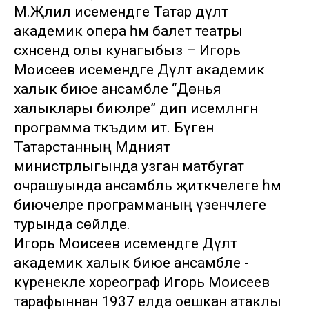
М.Җәлил исемендәге Татар дәүләт
академик опера һәм балет театры
сәхнәсендә олы кунагыбыз – Игорь
Моисеев исемендәге Дәүләт академик
халык биюе ансамбле “Дөнья
халыклары биюләре” дип исемләнгән
программа тәкъдим итә. Бүген
Татарстанның Мәдәният
министрлыгында узган матбугат
очрашуында ансамбль җитәкчелеге һәм
биючеләре программаның үзенчәлеге
турында сөйләде.
Игорь Моисеев исемендәге Дәүләт
академик халык биюе ансамбле -
күренекле хореограф Игорь Моисеев
тарафыннан 1937 елда оешкан атаклы