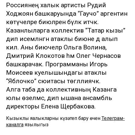
Россиянең халык артисты Рудий
Ходжоян башкаруында “Гаучо” аргентин
көтүчеләре биюләрен бүләк итәчәк.
Казанлыларга коллектив “Татар кызы”
дип исемләнгән атаклы биюне дә алып
килә. Аны биючеләр Ольга Волина,
Дмитрий Клокотов һәм Олег Чернасов
башкарачак. Программаны Игорь
Моисеев куелышындагы атаклы
“Яблочко” сюитасы төгәллиячәк.
Алга таба да коллективның Казанга
юлы өзелмәс, дип ышана ансамбль
директоры Елена Щербакова.
Кызыклы яңалыкларны күзәтеп бару өчен
Телеграм-
каналга
язылыгыз