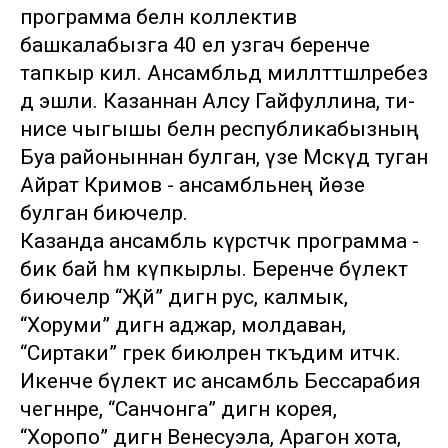
программа белән коллектив
башкалабызга 40 ел узгач беренче
тапкыр килә. Ансамбльдә милләттәшләребез
дә эшли. Казаннан Алсу Гайфуллина, әти-
әнисе чыгышы белән республикабызның
Буа районыннан булган, үзе Мәскәүдә туган
Айрат Кәримов - ансамбльнең йөзе
булган биючеләр.
Казанда ансамбль күрсәтәчәк программа -
бик бай һәм күпкырлы. Беренче бүлектә
биючеләр “Җәй” дигән рус, калмык,
“Хоруми” дигән аджар, молдаван,
“Сиртаки” грек биюләрен тәкъдим итәчәк.
Икенче бүлектә исә ансамбль Бессарабия
чегәннәре, “Санчонга” дигән корея,
“Хоропо” дигән Венесуэла, Арагон хота,