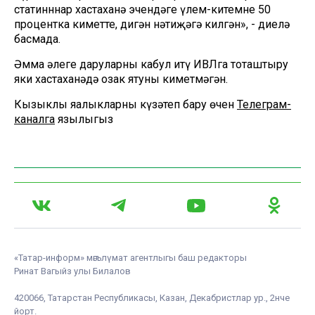
статинннар хастаханә эчендәге үлем-китемне 50
процентка киметте, дигән нәтиҗәгә килгән», - диелә
басмада.
Әмма әлеге даруларны кабул итү ИВЛга тоташтыру
яки хастаханәдә озак ятуны киметмәгән.
Кызыклы яңалыкларны күзәтеп бару өчен
Телеграм-
каналга
язылыгыз
«Татар-информ» мәгълүмат агентлыгы баш редакторы
Ринат Вагыйз улы Билалов
420066, Татарстан Республикасы, Казан, Декабристлар ур., 2нче
йорт.