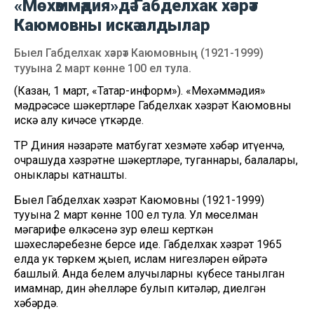
«Мөхәммәдия»дә Габделхак хәзрәт
Каюмовны искә алдылар
Быел Габделхак хәзрәт Каюмовның (1921-1999)
тууына 2 март көнне 100 ел тула.
(Казан, 1 март, «Татар-информ»). «Мөхәммәдия»
мәдрәсәсе шәкертләре Габделхак хәзрәт Каюмовны
искә алу кичәсе үткәрде.
ТР Диния нәзарәте матбугат хезмәте хәбәр итүенчә,
очрашуда хәзрәтнең шәкертләре, туганнары, балалары,
оныклары катнашты.
Быел Габделхак хәзрәт Каюмовның (1921-1999)
тууына 2 март көнне 100 ел тула. Ул мөселман
мәгарифе өлкәсенә зур өлеш керткән
шәхесләребезнең берсе иде. Габделхак хәзрәт 1965
елда ук төркем җыеп, ислам нигезләрен өйрәтә
башлый. Анда белем алучыларның күбесе танылган
имамнар, дин әһелләре булып китәләр, диелгән
хәбәрдә.