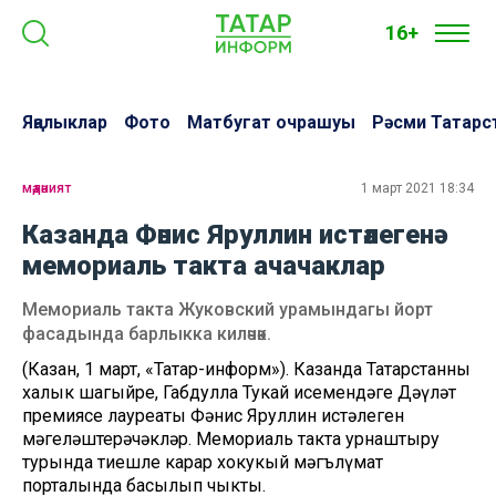
16+
Яңалыклар
Фото
Матбугат очрашуы
Рәсми Татарс
мәдәният
1 март 2021 18:34
Казанда Фәнис Яруллин истәлегенә
мемориаль такта ачачаклар
Мемориаль такта Жуковский урамындагы йорт
фасадында барлыкка киләчәк.
(Казан, 1 март, «Татар-информ»). Казанда Татарстанның
халык шагыйре, Габдулла Тукай исемендәге Дәүләт
премиясе лауреаты Фәнис Яруллин истәлеген
мәңгеләштерәчәкләр. Мемориаль такта урнаштыру
турында тиешле карар хокукый мәгълүмат
порталында басылып чыкты.