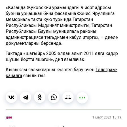
«Казанда Жуковский урамындагы 9 йорт адресы
буенча урнашкан бина фасадына Фәнис. Яруллинга
мемориаль такта кую турында Татарстан
Республикасы Мәдәният министрлыгы, Татарстан
Республикасы Баулы муниципаль районы
администрациясе тәкъдимен кабул итәргә», — диелә
документларның берсендә.
Тактада «шагыйрь 2005 елдан алып 2011 елга кадәр
шушы йортта яшәгән», дип язылачак.
Кызыклы яңалыкларны күзәтеп бару өчен
Телеграм-
каналга
язылыгыз
дин
1 март 2021 18:19