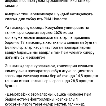
инфекциясеннән үлем куркынычын ике тапкыр
киметә.
Америка тикшеренүчеләре шундый нәтиҗәләргә
килгән, дип хәбәр итә РИА Новости.
Үз тикшеренүләрендә Колумбия университеты
галимнәре коронавируслы 2626 кеше
мәгълүматларын анализлаган, алар пандемиянең
беренче 18 атнасында хастаханәгә салынган булган.
Белгечләр алар кабул итә торган препаратларның
авыру барышының авырлыгын һәм үлемгә китерү
йогынтысын өйрәнгән.
Эш нәтиҗәләре күрсәткәнчә, холестерин күләмен
киметү өчен препаратлар кабул итүче пациентлар
арасында үлүчеләр саны бер ай эчендә 14,8 процент
тәшкил иткән, калганнары арасында 26,5 процент
булган.
«Демографик аермаларны, башка чирләрне һәм
башка өстәмә факторларны исәпкә алып,
күрсәткечләргә төзәтмәләр кертеп, галимнәр,