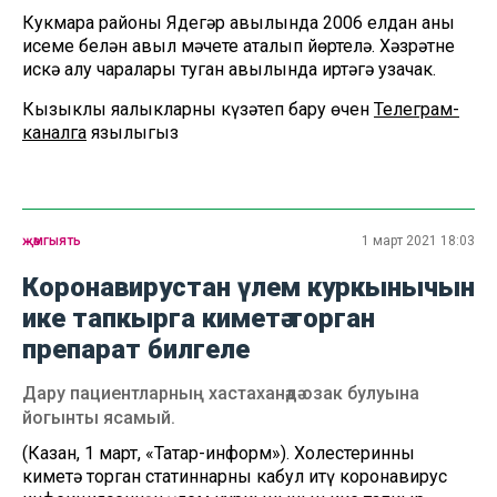
Кукмара районы Ядегәр авылында 2006 елдан аның
исеме белән авыл мәчете аталып йөртелә. Хәзрәтне
искә алу чаралары туган авылында иртәгә узачак.
Кызыклы яңалыкларны күзәтеп бару өчен
Телеграм-
каналга
язылыгыз
җәмгыять
1 март 2021 18:03
Коронавирустан үлем куркынычын
ике тапкырга киметә торган
препарат билгеле
Дару пациентларның хастаханәдә озак булуына
йогынты ясамый.
(Казан, 1 март, «Татар-информ»). Холестеринны
киметә торган статиннарны кабул итү коронавирус