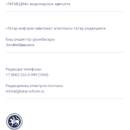
«ТАТМЕДИА» акционерлык җәмгыяте
«Татар-информ» мәгълүмат агентлыгы татар редакциясе
Баш редактор урынбасары
Зилә Мөбәрәкшина
Редакция телефоны
+7 (843) 222-0-999 (1304)
Редакциянең электрон почтасы
infotat@tatar-inform.ru