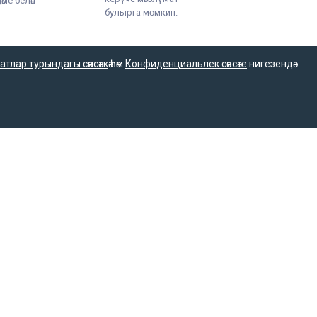
ме белән
булырга мөмкин.
атлар турындагы сәясәткә
һәм
Конфиденциальлек сәясәте
нигезендә
тарафыннан интернет басма буларак теркәлгән. Массакүләм
үләм коммуникацияләр өлкәсендә күзәтчелек итүче Федераль
фыннан мәгълүмат агентлыгы буларак 15.09.2016 елда
гълүмат агентлыгы язмаларын һәм материалларын башка
ехнологий и массовых коммуникаций (Роскомнадзор).
х технологий и массовых коммуникаций.
нных технологий и массовых коммуникаций
а РФ «О СМИ» при распространении сообщений и
на.
Политика о персональных данных