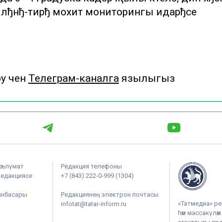
йлђнђ-тирђ мохит мониторингы идарђсе
 өчен
Телеграм-каналга
язылыгыз
әгълүмат
Редакция телефоны
редакциясе
+7 (843) 222-0-999 (1304)
ынбасары
Редакциянең электрон почтасы
«Татмедиа» ре
infotat@tatar-inform.ru
һәм массакүлә