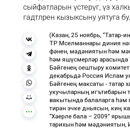
сыйфатларын үстерүгә, үз халкы
гадәтләренә кызыксыну уятуга 
(Казан, 25 ноябрь, “Татар-
ТР Мөселманнары диния нә
фәнен, мәдәниятын һәм мә
һәм яшүсмерләр арасында “
Бәйгенең оештыру комитеты
декабрьдә Россия Ислам ун
Бәйгенең максаты - татар 
укучыларның игътибарын т
вакытында балаларга һәм 
тирән эчке дөньясын, киң 
“Хәерле бала – 2009” ярыш
тарихын һәм мәдәниятын, И