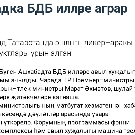
ка БДБ илләре аграр
әдә Татарстанда эшләнгән ликер–аракы
одуктлары урын алган
). Бүген Ашхабадта БДБ илләре авыл хуҗалы
умы ачылды. Чарада ТР Премьер–министры
зык–төлек министры Марат Әхмәтов, шулай 
әре җитәкчеләре катнаша.
министрлыгының матбугат хезмәтеннән хәб
лкәсендә дәүләтләр арасында үзара
н үткәрелә. Форумның программасы фәнни–
 комплексы һәм авыл хуҗалыгы машина төз