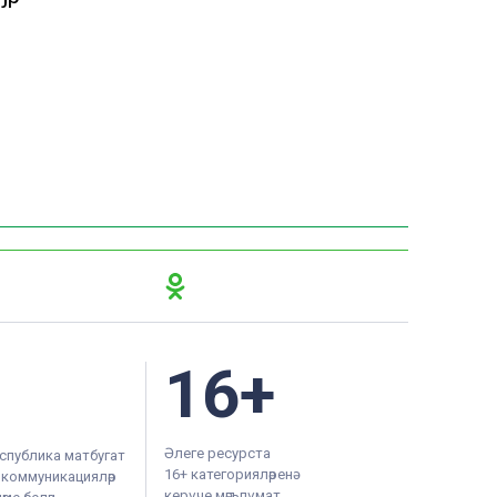
16+
Әлеге ресурста
спублика матбугат
16+ категорияләренә
м коммуникацияләр
керүче мәгълүмат