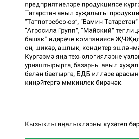
предприятиеләре продукциясе күргә
Татарстан авыл хуҗалыгы продукци
“Татпотребсоюз”, “Вамин Татарстан
“Агросила Групп”, “Майский” тепли
башак” идарәче компаниясе ҖЧҖндә 
он, шикәр, ашлык, кондитер эшләнм
Күргәзмә яңа технологияләрне үзлә
урнаштырырга, базарны авыл хуҗал
белән баетырга, БДБ илләре арасын
киңәйтергә мөмкинлек бирәчәк.
Кызыклы яңалыкларны күзәтеп бару