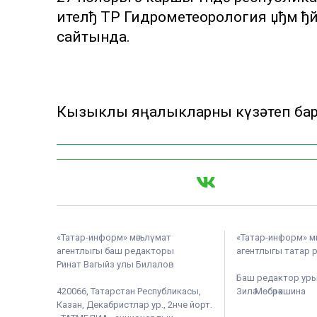
ителђ ТР Гидрометеорология џђм ђ
сайтында.
Кызыклы яңалыкларны күзәтеп бару
«Татар-информ» мәгълүмат
«Татар-информ» м
агентлыгы баш редакторы
агентлыгы татар 
Ринат Вагыйз улы Билалов
Баш редактор ур
420066, Татарстан Республикасы,
Зилә Мөбәрәкшина
Казан, Декабристлар ур., 2нче йорт.