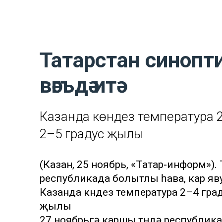
Татарстан синопт
вәгъдә итә
Казанда көндез температура 2
2–5 градус җылы
(Казан, 25 ноябрь, «Татар-информ»)
республикада болытлы һава, кар яву
Казанда көндез температура 2–4 гра
җылы
27 ноябрьгә каршы төндә республика