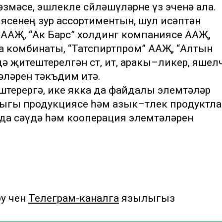
змәсе, эшлекле сөйләшүләрне үз эченә ала.
ясенең зур ассортиментын, шул исәптән
” ААҖ, “Ак Барс” холдинг компаниясе ААҖ,
ца комбинаты, “Татспиртпром” ААҖ, “Алтын
җитештерелгән сөт, ит, аракы–ликер, яшелч
әләрен тәкъдим итә.
штерергә, ике якка да файдалы элемтәләр
ыгы продукциясе һәм азык–төлек продуктл
да сәүдә һәм кооперация элемтәләрен
 өчен
Телеграм-каналга
язылыгыз