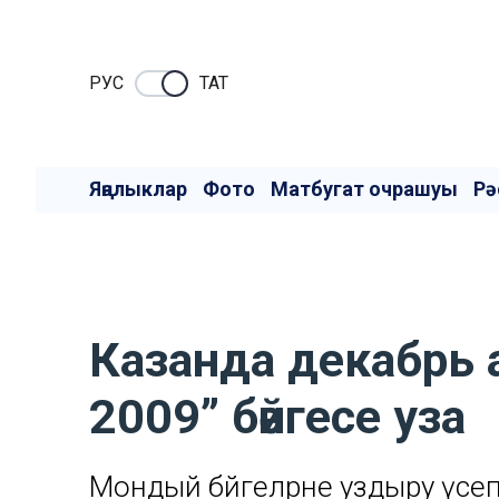
РУC
ТАТ
Яңалыклар
Фото
Матбугат очрашуы
Рә
Казанда декабрь а
2009” бәйгесе уза
Мондый бәйгеләрне уздыру үсе