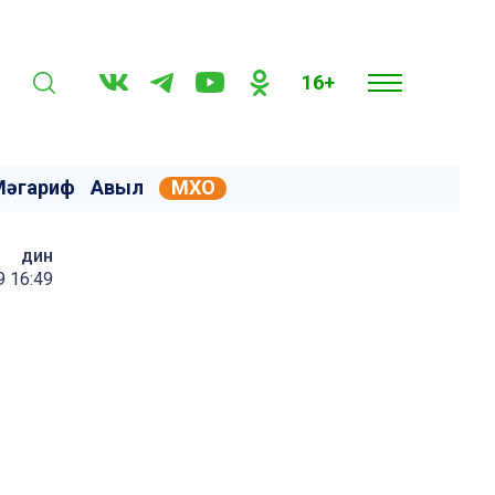
16+
Мәгариф
Авыл
МХО
дин
9 16:49