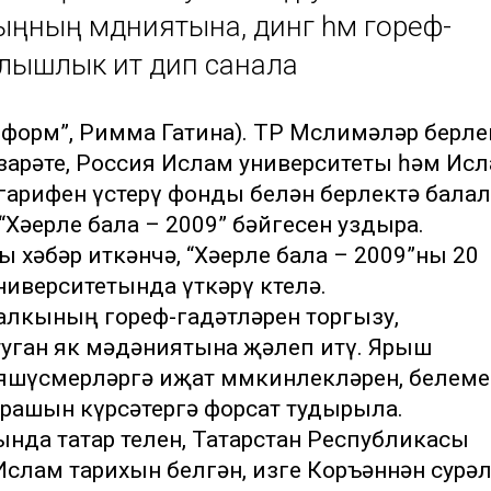
ңның мәдәниятына, дингә һәм гореф-
булышлык итә дип санала
информ”, Римма Гатина). ТР Мөслимәләр берле
зарәте, Россия Ислам университеты һәм Ис
гарифен үстерү фонды белән берлектә балал
Хәерле бала – 2009” бәйгесен уздыра.
 хәбәр иткәнчә, “Хәерле бала – 2009”ны 20
иверситетында үткәрү көтелә.
халкының гореф-гадәтләрен торгызу,
уган як мәдәниятына җәлеп итү. Ярыш
яшүсмерләргә иҗат мөмкинлекләрен, белеме
карашын күрсәтергә форсат тудырыла.
ында татар телен, Татарстан Республикасы
слам тарихын белгән, изге Коръәннән сурә