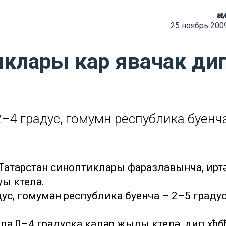
җә
25 ноябрь 200
иклары кар явачак ди
–4 градус, гомумән республика буенч
. Татарстан синоптиклары фаразлавынча, ирт
ы көтелә.
дус, гомумән республика буенча – 2–5 граду
да 0–4 градуска кадәр җылы көтелә, дип хђб