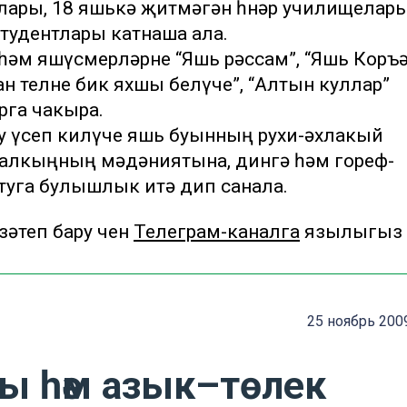
лары, 18 яшькә җитмәгән һөнәр училищелары
тудентлары катнаша ала.
әм яшүсмерләрне “Яшь рәссам”, “Яшь Коръ
ган телне бик яхшы белүче”, “Алтын куллар”
га чакыра.
 үсеп килүче яшь буынның рухи-әхлакый
 халкыңның мәдәниятына, дингә һәм гореф-
туга булышлык итә дип санала.
теп бару өчен
Телеграм-каналга
язылыгыз
25 ноябрь 200
ы һәм азык–төлек