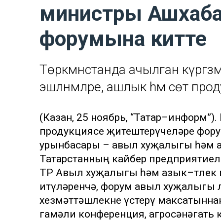
министры Ашхабад
форумына китте
Төркмәнстанда ачылган күргәзм
эшләнмәләре, ашлык һәм сөт пр
(Казан, 25 ноябрь, “Татар–информ”
продукциясе җитештерүчеләре фор
урынбасары – авыл хуҗалыгы һәм а
Татарстанның кайбер предприятиел
ТР Авыл хуҗалыгы һәм азык–төлек 
итүләренчә, форум авыл хуҗалыгы ө
хезмәттәшлекне үстерү максатынна
гамәли конференция, агросәнәгать