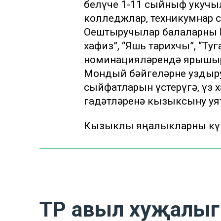
белүче 1-11 сыйныф укучы
колледжлар, техникумнар с
Оештыручылар балаларны һ
хафиз”, “Яшь тарихчы”, “Ту
номинацияләрендә ярышыр
Мондый бәйгеләрне уздыру
сыйфатларын үстерүгә, үз
гадәтләренә кызыксыну уя
Кызыклы яңалыкларны күзә
ТР авыл хуҗалыг