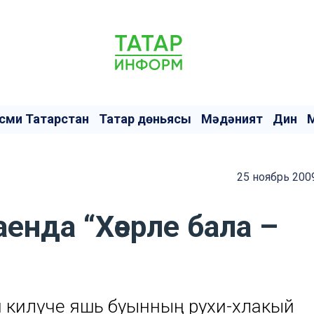
сми Татарстан
Татар дөньясы
Мәдәният
Дин
25 ноябрь 200
енда “Хәерле бала –
п килүче яшь буынның рухи-әхлакый