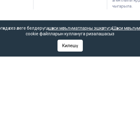
агентлыгы ярдә
чыгарыла.
дә сез әлеге белдерүгә,
шәхси мәгълүматларны эшкәртүгә
,
Шәхси мәгълүм
cookie файлларын куллануга ризалашасыз
гияләр һәм гаммәви коммуникацияләрне күзәтчелек хезмәте (Роскомнадзор) 
гы 2025 елның 7 октябрендә элемтә, мәгълүмати технологияләр һәм массак
Килешү
 һәм гаммәви коммуникацияләрне күзәтчелек хезмәте (Роскомнадзор) тара
РФ «Матбугат турында» законының 23 маддәсе буенча, «Татар-информ» мә
 кую мәҗбүри.
ое в Федеральной службе по надзору в сфере связи, информационных т
 выдано Федеральной службой по надзору в сфере связи, информационны
ентство в Федеральной службе по надзору в сфере связи, информацио
С 77 – 67031 от 15.09.2016 года. В соответствии со статьей 23 Закон
ругим средством массовой информации гиперссылка на него обязатель