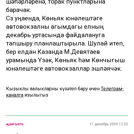
шәһәрләренә, торак пунктларына
барачак.
Сүз уңаенда, Көньяк юнәлештәге
автовокзалны агымдагы елның
декабрь уртасында файдалануга
тапшыру планлаштырыла. Шулай итеп,
бер елдан Казанда М.Девятаев
урамында Үзәк, Көньяк һәм Көнчыгыш
юнәлештәге автовокзаллар эшләячәк.
Кызыклы яңалыкларны күзәтеп бару өчен
Телеграм-
каналга
язылыгыз
җәмгыять
11 декабрь 2009 12:52