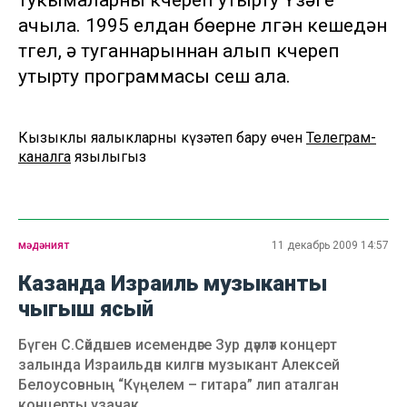
тукымаларны күчереп утырту Үзәге
ачыла. 1995 елдан бөерне үлгән кешедән
түгел, ә туганнарыннан алып күчереп
утырту программасы үсеш ала.
Кызыклы яңалыкларны күзәтеп бару өчен
Телеграм-
каналга
язылыгыз
мәдәният
11 декабрь 2009 14:57
Казанда Израиль музыканты
чыгыш ясый
Бүген С.Сәйдәшев исемендәге Зур дәүләт концерт
залында Израильдән килгән музыкант Алексей
Белоусовның “Күңелем – гитара” лип аталган
концерты узачак