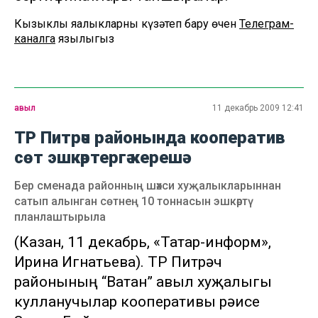
Кызыклы яңалыкларны күзәтеп бару өчен
Телеграм-
каналга
язылыгыз
авыл
11 декабрь 2009 12:41
ТР Питрәч районында кооператив
сөт эшкәртергә керешә
Бер сменада районның шәхси хуҗалыкларыннан
сатып алынган сөтнең 10 тоннасын эшкәртү
планлаштырыла
(Казан, 11 декабрь, «Татар-информ»,
Ирина Игнатьева). ТР Питрәч
районының “Ватан” авыл хуҗалыгы
кулланучылар кооперативы рәисе