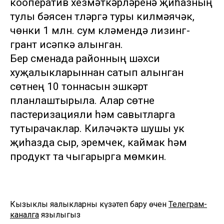
кооператив хезмәткәрләренә җиһазның
тулы бәясен түләргә туры килмәячәк,
чөнки 1 млн. сум күләмендә лизинг-
грант исәпкә алынган.
Бер сменада районның шәхси
хуҗалыкларыннан сатып алынган
сөтнең 10 тоннасын эшкәртү
планлаштырыла. Алар сөтне
пастеризацияли һәм савытларга
тутырачаклар. Киләчәктә шушы ук
җиһазда сыр, эремчек, каймак һәм
продукт та чыгарырга мөмкин.
Кызыклы яңалыкларны күзәтеп бару өчен
Телеграм-
каналга
язылыгыз