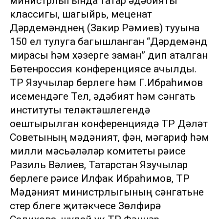
министрлыгында татар әдәбияты
классигы, шагыйрь, меценат
Дәрдемәнднең (Закир Рәмиев) тууына
150 ел тулуга багышланган “Дәрдемәнд
мирасы һәм хәзерге заман” дип аталган
Бөтенроссия конференциясе ачылды.
ТР Язучылар берлеге һәм Г.Ибраһимов
исемендәге Тел, әдәбият һәм сәнгать
институты теләктәшлегендә
оештырылган конференциядә ТР Дәүләт
Советының мәдәният, фән, мәгариф һәм
милли мәсьәләләр комитеты рәисе
Разиль Вәлиев, Татарстан Язучылар
берлеге рәисе Илфак Ибраһимов, ТР
Мәдәният министрлыгының сәнгатьне
үстерү бүлеге җитәкчесе Зөлфирә