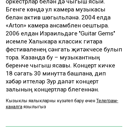
оркестрлар белән дә чыгыш ясый.
Бүгенге көндә ул камера музыкасы
белән актив шөгыльләнә. 2004 елда
«Arton» камера ансамблен оештыра.
2006 елдан Израильдәге "Guitar Gems"
исемле Халыкара классик гитара
фестиваленең сәнгать җитәкчесе булып
тора. Казанда бу – музыкантның
беренче чыгыш ясавы. Концерт кичке
18 сәгать 30 минутта башлана, дип
хәбәр иттеләр Зур дәүләт концерт
залының концертлар бүлегеннән.
Кызыклы яңалыкларны күзәтеп бару өчен
Телеграм-
каналга
язылыгыз