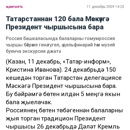
җәмгыять
11 декабрь 2009 14:20
Татарстаннан 120 бала Мәскәүгә
Президент чыршысына бара
Россия башкаласында балаларны гомумроссия
чыршы бәйрәме генә түгел, ә дельфинарий һәм музей
буенча экскурсия дә көтә
(Казан, 11 декабрь, «Татар-информ»,
Кристина Иванова). 24 декабрьдә 150
кешедән торган Татарстан делегациясе
Мәскәүгә Президент чыршысына бара.
Бу бәйрәмгә бөтен илдән 5 меңгә якын
бала җыелачак.
Россиянең бөтен төбәгеннән балаларны
җыя торган традицион Президент
чыршысы 26 декабрьдә Дәүләт Кремль