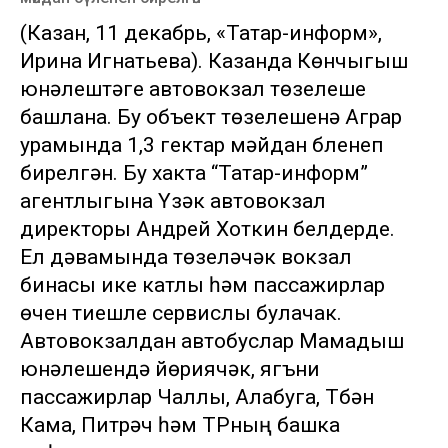
(Казан, 11 декабрь, «Татар-информ»,
Ирина Игнатьева). Казанда Көнчыгыш
юнәлештәге автовокзал төзелеше
башлана. Бу объект төзелешенә Аграр
урамында 1,3 гектар мәйдан бүленеп
бирелгән. Бу хакта “Татар-информ”
агентлыгына Үзәк автовокзал
директоры Андрей Хоткин белдерде.
Ел дәвамында төзеләчәк вокзал
бинасы ике катлы һәм пассажирлар
өчен тиешле сервислы булачак.
Автовокзалдан автобуслар Мамадыш
юнәлешендә йөриячәк, ягъни
пассажирлар Чаллы, Алабуга, Түбән
Кама, Питрәч һәм ТРның башка