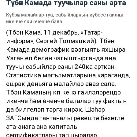
Түбән Камада туучылар саны арта
Күбрәк малайлар туа, сабыйларның күбесе гаиләдә
икенче яки өченче бала
(Түбән Кама, 11 декабрь, «Татар-
информ», Сергей Толмацкий). Түбән
Камада демографик вәзгыять яхшыра.
Узган ел белән чагыштырганда яңа
туучы сабыйлар саны 240ка арткан.
Статистика мәгълүматларына караганда,
ешрак дөньяга малайлар аваз сала.
Түбән Каманың күп кенә гаиләләрендә
икенче һәм өченче балалар туу фактын
да билгеләп үтәргә кирәк. Шәһәр
ЗАГСында тантаналы рәвештә бәхетле
ата-анага ана капиталы
сертификатлары тапшыралар.