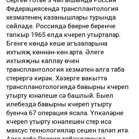
Сергей Готье үз чыгышында Россия
Федерациясендә трансплантология
хезмәтенең казанышлары турында
сөйләде. Россиядә бөерне беренче
тапкыр 1965 елда күчереп утырталар.
Бүгенге көндә кеше әгъзаларына
ихтыяҗ көннән-көн арта. Әлеге
ихтыяҗны каплау өчен
трансплантология хезмәтен алга таба
үстерергә кирәк. Хәзерге вакытта
транспланотологиядә бавырны күчереп
утырту юнәлеше үсә башлый. Быел
илебездә бавырны күчереп утырту
буенча 67 операция ясала. Үпкәләрне
күчереп утырту юнәлешен үстерү исә
махсус технологияләр үсешен таләп итә.