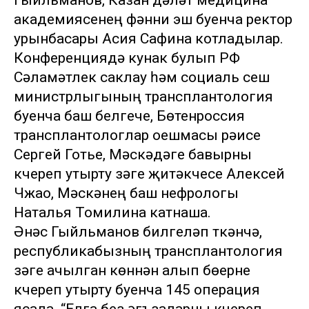
Гыйльманов, Казан дәүләт медицина
академиясенең фәнни эш буенча ректор
урынбасары Асия Сафина котладылар.
Конференциядә кунак булып РФ
Сәламәтлек саклау һәм социаль үсеш
министрлыгының трансплантология
буенча баш белгече, Бөтенроссия
трансплантологлар оешмасы рәисе
Сергей Готье, Мәскәүдәге бавырны
күчереп утырту үзәге җитәкчесе Алексей
Чжао, Мәскәүнең баш нефрологы
Наталья Томилина катнаша.
Әнәс Гыйльманов билгеләп үткәнчә,
республикабызның трансплантология
үзәге ачылган көннән алып бөерне
күчереп утырту буенча 145 операция