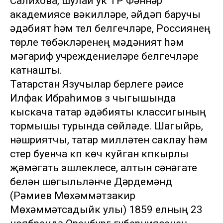
Салихова, шулай ук ТР Фәннәр
академиясе вәкилләре, әйдәп баручы
әдәбият һәм тел белгечләре, Россиянең
төрле төбәкләренең мәдәният һәм
мәгариф учреждениеләре белгечләре
катнашты.
Татарстан Язучылар берлеге рәисе
Илфак Ибраһимов үз чыгышында
кыскача татар әдәбияты классигының
тормышы турында сөйләде. Шагыйрь,
нәшриятчы, татар милләтен саклау һәм
үстерү буенча күп көч куйган күпкырлы
җәмәгать эшлеклесе, алтын сәнәгате
белән шөгыльләнүче Дәрдемәнд
(Рәмиев Мөхәммәтзакир
Мөхәммәтсадыйк улы) 1859 елның 23