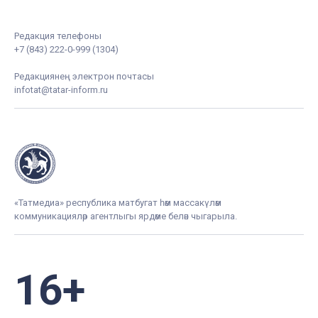
Редакция телефоны
+7 (843) 222-0-999 (1304)
Редакциянең электрон почтасы
infotat@tatar-inform.ru
«Татмедиа» республика матбугат һәм массакүләм
коммуникацияләр агентлыгы ярдәме белән чыгарыла.
16+