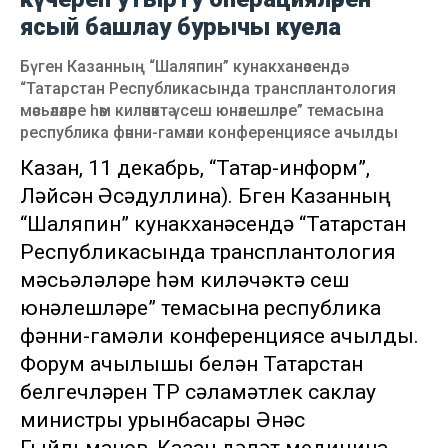
ясый башлау бурычы куела
Бүген Казанның “Шаляпин” кунакханәсендә
“Татарстан Республикасында трансплантология
мәсьәләләре һәм киләчәктә үсеш юнәлешләре” темасына
республика фәнни-гамәли конференциясе ачылды
Казан, 11 декабрь, “Татар-информ”,
Ләйсән Әсәдуллина). Бүген Казанның
“Шаляпин” кунакханәсендә “Татарстан
Республикасында трансплантология
мәсьәләләре һәм киләчәктә үсеш
юнәлешләре” темасына республика
фәнни-гамәли конференциясе ачылды.
Форум ачылышы белән Татарстан
белгечләрен ТР сәламәтлек саклау
министры урынбасары Әнәс