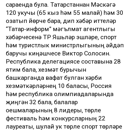
сараенда була. Татарстаннан Мәскәүгә
120 укучы (65 кыз һәм 55 малай) һәм 30
озатып йөрүче бара, дип хәбәр иттеләр
“Татар-информ” мәгълүмат агентлыгы
хәбәрчесенә ТР Яшьләр эшләре, спорт
һәм туристлык министрлыгының әйдәп
баручы киңәшчесе Виктор Солосин.
Республика делегациясе составына 28
ятим бала, хезмәт бурычын
башкарганда вафат булган хәрби
хезмәткәрләрнең 10 баласы, Россия
һәм республика олимпиадаларында
җиңгән 32 бала, балалар
оешмаларының 8 лидеры, төрле
фестиваль һәм конкурсларның 22
лауреаты, шулай ук төрле спорт төрләре