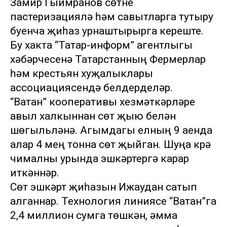
Замир Гыймранов сөтне
пастеризацияләү һәм савытларга тутыру
буенча җиһаз урнаштырырга кереште.
Бу хакта “Татар-информ” агентлыгы
хәбәрчесенә Татарстанның Фермерлар
һәм крестьян хуҗалыклары
ассоциациясендә белдерделәр.
“Ватан” кооперативы хезмәткәрләре
авыл халкыннан сөт җыю белән
шөгыльләнә. Агымдагы елның 9 аенда
алар 4 мең тонна сөт җыйган. Шуңа күрә
чималны урында эшкәртергә карар
иткәннәр.
Сөт эшкәртү җиһазын Ижаудан сатып
алганнар. Технология линиясе “Ватан”га
2,4 миллион сумга төшкән, әмма