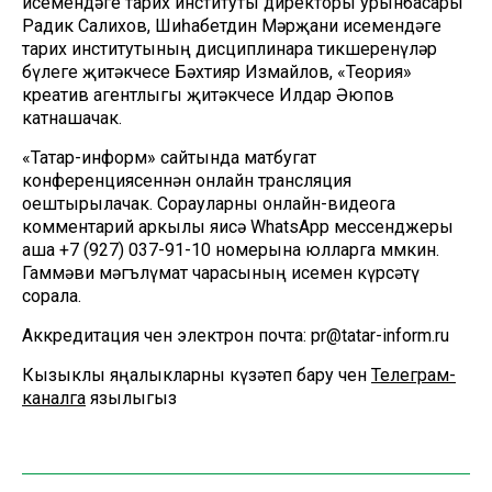
исемендәге тарих институты директоры урынбасары
Радик Салихов, Шиһабетдин Мәрҗани исемендәге
тарих институтының дисциплинара тикшеренүләр
бүлеге җитәкчесе Бәхтияр Измайлов, «Теория»
креатив агентлыгы җитәкчесе Илдар Әюпов
катнашачак.
«Татар-информ» сайтында матбугат
конференциясеннән онлайн трансляция
оештырылачак. Сорауларны онлайн-видеога
комментарий аркылы яисә WhatsApp мессенджеры
аша +7 (927) 037-91-10 номерына юлларга мөмкин.
Гаммәви мәгълүмат чарасының исемен күрсәтү
сорала.
Аккредитация өчен электрон почта: pr@tatar-inform.ru
Кызыклы яңалыкларны күзәтеп бару өчен
Телеграм-
каналга
язылыгыз