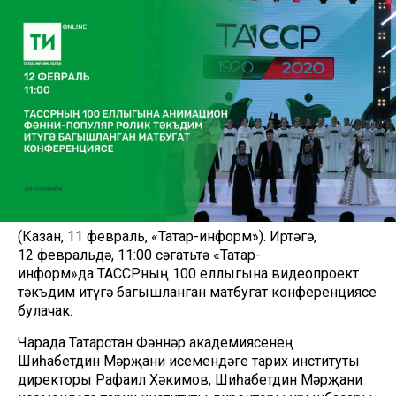
(Казан, 11 февраль, «Татар-информ»). Иртәгә,
12 февральдә, 11:00 сәгатьтә «Татар-
информ»да ТАССРның 100 еллыгына видеопроект
тәкъдим итүгә багышланган матбугат конференциясе
булачак.
Чарада Татарстан Фәннәр академиясенең
Шиһабетдин Мәрҗани исемендәге тарих институты
директоры Рафаил Хәкимов, Шиһабетдин Мәрҗани