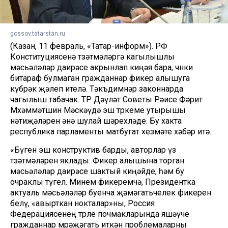
gossov.tatarstan.ru
(Казан, 11 февраль, «Татар-информ»). РФ
Конституциясенә төзәтмәләргә кагылышлы
мәсьәләләр даирәсе акрынлап киңәя бара, чөнки
битараф булмаган гражданнар фикер алышуга
күбрәк җәлеп ителә. Тәкъдимнәр законнарда
чагылыш табачак. ТР Дәүләт Советы Рәисе Фәрит
Мөхәммәтшин Мәскәүдә эш төркеме утырышы
нәтиҗәләрен әнә шулай шәрехләде. Бу хакта
республика парламенты матбугат хезмәте хәбәр итә.
«Бүген эш конструктив барды, авторлар үз
төзәтмәләрен яклады. Фикер алышына торган
мәсьәләләр даирәсе шактый киңәйде, һәм бу
очраклы түгел. Минем фикеремчә, Президентка
актуаль мәсьәләләр буенча җәмәгатьчелек фикерен
белү, «авырткан нокталар»ны, Россия
Федерациясенең төрле почмакларында яшәүче
гражданнар мөрәҗәгать иткән проблемаларны