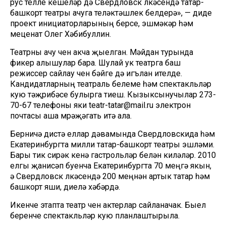
рус телле кешеләр дә Свердловск өлкәсендә татар-
башкорт театры ачуга теләктәшлек белдерә», — диде
проект инициаторларының берсе, эшмәкәр һәм
меценат Олег Хәбибуллин.
Театрны ачу өчен акча җыелган. Мәйдан турында
фикер алышулар бара. Шулай ук театрга баш
режиссер сайлау өчен бәйге дә игълан ителде.
Кандидатларның театраль белеме һәм спектакльләр
кую тәҗрибәсе булырга тиеш. Кызыксынучылар 273-
70-67 телефоны яки teatr-tatar@mail.ru электрон
почтасы аша мөрәҗәгать итә ала.
Берничә дистә еллар дәвамында Свердловскида һәм
Екатеринбургта милли татар-башкорт театры эшләми.
Бары тик сирәк кенә гастрольләр белән киләләр. 2010
елгы җанисәп буенча Екатеринбургта 70 меңгә якын,
ә Свердловск өлкәсендә 200 меңнән артык татар һәм
башкорт яши, диелә хәбәрдә.
Икенче этапта театр өчен актерлар сайланачак. Быел
беренче спектакльләр кую планлаштырыла.