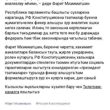
анализлау мөһим», – диде Фәрит Мөхәммәтшин.
Республика парламенты башлыгы сүзләренә
караганда, РФ Конституциясенә төзәтмәләр буенча
җәмәгатьчелек фикер алышуы зур аналитик эшкә
нигез салачак. Илнең төп законына кертелмәгән
барлык тәкъдимнәр дә, хәтта теге яки бу дәрәҗәдә
федераль һәм төбәк законнарында чагылыш табачак.
Фәрит Мөхәммәтшин, беренче чиратта, хакимият
вәкаләтләре балансын төзүгә, җирле үзидарәнең
ролен күтәрүгә, РФ Конституциясенең халыкара
документлардан өстенлеген тәэмин итүгә һәм социаль
гарантияләрне ныгытуга юнәлдерелгән «президент
төзәтмәләре» турында фикер алышуга һәм
формалаштыруга зур көч куярга кирәк, дип саный.
Кызыклы яңалыкларны күзәтеп бару өчен
Телеграм-
каналга
язылыгыз
#Фәрит Мөхәммәтшин
#Россия Конституциясе