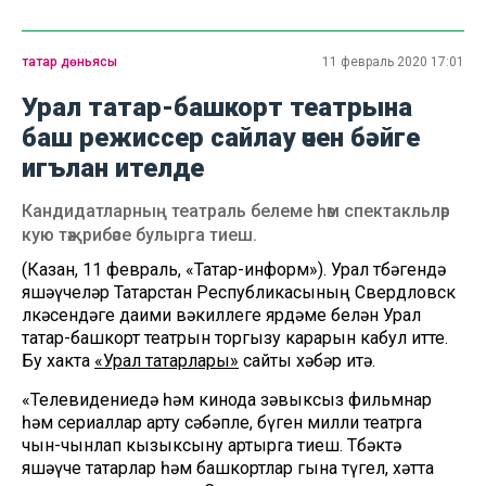
татар дөньясы
11 февраль 2020 17:01
Урал татар-башкорт театрына
баш режиссер сайлау өчен бәйге
игълан ителде
Кандидатларның театраль белеме һәм спектакльләр
кую тәҗрибәсе булырга тиеш.
(Казан, 11 февраль, «Татар-информ»). Урал төбәгендә
яшәүчеләр Татарстан Республикасының Свердловск
өлкәсендәге даими вәкиллеге ярдәме белән Урал
татар-башкорт театрын торгызу карарын кабул итте.
Бу хакта
«Урал татарлары»
сайты хәбәр итә.
«Телевидениедә һәм кинода зәвыксыз фильмнар
һәм сериаллар арту сәбәпле, бүген милли театрга
чын-чынлап кызыксыну артырга тиеш. Төбәктә
яшәүче татарлар һәм башкортлар гына түгел, хәтта