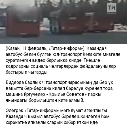
(Казан, 11 февраль, «Татар-информ»). Казанда өч
автобус белән булган юл-транспорт һәлакәте мизгеле
сурәтләнгән видео барлыкка килде. Тиешле
кадрларны социаль челтәрләрдән файдаланучылар
бастырып чыгарды.
Видеода барлык өч транспорт чарасының да бер үк
вакытта бер-берсенә килеп бәрелүе күренеп тора,
машина йөртүчеләр «Крылья Советов» паркы
янындагы борылыштан китә алмый.
Элегрәк «Татар-информ» мәгълүмат агентлыгы
Казанда өч кызыл автобус бәрелешкәнлеген һәм
хәрәкәтне япканлыкларын хәбәр иткән иде.