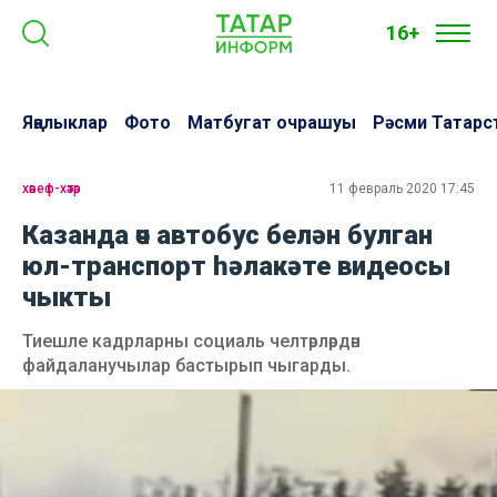
16+
Яңалыклар
Фото
Матбугат очрашуы
Рәсми Татарс
хәвеф-хәтәр
11 февраль 2020 17:45
Казанда өч автобус белән булган
юл-транспорт һәлакәте видеосы
чыкты
Тиешле кадрларны социаль челтәрләрдән
файдаланучылар бастырып чыгарды.