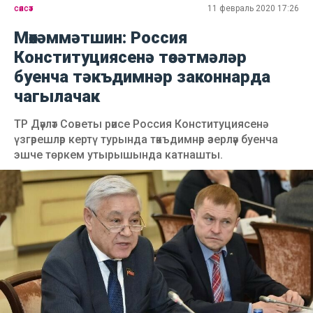
сәясәт
11 февраль 2020 17:26
Мөхәммәтшин: Россия
Конституциясенә төзәтмәләр
буенча тәкъдимнәр законнарда
чагылачак
ТР Дәүләт Советы рәисе Россия Конституциясенә
үзгәрешләр кертү турында тәкъдимнәр әзерләү буенча
эшче төркем утырышында катнашты.