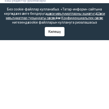
Баш редактор урынбасары
Зилә Мөбәрәкшина
Без cookie-файллар кулланабыз. «Татар-информ» сайтына
кергәндә сез әлеге белдерүгә,
шәхси мәгълүматларны эшкәртүгә
,
Шәхси
мәгълүматлар турындагы сәясәткә
һәм
Конфиденциальлек сәясәте
нигезендә cookie файлларын куллануга ризалашасыз
Редакция телефоны
+7 (843) 222-0-999 (1304)
Килешү
Редакциянең электрон почтасы
infotat@tatar-inform.ru
«Татмедиа» республика матбугат һәм массакүләм
коммуникацияләр агентлыгы ярдәме белән чыгарыла.