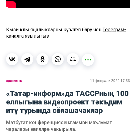
Кызыклы яңалыкларны күзәтеп бару өчен
Телеграм-
каналга
язылыгыз
җәмгыять
11 февраль 2020 17:33
«Татар-информ»да ТАССРның 100
еллыгына видеопроект тәкъдим
итү турында сөйләшәчәкләр
Матбугат конференциясенә гаммәви мәгълүмат
чаралары вәкилләре чакырыла.