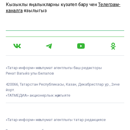
Кызыклы яңалыкларны күзәтеп бару өчен
Телеграм-
каналга
язылыгыз
«Татар-информ» мәгълүмат агентлыгы баш редакторы
Ринат Вагыйз улы Билалов
420066, Татарстан Республикасы, Казан, Декабристлар ур., 2нче
йорт.
«ТАТМЕДИА» акционерлык җәмгыяте
«Татар-информ» мәгълүмат агентлыгы татар редакциясе