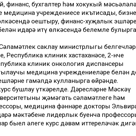
, финанс, бухгалтер һәм хокукый мәсьәләл
е медицина учреждениесе икътисады, бизне
өлкәсендә оештыру, финанс-хуҗалык эшләр
белән идарә итү өлкәсендә белемле булырг
Сәламәтлек саклау министрлыгы белгечләр
, Республика клиник хастаханәсе, 2-нче
еспублика клиник онкология диспансеры
тыңлаучы медицина учреждениеләре белән д
лешләрне гамәлдә кулланырга өйрәнде.
урс бушлау үткәрелде. Дәресләрне Мәскәү
верситетының җәмәгать сәламәтлеге һәм
ессоры, медицина фәннәре докторы Эльвир
арә мәктәбенең лидерлык буенча профессор
р быел әлеге курс дәвам иттереләчәк дигә