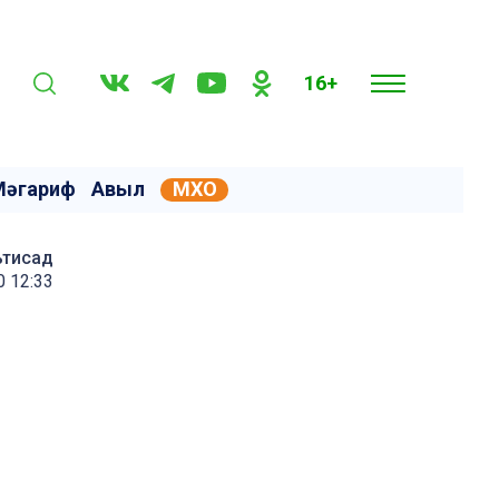
16+
Мәгариф
Авыл
МХО
ътисад
0 12:33