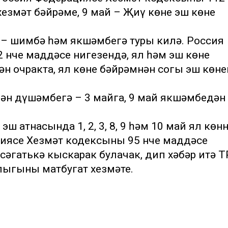
хезмәт бәйрәме, 9 май – Җиңү көне эш көне
ә – шимбә һәм якшәмбегә туры килә. Россия
 нче маддәсе нигезендә, ял һәм эш көне
н очракта, ял көне бәйрәмнән соңгы эш көне
ән дүшәмбегә – 3 майга, 9 май якшәмбедән
ш атнасында 1, 2, 3, 8, 9 һәм 10 май ял көн
иясе Хезмәт кодексының 95 нче маддәсе
 сәгатькә кыскарак булачак, дип хәбәр итә Т
ыгының матбугат хезмәте.