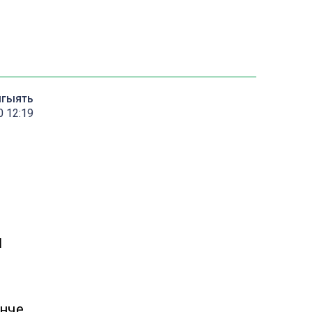
мгыять
0 12:19
н
 нче