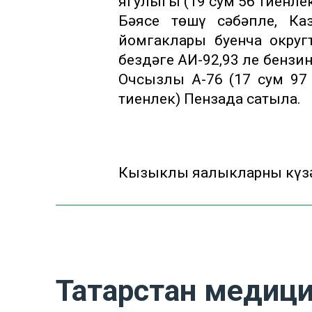
ягулыгы (19 сум 56 тиенле
Бәясе төшү сәбәпле, Ка
йомгаклары буенча округт
бездәге АИ-92,93 ле бензи
Очсызлы А-76 (17 сум 97 
тиенлек) Пензада сатыла.
Кызыклы яңалыкларны күзә
Татарстан медици