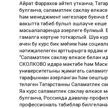
Айрат Фәррахов әйтеп үткәнчә, Тата
булганча, сәламәтлек саклау өлкәс
һәм менеджмент нигезләре буенча 
вакытта табиб булып эшләүче кеше 
мәсьәләләрендә әзерлеге булмый. Бу
гамәлгә кертүне тоткарлый. Шуңа к
өчен бу курс бик мөһим һәм социал
нәтиҗәлелеген арттырырга ярдәм ит
“Сәламәтлек саклау өлкәсе белән ид
СКОЛКОВО идарә мәктәбе һәм Мәск
университетының җәмәгать сәламәт
тарафыннан әзерләнгән һәм оештыр
теләген Татарстанның Сәламәтлек с
Яңа курс сәламәтлек саклау өлкәс
булганча, Россиядә дәвалау-профи
профессиональ табиблар билгеләнә.