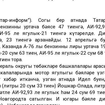
тар-информ”). Соңгы бер атнада Татар
нзинның уртача бәясе 47 тиенгә, АИ-92,
И-95 ле ягулык-21 тиенгә күтәрелде. Д
ә, 23 тиенгә арзанайды. 12 апрельгә б
 Казанда А-76 лы бензинның лиры уртача 1
н-20 сум 63 тиен, АИ-95 ле ягулык-22 сум 68 
тиен тора.
дераль округы төбәкләре башкалалары ара
 калаларында мотор ягулыгы бәяләре үзг
т хәбәр иткәнчә, узган атнада Идел буен
(литры 20 сум 33 тиен) Йошкар-Олада, лит
әтле АИ-92,93 ле ягулык һәм 24 сум 69 ти
Новгородта сатылган. Иң югары бәяле ди