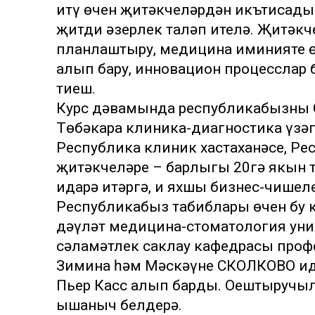
итү өчен җитәкчеләрдән икътисадый
җитди әзерлек таләп ителә. Җитәкч
планлаштыру, медицина иминияте 
алып бару, инновацион процесслар 
тиеш.
Курс дәвамында республикабызның 
Төбәкара клиника-диагностика үзәге
Республика клиник хастаханәсе, Р
җитәкчеләре – барлыгы 20гә якын 
идарә итәргә, иң яхшы бизнес-чише
Республикабыз табиблары өчен бу к
дәүләт медицина-стоматология уни
сәламәтлек саклау кафедрасы проф
Зимина һәм Мәскәүнең СКОЛКОВО ид
Пьер Касс алып барды. Оештыручыла
ышаныч белдерә.