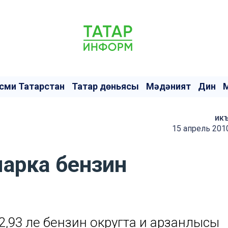
сми Татарстан
Татар дөньясы
Мәдәният
Дин
ик
15 апрель 201
арка бензин
2,93 ле бензин округта иң арзанлысы