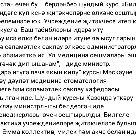
рстан өчен бу – бердәнбер шундый курс. «Би
ендәге күп кенә җитәкчеләрнең өлкәне оешты
белемнәре юк. Учреждение җитәкчесе итеп 
куела. Баш табибларның идарә итү
 исә өлкә белән идарә итүнең яңа ысулларын
үрә сәламәтлек саклау өлкәсе администрато
ь әһәмияткә ия. Ул медицина оешмалары эш
әчәк дип ышанам”, - диде министр.
арә итүгә яңача якын килү” курсы Мәскәүнең
әү дәүләт медицина-стоматология
леге һәм сәламәтлек саклау кафедрасы
ылган иде. Шундый курсны Казанда үткәрү
аклау министрлыгы белдергән иде.
е менеджерлары өчен оештырылды. Билгеле
лактика учреждениеләре җитәкчеләре булы
 Әмма коллектив, милек һәм акча белән ид