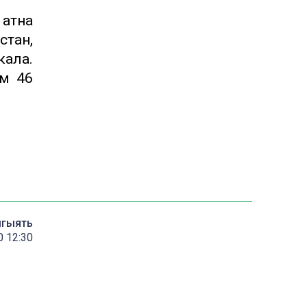
атна
стан,
кала.
ум 46
мгыять
0 12:30