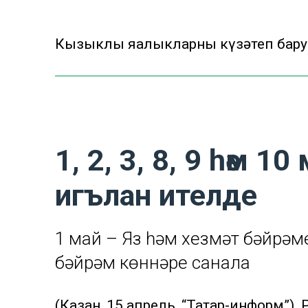
Кызыклы яңалыкларны күзәтеп бару
1, 2, 3, 8, 9 һәм 1
игълан ителде
1 май – Яз һәм хезмәт бәйрәме
бәйрәм көннәре санала
(Казан, 15 апрель, “Татар-информ”)