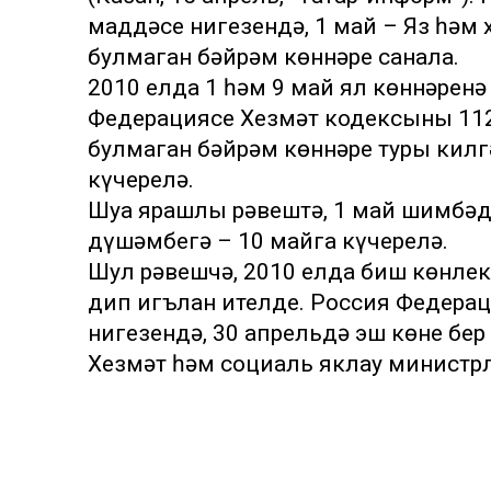
маддәсе нигезендә, 1 май – Яз һәм 
булмаган бәйрәм көннәре санала.
2010 елда 1 һәм 9 май ял көннәрен
Федерациясе Хезмәт кодексының 112
булмаган бәйрәм көннәре туры килгә
күчерелә.
Шуңа ярашлы рәвештә, 1 май шимбәд
дүшәмбегә – 10 майга күчерелә.
Шул рәвешчә, 2010 елда биш көнлек э
дип игълан ителде. Россия Федерац
нигезендә, 30 апрельдә эш көне бер
Хезмәт һәм социаль яклау министрл