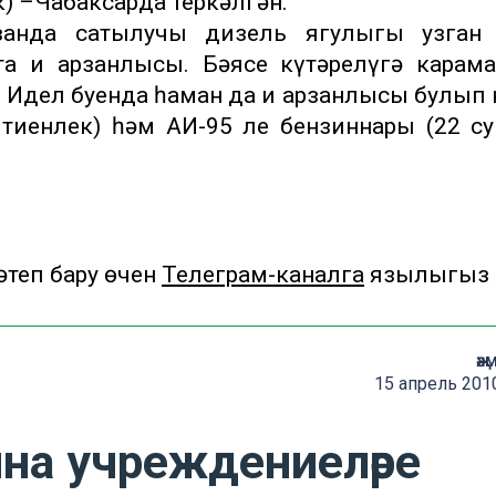
к) –Чабаксарда теркәлгән.
занда сатылучы дизель ягулыгы узган 
а иң арзанлысы. Бәясе күтәрелүгә карама
н Идел буенда һаман да иң арзанлысы булып 
тиенлек) һәм АИ-95 ле бензиннары (22 с
теп бару өчен
Телеграм-каналга
язылыгыз
җә
15 апрель 201
на учреждениеләре