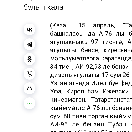
булып кала
(Казан, 15 апрель, “Та
башкаласында А-76 лы бе
ягулыкныкы-97 тиенгә, А
ягулыгы бәясе, киресенч
мәгълүматларга караганда,
34 тиен, АИ-92,93 ле бензи
дизель ягулыгы-17 сум 26 
Узган атнада Идел буе фе
Уфа, Киров һәм Ижевски
кичермәгән. Татарстанста
кыйммәтле А-76 лы бензин 
сум 80 тиен торган кыймм
АИ-95 ле бензин Түбән 