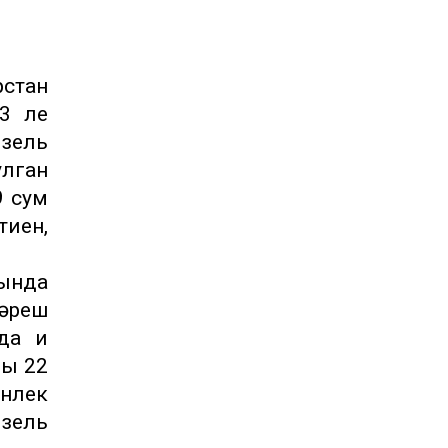
стан
93 ле
изель
улган
9 сум
тиен,
сында
әреш
да иң
ры 22
енлек
зель