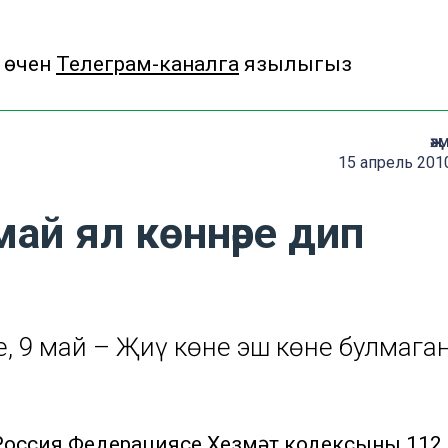
 өчен
Телеграм-каналга
язылыгыз
җә
15 апрель 201
0 май ял көннәре дип
, 9 май – Җиңү көне эш көне булмага
. Россия Федерациясе Хезмәт кодексының 112