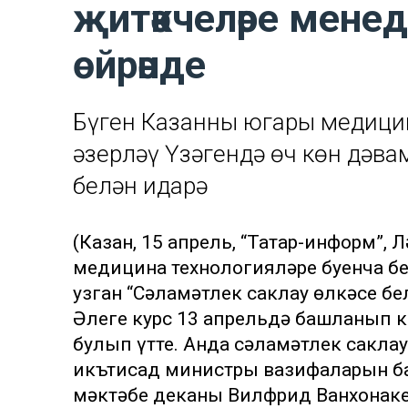
җитәкчеләре мене
өйрәнде
Бүген Казанның югары медици
әзерләү Үзәгендә өч көн дәва
белән идарә
(Казан, 15 апрель, “Татар-информ”,
медицина технологияләре буенча б
узган “Сәламәтлек саклау өлкәсе бе
Әлеге курс 13 апрельдә башланып 
булып үтте. Анда сәламәтлек сакла
икътисад министры вазифаларын б
мәктәбе деканы Вилфрид Ванхонаке