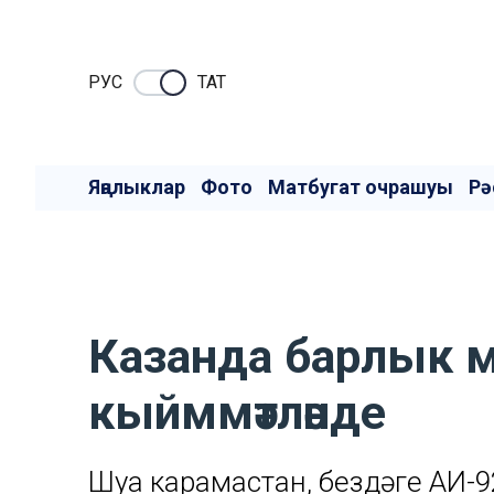
РУC
ТАТ
Яңалыклар
Фото
Матбугат очрашуы
Рә
Казанда барлык м
кыйммәтләнде
Шуңа карамастан, бездәге АИ-9