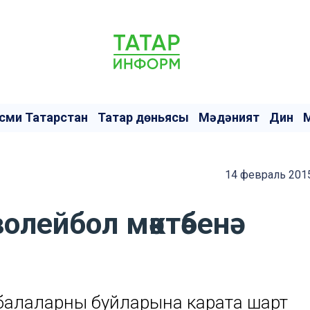
сми Татарстан
Татар дөньясы
Мәдәният
Дин
14 февраль 2015
олейбол мәктәбенә
балаларның буйларына карата шарт