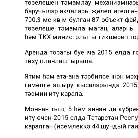
төзелешен тәмамлау механизмнар
баручылар акчалары җәлеп ителгән
700,3 мең кв.м булган 87 объект ф
төзелеше тәмамланмаган, аларны 
һәм ТКХ министрлыгы тикшереп тора
Аренда торагы буенча 2015 елда г
төзү планлаштырыла.
Ятим һәм ата-ана тәрбиясеннән мәх
гамәлгә ашыру кысаларында 2015
тәэмин итү карала.
Моннан тыш, 5 һәм аннан да күбрә
итү өчен 2015 елда Татарстан Респ
каралган (исемлеккә 44 шундый гаи