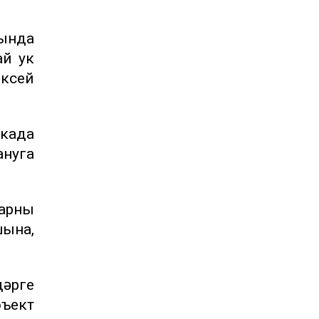
мында
ай ук
ксей
икада
нуга
нарны
шына,
әрге
бъект