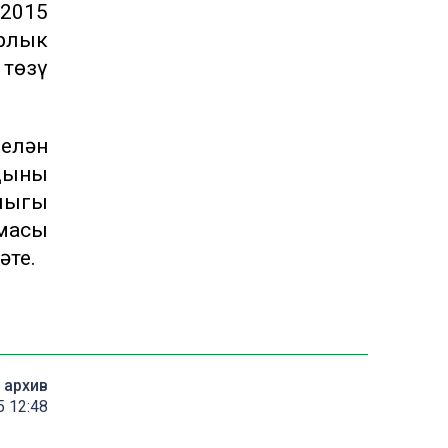
 2015
рлык
төзү
елән
ының
лыгы
масы
әте.
архив
 12:48