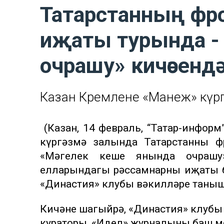
Татарстанның фро
иҗаты турында -
очрашу» кичәсендә
Казан Кремленең «Манеж» күр
(Казан, 14 февраль, “Татар-информ
күргәзмә залында Татарстанның ф
«Мәңгелек кеше янында очрашу
елларындагы рәссамнарның иҗаты б
«Династия» клубы вәкилләре таны
Кичәне шагыйрә, «Династия» клубы 
кураторы, «Идел» журналының баш 