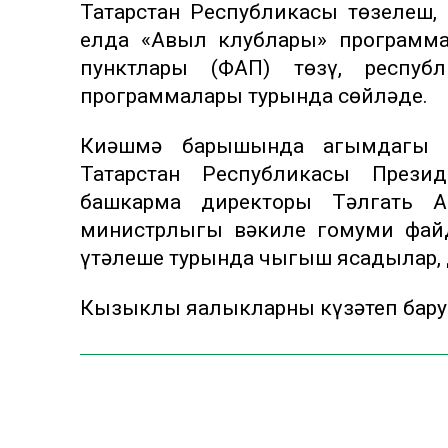
Татарстан Республикасы төзелеш,
елда «Авыл клублары» программ
пунктлары (ФАП) төзү, респуб
программалары турында сөйләде.
Киңәшмә барышында агымдагы 
Татарстан Республикасы Прези
башкарма директоры Тәлгать 
министрлыгы вәкиле гомуми фай
үтәлеше турында чыгыш ясадылар, д
Кызыклы яңалыкларны күзәтеп бару