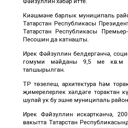
Фәйзуллин хәбәр итте.
Киңәшмәне барлык муниципаль рай
Татарстан Республикасы Президен
Татарстан Республикасы Премье
Песошин да катнашты.
Ирек Фәйзуллин белдергәнчә, соц
гомуми мәйданы 9,5 мең кв.м 
тапшырылган.
ТР төзелеш, архитектура һәм тор
җимерелерлек хәлдәге торактан к
шулай ук бу эшнең муниципаль рай
Ирек Фәйзуллин искәрткәнчә, 20
вакытта Татарстан Республикасынд