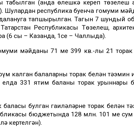
ы табылган (анда өлешкә кереп төзелеш 
). Шулардан республика буенча гомуми мә
айдалануга тапшырылган. Тагын 7 шундый о
Татарстан Республикасы Төзелеш, архите
 (6 сы – Казанда, 1се – Чаллыда).
омуми мәйданы 71 мең 399 кв.-лы 21 торак
рүм калган балаларны торак белән тәэмин 
 елда 331 ятим баланы торак урыннары б
к баласы булган гаиләләрне торак белән т
убликасы бюджетында 128 млн. 101 мең сум
лә кертелгән).