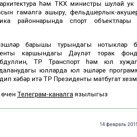
 архитектура һәм ТКХ министры шулай ук
асын гамәлгә ашыру, фельдшерлык-акуше
лика районнарында спорт объектлары 
эшләр барышы турындагы нотыклар б
денты каршындагы Дәүләт торак фонд
Абдуллин, ТР Транспорт һәм юл хуҗа
даланудагы юлларда юл эшләре програм
ип хәбәр итә ТР Президенты матбугат хезм
 өчен
Телеграм-каналга
язылыгыз
14 февраль 2015