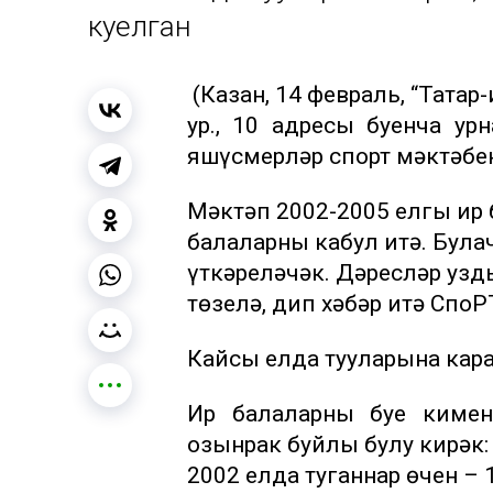
куелган
(Казан, 14 февраль, “Тата
ур., 10 адресы буенча ур
яшүсмерләр спорт мәктәбе
Мәктәп 2002-2005 елгы ир 
балаларны кабул итә. Була
үткәреләчәк. Дәресләр узды
төзелә, дип хәбәр итә СпоР
Кайсы елда тууларына кара
Ир балаларның буе киме
озынрак буйлы булу кирәк:
2002 елда туганнар өчен – 