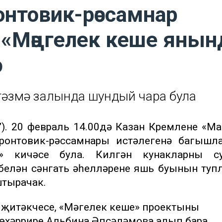
нтовик-рәссамнар
 «Мәңгелек кеше янын
гәзмә залында шундый чара була
”). 20 февраль 14.00дә Казан Кремленең «М
ронтовик-рәссамнары истәлегенә багышл
» кичәсе була. Килгән кунакларны с
елән сәнгать әһелләренең яшь буынын туп
штырачак.
җитәкчесе, «Мәңгелек кеше» проектының
мөхәррире Альбина Әпсәләмова алып бара.