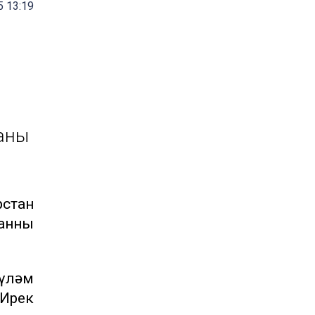
 13:19
аны
стан
анның
күләм
 Ирек