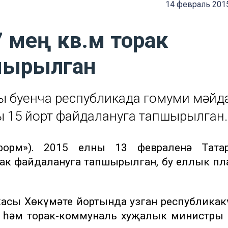
14 февраль 2015
7 мең кв.м торак
шырылган
ы буенча республикада гомуми мәйд
рлы 15 йорт файдалануга тапшырылган.
форм»). 2015 елның 13 февраленә Татар
рак файдалануга тапшырылган, бу еллык пл
икасы Хөкүмәте йортында узган республика
ра һәм торак-коммуналь хуҗалык министры