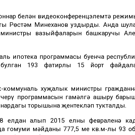
оннар белән видеоконференцэлемтә режи
ты Рөстәм Миңнеханов уздырды. Анда шул
р-министры вазыйфаларын башкаручы Але
иаль ипотека программасы буенча республ
булган 193 фатирлы 15 йорт файдала
ак-коммуналь хуҗалык министры граждан
үчерү программасын гамәлгә ашыру бары
оннардагы торышына җентекләп тукталды.
08 елдан алып 2015 елның февраленә кад
а гомуми мәйданы 777,5 мең кв.м-лы 93 о