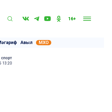
16+
Мәгариф
Авыл
МХО
спорт
 13:20