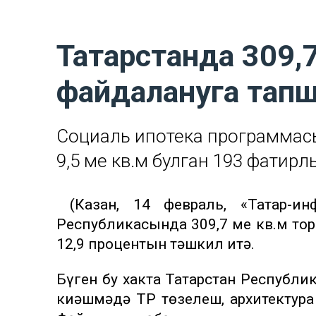
Татарстанда 309,
файдалануга тап
Социаль ипотека программас
9,5 мең кв.м булган 193 фати
(Казан, 14 февраль, «Татар-ин
Республикасында 309,7 мең кв.м то
12,9 процентын тәшкил итә.
Бүген бу хакта Татарстан Республ
киңәшмәдә ТР төзелеш, архитекту