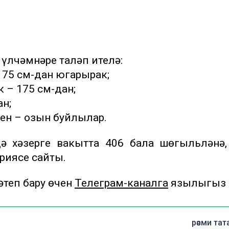
 үлчәмнәре таләп ителә:
 175 см-дан югарырак;
 – 175 см-дан;
ан;
чен – озын буйлылар.
дә хәзерге вакытта 406 бала шөгыльләнә
риясе сайты.
теп бару өчен
Телеграм-каналга
язылыгыз
рәсми тат