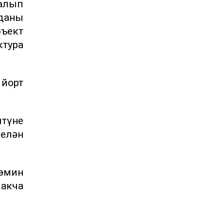
алып
йданы
бъект
ктура
 йорт
итүне
елән
әэмин
 акча