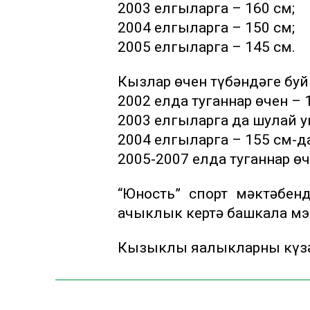
2003 елгыларга – 160 см;
2004 елгыларга – 150 см;
2005 елгыларга – 145 см.
Кызлар өчен түбәндәге буй
2002 елда туганнар өчен –
2003 елгыларга да шулай ук
2004 елгыларга – 155 см-д
2005-2007 елда туганнар ө
“Юность” спорт мәктәбен
ачыклык кертә башкала мэ
Кызыклы яңалыкларны күзә