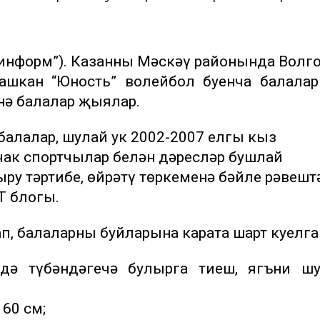
р-информ”). Казанның Мәскәү районында Волг
нашкан “Юность” волейбол буенча балала
нә балалар җыялар.
балалар, шулай ук 2002-2007 елгы кыз
чак спортчылар белән дәресләр бушлай
ру тәртибе, өйрәтү төркеменә бәйле рәвештә
Т блогы.
п, балаларның буйларына карата шарт куелга
ндә түбәндәгечә булырга тиеш, ягъни шу
160 см;