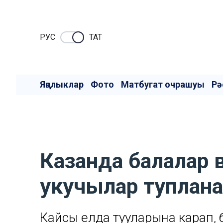
РУC
ТАТ
Яңалыклар
Фото
Матбугат очрашуы
Рә
Казанда балалар в
укучылар туплана
Кайсы елда тууларына карап, 