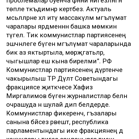
проблемалар буенча фәнни нигезләнгән
төпле тәкъдимнәр кертәбез. Актуаль
мәсьәләләрне хәл итү массакүләм мәгълүмат
чаралары ярдәменнән башка мөмкин
түгел. Тик коммунистлар партиясенең
эшчәнлеге бүген мәгълүмат чараларында
бик аз яктыртыла, мөрәҗәгатьләр,
чыгышлар еш кына бирелми”. РФ
Коммунистлар партиясенең дүртенче
чакырылыш ТР Дәүләт Советындагы
фракциясе җитәкчесе Хафиз
Миргалимов бүген журналистлар белән
очрашуда әнә шулай дип белдерде.
Коммунистлар фикеренчә, әгъзалары
санына бәйсез рәвештә, республика
парламентындагы ике фракциянең дә