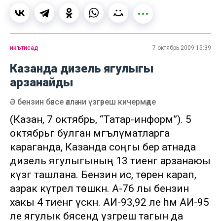
икътисад
7 октябрь 2009 15:39
Казанда дизель ягулыгы
арзанайды
Ә бензин бәясе әллә-ни үзгәреш кичермәде
(Казан, 7 октябрь, “Татар-информ”). 5
октябрьгә булган мәгълүматларга
караганда, Казанда соңгы бер атнада
дизель ягулыгының 13 тиенгә арзанаюы
күзгә ташлана. Бензин исә, төренә карап,
азрак күтәрелә төшкән. А-76 лы бензин
хакы 4 тиенгә үскән. АИ-93,92 ле һәм АИ-95
ле ягулык бәясендә үзгәреш тагын да