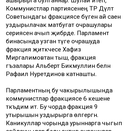
ашырырга булганнар. Шулай итеп,
Коммунистлар партиясенең ТР Дәүләт
Советындагы фракциясе бүген ай саен
уздырылачак матбугат очрашулары
сериясен ачып җибәрде. Парламент
бинасында узган тәүге очрашуда
фракция җитәкчесе Хафиз
Миргалимовтан тыш, фракция
әгъзалары Альберт Бикмуллин белән
Рафаил Нуретдинов катнашты.
Парламентның бу чакырылышында
коммунистлар фракциясе 6 кешене
тәкъдим итә. Бу чорда фракция 9
утырышын уздырырга өлгергән.
Каникуллар чорында урыннарга чыгып