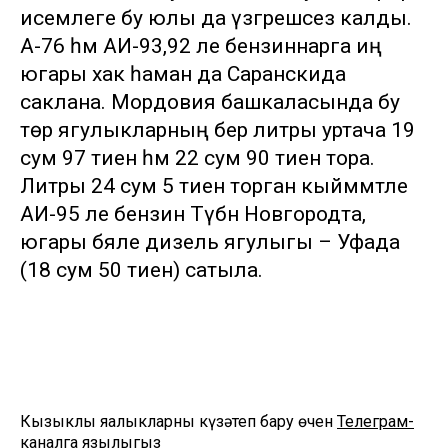
исемлеге бу юлы да үзгәрешсез калды.
А-76 һәм АИ-93,92 ле бензиннарга иң
югары хак һаман да Саранскида
саклана. Мордовия башкаласында бу
төр ягулыкларның бер литры уртача 19
сум 97 тиен һәм 22 сум 90 тиен тора.
Литры 24 сум 5 тиен торган кыйммәтле
АИ-95 ле бензин Түбән Новгородта,
югары бәяле дизель ягулыгы – Уфада
(18 сум 50 тиен) сатыла.
Кызыклы яңалыкларны күзәтеп бару өчен
Телеграм-
каналга
язылыгыз