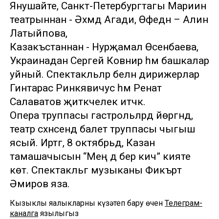
Янушайте, Санкт-Петербургтагы Мариин
театрыннан - Әхмәд Агади, Өфедән – Алинә
Латыйпова,
Казакъстаннан - Нурҗамал Өсенбаева,
Украинадан Сергей Ковнир һәм башкалар
уйный. Спектакльләр белән дирижерлар
Гинтарас Ринкявичус һәм Ренат
Салаватов җитәкчелек итәчәк.
Опера труппасы гастрольләрдә йөргәндә,
театр сәхнәсендә балет труппасы чыгыш
ясый. Иртәгә, 8 октябрьдә, Казан
тамашачысын “Мең дә бер кичә” әкияте
көтә. Спектакльгә музыканы Фикърәт
Әмиров яза.
Кызыклы яңалыкларны күзәтеп бару өчен
Телеграм-
каналга
язылыгыз