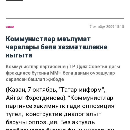
сәясәт
7 октябрь 2009 15:15
Коммунистлар мәгълүмат
чаралары белән хезмәттәшлекне
ныгыта
Коммунистлар партиясенең ТР Дәүләт Советындагы
фракциясе бүгеннән ММЧ белән даими очрашулар
сериясен башлап җибәрде
(Казан, 7 октябрь, “Татар-информ”,
Айгөл Фәхретдинова). “Коммунистлар
партиясе хакимияткә гади оппозиция
түгел, ә конструктив диалог алып
баручы оппозция. Без актуаль