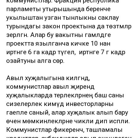
коммунистлар. Фракция республика
парламеты утырышында беренче
укылыштан узган тынлыкны саклау
турындагы закон проектына да төзәтмәләр
әзерләгән. Алар бу вакытны гамәлдәге
проектта язылганча кичке 10 нан
иртәнге 6 га кадәр түгел, ә иртәнге 7 гә кадәр
озайтуны алга сөрә.
Авыл хуҗалыгына килгәндә,
коммунистлар авыл җирендә
хуҗалыкларда терлекләрнең баш саны
сизелерлек кимүдә инвесторларны
гаепле саный, алар хуҗалык алып бару
өчен мөмкинлекләрне чикли дип исәпли.
Коммунистлар фикеренчә, ташламалы