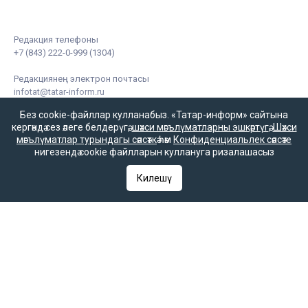
Редакция телефоны
+7 (843) 222-0-999 (1304)
Редакциянең электрон почтасы
infotat@tatar-inform.ru
Без cookie-файллар кулланабыз. «Татар-информ» сайтына
кергәндә сез әлеге белдерүгә,
шәхси мәгълүматларны эшкәртүгә
,
Шәхси
мәгълүматлар турындагы сәясәткә
һәм
Конфиденциальлек сәясәте
нигезендә cookie файлларын куллануга ризалашасыз
Килешү
«Татмедиа» республика матбугат һәм массакүләм
коммуникацияләр агентлыгы ярдәме белән чыгарыла.
16+