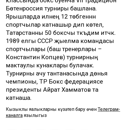
классында бокс буенча VII традицион
Бөтенроссия турниры башлана.
Ярышларда илнең 12 төбәгеннән
спортчылар катнашыр дип көтелә,
Татарстанны 50 боксчы тәкъдим итәчәк.
1989 елгы СССР җыелма командасы
спортчылары (баш тренерлары –
Константин Копцев) турнирның
мактаулы кунаклары булачак.
Турнирны ачу тантанасында дөнья
чемпионы, ТР Бокс федерациясе
президенты Айрат Хамматов та
катнаша.
Кызыклы яңалыкларны күзәтеп бару өчен
Телеграм-
каналга
язылыгыз