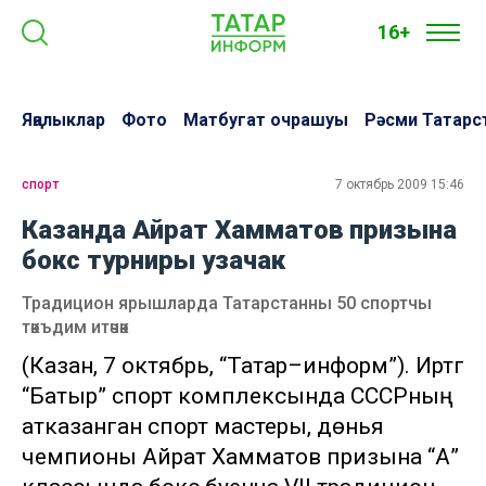
16+
Яңалыклар
Фото
Матбугат очрашуы
Рәсми Татарс
спорт
7 октябрь 2009 15:46
Казанда Айрат Хамматов призына
бокс турниры узачак
Традицион ярышларда Татарстанны 50 спортчы
тәкъдим итәчәк
(Казан, 7 октябрь, “Татар–информ”). Иртәгә
“Батыр” спорт комплексында СССРның
атказанган спорт мастеры, дөнья
чемпионы Айрат Хамматов призына “А”