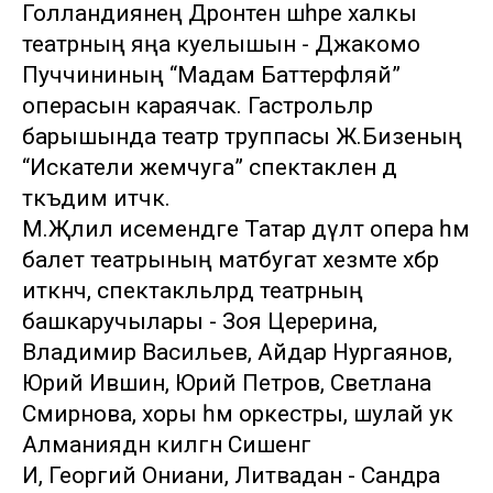
Голландиянең Дронтен шәһәре халкы
театрның яңа куелышын - Джакомо
Пуччининың “Мадам Баттерфляй”
операсын караячак. Гастрольләр
барышында театр труппасы Ж.Бизеның
“Искатели жемчуга” спектаклен дә
тәкъдим итәчәк.
М.Җәлил исемендәге Татар дәүләт опера һәм
балет театрының матбугат хезмәте хәбәр
иткәнчә, спектакльләрдә театрның
башкаручылары - Зоя Церерина,
Владимир Васильев, Айдар Нургаянов,
Юрий Ившин, Юрий Петров, Светлана
Смирнова, хоры һәм оркестры, шулай ук
Алманиядән килгән Сишенг
И, Георгий Ониани, Литвадан - Сандра