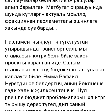
сайлаучылар белән актив очрашулар
алып барылган. Матбугат очрашуында
шунда күтәлергән актуаль мәсьәләләр,
фракциянең парламеттагы эшчәнлеге
хакында сүз барды. .
Парламентның күптән түгел узган
утырышында транспорт салымы
ставкасын күтәрү белән бәйле закон
проекты каралган иде. Салым
ставкасын үзгәртү, бюджет югалтуларын
каплауга бәйле. Әмма Рафаил
Нуретдинов белдергәнчә, аның йөкләнеше
гади халык җилкәсенә төшәчәк. Шул
рәвешле бюджет проблемаларын хәл итәргә
тырышу дөрес түгел, дип саный