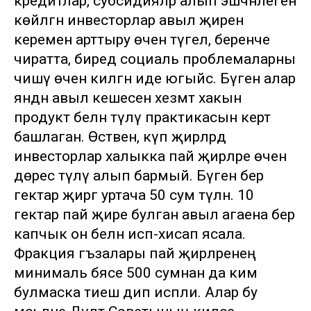
кредитлар, субсидияләр алып эшчәнлеген
көйләгән инвесторлар авыл җиренә
керемен арттыру өчен түгел, беренче
чиратта, биредә социаль проблемаларны
чишү өчен килгән иде югыйсә. Бүген алар
янәдән авыл кешесенә хезмәт хакын
продукт белән түләү практикасын кертә
башлаган. Өстәвенә, күп җирләрдә
инвесторлар халыкка пай җирләре өчен
дөрес түләү алып бармый. Бүген бер
гектар җиргә уртача 50 сум түләнә. 10
гектар пай җире булган авыл агаена бер
капчык он белән исәп-хисап ясала.
Фракция әгъзалары пай җирләренең
минималь бәясе 500 сумнан да ким
булмаска тиеш дип исәпли. Алар бу