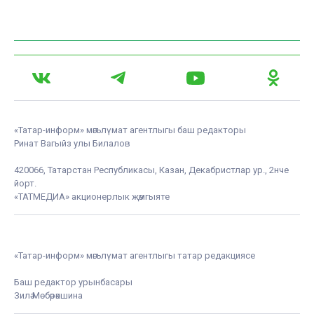
«Татар-информ» мәгълүмат агентлыгы баш редакторы
Ринат Вагыйз улы Билалов
420066, Татарстан Республикасы, Казан, Декабристлар ур., 2нче
йорт.
«ТАТМЕДИА» акционерлык җәмгыяте
«Татар-информ» мәгълүмат агентлыгы татар редакциясе
Баш редактор урынбасары
Зилә Мөбәрәкшина