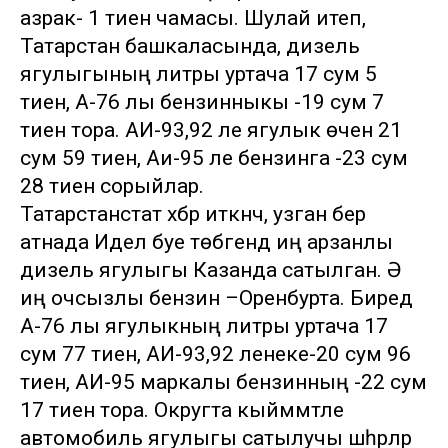
азрак- 1 тиен чамасы. Шулай итеп,
Татарстан башкаласында, дизель
ягулыгының литры уртача 17 сум 5
тиен, А-76 лы бензинныкы -19 сум 7
тиен тора. АИ-93,92 ле ягулык өчен 21
сум 59 тиен, Аи-95 ле бензинга -23 сум
28 тиен сорыйлар.
Татарстанстат хәбәр иткәнчә, узган бер
атнада Идел буе төбәгендә иң арзанлы
дизель ягулыгы Казанда сатылган. Ә
иң очсызлы бензин –Оренбурта. Биредә
А-76 лы ягулыкның литры уртача 17
сум 77 тиен, АИ-93,92 ленеке-20 сум 96
тиен, АИ-95 маркалы бензинның -22 сум
17 тиен тора. Округта кыйммәтле
автомобиль ягулыгы сатылучы шәһәрләр