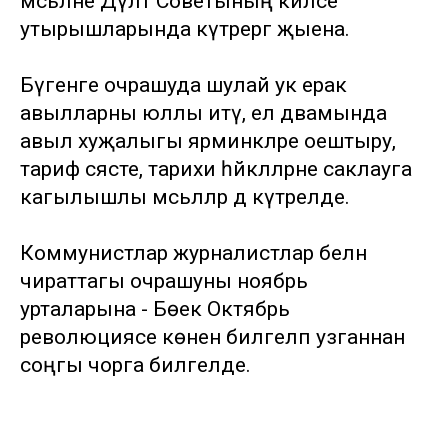
мәсьәләне Дәүләт Советының киләсе
утырышларында күтәрергә җыена.
Бүгенге очрашуда шулай ук ерак
авылларны юллы итү, ел дәвамында
авыл хуҗалыгы ярминкәләре оештыру,
тариф сәясәте, тарихи һәйкәлләрне саклауга
кагылышлы мәсьәләләр дә күтәрелде.
Коммунистлар журналистлар белән
чираттагы очрашуны ноябрь
урталарына - Бөек Октябрь
революциясе көнен билгеләп узганнан
соңгы чорга билгеләде.