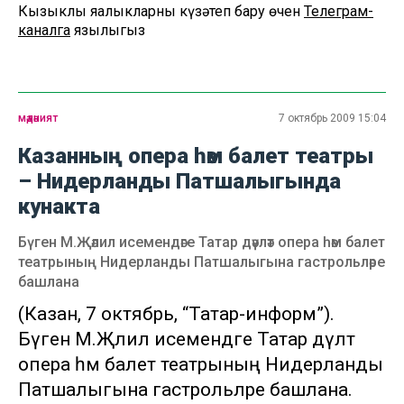
Кызыклы яңалыкларны күзәтеп бару өчен
Телеграм-
каналга
язылыгыз
мәдәният
7 октябрь 2009 15:04
Казанның опера һәм балет театры
– Нидерланды Патшалыгында
кунакта
Бүген М.Җәлил исемендәге Татар дәүләт опера һәм балет
театрының Нидерланды Патшалыгына гастрольләре
башлана
(Казан, 7 октябрь, “Татар-информ”).
Бүген М.Җәлил исемендәге Татар дәүләт
опера һәм балет театрының Нидерланды
Патшалыгына гастрольләре башлана.