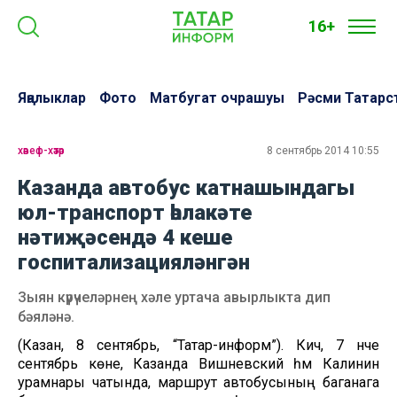
16+
Яңалыклар
Фото
Матбугат очрашуы
Рәсми Татарс
хәвеф-хәтәр
8 сентябрь 2014 10:55
Казанда автобус катнашындагы
юл-транспорт һәлакәте
нәтиҗәсендә 4 кеше
госпитализацияләнгән
Зыян күрүчеләрнең хәле уртача авырлыкта дип
бәяләнә.
(Казан, 8 сентябрь, “Татар-информ”). Кичә, 7 нче
сентябрь көне, Казанда Вишневский һәм Калинин
урамнары чатында, маршрут автобусының баганага