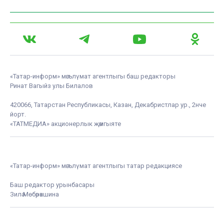
«Татар-информ» мәгълүмат агентлыгы баш редакторы
Ринат Вагыйз улы Билалов
420066, Татарстан Республикасы, Казан, Декабристлар ур., 2нче
йорт.
«ТАТМЕДИА» акционерлык җәмгыяте
«Татар-информ» мәгълүмат агентлыгы татар редакциясе
Баш редактор урынбасары
Зилә Мөбәрәкшина