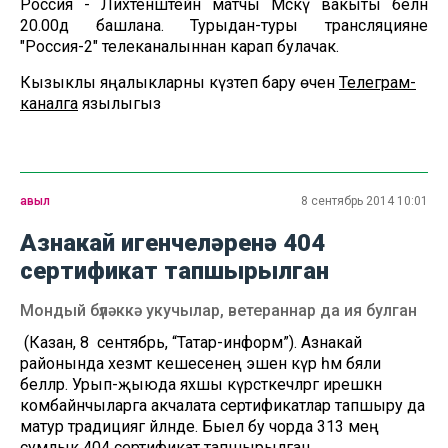
Россия - Лихтенштейн матчы Мәскәү вакыты белән
20.00дә башлана. Турыдан-туры трансляцияне
"Россия-2" телеканалыннан карап булачак.
Кызыклы яңалыкларны күзәтеп бару өчен
Телеграм-
каналга
язылыгыз
авыл
8 сентябрь 2014 10:01
Азнакай игенчеләренә 404
сертификат тапшырылган
Мондый бүләккә укучылар, ветераннар да ия булган
(Казан, 8 сентябрь, “Татар-информ”). Азнакай
районында хезмәт кешесенең эшен күрә һәм бәяли
беләләр. Урып-җыюда яхшы күрсәткечләргә ирешкән
комбайнчыларга акчалата сертификатлар тапшыру да
матур традициягә әйләнде. Быел бу чорда 313 мең
сумлык 404 сертификат тапшырылган.