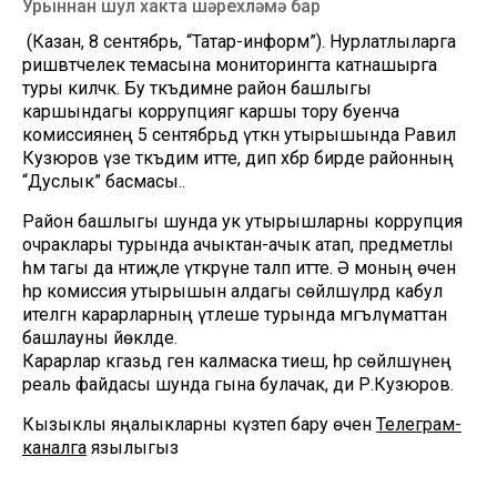
Урыннан шул хакта шәрехләмә бар
(Казан, 8 сентябрь, “Татар-информ”). Нурлатлыларга
ришвәтчелек темасына мониторингта катнашырга
туры киләчәк. Бу тәкъдимне район башлыгы
каршындагы коррупциягә каршы тору буенча
комиссиянең 5 сентябрьдә үткән утырышында Равил
Кузюров үзе тәкъдим итте, дип хәбәр бирде районның
“Дуслык” басмасы..
Район башлыгы шунда ук утырышларны коррупция
очраклары турында ачыктан-ачык атап, предметлы
һәм тагы да нәтиҗәле үткәрүне таләп итте. Ә моның өчен
һәр комиссия утырышын алдагы сөйләшүләрдә кабул
ителгән карарларның үтәлеше турында мәгълүматтан
башлауны йөкләде.
Карарлар кәгазьдә генә калмаска тиеш, һәр сөйләшүнең
реаль файдасы шунда гына булачак, ди Р.Кузюров.
Кызыклы яңалыкларны күзәтеп бару өчен
Телеграм-
каналга
язылыгыз