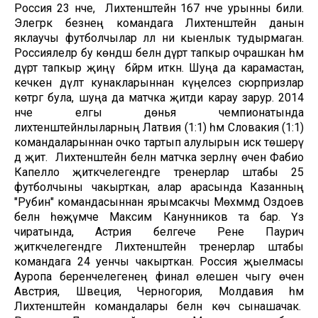
Россия 23 нче, ә Лихтенштейн 167 нче урынны били.
Элегрәк безнең командага Лихтенштейн данын
яклаучы футболчылар әллә ни кыенлык тудырмаган.
Россиялеләр бу көндәш белән дүрт тапкыр очрашкан һәм
дүрт тапкыр җиңү бәйрәм иткән. Шуңа да карамастан,
кечкенә дәүләт кунакларыннан күңелсез сюрпризлар
көтәргә була, шуңа да матчка җитди карау зарур. 2014
нче елгы дөнья чемпионатында
лихтенштейнлыларның Латвия (1:1) һәм Словакия (1:1)
командаларыннан очко тартып алулырын искә төшерү
дә җитә. Лихтенштейн белән матчка әзерләнү өчен Фабио
Капелло җитәкчелегендәге тренерлар штабы 25
футболчыны чакырткан, алар арасында Казанның
"Рубин" командасыннан ярымсакчы Мөхәммәд Оздоев
белән һөҗүмче Максим Канунников та бар. Үз
чиратында, Астрия белгече Рене Паурич
җитәкчелегендәге Лихтенштейн тренерлар штабы
командага 24 уенчы чакырткан. Россия җыелмасы
Ауропа беренчелегенең финал өлешенә чыгу өчен
Австрия, Швеция, Черногория, Молдавия һәм
Лихтенштейн командалары белән көч сынашачак.