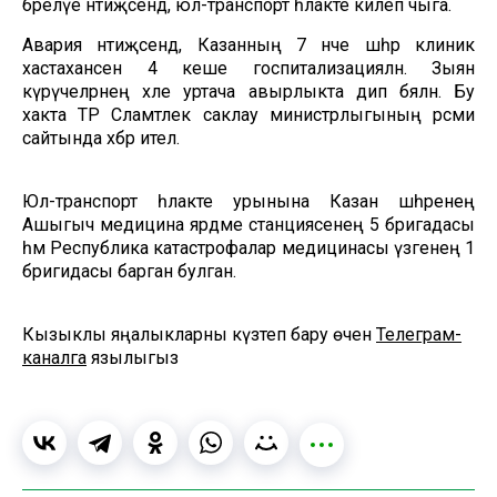
бәрелүе нәтиҗәсендә, юл-транспорт һәлакәте килеп чыга.
Авария нәтиҗәсендә, Казанның 7 нче шәһәр клиник
хастаханәсенә 4 кеше госпитализацияләнә. Зыян
күрүчеләрнең хәле уртача авырлыкта дип бәяләнә. Бу
хакта ТР Сәламәтлек саклау министрлыгының рәсми
сайтында хәбәр ителә.
Юл-транспорт һәлакәте урынына Казан шәһәренең
Ашыгыч медицина ярдәме станциясенең 5 бригадасы
һәм Республика катастрофалар медицинасы үзәгенең 1
бригидасы барган булган.
Кызыклы яңалыкларны күзәтеп бару өчен
Телеграм-
каналга
язылыгыз