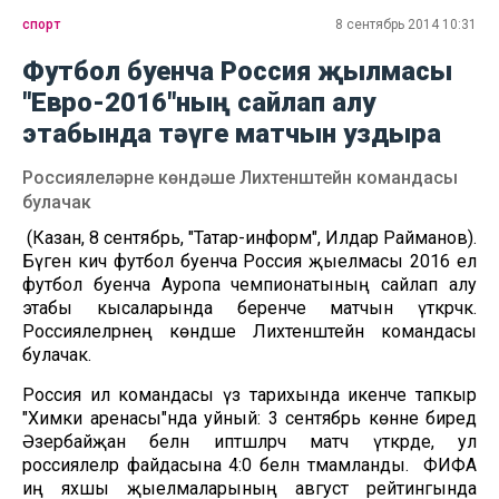
спорт
8 сентябрь 2014 10:31
Футбол буенча Россия җылмасы
"Евро-2016"ның сайлап алу
этабында тәүге матчын уздыра
Россиялеләрне көндәше Лихтенштейн командасы
булачак
(Казан, 8 сентябрь, "Татар-информ", Илдар Райманов).
Бүген кич футбол буенча Россия җыелмасы 2016 ел
футбол буенча Ауропа чемпионатының сайлап алу
этабы кысаларында беренче матчын үткәрәчәк.
Россиялеләрнең көндәше Лихтенштейн командасы
булачак.
Россия ил командасы үз тарихында икенче тапкыр
"Химки аренасы"нда уйный: 3 сентябрь көнне биредә
Әзербайҗан белән иптәшләрчә матч үткәрде, ул
россиялеләр файдасына 4:0 белән тәмамланды. ФИФА
иң яхшы җыелмаларының август рейтингында