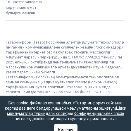
16+ категорияләренә
керүче мәгълүмат
булырга мөмкин.
Татар-информ (Татар) Россиянең элемтә, мәгълүмати технологияләр
һәм гаммәви коммуникацияләрне күзәтчелек хезмәте (Роскомнадзор)
тарафыннан интернет басма буларак теркәлгән. Массакүләм
мәгълүмат чарасын теркәү турында ЭЛ № ФС 77-90202 таныклыгы
2025 елның 7 октябрендә элемтә, мәгълүмати технологияләр һәм
массакүләм коммуникацияләр өлкәсендә күзәтчелек итүче Федераль
хезмәт тарафыннан бирелгән.
«Татар-информ» Россиянең элемтә, мәгълүмати технологияләр һәм
гаммәви коммуникацияләрне күзәтчелек хезмәте (Роскомнадзор)
тарафыннан мәгълүмат агентлыгы буларак 15.09.2016 елда
теркәлгән. Гамәлдәге таныклык номеры – № ФС 77 – 67031. РФ
«Матбугат турында» законының 23 маддәсе буенча, «Татар-
информ» мәгълүмат агентлыгы язмаларын һәм материалларын
Без cookie-файллар кулланабыз. «Татар-информ» сайтына
башка массакүләм мәгълүмат чарасы таратканда аңа
кергәндә сез әлеге белдерүгә,
шәхси мәгълүматларны эшкәртүгә
,
Шәхси
гиперсылтама кую мәҗбүри.
мәгълүматлар турындагы сәясәткә
һәм
Конфиденциальлек сәясәте
нигезендә cookie файлларын куллануга ризалашасыз
Татар-информ (Татар) сетевое издание, зарегистрированное в
Килешү