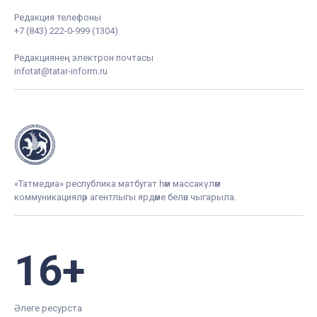
Редакция телефоны
+7 (843) 222-0-999 (1304)
Редакциянең электрон почтасы
infotat@tatar-inform.ru
«Татмедиа» республика матбугат һәм массакүләм
коммуникацияләр агентлыгы ярдәме белән чыгарыла.
16+
Әлеге ресурста