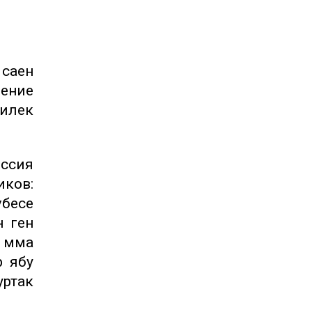
 саен
ение
милек
оссия
ков:
үбесе
 генә
 әмма
р ябу
уртак