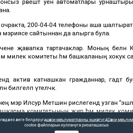
консыз рәвештә уен автоматлары урнаштыр
ана.
очракта, 200-04-04 телефоны аша шалтыра
н мэриясе сайтыннан да алырга була.
үчене җавапка тартачаклар. Моның белән 
әм милек комитеты һәм башкаланың хокук с
ндә актив катнашкан гражданнар, гадәт бу
н билгеләп үтеләчәк.
нең мэр Илсур Метшин рәислегендә узган “эш
е Башкарма комитетының җир һәм милек ком
дә сез әлеге белдерүгә,
шәхси мәгълүматларны эшкәртүгә
,
Шәхси мәгълүм
cookie файлларын куллануга ризалашасыз