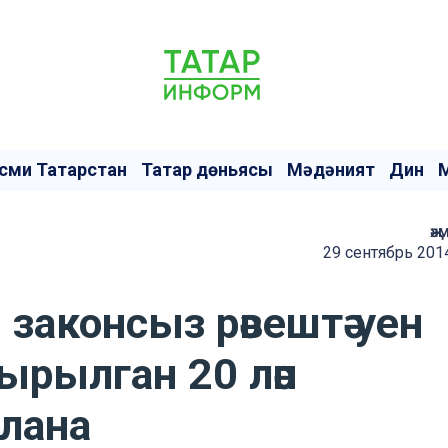
сми Татарстан
Татар дөньясы
Мәдәният
Дин
җә
29 сентябрь 201
 законсыз рәвештә уен
рылган 20 ләп
лана