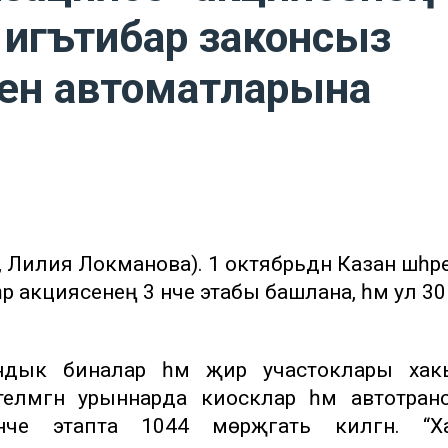
 игътибар законсыз
ен автоматларына
 Лилия Локманова). 1 октябрьдән Казан шәһәре
р акциясенең 3 нче этабы башлана, һәм ул 30
ндык биналар һәм җир участоклары хак
телмәгән урыннарда киосклар һәм автотран
нче этапта 1044 мөрәҗәгать килгән. “Х