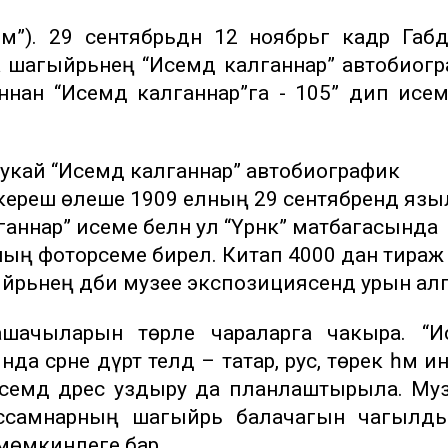
м”). 29 сентябрьдән 12 ноябрьгә кадәр Габ
а шагыйрьнең “Исемдә калганнар” автобиог
нан “Исемдә калганнар”га - 105” дип исемл
укай “Исемдә калганнар” автобиографик
ең кереш өлеше 1909 елның 29 сентябрендә яз
ганнар” исеме белән ул “Үрнәк” матбагасында
ң фоторәсеме бирелә. Китап 4000 данә тираж
йрьнең әдәби музее экспозициясендә урын алг
шачыларын төрле чараларга чакыра. “Ис
 әсәрне дүрт телдә – татар, рус, төрек һәм и
исемдә дәрес уздыру да планлаштырыла. Му
рәссамнарның шагыйрь балачагын чагылд
у мөмкинлеге бар.