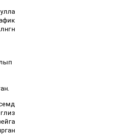
дулла
рафик
әнгән
ылып
ан.
емдә
нглиз
зейга
ырган