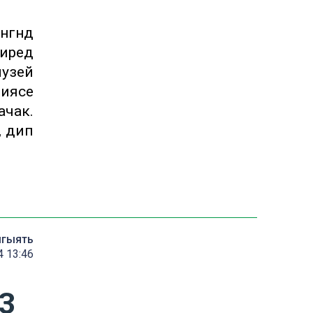
гәндә
иредә
музей
циясе
ачак.
, дип
мгыять
4 13:46
 3