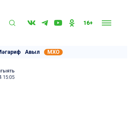
16+
Мәгариф
Авыл
МХО
мгыять
4 15:05