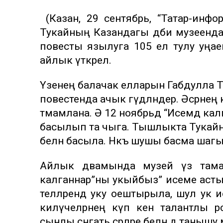
(Казан, 29 сентябрь, “Татар-инфор
Тукайның Казандагы әдәби музеенд
повесты язылуга 105 ел тулу уңаен
айлык үткәрелә.
Үзенең балачак елларын Габдулла Т
повестенда ачык гәүдәләндерә. Әсәрн
тәмамлана. Ә 12 ноябрьдә “Исемдә кал
басылып та чыга. Тышлыкта Тукайны
белән басыла. Нәкъ шушы басма шагы
Айлык дәвамында музей үз тама
калганнар”ны укыйбыз” исеме астында
телләрендә уку оештырыла, шул ук 
килүчеләрнең күп кенә талантлы 
сынлы сәнгать әсәрләре белән дә таныш