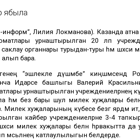
р ябыла
ар-информ”, Лилия Локманова). Казанда атна
втоматлары урнаштырылган 20 ләп учрежд
к саклау органнары турыдан-туры һәм шәхси 
ш алып бара.
генең “эшлекле дүшәмбе” киңәшмәсендә Р
енча Идарәсе башлыгы Валерий Красильни
оматлары урнаштырылган учреждениеләрнең к
ла һәм без бары шул милек хуҗалары белән
 Милек хуҗаларының күбесе безгә ярдәм итә,
ылган кайбер учреждениеләрне 3-4 тапкы
әхси милек хуҗалары белән һәрвакытта да 
ип мәсьәләнең катлаулылыгын белдерде.