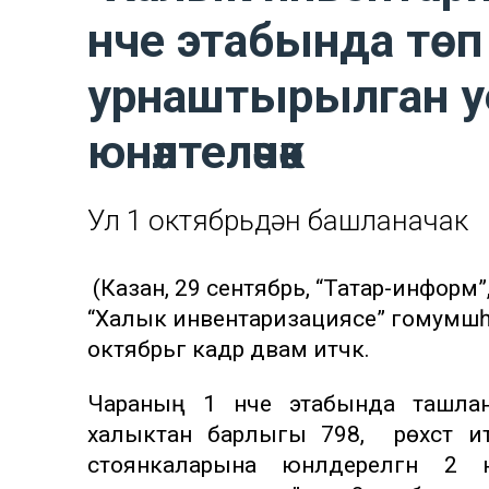
нче этабында төп
урнаштырылган у
юнәлтеләчәк
Ул 1 октябрьдән башланачак
(Казан, 29 сентябрь, “Татар-информ”,
“Халык инвентаризациясе” гомумшәһә
октябрьгә кадәр дәвам итәчәк.
Чараның 1 нче этабында ташла
халыктан барлыгы 798, ә рөхсәт и
стоянкаларына юнәлдерелгән 2 