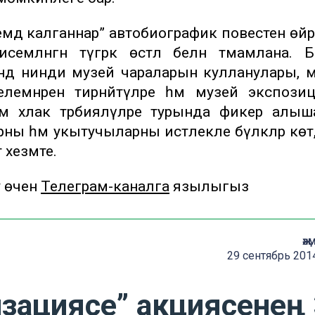
мдә калганнар” автобиографик повестен өйрән
мләнгән түгәрәк өстәл белән тәмамлана. Б
әндә нинди музей чараларын кулланулары, 
емнәрен тирәнәйтүләре һәм музей экспози
әм әхлак тәрбияләүләре турында фикер алыш
 һәм укытучыларны истәлекле бүләкләр көтә
 хезмәте.
у өчен
Телеграм-каналга
язылыгыз
җә
29 сентябрь 201
зациясе” акциясенең