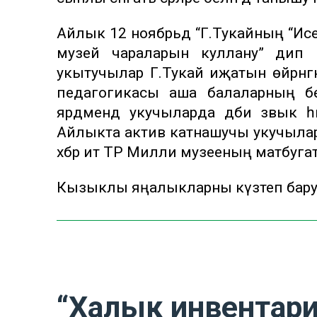
Айлык 12 ноябрьдә “Г.Тукайның “Исе
музей чараларын куллану” дип исе
укытучылар Г.Тукай иҗатын өйрәнг
педагогикасы аша балаларның бел
ярдәмендә укучыларда әдәби зәвык һ
Айлыкта актив катнашучы укучыларны
хәбәр итә ТР Милли музееның матбугат
Кызыклы яңалыкларны күзәтеп бар
“Халык инвентари