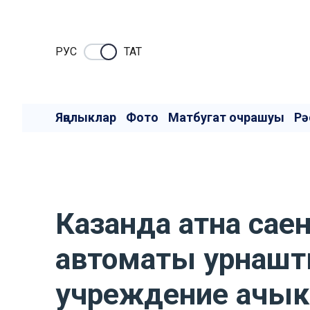
РУC
ТАТ
Яңалыклар
Фото
Матбугат очрашуы
Рә
Казанда атна саен
автоматы урнашты
учреждение ачык