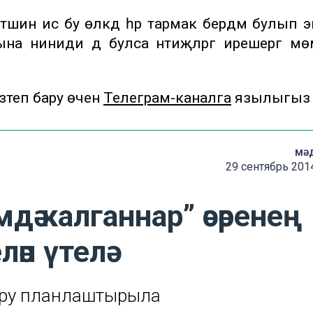
шин исә бу өлкәдә һәр тармак бердәм булып эш
ына ниниди дә булса нәтиҗәләргә ирешергә м
теп бару өчен
Телеграм-каналга
язылыгыз
мә
29 сентябрь 201
дә калганнар” әсәренең
әп үтелә
дыру планлаштырыла