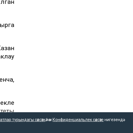
ылган
тырга
Казан
аклау
енча,
лекле
итеты
атлар турындагы сәясәткә
һәм
Конфиденциальлек сәясәте
нигезендә