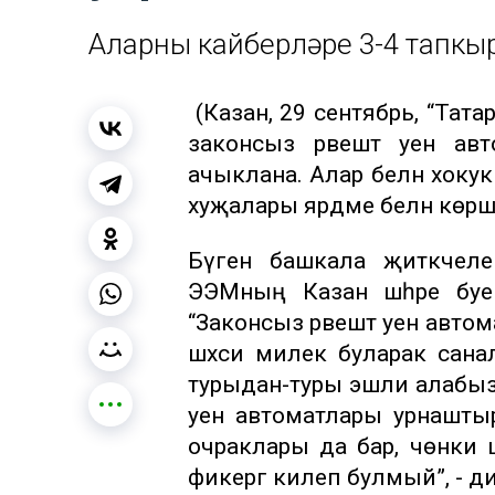
Аларның кайберләре 3-4 тапкы
(Казан, 29 сентябрь, “Тат
законсыз рәвештә уен а
ачыклана. Алар белән хоку
хуҗалары ярдәме белән көрә
Бүген башкала җитәкчеле
ЭЭМның Казан шәһәре бу
“Законсыз рәвештә уен авт
шәхси милек буларак сана
турыдан-туры эшли алабыз.
уен автоматлары урнаштыр
очраклары да бар, чөнки ш
фикергә килеп булмый”, - д