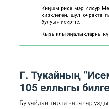
Киңәшмә рәисе мэр Илсур Мет
кирәклеген, шул очракта г
булуын искәртте.
Кызыклы яңалыкларны күзә
Г. Тукайның “Исем
105 еллыгы билгел
Бу уңайдан төрле чаралар уз