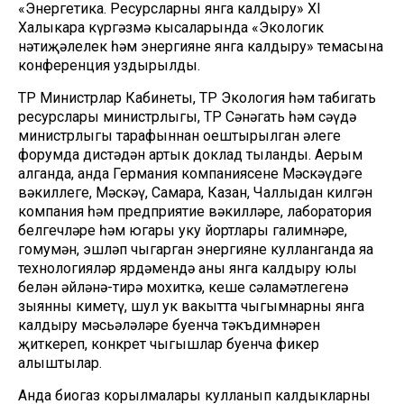
«Энергетика. Ресурсларны янга калдыру» XI
Халыкара күргәзмә кысаларында «Экологик
нәтиҗәлелек һәм энергияне янга калдыру» темасына
конференция уздырылды.
ТР Министрлар Кабинеты, ТР Экология һәм табигать
ресурслары министрлыгы, ТР Сәнәгать һәм сәүдә
министрлыгы тарафыннан оештырылган әлеге
форумда дистәдән артык доклад тыңланды. Аерым
алганда, анда Германия компаниясенең Мәскәүдәге
вәкиллеге, Мәскәү, Самара, Казан, Чаллыдан килгән
компания һәм предприятие вәкилләре, лаборатория
белгечләре һәм югары уку йортлары галимнәре,
гомумән, эшләп чыгарган энергияне кулланганда яңа
технологияләр ярдәмендә аны янга калдыру юлы
белән әйләнә-тирә мохиткә, кеше сәламәтлегенә
зыянны киметү, шул ук вакытта чыгымнарны янга
калдыру мәсьәләләре буенча тәкъдимнәрен
җиткереп, конкрет чыгышлар буенча фикер
алыштылар.
Анда биогаз корылмалары кулланып калдыкларны