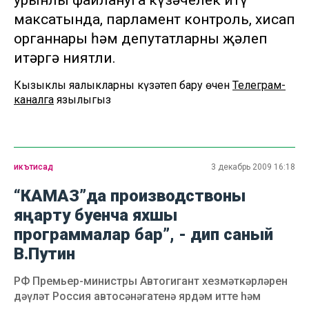
урынлы файлануга күзәчелек итү
максатында, парламент контроль, хисап
органнары һәм депутатларны җәлеп
итәргә ниятли.
Кызыклы яңалыкларны күзәтеп бару өчен
Телеграм-
каналга
язылыгыз
икътисад
3 декабрь 2009 16:18
“КАМАЗ”да производствоны
яңарту буенча яхшы
программалар бар”, - дип саный
В.Путин
РФ Премьер-министры Автогигант хезмәткәрләрен
дәүләт Россия автосәнәгатенә ярдәм итте һәм