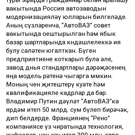
туры эфирда гражданнар белән аралашу
вакытында Россия автозаводын
модернизацияләү юлларын билгеләде.
Аның сүзләренчә, “АвтоВАЗ” совет
вакытында оештырылган һәм ябык
базар шартларында көндәшлелеккә ия
булу сәләтен югалткан. Бүген
предприятиене коткарып була әле,
завод дөнья стандартлары дәрәҗәсенең
яңа модель рәтенә чыгарга мөмкин.
Моның өчен җитештерү куәте һәм
квалификацияле кадрлар да бар.
Владимир Путин дәүләт “АвтоВАЗ”ка
ярдәм итеп 50 млрд. сум бүлеп бирәчәк,
дип белдерде. Франциянең “Рено”
компаниясе үз чиратында технология,