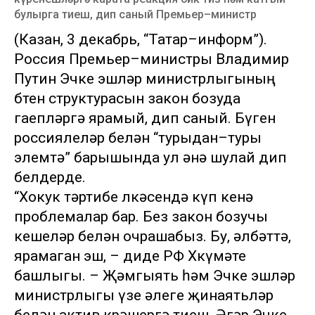
булырга тиеш, дип саный Премьер–министр
(Казан, 3 декабрь, “Татар–информ”).
Россия Премьер–министры Владимир
Путин Эчке эшләр министрлыгының
бөтен структурасын закон бозуда
гаепләргә ярамый, дип саный. Бүген
россиялеләр белән “турыдан–туры
элемтә” барышында ул әнә шулай дип
белдерде.
“Хокук тәртибе өлкәсендә күп кенә
проблемалар бар. Без закон бозучы
кешеләр белән очрашабыз. Бу, әлбәттә,
ярамаган эш, – диде РФ Хөкүмәте
башлыгы. – Җәмгыять һәм Эчке эшләр
министрлыгы үзе әлеге җинаятьләр