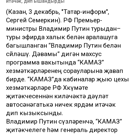
итәчәк, дип ышандырды
(Казан, 3 декабрь, "Татар-информ",
Сергей Семеркин). РФ Премьер-
министры Владимир Путин турыдан–
туры эфирда халык белән аралашуга
багышланган “Владимир Путин белән
сөйләшү. Дәвамы” дигән махсус
программа вакытында “КАМАЗ”
хезмәткәрләренең сорауларына җавап
бирде. “КАМАЗ”да кабиналар җыю цехы
хезмәткәрләре РФ Хөкүмәте
җитәкчесеннән киләчәктә дәүләт
автосәнәгатькә ничек ярдәм итәчәк
дип кызыксынды.
Владимир Путин сүзләренчә, “КАМАЗ”
җитәкчелеге һәм генераль директор