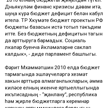
“2010 елның бюджеты җиңелдән түгел.
Дөньякүләм финанс кризисы дәвам итә,
шуңа күрә бюджет дефицит белән кабул
ителә. ТР Хөкүмәте бюджет проектын РФ
бюджеты базасын истә тотып тәкъдим
итте. Без бюджетның дефицитын тагын
да арттыруга бармадык. Социаль
өлкәләр буенча йөкләмәләрне саклап
калдык», - диде парламент башлыгы.
Фәрит Мөхәммәтшин 2010 елда бюджет
тармагында эшләүчеләргә хезмәт
хакын арттыра алмаганлыкларын, әмма
киләсе елның икенче яртыеллыгында
икътисадның - “җанлану”, республика
һәм җирле бюджетларга керемнәр