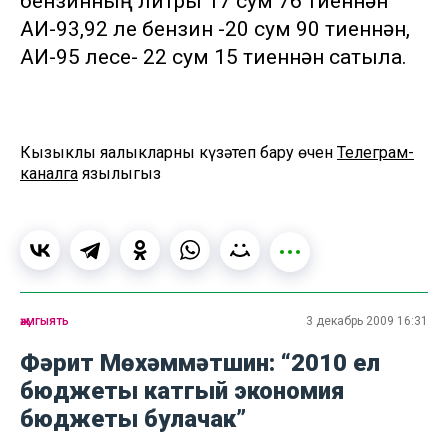
бензинның литры 17 сум 76 тиеннән
АИ-93,92 ле бензин -20 сум 90 тиеннән,
АИ-95 лесе- 22 сум 15 тиеннән сатыла.
Кызыклы яңалыкларны күзәтеп бару өчен
Телеграм-
каналга
язылыгыз
җәмгыять
3 декабрь 2009 16:31
Фәрит Мөхәммәтшин: “2010 ел
бюджеты катгый экономия
бюджеты булачак”