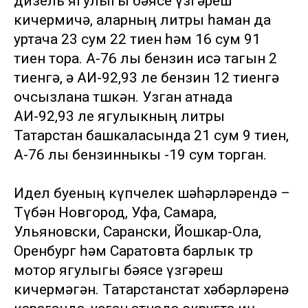
дизель ягулыгы бәясе үзгәреш
кичермичә, аларның литры һаман да
уртача 23 сум 22 тиен һәм 16 сум 91
тиен тора. А-76 лы бензин исә тагын 2
тиенгә, ә АИ-92,93 ле бензин 12 тиенгә
очсызлана төшкән. Узган атнада
АИ-92,93 ле ягулыкның литры
Татарстан башкаласында 21 сум 9 тиен,
А-76 лы бензинныкы -19 сум торган.
Идел буеның күпчелек шәһәрләрендә –
Түбән Новгород, Уфа, Самара,
Ульяновски, Сарански, Йошкар-Ола,
Оренбург һәм Саратовта барлык төр
мотор ягулыгы бәясе үзгәреш
кичермәгән. Татарстанстат хәбәрләренә