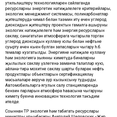
утильләштерү технологияләрен сайлаганда
ресурсларның энергетик нәтиҗәлелеге критерийлары,
экологик менеджмент системасы, поликарбонатлар
җитештерүдә чимал белән тәэмин итү өчен углерод
диоксидын җитештерү проектын гамәлгә ашыруның
экологик нәтиҗәлелеге һәм энергия ресурсларын
саклау, сәнәгатьтән атмосферага чыгарыла торган
углерод диоксидын куллану юлы белән нефтьнең
суырту өчен кыен булган запасларын чыгару һ.б.
темалар кузгатылды. Энергияне нәтиҗәле куллану
һәм экологиягә зыянны киметүдә биналарның
җылылык саклау үзлегенә заманча таләпләр кую,
әйләнә-тирә мохитне саклау шарты буларак нефть
продуктлары объектларын сертификацияләү
мәсьәләләре аеруча зур кызыксыну тудырды.
Автомобильләргә ягулык салу станцияләрендә
бензин парларын атмосфера һавасына чыгаруны
киметү буенча инновацион технология тәкъдим
ителде.
Соңыннан ТР экология һәм табигать ресурслары
министры урынбасары Анатолий Щеповских «Җир