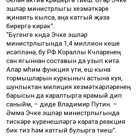
белән актив көрәшергә тиеш. Әгәр Эчке
эшләр министрлыгы хезмәткәре
җинаять кылса, аңа катгый җәза
бирергә кирәк”.
“Бүгенге көндә Эчке эшләр
министрлыгында 1,4 миллион кеше
исәпләнә, бу РФ Кораллы Көчләренең
сан ягыннан составын да узып китә.
Алар мөһим функция үти, еш кына
тормышларын куркыныч астына куя,
шунлыктан милиция хезмәткәрләренең
барысын да каралтырга ярамый дип
саныйм, – диде Владимир Путин. –
Әмма Эчке эшләр министрлыгында
тискәре күренешләргә карата реакция
бик тиз һәм катгый булырга тиеш”.