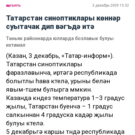
җәмгыять
3 декабрь 2009 15:32
Татарстан синоптиклары көннәр
суытачак дип вәгъдә итә
Төньяк районнарда юлларда бозлавык булуы
ихтимал
(Казан, 3 декабрь, «Татар-информ»).
Татарстан синоптиклары
фаразлавынча, иртәгә республикада
болытлы һава көтелә, урыны белән
явым-төшем булырга мөмкин.
Казанда көндез температура 1–3 градус
җылы, Татарстан буенча – 1 градус
салкыннан 4 градуска кадәр җылы
булуы көтелә.
5 декабрьгә каршы төндә республикада