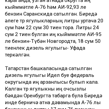
караганда, узган атнада округта иң
кыйммәтле А-76 һәм АИ-92,93 ле
бензин Саранскида сатылган. Биредә
әлеге төр ягулыкларның литры уртача 20
сум һәм 22 сум 30 тиен тора. Литры 24
сум 2 тиен булган иң кыйммәтле АИ-95
ле бензин-Түбән Новгородта, 18 сум 50
тиенлек дизель ягулыгы- Уфада
теркәлгән.
Татарстан башкаласында сатылган
дизель ягулыгы Идел буе федераль
округында иң арзанлысы булып кала.
Калган төр ягулыкны иң очсызлы
бәядән Оренбургта табарга була Биредә
инде берничә атна дәвамында А-76 лы