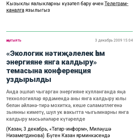
Кызыклы яңалыкларны күзәтеп бару өчен
Телеграм-
каналга
язылыгыз
җәмгыять
3 декабрь 2009 15:04
«Экологик нәтиҗәлелек һәм
энергияне янга калдыру»
темасына конференция
уздырылды
Анда эшләп чыгарган энергияне кулланганда яңа
технологияләр ярдәмендә аны янга калдыру юлы
белән әйләнә-тирә мохиткә, кеше сәламәтлегенә
зыянны киметү, шул ук вакытта чыгымнарны янга
калдыру мәсьәләләре күтәрелде
(Казан, 3 декабрь, «Татар-информ», Миләүшә
Низаметдинова). Бүген Казан ярминкәсендә