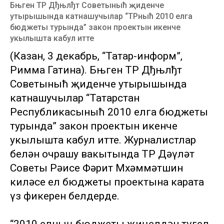
Бњген ТР Дђњлђт Советыныћ җиденче
утырышында катнашучылар “ТРныћ 2010 елга
бюджеты турында” закон проектын икенче
укылышта кабул итте
(Казан, 3 декабрь, “Татар-информ”,
Римма Гатина). Бњген ТР Дђњлђт
Советыныћ җиденче утырышында
катнашучылар “Татарстан
Республикасыныћ 2010 елга бюджеты
турында” закон проектын икенче
укылышта кабул итте. Журналистлар
белән очрашу вакытында ТР Дәүләт
Советы Рәисе Фәрит Мөхәммәтшин
киләсе ел бюджеты проектына карата
үз фикерен белдерде.