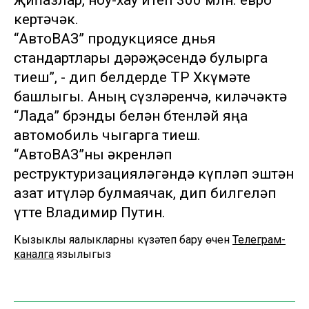
җиһазлар, ноу-хау итеп 300 млн. евро
кертәчәк.
“АвтоВАЗ” продукциясе дөнья
стандартлары дәрәҗәсендә булырга
тиеш”, - дип белдерде ТР Хөкүмәте
башлыгы. Аның сүзләренчә, киләчәктә
“Лада” брэнды белән бөтенләй яңа
автомобиль чыгарга тиеш.
“АвтоВАЗ”ны әкренләп
реструктуризацияләгәндә күпләп эштән
азат итүләр булмаячак, дип билгеләп
үтте Владимир Путин.
Кызыклы яңалыкларны күзәтеп бару өчен
Телеграм-
каналга
язылыгыз