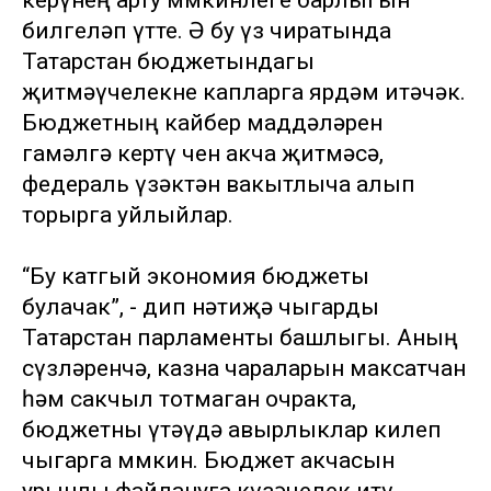
керүнең арту мөмкинлеге барлыгын
билгеләп үтте. Ә бу үз чиратында
Татарстан бюджетындагы
җитмәүчелекне капларга ярдәм итәчәк.
Бюджетның кайбер маддәләрен
гамәлгә кертү өчен акча җитмәсә,
федераль үзәктән вакытлыча алып
торырга уйлыйлар.
“Бу катгый экономия бюджеты
булачак”, - дип нәтиҗә чыгарды
Татарстан парламенты башлыгы. Аның
сүзләренчә, казна чараларын максатчан
һәм сакчыл тотмаган очракта,
бюджетны үтәүдә авырлыклар килеп
чыгарга мөмкин. Бюджет акчасын