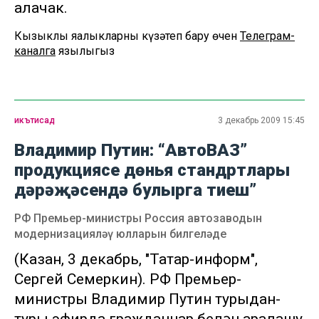
алачак.
Кызыклы яңалыкларны күзәтеп бару өчен
Телеграм-
каналга
язылыгыз
икътисад
3 декабрь 2009 15:45
Владимир Путин: “АвтоВАЗ”
продукциясе дөнья стандртлары
дәрәҗәсендә булырга тиеш”
РФ Премьер-министры Россия автозаводын
модернизацияләү юлларын билгеләде
(Казан, 3 декабрь, "Татар-информ",
Сергей Семеркин). РФ Премьер-
министры Владимир Путин турыдан-