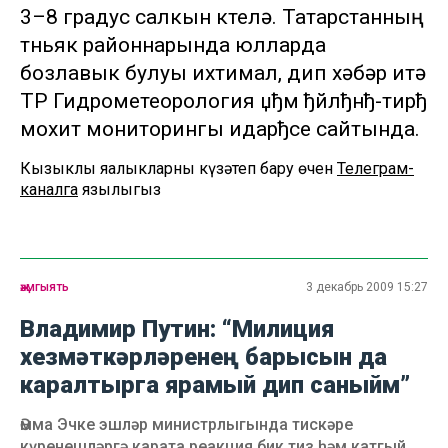
3–8 градус салкын көтелә. Татарстанның
төньяк районнарында юлларда
бозлавык булуы ихтимал, дип хәбәр итә
ТР Гидрометеорология џђм ђйлђнђ-тирђ
мохит мониторингы идарђсе сайтында.
Кызыклы яңалыкларны күзәтеп бару өчен
Телеграм-
каналга
язылыгыз
җәмгыять
3 декабрь 2009 15:27
Владимир Путин: “Милиция
хезмәткәрләренең барысын да
каралтырга ярамый дип саныйм”
Әмма Эчке эшләр министрлыгында тискәре
күренешләргә карата реакция бик тиз һәм катгый