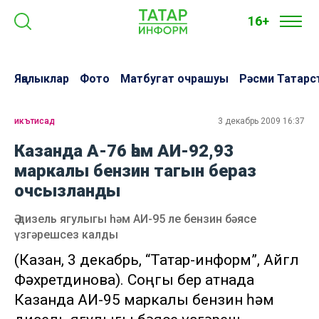
16+
Яңалыклар
Фото
Матбугат очрашуы
Рәсми Татарс
икътисад
3 декабрь 2009 16:37
Казанда А-76 һәм АИ-92,93
маркалы бензин тагын бераз
очсызланды
Ә дизель ягулыгы һәм АИ-95 ле бензин бәясе
үзгәрешсез калды
(Казан, 3 декабрь, “Татар-информ”, Айгөл
Фәхретдинова). Соңгы бер атнада
Казанда АИ-95 маркалы бензин һәм