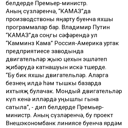
белдерде Премьер-министр.
Аның сүзләренчә, “КАМАЗ”да
производствоны яңарту буенча яхшы
программалар бар. Владимир Путин
“КАМАЗ”да соңгы сәфәрендә ул
“Камминз Кама” Россия-Америка уртак
предприятиесе заводында
двигательләр җыю цехын эшләтеп
җибәрүдә катнашуын искә төшерде.
“Бу бик яхшы двигательләр. Аларга
безнең илдә һәм тышкы базарда
ихтыяҗ булачак. Мондый двигательләр
күп кенә илләрдә уңышлы гына
сатыла”, - дип белдерде Премьер-
министр. Аның сүзләренчә, бу проект
Внешэкономбанк линиясе буенча ярдәм