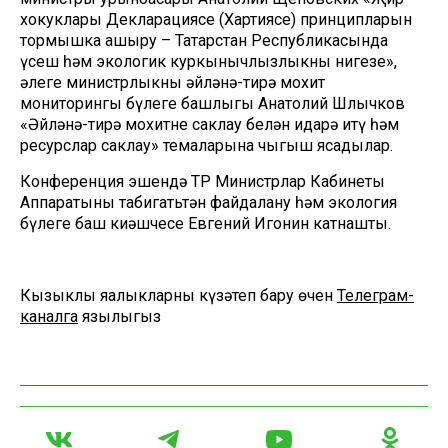
хокуклары Декларациясе (Хартиясе) принципларын
тормышка ашыру – Татарстан Республикасында
үсеш һәм экологик куркынычлызлыкның нигезе»,
әлеге министрлыкның әйләнә-тирә мохит
мониторингы бүлеге башлыгы Анатолий Шлычков
«Әйләнә-тирә мохитне саклау белән идарә итү һәм
ресурслар саклау» темаларына чыгыш ясадылар.
Конференция эшендә ТР Министрлар Кабинеты
Аппаратының табигатьтән файдалану һәм экология
бүлеге баш киңәшчесе Евгений Игонин катнашты.
Кызыклы яңалыкларны күзәтеп бару өчен
Телеграм-
каналга
язылыгыз