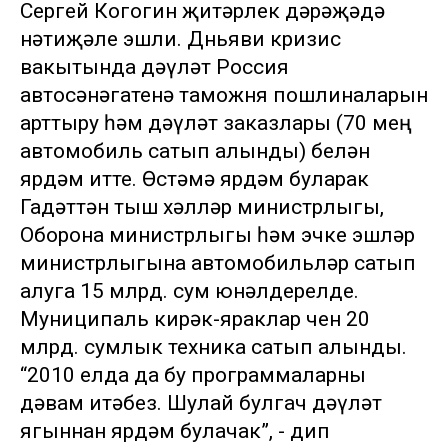
Сергей Когогин җитәрлек дәрәҗәдә
нәтиҗәле эшли. Дөньяви кризис
вакытында дәүләт Россия
автосәнәгатенә таможня пошлиналарын
арттыру һәм дәүләт заказлары (70 мең
автомобиль сатып алынды) белән
ярдәм итте. Өстәмә ярдәм буларак
Гадәттән тыш хәлләр министрлыгы,
Оборона министрлыгы һәм эчке эшләр
министрлыгына автомобильләр сатып
алуга 15 млрд. сум юнәлдерелде.
Муниципаль кирәк-яраклар өчен 20
млрд. сумлык техника сатып алынды.
“2010 елда да бу программаларны
дәвам итәбез. Шулай булгач дәүләт
ягыннан ярдәм булачак”, - дип