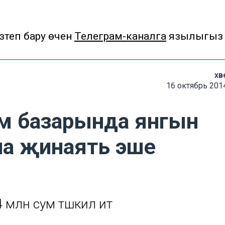
теп бару өчен
Телеграм-каналга
язылыгыз
хәв
16 октябрь 201
м базарында янгын
ча җинаять эше
млн сум тәшкил итә