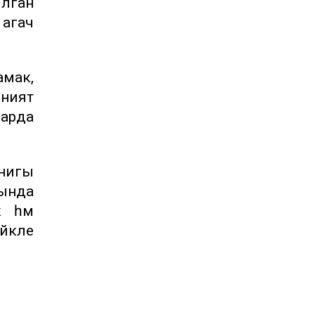
ылган
 агач
мак,
әният
ларда
нигы
нында
к һәм
йкәле