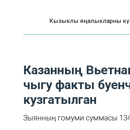
Кызыклы яңалыкларны күзә
Казанның Вьетна
чыгу факты буен
кузгатылган
Зыянның гомуми суммасы 134 