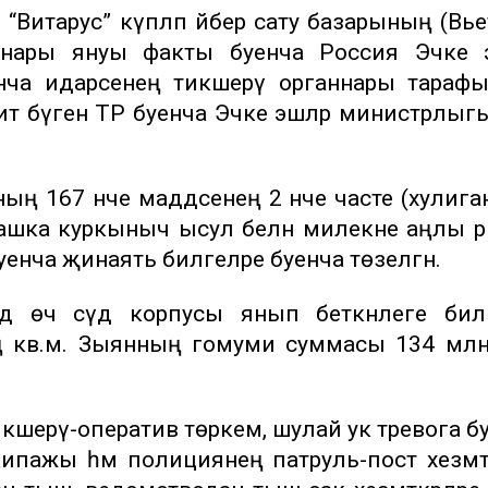
. “Витарус” күпләп әйбер сату базарының (Вь
оннары януы факты буенча Россия Эчке э
нча идарәсенең тикшерү органнары тараф
 итә бүген ТР буенча Эчке эшләр министрлы
ң 167 нче маддәсенең 2 нче часте (хулиг
башка куркыныч ысул белән милекне аңлы рә
енча җинаять билгеләре буенча төзелгән.
дә өч сәүдә корпусы янып беткәнлеге бил
ң кв.м. Зыянның гомуми суммасы 134 млн
кшерү-оператив төркем, шулай ук тревога б
экипажы һәм полициянең патруль-пост хезмә