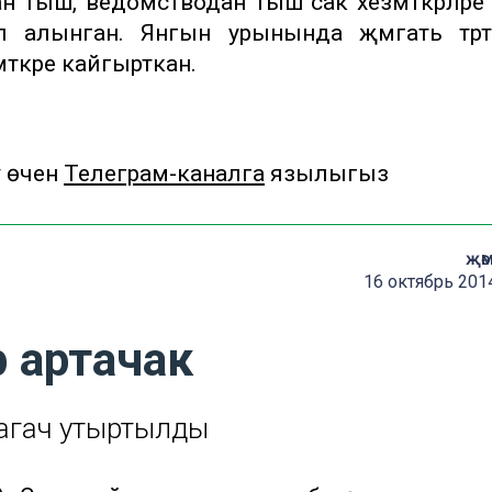
 тыш, ведомстводан тыш сак хезмәткәрләре
 алынган. Янгын урынында җәмәгать тәр
әткәре кайгырткан.
у өчен
Телеграм-каналга
язылыгыз
җә
16 октябрь 201
 артачак
 агач утыртылды