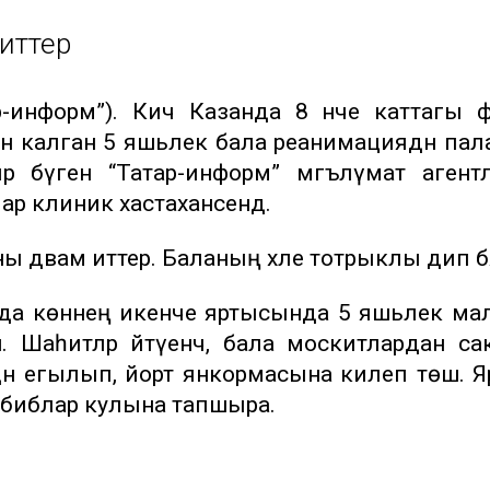
иттерә
ар-информ”). Кичә Казанда 8 нче каттагы 
исән калган 5 яшьлек бала реанимациядән пал
еләр бүген “Татар-информ” мәгълүмат аген
ар клиник хастаханәсендә.
дәвам иттерә. Баланың хәле тотрыклы дип бәя
анда көннең икенче яртысында 5 яшьлек ма
. Шаһитләр әйтүенчә, бала москитлардан с
зәдән егылып, йорт янкормасына килеп төшә. Яр
абиблар кулына тапшыра.