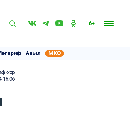
16+
Мәгариф
Авыл
МХО
еф-хәтәр
4 16:06
н