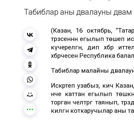
Табиблар аны дәвалауны дәвам 
(Казан, 16 октябрь, “Тат
тәрәзәсеннән егылып төшеп 
күчерелгән, дип хәбәр итт
хәбәрчесенә Республика балал
Табиблар малайны дәвалауны 
Искәртеп узабыз, кичә Каз
нче каттан егылып төшкән
торган челтәргә таянып, тәрә
килгән коткаручылар аны т