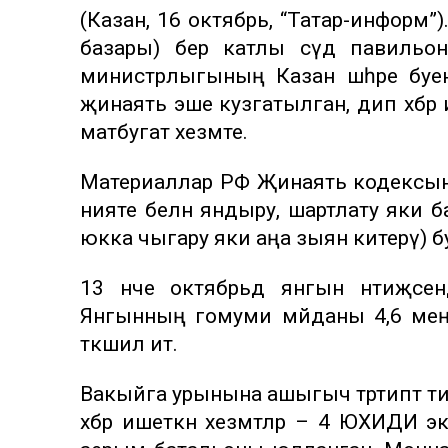
(Казан, 16 октябрь, “Татар-информ”)
базары) бер катлы сәүдә павиль
министрлыгының Казан шәһәре буе
җинаять эше кузгатылган, дип хәбәр
матбугат хезмәте.
Материаллар РФ Җинаять кодексыны
нияте белән яндыру, шартлату яки 
юкка чыгару яки аңа зыян китерү) бу
13 нче октябрьдә янгын нәтиҗәсен
Янгынның гомуми мәйданы 4,6 ме
тәкшил итә.
Вакыйга урынына ашыгыч тәртиптә ти
хәбәр ишеткән хезмәтләр – 4 ЮХИДИ 