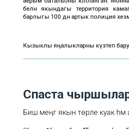
аерым батальоны юлланган. Моннан
белән якындагы территория камап
барлыгы 100 дән артык полиция хезм
Кызыклы яңалыкларны күзәтеп бар
Спаста чыршылар
Биш меңгә якын төрле куак һәм