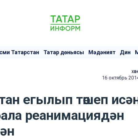
сми Татарстан
Татар дөньясы
Мәдәният
Дин
хәв
16 октябрь 201
ттан егылып төшеп исә
бала реанимациядән
гән