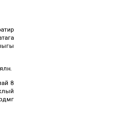
фатир
атага
тлыгы
ләнә.
лай 8
аклый
дәмгә