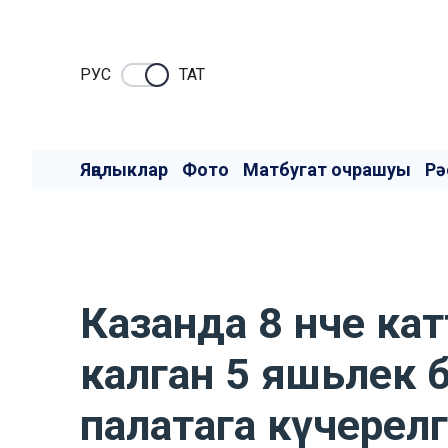
РУC
ТАТ
Яңалыклар
Фото
Матбугат очрашуы
Рә
Казанда 8 нче ка
калган 5 яшьлек 
палатага күчерел