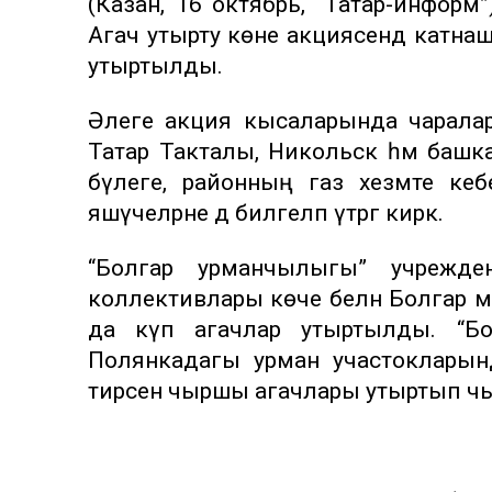
(Казан, 16 октябрь, “Татар-инфор
Агач утырту көне акциясендә катнаш
утыртылды.
Әлеге акция кысаларында чарала
Татар Такталы, Никольск һәм башка 
бүлеге, районның газ хезмәте ке
яшәүчеләрне дә билгеләп үтәргә кирәк.
“Болгар урманчылыгы” учрежден
коллективлары көче белән Болгар
да күп агачлар утыртылды. “Болг
Полянкадагы урман участокларынд
тирәсенә чыршы агачлары утыртып ч