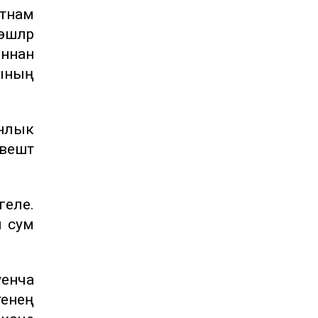
етнам
шләр
ыннан
гының
анлык
вештә
геле.
 сум
уенча
тенең