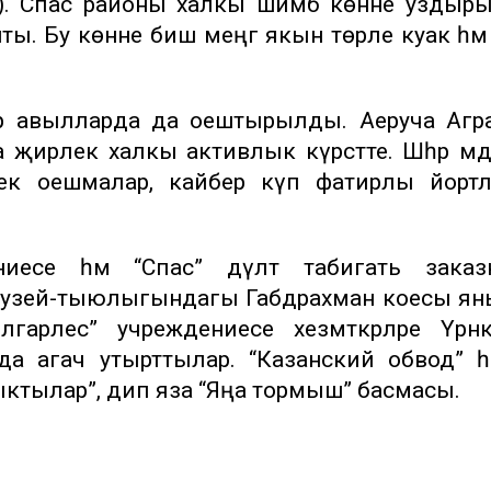
м”). Спас районы халкы шимбә көнне уздыр
ты. Бу көнне биш меңгә якын төрле куак һәм
р авылларда да оештырылды. Аеруча Агра
җирлек халкы активлык күрсәтте. Шәһәр мәд
бек оешмалар, кайбер күп фатирлы йорт
иесе һәм “Спас” дәүләт табигать заказ
 музей-тыюлыгындагы Габдрахман коесы я
арлес” учреждениесе хезмәткәрләре Үрнә
а агач утырттылар. “Казанский обвод” һә
ыктылар”, дип яза “Яңа тормыш” басмасы.