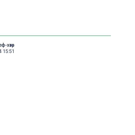
еф-хәтәр
4 15:51