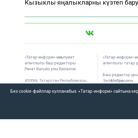
Кызыклы яңалыкларны күзәтеп бар
«Татар-информ» мәгълүмат
«Татар-информ» м
агентлыгы баш редакторы
агентлыгы татар 
Ринат Вагыйз улы Билалов
Баш редактор ур
420066, Татарстан Республикасы,
Зилә Мөбәрәкшина
Казан, Декабристлар ур., 2нче йорт.
Без cookie-файллар кулланабыз. «Татар-информ» сайтына кергән
«ТАТМЕДИА» акционерлык
җәмгыяте
Татар-информ (Татар) Россиянең элемтә, мәгълүмати техноло
мәгълүмат чарасын теркәү турында ЭЛ № ФС 77-90202 таныклы
хезмәт тарафыннан бирелгән.