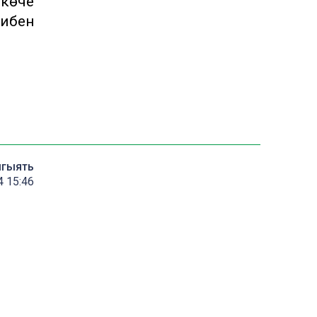
 көче
тибен
мгыять
4 15:46