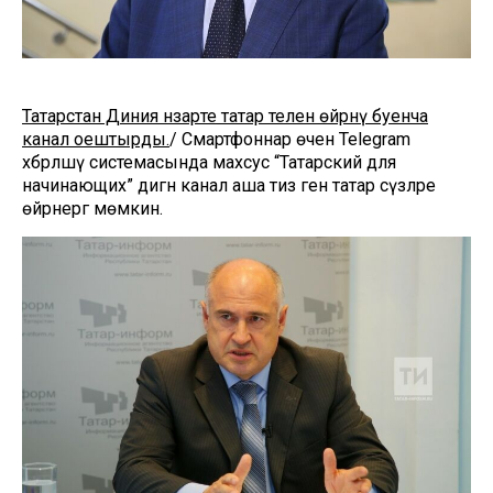
Татарстан Диния нәзарәте татар телен өйрәнү буенча
канал оештырды.
/ Смартфоннар өчен Telеgram
хәбәрләшү системасында махсус “Татарский для
начинающих” дигән канал аша тиз генә татар сүзләре
өйрәнергә мөмкин.