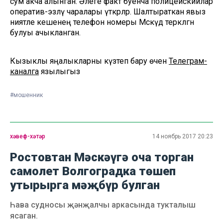
сум акча алынган. Әлеге факт буенча полицейскийлар
оператив-эзләү чаралары үткәрәләр. Шалтыраткан явыз
ниятле кешенең телефон номеры Мәскәүдә теркәлгән
булуы ачыкланган.
Кызыклы яңалыкларны күзәтеп бару өчен
Телеграм-
каналга
язылыгыз
#мошенник
хәвеф-хәтәр
14 ноябрь 2017 20:23
Ростовтан Мәскәүгә оча торган
самолет Волгоградка төшеп
утырырга мәҗбүр булган
Һава судносы җәнҗалчы аркасында тукталыш
ясаган.