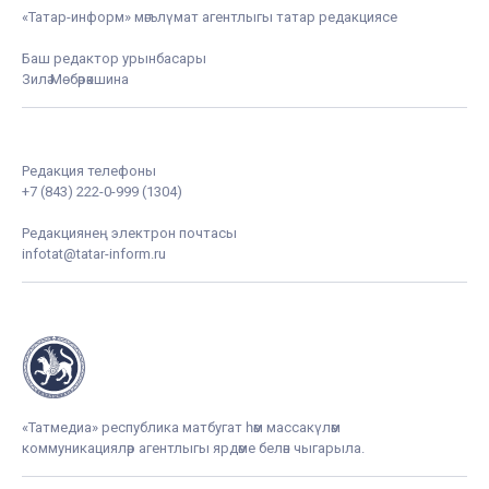
«Татар-информ» мәгълүмат агентлыгы татар редакциясе
Баш редактор урынбасары
Зилә Мөбәрәкшина
Редакция телефоны
+7 (843) 222-0-999 (1304)
Редакциянең электрон почтасы
infotat@tatar-inform.ru
«Татмедиа» республика матбугат һәм массакүләм
коммуникацияләр агентлыгы ярдәме белән чыгарыла.