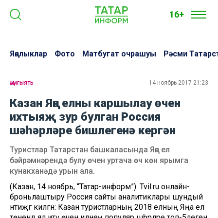
16+
Яңалыклар
Фото
Матбугат очрашуы
Рәсми Татарс
җәмгыять
14 ноябрь 2017 21:23
Казан Яңа елны каршылау өчен
ихтыяҗ зур булган Россия
шәһәрләре бишлегенә кергән
Туристлар Татарстан башкаласында Яңа ел
бәйрәмнәрендә булу өчен уртача өч көн ярымга
кунакханәдә урын ала.
(Казан, 14 ноябрь, “Татар-информ”). Tvil.ru онлайн-
броньлаштыру Россия сайты аналитиклары шундый
нәтиҗәгә килгән: Казан туристларның 2018 елның Яңа ел
төнендә ял итү өчен илнең популяр шәһәрләре топ-5легенә