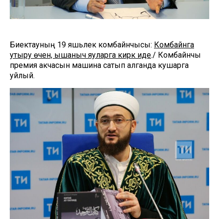
Биектауның 19 яшьлек комбайнчысы:
Комбайнга
утыру өчен, ышаныч яуларга кирәк иде
./ Комбайнчы
премия акчасын машина сатып алганда кушарга
уйлый.