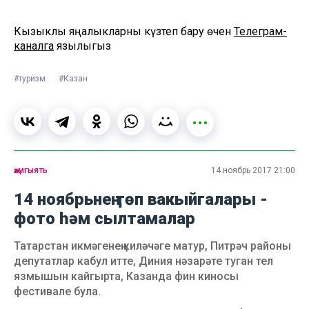
Кызыклы яңалыкларны күзәтеп бару өчен
Телеграм-
каналга
язылыгыз
#туризм
#Казан
җәмгыять
14 ноябрь 2017 21:00
14 ноябрьнең төп вакыйгалары -
фото һәм сылтамалар
Татарстан икмәгенең киләчәге матур, Питрәч районы
депутатлар кабул итте, Диния нәзарәте туган тел
язмышын кайгырта, Казанда фин киносы
фестивале була.