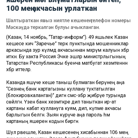
100 мең акчасын урлаткан
Шалтыраткан явыз ниятле кешенең телефон номеры
Мәскәүдә теркәлгән булуы ачыкланган.
(Казан, 14 ноябрь, “Татар-информ”). 49 яшьлек Казан
кешесе кичә “Заречье” терәк пунктында мошенниклар
аркасында зур күләмдә акчасыннан мәхрүм калуын хәбәр
иткән. Бу хакта Россия Эчке эшләр министрлыгының
Татарстан Республикасы буенча матбугат хезмәтеннән
хәбәр иттеләр.
Казанда яшәүче кеше таныш булмаган берәүнең аңа
“Сезнең банк картагызны куллану туктатылган
(блокировкаланган)” дигән смс-хәбәр җибәрүе турында
сөйләгән. Үзен банк хезмәткәре дип таныткан ир-ат
картаны кабат куллануга куям, дип, күпме акчасы
барлыгын белгән. Зыян күрүче аңа пароль һәм
картаның яшерен кодын биргән.
Шул рәвешле, Казан кешесенең хисабыннан 106 мең