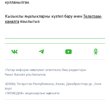
кулланылган.
Кызыклы яңалыкларны күзәтеп бару өчен
Телеграм-
каналга
язылыгыз
«Татар-информ» мәгълүмат агентлыгы баш редакторы
Ринат Вагыйз улы Билалов
420066, Татарстан Республикасы, Казан, Декабристлар ур., 2нче
йорт.
«ТАТМЕДИА» акционерлык җәмгыяте