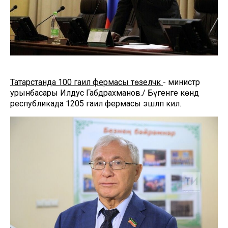
Татарстанда 100 гаилә фермасы төзеләчәк
- министр
урынбасары Илдус Габдрахманов./ Бүгенге көндә
республикада 1205 гаилә фермасы эшләп килә.