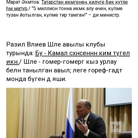
Марат Әхмәтов:
Татарстан икмәгенең киләчәге бик куәтле
һәм матур
./ "5 миллион тонна икмәк алу өчен, күпме
тузан йотылган, күпме тир тамган!" – ди министр.
Разил Вәлиев Шәле авылы клубы
турында:
Бу - Камал сәхнәсеннән ким түгел
икән.
/ Шәле - гомер-гомергә кыз урлау
белән танылган авыл; әлеге гореф-гадәт
монда бүген дә яши.