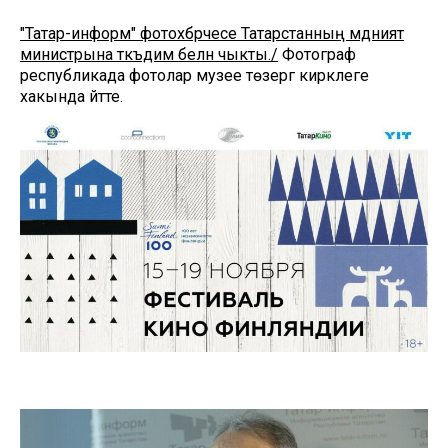
"Татар-информ" фотохәбәрчесе Татарстанның мәдәният
министрына тәкъдим белән чыкты./
Фотограф
республикада фотолар музее төзергә кирәклеге
хакында әйтте.