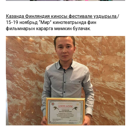
Казанда Финляндия киносы фестивале уздырыла.
/
15-19 ноябрьдә “Мир” кинотеатрында фин
фильмнарын карарга мөмкин булачак.