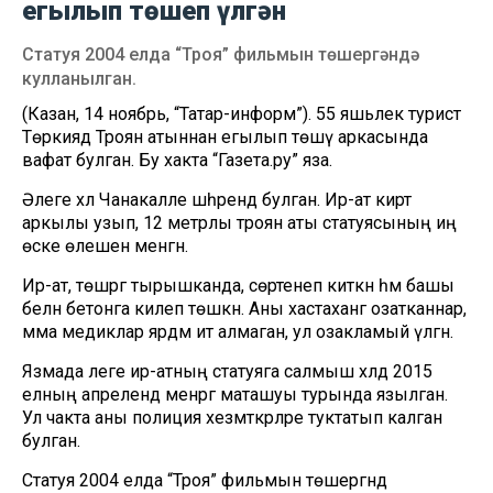
егылып төшеп үлгән
Статуя 2004 елда “Троя” фильмын төшергәндә
кулланылган.
(Казан, 14 ноябрь, “Татар-информ”). 55 яшьлек турист
Төркиядә Троян атыннан егылып төшү аркасында
вафат булган. Бу хакта “Газета.ру” яза.
Әлеге хәл Чанакалле шәһәрендә булган. Ир-ат киртә
аркылы узып, 12 метрлы троян аты статуясының иң
өске өлешенә менгән.
Ир-ат, төшәргә тырышканда, сөртенеп киткән һәм башы
белән бетонга килеп төшкән. Аны хастаханәгә озатканнар,
әмма медиклар ярдәм итә алмаган, ул озакламый үлгән.
Язмада әлеге ир-атның статуяга салмыш хәлдә 2015
елның апрелендә менәргә маташуы турында язылган.
Ул чакта аны полиция хезмәткәрләре туктатып калган
булган.
Статуя 2004 елда “Троя” фильмын төшергәндә