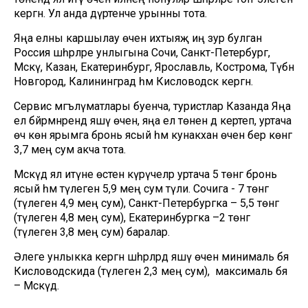
кергән. Ул анда дүртенче урынны тота.
Яңа елны каршылау өчен ихтыяҗ иң зур булган
Россия шәһәрләре унлыгына Сочи, Санкт-Петербург,
Мәскәү, Казан, Екатеринбург, Ярославль, Кострома, Түбән
Новгород, Калининград һәм Кисловодск кергән.
Сервис мәгълүматлары буенча, туристлар Казанда Яңа
ел бәйрәмнәрендә яшәү өчен, яңа ел төнен дә кертеп, уртача
өч көн ярымга бронь ясый һәм кунакханә өчен бер көнгә
3,7 мең сум акча тота.
Мәскәүдә ял итүне өстен күрүчеләр уртача 5 төнгә бронь
ясый һәм тәүлегенә 5,9 мең сум түли. Сочига - 7 төнгә
(тәүлегенә 4,9 мең сум), Санкт-Петербургка – 5,5 төнгә
(тәүлегенә 4,8 мең сум), Екатеринбургка –2 төнгә
(тәүлегенә 3,8 мең сум) баралар.
Әлеге унлыкка кергән шәһәрләрдә яшәү өчен минималь бәя
Кисловодскида (тәүлегенә 2,3 мең сум), ә максималь бәя
– Мәскәүдә.