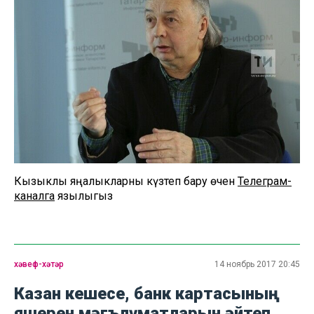
Кызыклы яңалыкларны күзәтеп бару өчен
Телеграм-
каналга
язылыгыз
хәвеф-хәтәр
14 ноябрь 2017 20:45
Казан кешесе, банк картасының
яшерен мәгълүматларын әйтеп,