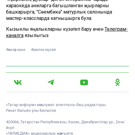
караокеда әниләргә багышланган җырларны
башкарырга, "Сөембикә" матурлык салонында
мастер-классларда катнышырга була.
Кызыклы яңалыкларны күзәтеп бару өчен
Телеграм-
каналга
язылыгыз
#әниләр көне
#милли музей
«Татар-информ» мәгълүмат агентлыгы баш редакторы
Ринат Вагыйз улы Билалов
420066, Татарстан Республикасы, Казан, Декабристлар ур., 2нче
йорт.
«ТАТМЕДИА» акционерлык җәмгыяте