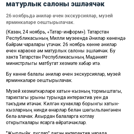
матурлык салоны эшләячәк
26 ноябрьдә әниләр өчен экскурсияләр, музей
ярминкәләре оештырылачак.
(Казан, 24 ноябрь, «Татар-информ»). Татарстан
Республикасының Милли музеенда Әниләр көнендә
бәйрәм чаралары үтәчәк. 26 ноябрь көнне әниләр
өчен караоке һәм матурлык салоны эшләячәк. Бу
хакта Татарстан Республикасының Мәдәният
министрлыгы матбугат хезмәте хәбәр итә.
Бу көнне балалы әниләр өчен экскурсияләр, музей
ярминкәләре оештырылачак.
Музей хезмәткәрләре хатын-кызның тормыштагы,
тарихтагы урыны турында интерактив уен да
тәкъдим итәчәк. Килгән кунаклар борынгы хатын-
кызларның нинди һөнәрләр белән шөгыльләнгәнен
белә алачак. Ахырдан балаларга котлау
открыткалары ясарга өйрәтәчәкләр.
"Җырлыйк, дуслар" дигән интерактив чарада