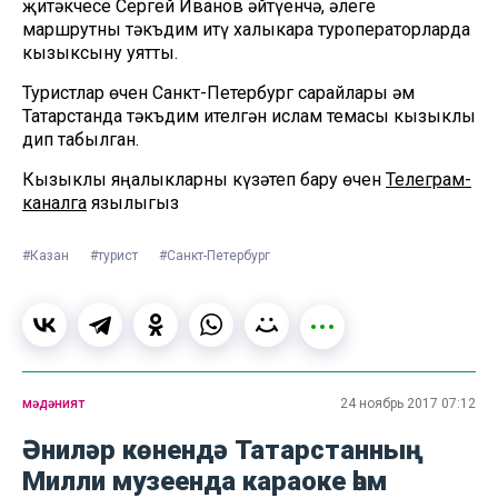
җитәкчесе Сергей Иванов әйтүенчә, әлеге
маршрутны тәкъдим итү халыкара туроператорларда
кызыксыну уятты.
Туристлар өчен Санкт-Петербург сарайлары һәм
Татарстанда тәкъдим ителгән ислам темасы кызыклы
дип табылган.
Кызыклы яңалыкларны күзәтеп бару өчен
Телеграм-
каналга
язылыгыз
#Казан
#турист
#Санкт-Петербург
мәдәният
24 ноябрь 2017 07:12
Әниләр көнендә Татарстанның
Милли музеенда караоке һәм