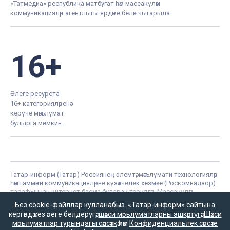
«Татмедиа» республика матбугат һәм массакүләм
коммуникацияләр агентлыгы ярдәме белән чыгарыла.
16+
Әлеге ресурста
16+ категорияләренә
керүче мәгълүмат
булырга мөмкин.
Татар-информ (Татар) Россиянең элемтә, мәгълүмати технологияләр
һәм гаммәви коммуникацияләрне күзәтчелек хезмәте (Роскомнадзор)
тарафыннан интернет басма буларак теркәлгән. Массакүләм
мәгълүмат чарасын теркәү турында ЭЛ № ФС 77-90202 таныклыгы
Без cookie-файллар кулланабыз. «Татар-информ» сайтына
2025 елның 7 октябрендә элемтә, мәгълүмати технологияләр һәм
кергәндә сез әлеге белдерүгә,
шәхси мәгълүматларны эшкәртүгә
,
Шәхси
массакүләм коммуникацияләр өлкәсендә күзәтчелек итүче Федераль
мәгълүматлар турындагы сәясәткә
һәм
Конфиденциальлек сәясәте
хезмәт тарафыннан бирелгән.