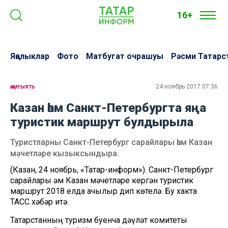
16+
Яңалыклар
Фото
Матбугат очрашуы
Рәсми Татарс
җәмгыять
24 ноябрь 2017 07:36
Казан һәм Санкт-Петербургта яңа
туристик маршрут булдырыла
Туристларны Санкт-Петербург сарайлары һәм Казан
мәчетләре кызыксындыра.
(Казан, 24 ноябрь, «Татар-информ»). Санкт-Петербург
сарайлары һәм Казан мәчетләре кергән туристик
маршрут 2018 елда ачылыр дип көтелә. Бу хакта
ТАСС хәбәр итә.
Татарстанның туризм буенча дәүләт комитеты