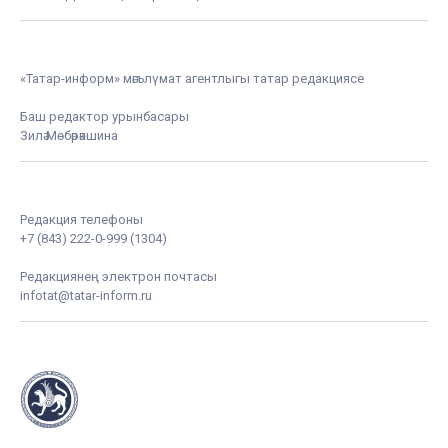
«Татар-информ» мәгълүмат агентлыгы татар редакциясе
Баш редактор урынбасары
Зилә Мөбәрәкшина
Редакция телефоны
+7 (843) 222-0-999 (1304)
Редакциянең электрон почтасы
infotat@tatar-inform.ru