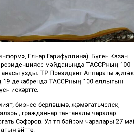
-информ», Гөлнар Гарифуллина). Бүген Казан
 резиденциясе мәйданында ТАССРның 100
танасы узды. ТР Президент Аппараты җитәк
ң 19 декабрендә ТАССРның 100 еллыгын
үен искәртте.
ият, бизнес-берләшмә, җәмәгатьчелек,
алары, гражданнар тантаналы чаралар
сгать Сәфәров. Ул төп бәйрәм чаралары 27 ма
чагын әйтте.