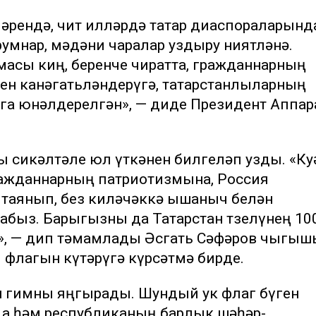
кләрендә, чит илләрдә татар диаспораларынд
умнар, мәдәни чаралар уздыру ниятләнә.
асы киң, беренче чиратта, гражданнарның
рен канәгатьләндерүгә, татарстанлыларның
а юнәлдерелгән», — диде Президент Аппа
 сикәлтәле юл үткәнен билгеләп узды. «Ку
ражданнарның патриотизмына, Россия
 таянып, без киләчәккә ышаныч белән
абыз. Барыгызны да Татарстан төзелүнең 10
», — дип тәмамлады Әсгать Сәфәров чыгыш
флагын күтәрүгә күрсәтмә бирде.
ан гимны яңгырады. Шундый ук флаг бүген
да һәм республиканың барлык шәһәр-