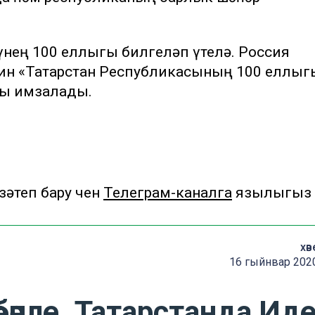
лүнең 100 еллыгы билгеләп үтелә. Россия
ин «Татарстан Республикасының 100 еллыг
ны имзалады.
теп бару өчен
Телеграм-каналга
язылыгыз
хәв
16 гыйнвар 2020
әпле, Татарстанда Ид