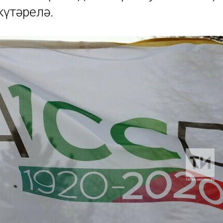
үтәрелә.