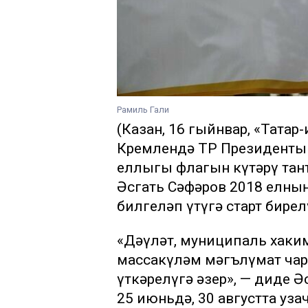
Рамиль Гали
(Казан, 16 гыйнвар, «Татар
Кремлендә ТР Президенты
еллыгы флагын күтәрү тан
Әсгать Сәфәров 2018 елны
билгеләп үтүгә старт бирел
«Дәүләт, муниципаль хаким
массакүләм мәгълүмат чар
үткәрелүгә әзер», — диде Ә
25 июньдә, 30 августта уза