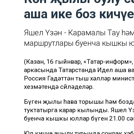
аша ике боз кичү
Яшел Үзән - Карамалы Тау һә
маршрутлары буенча кышкы юл
(Казан, 16 гыйнвар, «Татар-информ
аркасында Татарстанда Идел аша ва
Россия Гадәттән тыш хәлләр минис
хезмәтендә сөйләделәр.
Бүген җылы һава торышы һәм бозда 
туктатырга карар кылынды. Яшел Ү
буенча кышкы юллар бүген 21.00 сә
Юл кичүе ачылу турында соңрак хәб