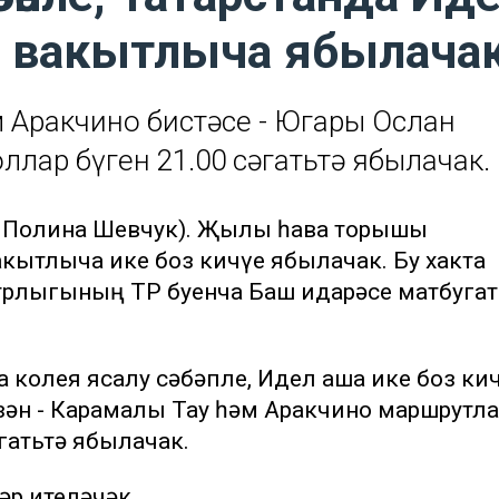
е вакытлыча ябылача
м Аракчино бистәсе - Югары Ослан
лар бүген 21.00 сәгатьтә ябылачак.
», Полина Шевчук). Җылы һава торышы
кытлыча ике боз кичүе ябылачак. Бу хакта
трлыгының ТР буенча Баш идарәсе матбугат
колея ясалу сәбәпле, Идел аша ике боз ки
зән - Карамалы Тау һәм Аракчино маршрутл
гатьтә ябылачак.
әр ителәчәк.