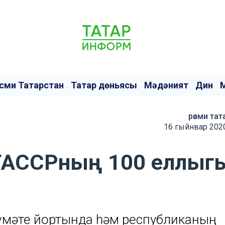
сми Татарстан
Татар дөньясы
Мәдәният
Дин
рәсми тат
16 гыйнвар 2020
 ТАССРның 100 еллыг
күмәте йортында һәм республиканың