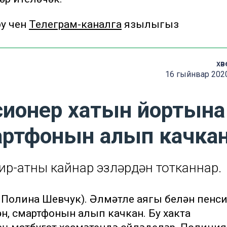
 өчен
Телеграм-каналга
язылыгыз
хәв
16 гыйнвар 2020
сионер хатын йортына
смартфонын алып качка
 ир-атны кайнар эзләрдән тотканнар.
, Полина Шевчук). Әлмәтле аягы белән пенс
н, смартфонын алып качкан. Бу хакта