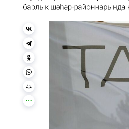
барлык шәһәр-районнарында к