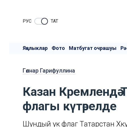
РУC
ТАТ
Яңалыклар
Фото
Матбугат очрашуы
Рә
Гөлнар Гарифуллина
Казан Кремлендә
флагы күтәрелде
Шундый ук флаг Татарстан Хө