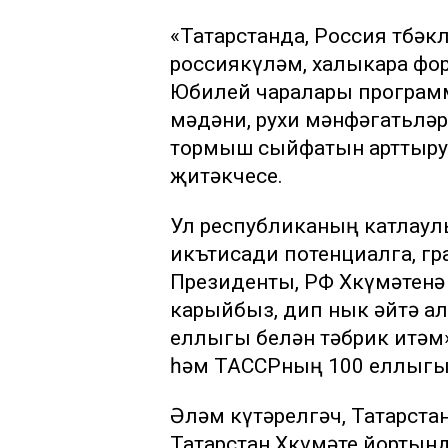
«Татарстанда, Россия төбә
россиякүләм, халыкара фор
Юбилей чаралары программ
мәдәни, рухи мәнфәгатьлә
тормыш сыйфатын арттыруг
җитәкчесе.
Ул республиканың катлаулы
икътисади потенциалга, г
Президенты, РФ Хөкүмәтенә
карыйбыз, дип нык әйтә ал
еллыгы белән тәбрик итәм
һәм ТАССРның 100 еллыгы 
Әләм күтәрелгәч, Татарст
Татарстан Хөкүмәте йортын