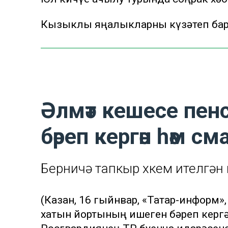
Кызыклы яңалыкларны күзәтеп бару
Әлмәт кешесе пен
бәреп кергән һәм 
Берничә тапкыр хөкем ителгән
(Казан, 16 гыйнвар, «Татар-информ»
хатын йортының ишеген бәреп кергә