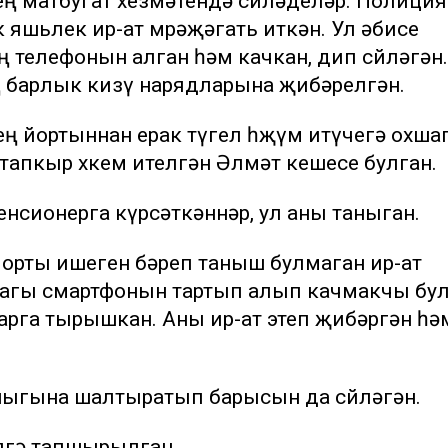
ң матбугат хезмәтендә сөйләделәр. Полиция
яшьлек ир-ат мөрәҗәгать иткән. Ул әбисе
ң телефонын алган һәм качкан, дип сөйләгән.
ң барлык кизү нарядларына җибәрелгән.
ң йортыннан ерак түгел һөҗүм итүчегә охша
 тапкыр хөкем ителгән Әлмәт кешесе булган.
нсионерга күрсәткәннәр, ул аны таныган.
йорты ишеген бәреп таныш булмаган ир-ат
дагы смартфонын тартып алып качмакчы бул
рга тырышкан. Аны ир-ат этеп җибәргән һә
ныгына шалтыратып барысын да сөйләгән.
ягә тапшырылган.