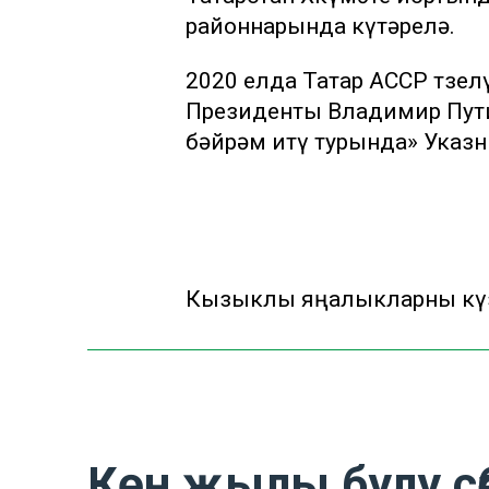
районнарында күтәрелә.
2020 елда Татар АССР төзе
Президенты Владимир Пут
бәйрәм итү турында» Указ
Кызыклы яңалыкларны күзә
Көн җылы булу сәб