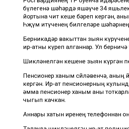
Росгвардиянең ТР буенча идарәсене
бүлегенә шәһәрдә яшәүче 34 яшьлек 
йортына чит кеше бәреп кергән, аны
Һөҗүм итүченең билгеләре шәһәрне
Берникадәр вакыттан зыян күрүчене
ир-атны күреп алганнар. Ул берничә
Шикләнелгән кешене зыян күргән пе
Пенсионер ханым сөйләвенчә, аның 
кергән. Ир-ат пенсионерның кулын
әмма пенсионер ханым аны тоткарла
чыгып качкан.
Аннары хатын иренең телефоннан о
Талауда шикләнелгән ир-ат полици