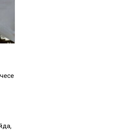
чесе
йда,