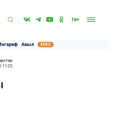
16+
Мәгариф
Авыл
МХО
арстан
 11:25
ы