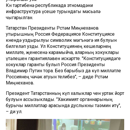
Көн тәртибенә республикада этномәдәни
инфраструктура үсеше турындагы мәсьәлә
чыгарылган.
Татарстан Президенты Рөстәм Миңнеханов
утырышның Россия Федерациясе Конституциясе
көнендә уздырылуы символик мәгънәгә ия булуын
билгеләп узды. Ул Конституциянең кешеләрнең
милләте, җенесенә карамыйча, аларның хокуклары
үтәлешен гарантияләвен искәртте. "Конституциядәге
хокуклар гаранты булып Россия Президенты
Владимир Путин тора. Без барыбыз да күп милләтле
Россиянең чәчәк атуын телибез", – диде Рөстәм
Миңнеханов.
Президент Татарстанның күп халыклар өчен уртак йорт
булуын ассызыклады. "Хакимият органнарының
бурычы милләтләр арасында дуслыкны тәэмин итү",
– ди ул.