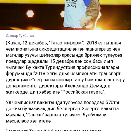
Ильнар Тухбатов
(Казан, 12 декабрь, "Татар-информ"). 2018 елгы дөнья
чемпионатына аккредитацияләнгән җанатарлар өчен
матчлар узучы шәһәрләр арасында йөриячәк түләүсез
поездлар җәдвалы 15 декабрьдән соң басылып
чыгачак. Бу хакта Туриндустрия профессионаллары
форумында “2018 елгы дөнья чемпионаты транспорт
дирекциясе”нең пассажирлар ташу һәм планлаштыру
департаменты директоры Александр Демидов
җиткерде, дип хәбәр итә “Российская газета”.
Ул чемпионат вакытында түләүсез поездлар 570тән
дә ким булмаячак, дип белдергән. Хәзерге вакытта,
мәсәлән, “Сапсан”нарның түләүсез булбулмау
мәсьәләсе хәл ителә.