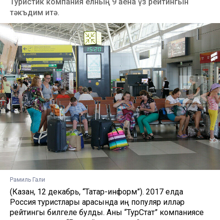
Туристик компания елның 9 аена үз рейтингын
тәкъдим итә.
Рамиль Гали
(Казан, 12 декабрь, “Татар-информ”). 2017 елда
Россия туристлары арасында иң популяр илләр
рейтингы билгеле булды. Аны “ТурСтат” компаниясе