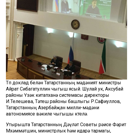
Төп доклад белән Татарстанның мәдәният министры
Айрат Сибагатуллин чыгыш ясый. Шулай ук, Аксубай
районы Үзәк китапханә системасы директоры
И.Телешева, Тәтеш районы башлыгы Р.Сафиуллов,
Татарстанның Азербайҗан милли-мәдәни
автономиясе вәкиле чыгышы көтелә.
Утырышта Татарстанның Дәүләт Советы рәисе Фәрит
Мөхәммәтшин, министрлык һәм идарә тармагы,