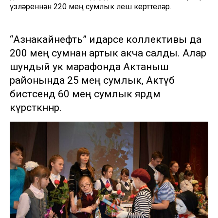
үзләреннән 220 мең сумлык өлеш керттеләр.
“Азнакайнефть” идарәсе коллективы да
200 мең сумнан артык акча салды. Алар
шундый ук марафонда Актаныш
районында 25 мең сумлык, Актүбә
бистәсендә 60 мең сумлык ярдәм
күрсәткәннәр.