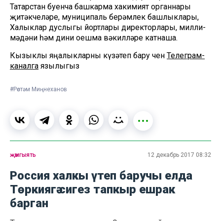
Татарстан буенча башкарма хакимият органнары
җитәкчеләре, муниципаль берәмлек башлыклары,
Халыклар дуслыгы йортлары директорлары, милли-
мәдәни һәм дини оешма вәкилләре катнаша.
Кызыклы яңалыкларны күзәтеп бару өчен
Телеграм-
каналга
язылыгыз
#Рөстәм Миңнеханов
җәмгыять
12 декабрь 2017 08:32
Россия халкы үтеп баручы елда
Төркиягә сигез тапкыр ешрак
барган