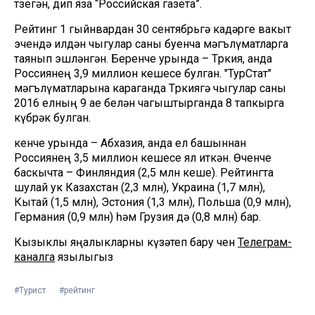
төзегән, дип яза “Российская газета”.
Рейтинг 1 гыйнвардан 30 сентябрьгә кадәрге вакыт
эчендә илдән чыгулар саны буенча мәгълүматларга
таянып эшләнгән. Беренче урында – Төркия, анда
Россиянең 3,9 миллион кешесе булган. "ТурСтат"
мәгълүматларына караганда Төркиягә чыгулар саны
2016 елның 9 ае белән чагыштырганда 8 тапкырга
күбрәк булган.
кенче урында – Абхазия, анда ел башыннан
Россиянең 3,5 миллион кешесе ял иткән. Өченче
баскычта – Финляндия (2,5 млн кеше). Рейтингта
шулай ук Казахстан (2,3 млн), Украина (1,7 млн),
Кытай (1,5 млн), Эстония (1,3 млн), Польша (0,9 млн),
Германия (0,9 млн) һәм Грузия дә (0,8 млн) бар.
Кызыклы яңалыкларны күзәтеп бару өчен
Телеграм-
каналга
язылыгыз
#Турист
#рейтинг