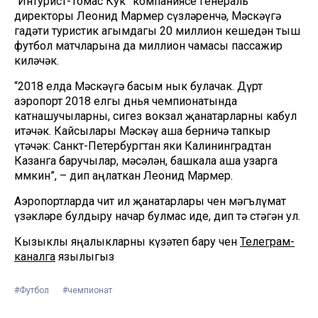
“Интурист-Томас Кук” компаниясе генераль
директоры Леонид Мармер сүзләренчә, Мәскәүгә
гадәти туристик агымдагы 20 миллион кешедән тыш
футбол матчларына да миллион чамасы пассажир
киләчәк.
“2018 елда Мәскәүгә басым нык булачак. Дүрт
аэропорт 2018 елгы дөнья чемпионатында
катнашучыларны, сигез вокзал җанатарларны кабул
итәчәк. Кайсылары Мәскәү аша берничә тапкыр
үтәчәк: Санкт-Петербургтан яки Калининградтан
Казанга баручылар, мәсәлән, башкала аша узарга
мөмкин”, – дип аңлаткан Леонид Мармер.
Аэропортларда чит ил җанатарлары өчен мәгълүмат
үзәкләре булдыру начар булмас иде, дип тә өстәгән ул.
Кызыклы яңалыкларны күзәтеп бару өчен
Телеграм-
каналга
язылыгыз
#Футбол
#чемпионат