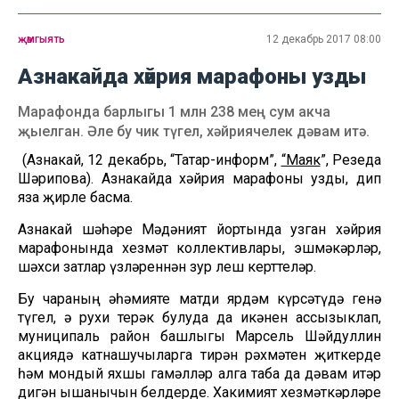
җәмгыять
12 декабрь 2017 08:00
Азнакайда хәйрия марафоны узды
Марафонда барлыгы 1 млн 238 мең сум акча
җыелган. Әле бу чик түгел, хәйриячелек дәвам итә.
(Азнакай, 12 декабрь, “Татар-информ”,
“Маяк
”, Резеда
Шәрипова). Азнакайда хәйрия марафоны узды, дип
яза җирле басма.
Азнакай шәһәре Мәдәният йортында узган хәйрия
марафонында хезмәт коллективлары, эшмәкәрләр,
шәхси затлар үзләреннән зур өлеш керттеләр.
Бу чараның әһәмияте матди ярдәм күрсәтүдә генә
түгел, ә рухи терәк булуда да икәнен ассызыклап,
муниципаль район башлыгы Марсель Шәйдуллин
акциядә катнашучыларга тирән рәхмәтен җиткерде
һәм мондый яхшы гамәлләр алга таба да дәвам итәр
дигән ышанычын белдерде. Хакимият хезмәткәрләре