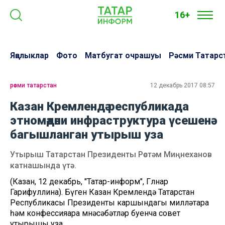
16+
Яңалыклар
Фото
Матбугат очрашуы
Рәсми Татарс
рәсми татарстан
12 декабрь 2017 08:57
Казан Кремлендә республикада
этномәдәни инфраструктура үсешенә
багышланган утырыш уза
Утырыш Татарстан Президенты Рөстәм Миңнеханов
катнашында үтә.
(Казан, 12 декабрь, "Татар-информ", Гөлнар
Гарифуллина). Бүген Казан Кремлендә Татарстан
Республикасы Президенты каршындагы милләтара
һәм конфессияара мөнәсәбәтләр буенча совет
утырышы уза.