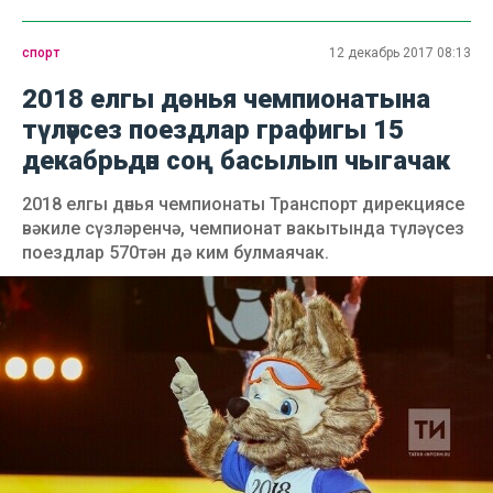
спорт
12 декабрь 2017 08:13
2018 елгы дөнья чемпионатына
түләүсез поездлар графигы 15
декабрьдән соң басылып чыгачак
2018 елгы дөнья чемпионаты Транспорт дирекциясе
вәкиле сүзләренчә, чемпионат вакытында түләүсез
поездлар 570тән дә ким булмаячак.