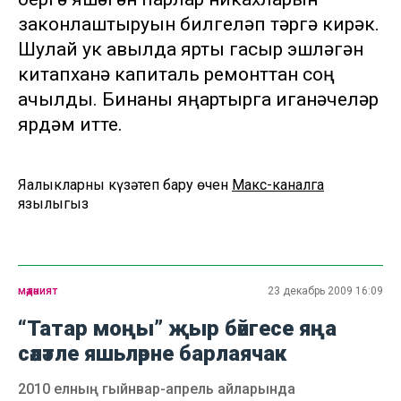
законлаштыруын билгеләп үтәргә кирәк.
Шулай ук авылда ярты гасыр эшләгән
китапханә капиталь ремонттан соң
ачылды. Бинаны яңартырга иганәчеләр
ярдәм итте.
Яңалыкларны күзәтеп бару өчен
Макс-каналга
язылыгыз
мәдәният
23 декабрь 2009 16:09
“Татар моңы” җыр бәйгесе яңа
сәләтле яшьләрне барлаячак
2010 елның гыйнвар-апрель айларында