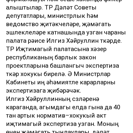
алыштылар. ТР Дәүләт Советы
депутатлары, министрлык һәм
ведомство җитәкчеләре, җәмәгать
эшлеклеләре катнашында узган чараны
палата рәисе Илгиз Хәйруллин үткәрде.
ТР Иҗтимагый палатасына хәзер
республиканың барлык закон
проектларына башлангыч экспертиза
үткәрү хокукы бирелә. Ә Министрлар
Кабинеты иң әһәмиятле карарларны
экспертизага җибәрәчәк.
Илгиз Хәйруллинның сүзләренә
караганда, агымдагы елда гына да 40
тан артык норматив–хокукый акт
иҗтимагый экспертиза узган. Моның
өчен җәмәгать тыңлаулары, дәүләт