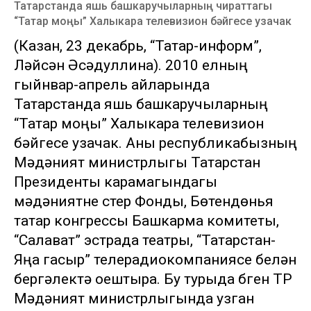
Татарстанда яшь башкаручыларның чираттагы
“Татар моңы” Халыкара телевизион бәйгесе узачак
(Казан, 23 декабрь, “Татар-информ”,
Ләйсән Әсәдуллина). 2010 елның
гыйнвар-апрель айларында
Татарстанда яшь башкаручыларның
“Татар моңы” Халыкара телевизион
бәйгесе узачак. Аны республикабызның
Мәдәният министрлыгы Татарстан
Президенты карамагындагы
мәдәниятне үстерү Фонды, Бөтендөнья
татар конгрессы Башкарма комитеты,
“Салават” эстрада театры, “Татарстан-
Яңа гасыр” телерадиокомпаниясе белән
бергәлектә оештыра. Бу турыда бүген ТР
Мәдәният министрлыгында узган