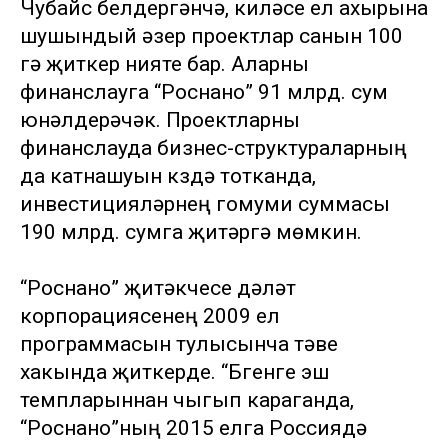
Чубайс белдергәнчә, киләсе ел ахырына
шушындый әзер проектлар санын 100
гә җиткерү нияте бар. Аларны
финанслауга “Роснано” 91 млрд. сум
юнәлдерәчәк. Проектларны
финанслауда бизнес-структураларның
да катнашуын күздә тотканда,
инвестицияләрнең гомуми суммасы
190 млрд. сумга җитәргә мөмкин.
“Роснано” җитәкчесе дәүләт
корпорациясенең 2009 ел
программасын тулысынча үтәве
хакында җиткерде. “Бүгенге эш
темпларыннан чыгып караганда,
“Роснано”ның 2015 елга Россиядә