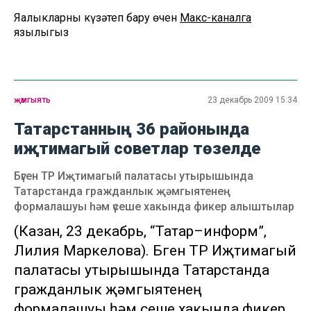
Яңалыкларны күзәтеп бару өчен
Макс-каналга
язылыгыз
җәмгыять
23 декабрь 2009 15:34
Татарстанның 36 районында
иҗтимагый советлар төзелде
Бүген ТР Иҗтимагый палатасы утырышында
Татарстанда гражданлык җәмгыятенең
формалашуы һәм үсеше хакында фикер алыштылар
(Казан, 23 декабрь, “Татар–информ”,
Лилия Маркелова). Бүген ТР Иҗтимагый
палатасы утырышында Татарстанда
гражданлык җәмгыятенең
формалашуы һәм үсеше хакында фикер