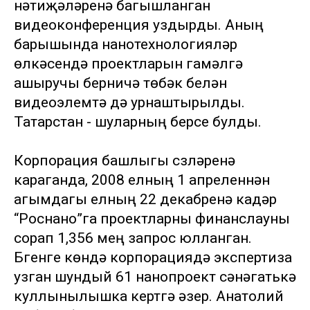
нәтиҗәләренә багышланган
видеоконференция уздырды. Аның
барышында нанотехнологияләр
өлкәсендә проектларын гамәлгә
ашыручы берничә төбәк белән
видеоэлемтә дә урнаштырылды.
Татарстан - шуларның берсе булды.
Корпорация башлыгы сүзләренә
караганда, 2008 елның 1 апреленнән
агымдагы елның 22 декабренә кадәр
“Роснано”га проектларны финанслауны
сорап 1,356 мең запрос юлланган.
Бүгенге көндә корпорациядә экспертиза
узган шундый 61 нанопроект сәнәгатькә
куллынылышка кертүгә әзер. Анатолий