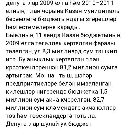
депутатлар 2009 елга һәм 2010–2011
елның план чорына Казан муниципаль
берәмлеге бюджетындагы үзгәрешләр
һәм өстәмәләрне карады.
Быелның 11 аенда Казан бюджетының
2009 елга төгәллек кертелгән фаразы
төзелгән, ул 8,3 миллиард сум тәшкил
итә. Бу аныклык кертелгән план
күрсәткечләреннән 81,2 миллион сумга
артыграк. Моннан тыш, шәһәр
предприятиеләре белән имзаланган
килешүләр нигезендә бюджетка 1,5
миллион сум акча күчерелгән. 82,7
миллион сум күләмендәге акча юллар
төзү һәм төзекләндерүгә тотыла.
Депутатлар шулай ук бюджет