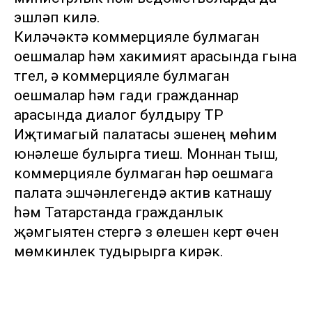
эшләп килә.
Киләчәктә коммерцияле булмаган
оешмалар һәм хакимият арасында гына
түгел, ә коммерцияле булмаган
оешмалар һәм гади гражданнар
арасында диалог булдыру ТР
Иҗтимагый палатасы эшенең мөһим
юнәлеше булырга тиеш. Моннан тыш,
коммерцияле булмаган һәр оешмага
палата эшчәнлегендә актив катнашу
һәм Татарстанда гражданлык
җәмгыятен үстерүгә үз өлешен кертү өчен
мөмкинлек тудырырга кирәк.