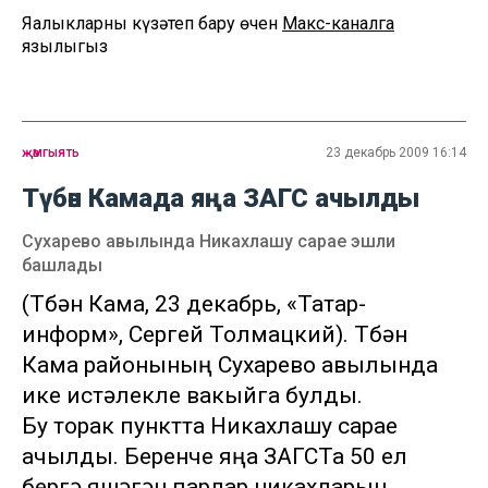
Яңалыкларны күзәтеп бару өчен
Макс-каналга
язылыгыз
җәмгыять
23 декабрь 2009 16:14
Түбән Камада яңа ЗАГС ачылды
Сухарево авылында Никахлашу сарае эшли
башлады
(Түбән Кама, 23 декабрь, «Татар-
информ», Сергей Толмацкий). Түбән
Кама районының Сухарево авылында
ике истәлекле вакыйга булды.
Бу торак пунктта Никахлашу сарае
ачылды. Беренче яңа ЗАГСТа 50 ел
бергә яшәгән парлар никахларын