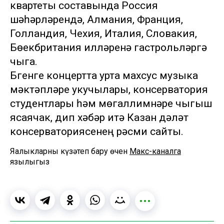
квартеты составында Россия
шәһәрләрендә, Алмания, Франция,
Голландия, Чехия, Италия, Словакия,
Бөекбритания илләренә гастрольләргә
чыга.
Бүгенге концертта урта махсус музыка
мәктәпләре укучылары, консерватория
студентлары һәм мөгаллимнәре чыгыш
ясаячак, дип хәбәр итә Казан дәүләт
консерваториясенең рәсми сайты.
Яңалыкларны күзәтеп бару өчен
Макс-каналга
язылыгыз