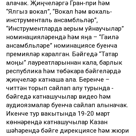
алачак. Җиңүчеләргә Гран-при һәм
“Ялгыз вокал”, “Вокал һәм вокаль-
инструменталь ансамбльләр”,
“Инструментларда аерым уйнаучылар”
номинацияләрендә һәм яңа – “Гаилә
ансамбльләре” номинациясе буенча
премияләр каралган. Бәйгедә “Татар
моңы” лауреатларыннан кала, барлык
республика һәм төбәкара бәйгеләрдә
җиңүчеләр катнаша ала. Беренче –
читтән торып сайлап алу турында -
бәйгедә катнашучылар видео һәм
аудиоязмалар буенча сайлап алыначак.
Икенче тур вакытында 19-20 март
көннәрендә катнашучылар Казан
шәһәрендә бәйге дирекциясе һәм жюри