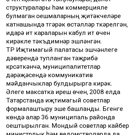
структуралары һәм коммерцияле
булмаган оешмаларның җитәкчеләре
катнашында түгәрәк өстәлләр үткәрелгән,
идарә итү караларын кабул итү өчен
кирәкле тәкъдимнәр эшләнгән.
ТР Иҗтимагый палатасы эшчәнлеге
дәверендә тупланган тәҗрибә
күрсәткәнчә, муниципалитетлар
дәрәҗәсендә коммуникатив
мәйданчыклар булдырырга кирәк.
Әлеге максатка ирешү өчен, 2008 елда
Татарстанда иҗтимагый советлар
формалаштыру эше башланды. Бүгенге
көндә алар 36 муниципаль районда
оештырылган. Мондый советлар кайбер
министрлык һәм ведомстволарда да