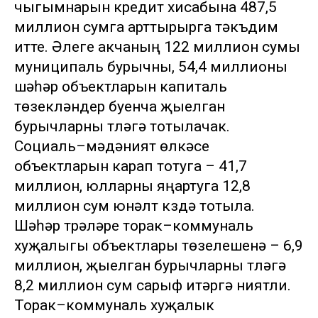
чыгымнарын кредит хисабына 487,5
миллион сумга арттырырга тәкъдим
итте. Әлеге акчаның 122 миллион сумы
муниципаль бурычны, 54,4 миллионы
шәһәр объектларын капиталь
төзекләндерү буенча җыелган
бурычларны түләүгә тотылачак.
Социаль–мәдәният өлкәсе
объектларын карап тотуга – 41,7
миллион, юлларны яңартуга 12,8
миллион сум юнәлтү күздә тотыла.
Шәһәр түрәләре торак–коммуналь
хуҗалыгы объектлары төзелешенә – 6,9
миллион, җыелган бурычларны түләүгә
8,2 миллион сум сарыф итәргә ниятли.
Торак–коммуналь хуҗалык