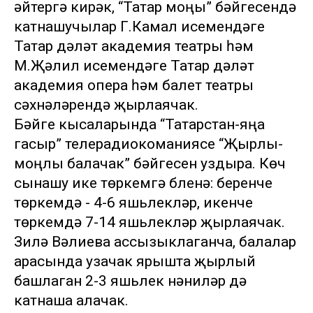
әйтергә кирәк, “Татар моңы” бәйгесендә
катнашучылар Г.Камал исемендәге
Татар дәүләт академия театры һәм
М.Җәлил исемендәге Татар дәүләт
академия опера һәм балет театры
сәхнәләрендә җырлаячак.
Бәйге кысаларында “Татарстан-яңа
гасыр” телерадиокоманиясе “Җырлы-
моңлы балачак” бәйгесен уздыра. Көч
сынашу ике төркемгә бүленә: беренче
төркемдә - 4-6 яшьлекләр, икенче
төркемдә 7-14 яшьлекләр җырлаячак.
Зилә Вәлиева ассызыклаганча, балалар
арасында узачак ярышта җырлый
башлаган 2-3 яшьлек нәниләр дә
катнаша алачак.