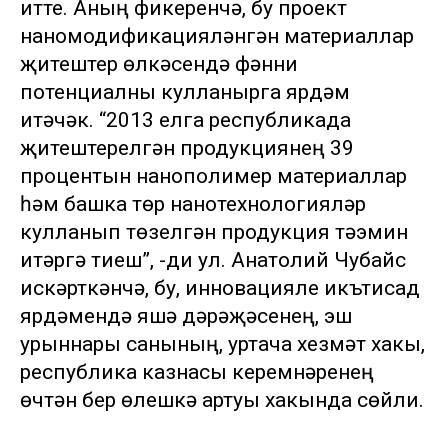
итте. Аның фикеренчә, бу проект
наномодификацияләнгән материаллар
җитештерү өлкәсендә фәнни
потенциалны кулланырга ярдәм
итәчәк. “2013 елга республикада
җитештерелгән продукциянең 39
процентын нанополимер материаллар
һәм башка төр нанотехнологияләр
кулланып төзелгән продукция тәэмин
итәргә тиеш”, -ди ул. Анатолий Чубайс
искәрткәнчә, бу, инновацияле икътисад
ярдәмендә яшәү дәрәҗәсенең, эш
урыннары санының, уртача хезмәт хакы,
республика казнасы керемнәренең
өчтән бер өлешкә артуы хакында сөйли.