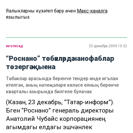
Яңалыкларны күзәтеп бару өчен
Макс-каналга
язылыгыз
икътисад
23 декабрь 2009 15:32
“Роснано” төбәкләрдә нанофаблар
төзергә җыена
Төбәкләр арасында беренче тендер инде игълан
ителгән, аның нәтиҗәләре киләсе елның беренче
кварталы ахырында билгеле булачак
(Казан, 23 декабрь, “Татар-информ”).
Бүген “Роснано” генераль директоры
Анатолий Чубайс корпорациянең
агымдагы елдагы эшчәнлек