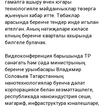
гамәлгә ашыру өчен югары
технологияле мәйданчыклар төзергә
җыенуын хәбәр итте. Төбәкләр
арасында беренче тендер инде игълан
ителгән. Аның нәтиҗәләре киләсе
елның беренче кварталы ахырында
билгеле булачак.
Видеоконференция барышында ТР
сәнәгать һәм сәүдә министрының
беренче урынбасары Владимир
Соловьев Татарстанның
нанотехнологияләр буенча дәүләт
корпорациясе белән хезмәттәшлеге,
республикада наноиндустрия үсеше,
мәгариф, инфраструктура юнәлешләре,