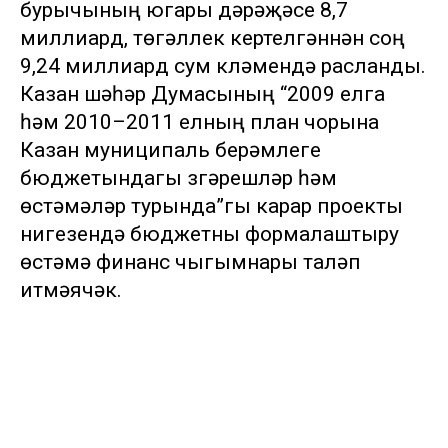
бурычының югары дәрәҗәсе 8,7
миллиард, төгәллек кертелгәннән соң
9,24 миллиард сум күләмендә расланды.
Казан шәһәр Думасының “2009 елга
һәм 2010–2011 елның план чорына
Казан муниципаль берәмлеге
бюджетындагы үзгәрешләр һәм
өстәмәләр турында”гы карар проекты
нигезендә бюджетны формалаштыру
өстәмә финанс чыгымнары таләп
итмәячәк.