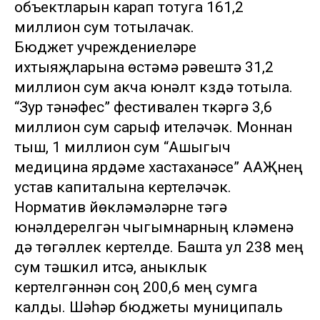
объектларын карап тотуга 161,2
миллион сум тотылачак.
Бюджет учреждениеләре
ихтыяҗларына өстәмә рәвештә 31,2
миллион сум акча юнәлтү күздә тотыла.
“Зур тәнәфес” фестивален үткәрүгә 3,6
миллион сум сарыф ителәчәк. Моннан
тыш, 1 миллион сум “Ашыгыч
медицина ярдәме хастаханәсе” ААҖнең
устав капиталына кертеләчәк.
Норматив йөкләмәләрне үтәүгә
юнәлдерелгән чыгымнарның күләменә
дә төгәллек кертелде. Башта ул 238 мең
сум тәшкил итсә, аныклык
кертелгәннән соң 200,6 мең сумга
калды. Шәһәр бюджеты муниципаль