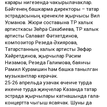
карары нигезендә чакырылачаклар.
Бәйгенең башкарма директоры – татар
эстрадасының күренекле җырчысы Вил
Усманов. Жюри составына ТР халык
артисткасы Зөһрә Сәхәбиева, ТР халык
артисты Салават Фәтхетдинов,
композитор Резеда Әхиярова,
Татарстанның халык артисты Зөфәр
Хәйретдинов, җырчылар Рәсим
Низамов, Резеда Галимова, баянчы
Рамил Курамшин һәм башка танылган
музыкантлар керәчәк.
25-26 апрельдә узачак өченче турда
икенче турда җиңүчеләр Казанда татар
эстрада җырчылары катнашында гала-
концертта чыгыш ясаячак. Шуны да