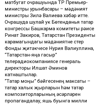
матбугат очрашуында ТР Премьер-
министры урынбасары – мәдәният
министры Зилә Вәлиева хәбәр итте.
Очрашуда шулай ук Бөтендөнья татар
конгрессы Башкарма комитеты рәисе
Ринат Закиров, Татарстан Президенты
карамагындагы мәдәниятне үстерү
Фонды җитәкчесе Нурия Вәлиуллина,
“Татарстан-яңа гасыр”
телерадиокомпаниясе генераль
директоры Илшат Әминов
катнаштылар.
“Татар моңы” бәйгесенең максаты –
татар халык җырларын һәм татар
композиторларының әсәрләрен
пропагандалау, яшь буынга милли