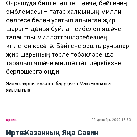
Очрашуда билгеләп үтелгәнчә, бәйгенең
эмблемасы – татар халкының милли
сөлгесе белән уратып алынган җир
шары – дөнья буйлап сибелеп яшәүче
талантлы милләттәшләребезнең
күплеген күрсәтә. Бәйгене оештыручылар
җир шарының төрле төбәкләрендә
таралып яшәүче милләттәшләребезне
берләшергә өнди.
Яңалыкларны күзәтеп бару өчен
Макс-каналга
язылыгыз
архив
23 декабрь 2009 15:53
Иртәгә Казанның Яңа Савин