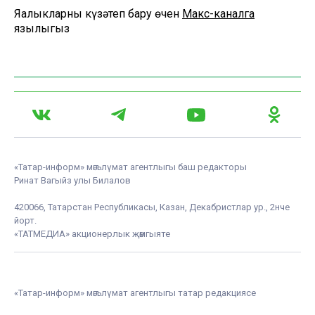
Яңалыкларны күзәтеп бару өчен
Макс-каналга
язылыгыз
«Татар-информ» мәгълүмат агентлыгы баш редакторы
Ринат Вагыйз улы Билалов
420066, Татарстан Республикасы, Казан, Декабристлар ур., 2нче
йорт.
«ТАТМЕДИА» акционерлык җәмгыяте
«Татар-информ» мәгълүмат агентлыгы татар редакциясе