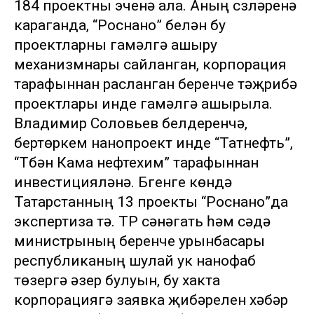
184 проектны эченә ала. Аның сүзләренә
караганда, “Роснано” белән бу
проектларны гамәлгә ашыру
механизмнары сайланган, корпорация
тарафыннан расланган беренче тәҗрибә
проектлары инде гамәлгә ашырыла.
Владимир Соловьев белдерүенчә,
бертөркем нанопроект инде “Татнефть”,
“Түбән Кама нефтехим” тарафыннан
инвестицияләнә. Бүгенге көндә
Татарстанның 13 проекты “Роснано”да
экспертиза үтә. ТР сәнәгать һәм сәүдә
министрының беренче урынбасары
республиканың шулай ук нанофаб
төзергә әзер булуын, бу хакта
корпорациягә заявка җибәрелүен хәбәр