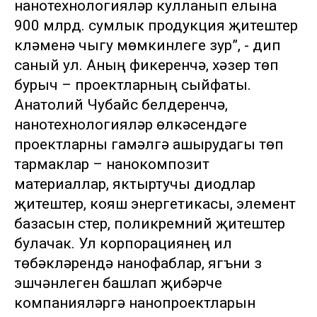
нанотехнологияләр кулланып елына
900 млрд. сумлык продукция җитештерү
күләменә чыгу мөмкинлеге зур”, - дип
саный ул. Аның фикеренчә, хәзер төп
бурыч – проектларның сыйфаты.
Анатолий Чубайс белдерүенчә,
нанотехнологияләр өлкәсендәге
проектларны гамәлгә ашырудагы төп
тармаклар – нанокомпозит
материаллар, яктыртучы диодлар
җитештерү, кояш энергетикасы, элемент
базасын үстерү, поликремний җитештерү
булачак. Ул корпорациянең ил
төбәкләрендә нанофаблар, ягъни үз
эшчәнлеген башлап җибәрүче
компанияләргә нанопроектларын