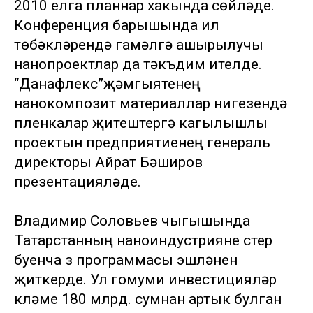
2010 елга планнар хакында сөйләде.
Конференция барышында ил
төбәкләрендә гамәлгә ашырылучы
нанопроектлар да тәкъдим ителде.
“Данафлекс”җәмгыятенең
нанокомпозит материаллар нигезендә
пленкалар җитештерүгә кагылышлы
проектын предприятиенең генераль
директоры Айрат Бәширов
презентацияләде.
Владимир Соловьев чыгышында
Татарстанның наноиндустрияне үстерү
буенча үз программасы эшләнүен
җиткерде. Ул гомуми инвестицияләр
күләме 180 млрд. сумнан артык булган