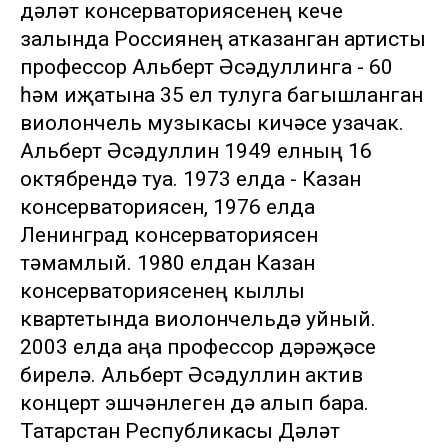
дәүләт консерваториясенең кече
залында Россиянең атказанган артисты
профессор Альберт Әсәдуллинга - 60
һәм иҗатына 35 ел тулуга багышланган
виолончель музыкасы кичәсе узачак.
Альберт Әсәдуллин 1949 елның 16
октябрендә туа. 1973 елда - Казан
консерваториясен, 1976 елда
Ленинград консерваториясен
тәмамлый. 1980 елдан Казан
консерваториясенең кыллы
квартетында виолончельдә уйный.
2003 елда аңа профессор дәрәҗәсе
бирелә. Альберт Әсәдуллин актив
концерт эшчәнлеген дә алып бара.
Татарстан Республикасы Дәүләт