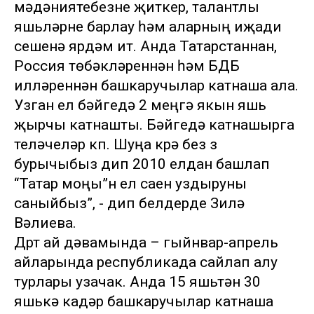
мәдәниятебезне җиткерү, талантлы
яшьләрне барлау һәм аларның иҗади
үсешенә ярдәм итү. Анда Татарстаннан,
Россия төбәкләреннән һәм БДБ
илләреннән башкаручылар катнаша ала.
Узган ел бәйгедә 2 меңгә якын яшь
җырчы катнашты. Бәйгедә катнашырга
теләүчеләр күп. Шуңа күрә без үз
бурычыбыз дип 2010 елдан башлап
“Татар моңы”н ел саен уздыруны
саныйбыз”, - дип белдерде Зилә
Вәлиева.
Дүрт ай дәвамында – гыйнвар-апрель
айларында республикада сайлап алу
турлары узачак. Анда 15 яшьтән 30
яшькә кадәр башкаручылар катнаша