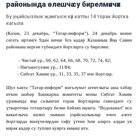
районында өлешчә су бирелмәячәк
Бу уңайсызлык җәмгысе күп катлы 14 торак йортка
кагыла
(Казан, 23 декабр
ь
, “Татар-информ”). 24 декабрь көнне
сәгать иртәнге 9дан кичке 6га кадәр Казанның Яңа Савин
районына кергән түбәндәге йортларга су бирелми:
- Чист
ай ур.,
60, 62, 64, 66, 68, 70, 72, 74, 82;
- Нигъмәтуллин ур., 11/84;
- Сибгат Хәким ур., 31, 33, 35, 37 нче йортлар.
Шул хакта “Татар-информ” мәгълүмат агентлыгы аша хәбәр
иткән шәһәр Башкарма комитеты моны Сибгат Хәким
урамында яңа салынган торак йортларны гамәлдәге су
үткәргечкә тоташтыру белән бәйләп аңлата. “Водоканал” исә
вакытлыча килеп чыккан уңайсызлыклар өчен әлеге
йортларда яшәүчеләрдән гафу үтенә һәм аларга алдан ук
кирәк кадәр су туплап куярга киңәш итә.