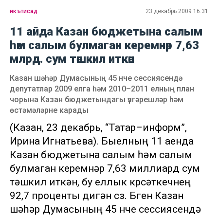
икътисад
23 декабрь 2009 16:31
11 айда Казан бюджетына салым
һәм салым булмаган керемнәр 7,63
млрд. сум тәшкил иткән
Казан шәһәр Думасының 45 нче сессиясендә
депутатлар 2009 елга һәм 2010–2011 елның план
чорына Казан бюджетындагы үзгәрешләр һәм
өстәмәләрне карады
(Казан, 23 декабрь, “Татар–информ”,
Ирина Игнатьева). Быелның 11 аенда
Казан бюджетына салым һәм салым
булмаган керемнәр 7,63 миллиард сум
тәшкил иткән, бу еллык күрсәткечнең
92,7 проценты дигән сүз. Бүген Казан
шәһәр Думасының 45 нче сессиясендә