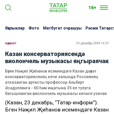
16+
Яңалыклар
Фото
Матбугат очрашуы
Рәсми Татарс
мәдәният
23 декабрь 2009 16:37
Казан консерваториясендә
виолончель музыкасы яңгыраячак
Бүген Нәҗип Җиһанов исемендәге Казан дәүләт
консерваториясенең кече залында Россиянең
атказанган артисты профессор Альберт
Әсәдуллинга - 60 һәм иҗатына 35 ел тулуга
багышланган виолончель музыкасы кичәсе узачак
(Казан, 23 декабрь, “Татар-информ”).
Бүген Нәҗип Җиһанов исемендәге Казан