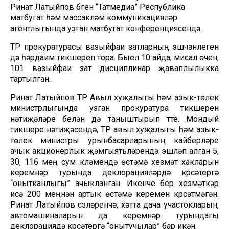
Ринат Латыйпов бүген “Татмедиа” Республика
матбугат һәм массакүләм коммуникацияләр
агентлыгында узган матбугат конференциясендә.
ТР прокуратурасы вазыйфаи затларның эшчәнлеген
дә һәрдаим тикшереп тора. Быел 10 айда, мисал өчен,
101 вазыйфаи зат дисциплинар җаваплылыкка
тартылган.
Ринат Латыйпов ТР Авыл хуҗалыгы һәм азык-төлек
министрлыгында узган прокуратура тикшеренү
нәтиҗәләре белән дә таныштырып үтте. Мондый
тикшереү нәтиҗәсендә, ТР авыл хуҗалыгы һәм азык-
төлек министры урынбасарларының кайберләре
ачык акционерлык җәмгыятьләрендә эшләп алган 5,
30, 116 мең сум күләмендә өстәмә хезмәт хакларын
керемнәр турында деклорацияләрдә күрсәтергә
“онытканлыгы” ачыкланган. Икенче бер хезмәткәр
исә 200 меңнән артык өстәмә керемен күрсәтмәгән.
Ринат Латыйпов сүзләренчә, хәтта дача участокларын,
автомашиналарын да керемнәр турындагы
деклорациядә күрсәтергә “онытучылар” бар икән.