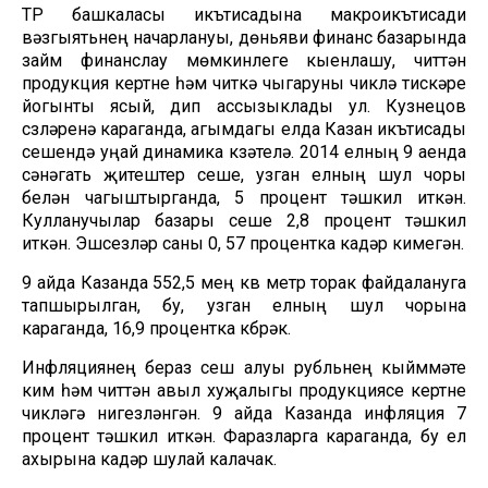
ТР башкаласы икътисадына макроикътисади
вәзгыятьнең начарлануы, дөньяви финанс базарында
займ финанслау мөмкинлеге кыенлашу, читтән
продукция кертүне һәм читкә чыгаруны чикләү тискәре
йогынты ясый, дип ассызыклады ул. Кузнецов
сүзләренә караганда, агымдагы елда Казан икътисады
үсешендә уңай динамика күзәтелә. 2014 елның 9 аенда
сәнәгать җитештерү үсеше, узган елның шул чоры
белән чагыштырганда, 5 процент тәшкил иткән.
Кулланучылар базары үсеше 2,8 процент тәшкил
иткән. Эшсезләр саны 0, 57 процентка кадәр кимегән.
9 айда Казанда 552,5 мең кв метр торак файдалануга
тапшырылган, бу, узган елның шул чорына
караганда, 16,9 процентка күбрәк.
Инфляциянең бераз үсеш алуы рубльнең кыйммәте
кимү һәм читтән авыл хуҗалыгы продукциясе кертүне
чикләүгә нигезләнгән. 9 айда Казанда инфляция 7
процент тәшкил иткән. Фаразларга караганда, бу ел
ахырына кадәр шулай калачак.