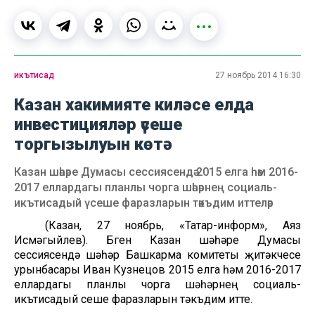
икътисад
27 ноябрь 2014 16:30
Казан хакимияте киләсе елда
инвестицияләр үсеше
торгызылуын көтә
Казан шәһәре Думасы сессиясендә 2015 елга һәм 2016-
2017 еллардагы планлы чорга шәһәрнең социаль-
икътисадый үсеше фаразларын тәкъдим иттеләр
(Казан, 27 ноябрь, «Татар-информ», Аяз
Исмәгыйлев). Бүген Казан шәһәре Думасы
сессиясендә шәһәр Башкарма комитеты җитәкчесе
урынбасары Иван Кузнецов 2015 елга һәм 2016-2017
еллардагы планлы чорга шәһәрнең социаль-
икътисадый үсеше фаразларын тәкъдим итте.