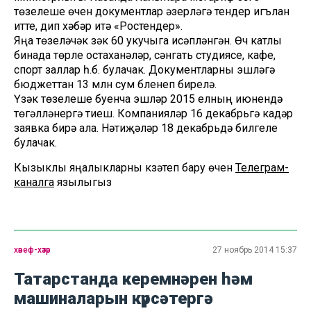
төзелеше өчен документлар әзерләүгә тендер игълан
итте, дип хәбәр итә «Ростендер».
Яңа төзеләчәк үзәк 60 укучыга исәпләнгән. Өч катлы
бинада төрле остаханәләр, сәнгать студиясе, кафе,
спорт заллар һ.б. булачак. Документларны эшләүгә
бюджеттан 13 млн сум бүленеп бирелә.
Үзәк төзелеше буенча эшләр 2015 елның июнендә
төгәлләнергә тиеш. Компанияләр 16 декабрьгә кадәр
заявка бирә ала. Нәтиҗәләр 18 декабрьдә билгеле
булачак.
Кызыклы яңалыкларны күзәтеп бару өчен
Телеграм-
каналга
язылыгыз
хәвеф-хәтәр
27 ноябрь 2014 15:37
Татарстанда керемнәрен һәм
машиналарын күрсәтергә