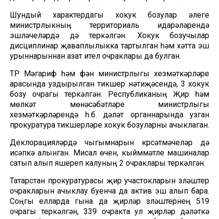
Шундый характердагы хокук бозулар әлеге
министрлыкның территориаль идарәләрендә
эшләүчеләрдә дә теркәлгән. Хокук бозучылар
дисциплинар җаваплылыкка тартылган һәм хәтта эш
урыннарыннан азат ителү очраклары да булган.
ТР Мәгариф һәм фән министрлыгы хезмәткәрләре
арасында уздырылган тикшерү нәтиҗәсендә, 3 хокук
бозу очрагы теркәлгән. Республиканың Җир һәм
мөлкәт мөнәсәбәтләре министрлыгы
хезмәткәрләрендә һ.б. дәүләт органнарында узган
прокуратура тикшерүләре хокук бозуларны ачыклаган.
Деклорацияләрдә чыгымнарын күрсәтмәүчеләр дә
исәпкә алынган. Мисал өчен, кыйммәтле машиналар
сатып алып яшереп калуның 2 очраклары теркәлгән.
Татарстан прокуратурасы җир участокларын үзләштерү
очракларын ачыклау буенча да актив эш алып бара.
Соңгы елларда гына да җирләр үзләштерүнең 519
очрагы теркәлгән, 339 очракта ул җирләр дәүләткә