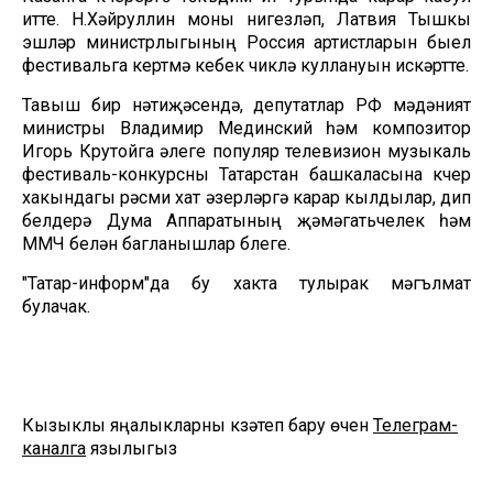
итте. Н.Хәйруллин моны нигезләп, Латвия Тышкы
эшләр министрлыгының Россия артистларын быел
фестивальга кертмәү кебек чикләү куллануын искәртте.
Тавыш бирү нәтиҗәсендә, депутатлар РФ мәдәният
министры Владимир Мединский һәм композитор
Игорь Крутойга әлеге популяр телевизион музыкаль
фестиваль-конкурсны Татарстан башкаласына күчерү
хакындагы рәсми хат әзерләргә карар кылдылар, дип
белдерә Дума Аппаратының җәмәгатьчелек һәм
ММЧ белән багланышлар бүлеге.
"Татар-информ"да бу хакта тулырак мәгълүмат
булачак.
Кызыклы яңалыкларны күзәтеп бару өчен
Телеграм-
каналга
язылыгыз