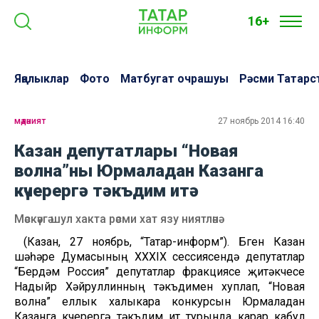
16+
Яңалыклар
Фото
Матбугат очрашуы
Рәсми Татарс
мәдәният
27 ноябрь 2014 16:40
Казан депутатлары “Новая
волна”ны Юрмаладан Казанга
күчерергә тәкъдим итә
Мәскәүгә шул хакта рәсми хат язу ниятләнә
(Казан, 27 ноябрь, “Татар-информ”). Бүген Казан
шәһәре Думасының XXXIX сессиясендә депутатлар
“Бердәм Россия” депутатлар фракциясе җитәкчесе
Надыйр Хәйруллинның тәкъдимен хуплап, “Новая
волна” еллык халыкара конкурсын Юрмаладан
Казанга күчерергә тәкъдим итү турында карар кабул