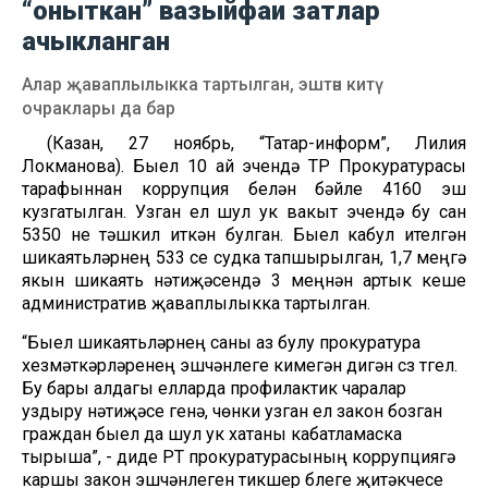
“оныткан” вазыйфаи затлар
ачыкланган
Алар җаваплылыкка тартылган, эштән китү
очраклары да бар
(Казан, 27 ноябрь, “Татар-информ”, Лилия
Локманова). Быел 10 ай эчендә ТР Прокуратурасы
тарафыннан коррупция белән бәйле 4160 эш
кузгатылган. Узган ел шул ук вакыт эчендә бу сан
5350 не тәшкил иткән булган. Быел кабул ителгән
шикаятьләрнең 533 се судка тапшырылган, 1,7 меңгә
якын шикаять нәтиҗәсендә 3 меңнән артык кеше
административ җаваплылыкка тартылган.
“Быел шикаятьләрнең саны аз булу прокуратура
хезмәткәрләренең эшчәнлеге кимегән дигән сүз түгел.
Бу бары алдагы елларда профилактик чаралар
уздыру нәтиҗәсе генә, чөнки узган ел закон бозган
граждан быел да шул ук хатаны кабатламаска
тырыша”, - диде РТ прокуратурасының коррупциягә
каршы закон эшчәнлеген тикшерү бүлеге җитәкчесе