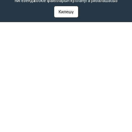
нигезендә cookie файлларын куллануга ризалашасыз
йорт.
«ТАТМЕДИА» акционерлык җәмгыяте
Килешү
«Татар-информ» мәгълүмат агентлыгы татар редакциясе
Баш редактор урынбасары
Зилә Мөбәрәкшина
Редакция телефоны
+7 (843) 222-0-999 (1304)
Редакциянең электрон почтасы
infotat@tatar-inform.ru