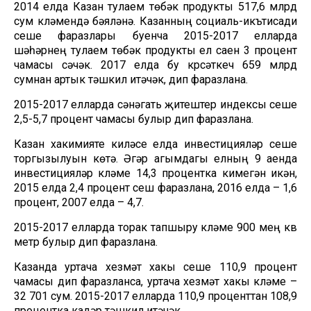
2014 елда Казан тулаем төбәк продукты 517,6 млрд
сум күләмендә бәяләнә. Казанның социаль-икътисади
үсеше фаразлары буенча 2015-2017 елларда
шәһәрнең тулаем төбәк продукты ел саен 3 процент
чамасы үсәчәк. 2017 елда бу күрсәткеч 659 млрд
сумнан артык тәшкил итәчәк, дип фаразлана.
2015-2017 елларда сәнәгать җитештерү индексы үсеше
2,5-5,7 процент чамасы булыр дип фаразлана.
Казан хакимияте киләсе елда инвестицияләр үсеше
торгызылуын көтә. Әгәр агымдагы елның 9 аенда
инвестицияләр күләме 14,3 процентка кимегән икән,
2015 елда 2,4 процент үсеш фаразлана, 2016 елда – 1,6
процент, 2007 елда – 4,7.
2015-2017 елларда торак тапшыру күләме 900 мең кв
метр булыр дип фаразлана.
Казанда уртача хезмәт хакы үсеше 110,9 процент
чамасы дип фаразланса, уртача хезмәт хакы күләме –
32 701 сум. 2015-2017 елларда 110,9 проценттан 108,9
процентка кадәр тәшкил итәчәк.