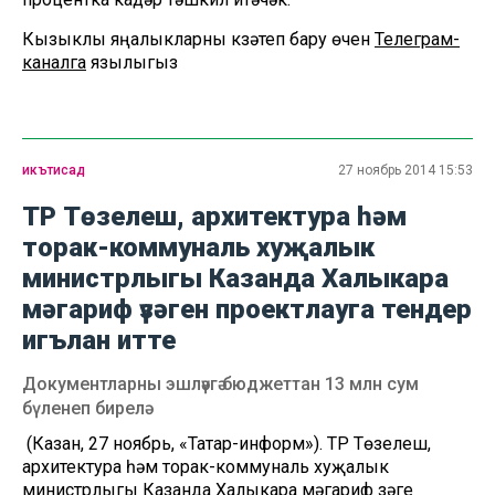
Кызыклы яңалыкларны күзәтеп бару өчен
Телеграм-
каналга
язылыгыз
икътисад
27 ноябрь 2014 15:53
ТР Төзелеш, архитектура һәм
торак-коммуналь хуҗалык
министрлыгы Казанда Халыкара
мәгариф үзәген проектлауга тендер
игълан итте
Документларны эшләүгә бюджеттан 13 млн сум
бүленеп бирелә
(Казан, 27 ноябрь, «Татар-информ»). ТР Төзелеш,
архитектура һәм торак-коммуналь хуҗалык
министрлыгы Казанда Халыкара мәгариф үзәге