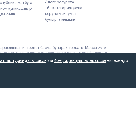
Әлеге ресурста
спублика матбугат
16+ категорияләренә
м коммуникацияләр
керүче мәгълүмат
ме белән
булырга мөмкин.
тарафыннан интернет басма буларак теркәлгән. Массакүләм
үләм коммуникацияләр өлкәсендә күзәтчелек итүче Федераль
атлар турындагы сәясәткә
һәм
Конфиденциальлек сәясәте
нигезендә
фыннан мәгълүмат агентлыгы буларак 15.09.2016 елда
гълүмат агентлыгы язмаларын һәм материалларын башка
ехнологий и массовых коммуникаций (Роскомнадзор).
х технологий и массовых коммуникаций.
нных технологий и массовых коммуникаций
а РФ «О СМИ» при распространении сообщений и
на.