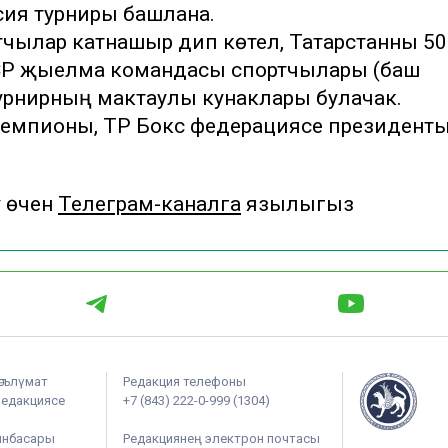
сия турниры башлана.
тчылар катнашыр дип көтелә, Татарстанны 50
СССР җыелма командасы спортчылары (баш
турнирның мактаулы кунаклары булачак.
чемпионы, ТР Бокс федерациясе президент
у өчен
Телеграм-каналга
язылыгыз
әгълүмат
Редакция телефоны
редакциясе
+7 (843) 222-0-999 (1304)
ынбасары
Редакциянең электрон почтасы