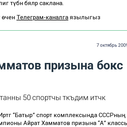
ә түбән бәяләр саклана.
у өчен
Телеграм-каналга
язылыгыз
7 октябрь 200
мматов призына бокс
нны 50 спортчы тәкъдим итәчәк
. Иртәгә “Батыр” спорт комплексында СССРның
чемпионы Айрат Хамматов призына “А” класс