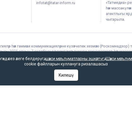
«Татмедиа» ре
infotat@tatar-inform.ru
һәм массакүлә
агентлыгы ярдә
чыгарыла.
гияләр һәм гаммәви коммуникацияләрне күзәтчелек хезмәте (Роскомнадзор) 
гы 2025 елның 7 октябрендә элемтә, мәгълүмати технологияләр һәм массак
дә сез әлеге белдерүгә,
шәхси мәгълүматларны эшкәртүгә
,
Шәхси мәгълүм
 һәм гаммәви коммуникацияләрне күзәтчелек хезмәте (Роскомнадзор) тара
cookie файлларын куллануга ризалашасыз
РФ «Матбугат турында» законының 23 маддәсе буенча, «Татар-информ» мә
 кую мәҗбүри.
Килешү
ое в Федеральной службе по надзору в сфере связи, информационных т
 выдано Федеральной службой по надзору в сфере связи, информационны
ентство в Федеральной службе по надзору в сфере связи, информацио
С 77 – 67031 от 15.09.2016 года. В соответствии со статьей 23 Закон
ругим средством массовой информации гиперссылка на него обязатель