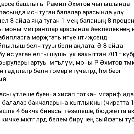
у идарәсе башлыгы Рамил Әхмәтов чыгышында
каласында исән туган балалар арасында үлү
быел 8 айда яңа туган 1 мең баланың 8 проце
бибы моны мигрантлар арасында йөклелекнең 
ипларга мөрәҗәгать итүе нәтиҗәсендә
ылыш белән тууы белән аңлата. Ә 8 айда
у исә узган елгы шушы ук вакыттан 701гә күбр
вырулары артуы мәгълүм, моны Р.Әхмәтов тәмә
дәтлеләр белән гомер итүчеләрдә һәм бергә
ый.
сы үтәлеше буенча хисап тоткан мәгариф ида
балалар бакчаларына кытлыкны (чиратта 
иешле 4 бакча бинасы төзелеше, бюджетта а
, кичке мәктәпләрдә белем бирүнең сыйфаты түб