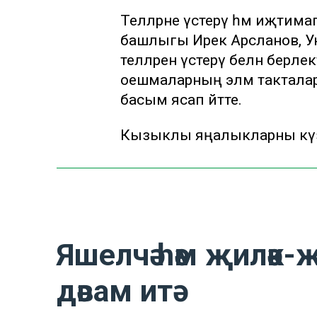
Телләрне үстерү һәм иҗтима
башлыгы Ирек Арсланов, Унив
телләрен үстерү белән берлек
оешмаларның элмә такталарын
басым ясап әйтте.
Кызыклы яңалыкларны күзә
Яшелчә һәм җиләк
дәвам итә