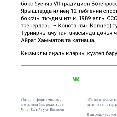
бокс буенча VII традицион Бөтенрос
Ярышларда илнең 12 төбәгеннән спор
боксчы тәкъдим итәчәк. 1989 елгы 
тренерлары – Константин Копцев) 
Турнирны ачу тантанасында дөнья 
Айрат Хамматов та катнаша.
Кызыклы яңалыкларны күзәтеп бар
«Татар-информ» мәгълүмат
«Татар-информ» м
агентлыгы баш редакторы
агентлыгы татар 
Ринат Вагыйз улы Билалов
Баш редактор ур