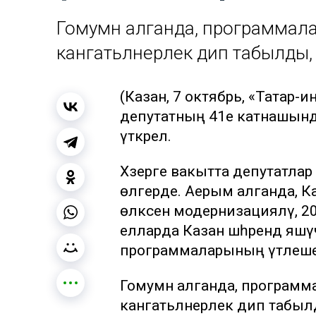
Гомумән алганда, программал
канәгатьләнерлек дип табылды, 
(Казан, 7 октябрь, «Татар-
депутатның 41е катнашында
үткәрелә.
Хәзерге вакытта депутатлар кө
өлгерде. Аерым алганда, Ка
өлкәсен модернизацияләү, 2
елларда Казан шәһәрендә яшә
программаларының үтәлеш
Гомумән алганда, програм
канәгатьләнерлек дип табылд