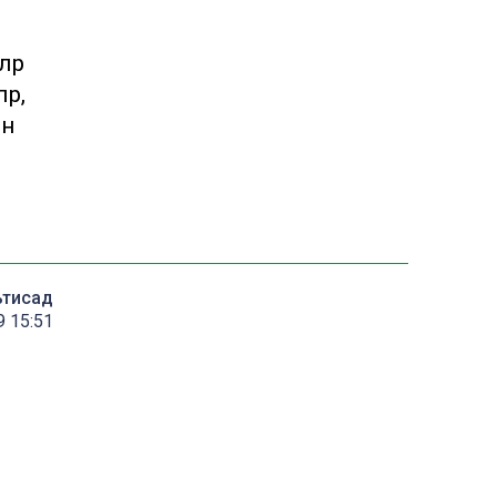
ләр
әр,
ен
ътисад
9 15:51