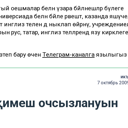
гый оешмалар белән үзара бәйләнешләр бүлеге
ерсиада белән бәйле рәвештә, казанда яшәүче
тә инглиз телен дә ныклап өйрәнү, учреждениел
 рус, татар, инглиз телләрендә язу кирәклег
теп бару өчен
Телеграм-каналга
язылыгыз
ик
7 октябрь 200
-җимеш очсызлануын