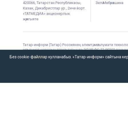
420066, Татарстан Республикасы,
Зилә Мөбәрәкшина
Казан, Декабристлар ур., 2нче йорт.
«ТАТМЕДИА» акционерлык
җәмгыяте
Татар-информ (Татар) Россиянең элемтә, мәгълүмати техноло
мәгълүмат чарасын теркәү турында ЭЛ № ФС 77-90202 таныклы
хезмәт тарафыннан бирелгән.
Без cookie-файллар кулланабыз. «Татар-информ» сайтына кергән
«Татар-информ» Россиянең элемтә, мәгълүмати технологияләр
теркәлгән. Гамәлдәге таныклык номеры – № ФС 77 – 67031. 
массакүләм мәгълүмат чарасы таратканда аңа гиперсылтама
Татар-информ (Татар) сетевое издание, зарегистрированн
Запись о регистрации СМИ ЭЛ № ФС 77 - 90202 07.10.2025
«Татар-информ» зарегистрировано как информационное аг
(Роскомнадзор). Номер действующего свидетельства ИА № Ф
материалов информационного агентства «Татар-информ» д