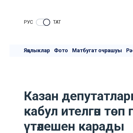
РУC
ТАТ
Яңалыклар
Фото
Матбугат очрашуы
Рә
Казан депутатлары
кабул ителгән тө
үтәлешен карады