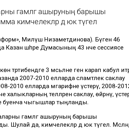
арны гамәлгә ашыруның барышы
әмма кимчелекләр дә юк түгел
информ», Миләүшә Низаметдинова). Бүген 46
 Казан шәһәре Думасының 43 нче сессиясе
н тәртибендәге 3 мәсьәләне генә карап кабул итәр
занда 2007-2010 елларда сәламәтлек саклау
008-2010 елларда мәгарифне үстерү, 2008-201
үче халыкларның телләрен саклау, өйрәнү, үсте
е буенча чыгышлар тыңланды.
маларны гамәлгә ашыруның барышы
ы. Шулай да, кимчелекләр дә юк түгел. Мәсәлән