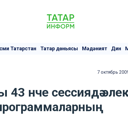
сми Татарстан
Татар дөньясы
Мәдәният
Дин
7 октябрь 200
 43 нче сессиядә эле
п программаларның