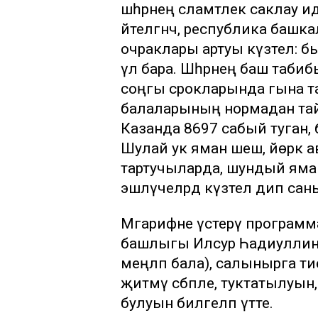
шәһәрнең сәламәтлек сакла
әйтелгәнчә, республика баш
очраклары артуы күзәтелә: 
үлә бара. Шәһәрнең баш та
соңгы срокларында гына таб
балаларының нормадан тайп
Казанда 8697 сабый туган, б
Шулай ук яман шеш, йөрәк а
тартучыларда, шундый яман га
эшләүчеләрдә күзәтелә дип сан
Мәгарифне үстерү программа
башлыгы Илсур Һадиуллин 
меңләп бала), салынырга т
җитмәү сәбәпле, туктатылуын
булуын билгеләп үтте.