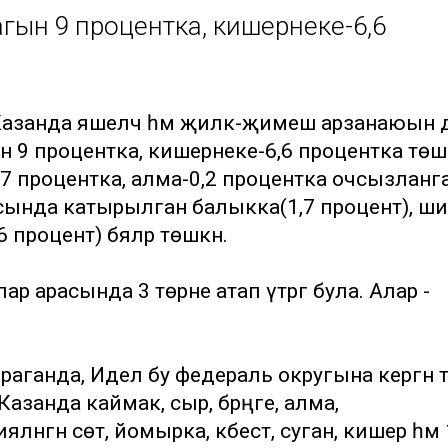
 тагын 9 процентка, кишернеке-6,6
 Казанда яшелчә һәм җиләк-җимеш арзанаюын 
агын 9 процентка, кишернеке-6,6 процентка төшк
4,7 процентка, алма-0,2 процентка очсызланг
сында катырылган балыкка(1,7 процент), ши
процент) бәяләр төшкән.
лар арасында 3 төрне атап үтәргә була. Алар -
араганда, Идел бу федераль округына кергән т
занда каймак, сыр, бәрәңге, алма,
нгән сөт, йомырка, кәбестә, суган, кишер һәм 