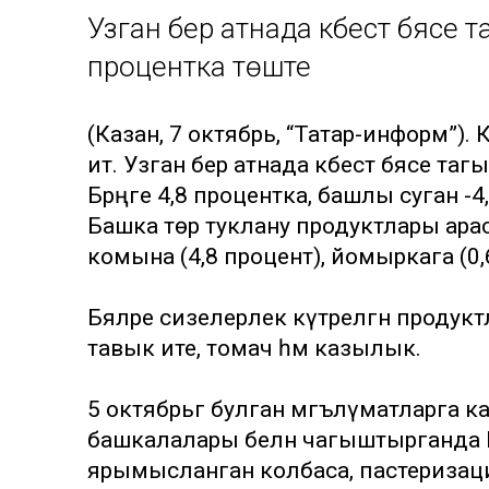
Узган бер атнада кәбестә бәясе
процентка төште
(Казан, 7 октябрь, “Татар-информ”).
итә. Узган бер атнада кәбестә бәясе т
Бәрәңге 4,8 процентка, башлы суган -
Башка төр туклану продуктлары ара
комына (4,8 процент), йомыркага (0,6 
Бәяләре сизелерлек күтәрелгән продукт
тавык ите, томач һәм казылык.
5 октябрьгә булган мәгълүматларга к
башкалалары белән чагыштырганда Ка
ярымысланган колбаса, пастеризациялә