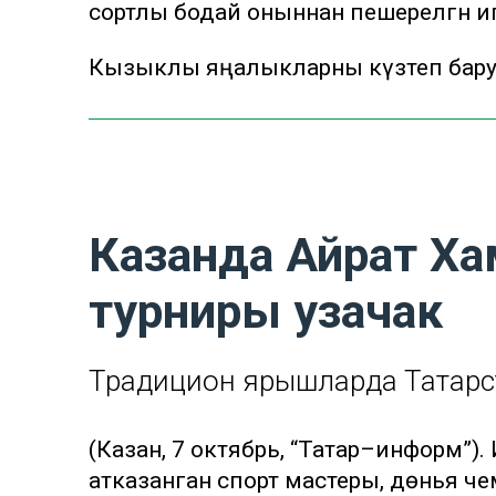
сортлы бодай оныннан пешерелгән ипиг
Кызыклы яңалыкларны күзәтеп бар
Казанда Айрат Ха
турниры узачак
Традицион ярышларда Татарста
(Казан, 7 октябрь, “Татар–информ”)
атказанган спорт мастеры, дөнья 