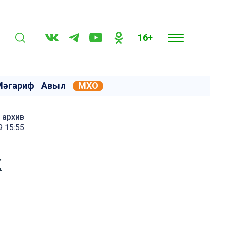
16+
Мәгариф
Авыл
МХО
архив
9 15:55
к