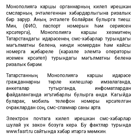
Монополиягә каршы органнарның килеп ирешкән
смсларның эчтәлегеннән хәбәрдарлыгына ризалык
бирү зарур. Аның эчтәлеге болайрак булырга тиеш:
Мин, (ФИО, паспорт номерын һәм сериясен
күрсәтергә), Монополиягә каршы хезмәтнең
Татарстандагы идарәсенең смс-хәбәрләр турындагы
мәгълүматны белүенә, нинди номердан һәм кайсы
номерга җибәрелүе (кәрәзле элемтә операторы
исемен күрсәтеп) турындагы мәгълүматны белүенә
ризалык бирәм.
Татарстанның Монополиягә каршы идарәсе
гражданнарны төрле килешүләр имзалаганда,
анкеталар тутырганда, инфоматлардан
файдаланганда игътибарлы булырга өнди. Кагыйдә
буларак, мобиль телефон номеры күрсәтелгән
очраклардан соң, смс-спамнар саны арта.
Электрон почтага килеп ирешкән смс-хәбәрләр
шулай ук закон бозуга керә. Бу фактлар турында
www.fasrt.ru сайтында хәбәр итәргә мөмкин.