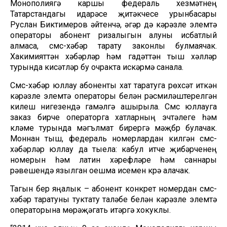
Монополиягә каршы федераль хезмәтнең
Татарстандагы идарәсе җитәкчесе урынбасары
Руслан Биктимеров әйтүенчә, әгәр дә кәрәзле элемтә
операторы абонент ризалыгын алуны исбатлый
алмаса, смс-хәбәр тарату законлы булмаячак.
Хакимияттән хәбәрләр һәм гадәттән тыш хәлләр
турында кисәтүләр бу очракта искәрмә санала.
Смс-хәбәр юллау абоненты хат таратуга рөхсәт иткән
кәрәзле элемтә операторы белән рәсмиләштерелгән
килешү нигезендә гамәлгә ашырыла. Смс юллауга
заказ бирүче операторга хатларның эчтәлеге һәм
күләме турында мәгълүмат бирергә мәҗбүр булачак.
Моннан тыш, федераль номерлардан килгән смс-
хәбәрләр юллау да тыела: кабул итүче җибәрүченең
номерын һәм латин хәрефләре һәм саннары
рәвешендә язылган оешма исемен күрә алачак.
Тагын бер яңалык – абонент конкрет номердан смс-
хәбәр таратуны туктату таләбе белән кәрәзле элемтә
операторына мөрәҗәгать итәргә хокуклы.