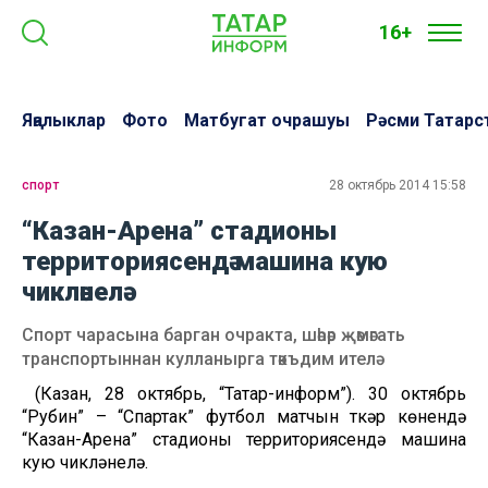
16+
Яңалыклар
Фото
Матбугат очрашуы
Рәсми Татарс
спорт
28 октябрь 2014 15:58
“Казан-Арена” стадионы
территориясендә машина кую
чикләнелә
Спорт чарасына барган очракта, шәһәр җәмәгать
транспортыннан кулланырга тәкъдим ителә
(Казан, 28 октябрь, “Татар-информ”). 30 октябрь
“Рубин” – “Спартак” футбол матчын үткәрү көнендә
“Казан-Арена” стадионы территориясендә машина
кую чикләнелә.