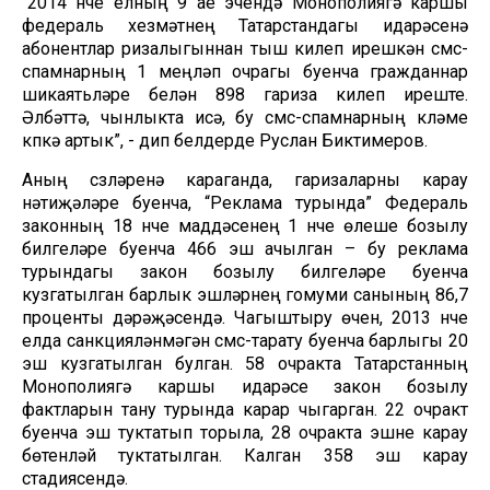
“2014 нче елның 9 ае эчендә Монополиягә каршы
федераль хезмәтнең Татарстандагы идарәсенә
абонентлар ризалыгыннан тыш килеп ирешкән смс-
спамнарның 1 меңләп очрагы буенча гражданнар
шикаятьләре белән 898 гариза килеп иреште.
Әлбәттә, чынлыкта исә, бу смс-спамнарның күләме
күпкә артык”, - дип белдерде Руслан Биктимеров.
Аның сүзләренә караганда, гаризаларны карау
нәтиҗәләре буенча, “Реклама турында” Федераль
законның 18 нче маддәсенең 1 нче өлеше бозылу
билгеләре буенча 466 эш ачылган – бу реклама
турындагы закон бозылу билгеләре буенча
кузгатылган барлык эшләрнең гомуми санының 86,7
проценты дәрәҗәсендә. Чагыштыру өчен, 2013 нче
елда санкцияләнмәгән смс-тарату буенча барлыгы 20
эш кузгатылган булган. 58 очракта Татарстанның
Монополиягә каршы идарәсе закон бозылу
фактларын тану турында карар чыгарган. 22 очракт
буенча эш туктатып торыла, 28 очракта эшне карау
бөтенләй туктатылган. Калган 358 эш карау
стадиясендә.