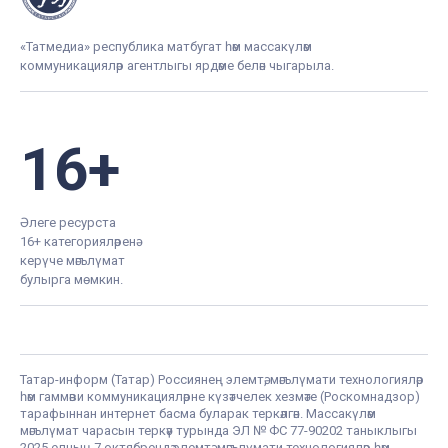
«Татмедиа» республика матбугат һәм массакүләм
коммуникацияләр агентлыгы ярдәме белән чыгарыла.
16+
Әлеге ресурста
16+ категорияләренә
керүче мәгълүмат
булырга мөмкин.
Татар-информ (Татар) Россиянең элемтә, мәгълүмати технологияләр
һәм гаммәви коммуникацияләрне күзәтчелек хезмәте (Роскомнадзор)
тарафыннан интернет басма буларак теркәлгән. Массакүләм
мәгълүмат чарасын теркәү турында ЭЛ № ФС 77-90202 таныклыгы
2025 елның 7 октябрендә элемтә, мәгълүмати технологияләр һәм