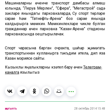
Машиналарны өченче транспорт дамбасы алмаш
юлында, “Леруа Мерлен”, “Сфера”, “Мегастрой” сәүдә
үзәкләре янындагы парковкаларда, Су спорт төрләре
сарае һәм “Татнефть-Арена” боз сарае янында
калдырырга мөмкин. Мөмкинлекләре чикле булган
гражданнар өчен парковка “Казан-Арена” стадионы
парковкасында оештырылачак.
Спорт чарасына барган очракта, шәһәр җәмәгать
транспортыннан кулланырга тәкъдим ителә, дип яза
Казан мэриясе сайты.
Кызыклы яңалыкларны күзәтеп бару өчен
Телеграм-
каналга
язылыгыз
җәмгыять
28 октябрь 2014 15:48