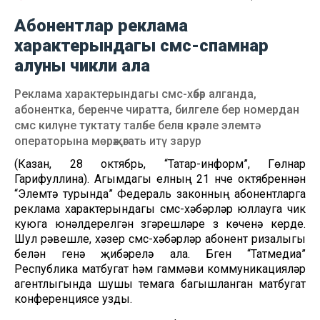
Абонентлар реклама
характерындагы смс-спамнар
алуны чикли ала
Реклама характерындагы смс-хәбәр алганда,
абонентка, беренче чиратта, билгеле бер номердан
смс килүне туктату таләбе белән кәрәзле элемтә
операторына мөрәҗәгать итү зарур
(Казан, 28 октябрь, “Татар-информ”, Гөлнар
Гарифуллина). Агымдагы елның 21 нче октябреннән
“Элемтә турында” Федераль законның абонентларга
реклама характерындагы смс-хәбәрләр юллауга чик
куюга юнәлдерелгән үзгәрешләре үз көченә керде.
Шул рәвешле, хәзер смс-хәбәрләр абонент ризалыгы
белән генә җибәрелә ала. Бүген “Татмедиа”
Республика матбугат һәм гаммәви коммуникацияләр
агентлыгында шушы темага багышланган матбугат
конференциясе узды.