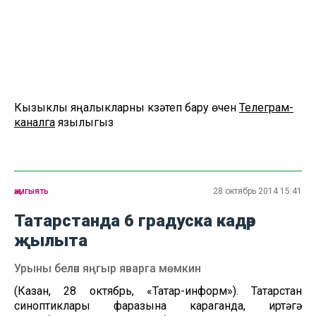
Кызыклы яңалыкларны күзәтеп бару өчен
Телеграм-
каналга
язылыгыз
җәмгыять
28 октябрь 2014 15:41
Татарстанда 6 градуска кадәр
җылыта
Урыны белән яңгыр яварга мөмкин
(Казан, 28 октябрь, «Татар-информ»). Татарстан
синоптиклары фаразына караганда, иртәгә