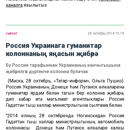
каналга
язылыгыз
сәясәт
28 октябрь 2014 15:18
Россия Украинага гуманитар
колоннаның яңасын җибәрә
Бу Россия тарафыннан Украинаның көнчыгышына
җибәрелгән дүртенче колонна булачак
(Мәскәү, 28 октябрь, «Татар-информ», Ольга Пушко).
Россия Украинаның Донецк һәм Луганск өлкәләренә
гуманитар ярдәм белән тагын бер колонна җибәрә,
дип хәбәр итә мәгълүмат агентлыклары Россия
Гадәттән тыш хәлләр министрлыгына сылтама белән.
"2014 елның 28 октябрендә Ногинскидан Россия
Гадәттән тыш хәлләр министрлыгының автомобиль
колоннасы Донецк һәм Луганск өлкәләре халкы