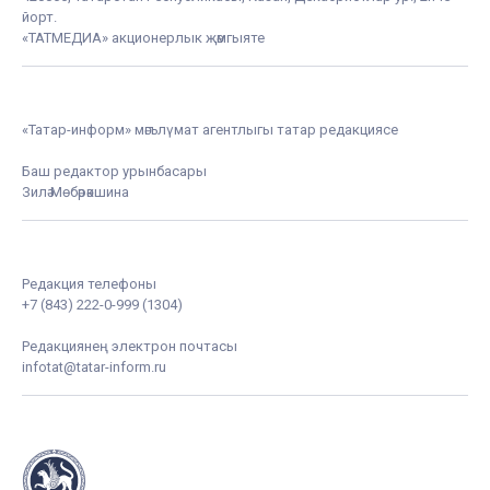
йорт.
«ТАТМЕДИА» акционерлык җәмгыяте
«Татар-информ» мәгълүмат агентлыгы татар редакциясе
Баш редактор урынбасары
Зилә Мөбәрәкшина
Редакция телефоны
+7 (843) 222-0-999 (1304)
Редакциянең электрон почтасы
infotat@tatar-inform.ru