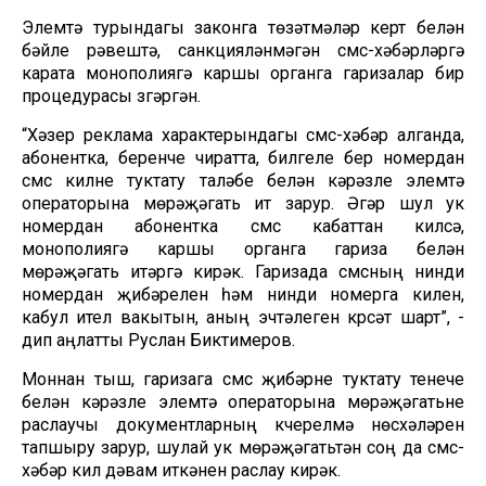
Элемтә турындагы законга төзәтмәләр кертү белән
бәйле рәвештә, санкцияләнмәгән смс-хәбәрләргә
карата монополиягә каршы органга гаризалар бирү
процедурасы үзгәргән.
“Хәзер реклама характерындагы смс-хәбәр алганда,
абонентка, беренче чиратта, билгеле бер номердан
смс килүне туктату таләбе белән кәрәзле элемтә
операторына мөрәҗәгать итү зарур. Әгәр шул ук
номердан абонентка смс кабаттан килсә,
монополиягә каршы органга гариза белән
мөрәҗәгать итәргә кирәк. Гаризада смсның нинди
номердан җибәрелүен һәм нинди номерга килүен,
кабул ителү вакытын, аның эчтәлеген күрсәтү шарт”, -
дип аңлатты Руслан Биктимеров.
Моннан тыш, гаризага смс җибәрүне туктату үтенече
белән кәрәзле элемтә операторына мөрәҗәгатьне
раслаучы документларның күчерелмә нөсхәләрен
тапшыру зарур, шулай ук мөрәҗәгатьтән соң да смс-
хәбәр килү дәвам иткәнен раслау кирәк.