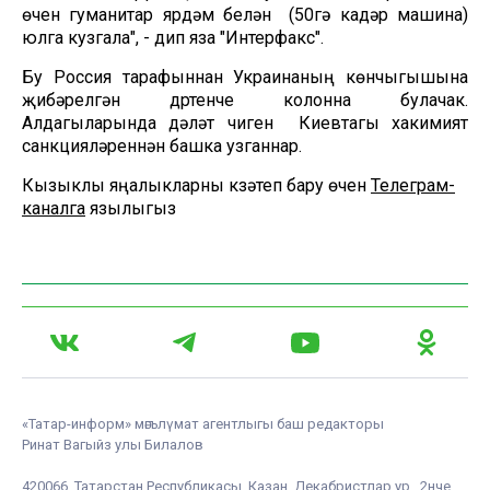
өчен гуманитар ярдәм белән (50гә кадәр машина)
юлга кузгала", - дип яза "Интерфакс".
Бу Россия тарафыннан Украинаның көнчыгышына
җибәрелгән дүртенче колонна булачак.
Алдагыларында дәүләт чиген Киевтагы хакимият
санкцияләреннән башка узганнар.
Кызыклы яңалыкларны күзәтеп бару өчен
Телеграм-
каналга
язылыгыз
«Татар-информ» мәгълүмат агентлыгы баш редакторы
Ринат Вагыйз улы Билалов
420066, Татарстан Республикасы, Казан, Декабристлар ур., 2нче