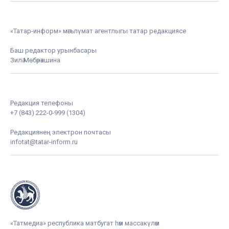
«Татар-информ» мәгълүмат агентлыгы татар редакциясе
Баш редактор урынбасары
Зилә Мөбәрәкшина
Редакция телефоны
+7 (843) 222-0-999 (1304)
Редакциянең электрон почтасы
infotat@tatar-inform.ru
«Татмедиа» республика матбугат һәм массакүләм