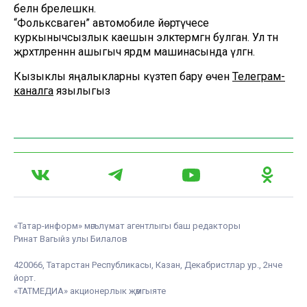
белән бәрелешкән.
“Фольксваген” автомобиле йөртүчесе
куркынычсызлык каешын эләктермәгән булган. Ул тән
җәрәхәтләреннән ашыгыч ярдәм машинасында үлгән.
Кызыклы яңалыкларны күзәтеп бару өчен
Телеграм-
каналга
язылыгыз
«Татар-информ» мәгълүмат агентлыгы баш редакторы
Ринат Вагыйз улы Билалов
420066, Татарстан Республикасы, Казан, Декабристлар ур., 2нче
йорт.
«ТАТМЕДИА» акционерлык җәмгыяте