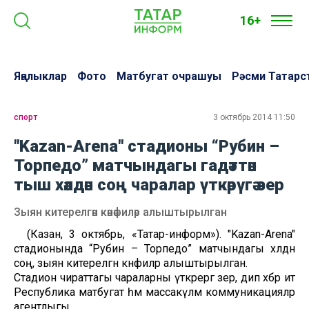
16+
Яңалыклар
Фото
Матбугат очрашуы
Рәсми Татарс
спорт
3 октябрь 2014 11:50
"Kazan-Arena" стадионы “Рубин –
Торпедо” матчындагы гадәттән
тыш хәлдән соң чаралар үткәрүгә әзер
Зыян китерелгән кәнәфиләр алыштырылган
(Казан, 3 октябрь, «Татар-информ»). "Kazan-Arena"
стадионында “Рубин – Торпедо” матчындагы хәлдән
соң, зыян китерелгән кәнәфиләр алыштырылган.
Стадион чираттагы чараларны үткәрергә әзер, дип хәбәр итә
Республика матбугат һәм массакүләм коммуникацияләр
агентлыгы.