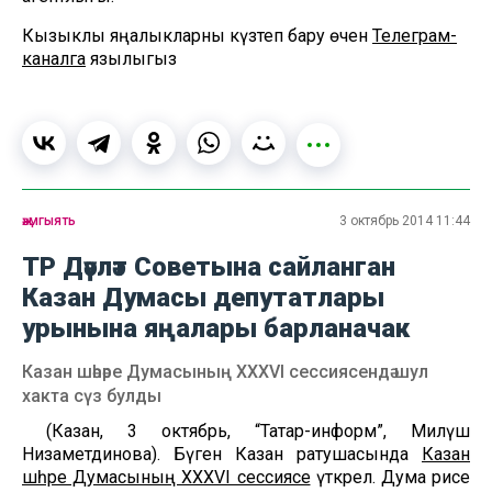
Кызыклы яңалыкларны күзәтеп бару өчен
Телеграм-
каналга
язылыгыз
җәмгыять
3 октябрь 2014 11:44
ТР Дәүләт Советына сайланган
Казан Думасы депутатлары
урынына яңалары барланачак
Казан шәһәре Думасының XXXVI сессиясендә шул
хакта сүз булды
(Казан, 3 октябрь, “Татар-информ”, Миләүшә
Низаметдинова). Бүген Казан ратушасында
Казан
шәһәре Думасының XXXVI сессиясе
үткәрелә. Дума рәисе