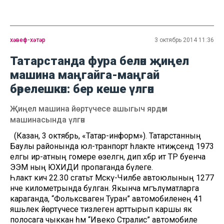
хәвеф-хәтәр
3 октябрь 2014 11:36
Татарстанда фура белән җиңел
машина маңгайга-маңгай
бәрелешкән: бер кеше үлгән
Җиңел машина йөртүчесе ашыгыч ярдәм
машинасында үлгән
(Казан, 3 октябрь, «Татар-информ»). Татарстанның
Баулы районында юл-транпорт һәлакәте нәтиҗәсендә 1973
елгы ир-атның гомере өзелгән, дип хәбәр итә ТР буенча
ЭЭМ ның ЮХИДИ пропаганда бүлеге.
Һәлакәт кичә 22.30 сәгатьтә Мәскәү-Чиләбе автоюлының 1277
нче километрында булган. Якынча мәгълүматларга
караганда, “Фольксваген Туран” автомобиленең 41
яшьлек йөртүчесе тизлеген арттырып каршы як
полосага чыккан һәм “Ивеко Стралис” автомобиле