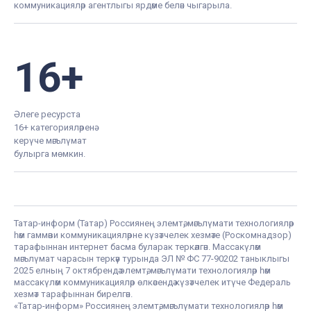
коммуникацияләр агентлыгы ярдәме белән чыгарыла.
16+
Әлеге ресурста
16+ категорияләренә
керүче мәгълүмат
булырга мөмкин.
Татар-информ (Татар) Россиянең элемтә, мәгълүмати технологияләр
һәм гаммәви коммуникацияләрне күзәтчелек хезмәте (Роскомнадзор)
тарафыннан интернет басма буларак теркәлгән. Массакүләм
мәгълүмат чарасын теркәү турында ЭЛ № ФС 77-90202 таныклыгы
2025 елның 7 октябрендә элемтә, мәгълүмати технологияләр һәм
массакүләм коммуникацияләр өлкәсендә күзәтчелек итүче Федераль
хезмәт тарафыннан бирелгән.
«Татар-информ» Россиянең элемтә, мәгълүмати технологияләр һәм