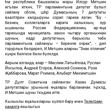
һәм республика башкаласы мэры Илсур Метшин
игълан иткәнчә, ТР парламентына депутат булып
сайлану сәбәпле, шәһәр Думасының 7 депутаты
вәкаләтләрен калдыруны сорап гариза язган. “Бу -
безнең коллегаларга карата халыкның зур
ышанычы. Россия Федерациясенең өр-яңа
тарихында муниципаль закон чыгару органыннан
шуның кадәр депутатның берьюлы төбәк
парламентына сайлануы – беренче очрак”, - дип
горурлык белдереп, И.Метшин аларны “Знак отличия”
күкрәк билгесе белән бүләкләде.
Аерым алганда, алар – Мөслимә Латыйпова, Руслан
Йосыпов, Андрей Егоров, Алексей Созинов, Роза
Җаббарова, Марат Рәхимов, Альберт Мөхәммәтшин.
ТР Дәүләт Советына сайланган Казан Думасы
депутатлары урынына яңалары барланачак. Һәрхәлдә,
И.Метшин шуны тәкъдим итте.
Кызыклы яңалыкларны күзәтеп бару өчен
Телеграм-
каналга
язылыгыз