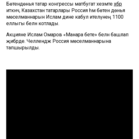
Бөтендөнья татар конгрессы матбугат хезмәте
хәбәр
иткәнчә, Казахстан татарлары Россия һәм бөтен дөнья
мөселманнарын Ислам дине кабул ителүнең 1100
еллыгы белән котлады.
Акцияне Ислам Омаров «Манара бәете» белән башлап
җибәрде. Челлендж Россия мөселманнарына
тапшырылды.