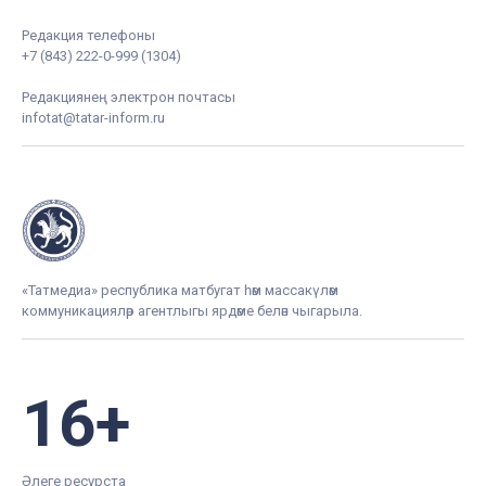
Редакция телефоны
+7 (843) 222-0-999 (1304)
Редакциянең электрон почтасы
infotat@tatar-inform.ru
«Татмедиа» республика матбугат һәм массакүләм
коммуникацияләр агентлыгы ярдәме белән чыгарыла.
16+
Әлеге ресурста