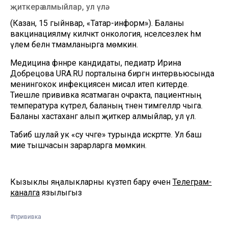
җиткерә алмыйлар, ул үлә.
(Казан, 15 гыйнвар, «Татар-информ»). Баланы
вакцинацияләмәү киләчәктә онкология, нәселсезлек һәм
үлем белән тәмамланырга мөмкин.
Медицина фәннәре кандидаты, педиатр Ирина
Добрецова URA.RU порталына биргән интервьюсында
менингокок инфекциясен мисал итеп китерде.
Тиешле прививка ясатмаган очракта, пациентның
температура күтәрелә, баланың тәненә тимгелләр чыга.
Баланы хастаханәгә алып җиткерә алмыйлар, ул үлә.
Табиб шулай ук «су чәчәге» турында искәртте. Ул баш
мие тышчасын зарарларга мөмкин.
Кызыклы яңалыкларны күзәтеп бару өчен
Телеграм-
каналга
язылыгыз
#прививка