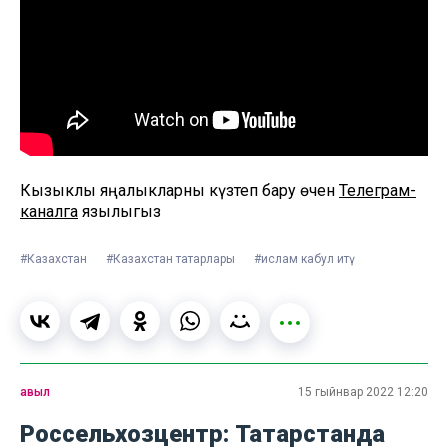
Кызыклы яңалыкларны күзәтеп бару өчен
Телеграм-
каналга
язылыгыз
#Казахстан
#Казахстан татарлары
#ислам кабул итү
авыл
15 гыйнвар 2022 12:20
Россельхозцентр: Татарстанда