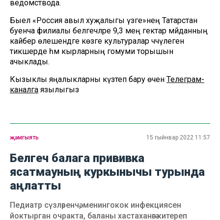
ведомствода.
Быел «Россия авыл хуҗалыгы үзәге»нең Татарстан
буенча филиалы белгечләре 9,3 мең гектар мәйданның
кайбер өлешендәге көзге культуралар чәчүлеген
тикшерде һәм кырларның гомуми торышын
ачыклады.
Кызыклы яңалыкларны күзәтеп бару өчен
Телеграм-
каналга
язылыгыз
җәмгыять
15 гыйнвар 2022 11:57
Белгеч балага прививка
ясатмауның куркынычы турында
аңлатты
Педиатр сүзләренчә, менингокок инфекциясен
йоктырган очракта, баланы хастаханәгә китереп