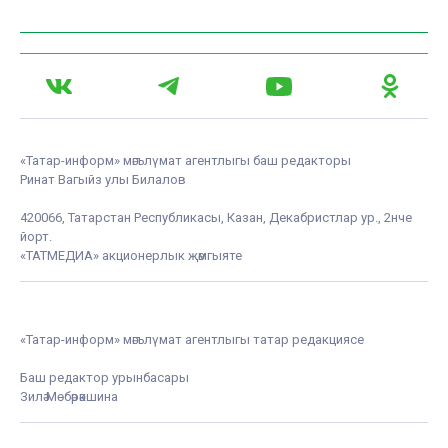
«Татар-информ» мәгълүмат агентлыгы баш редакторы
Ринат Вагыйз улы Билалов
420066, Татарстан Республикасы, Казан, Декабристлар ур., 2нче
йорт.
«ТАТМЕДИА» акционерлык җәмгыяте
«Татар-информ» мәгълүмат агентлыгы татар редакциясе
Баш редактор урынбасары
Зилә Мөбәрәкшина