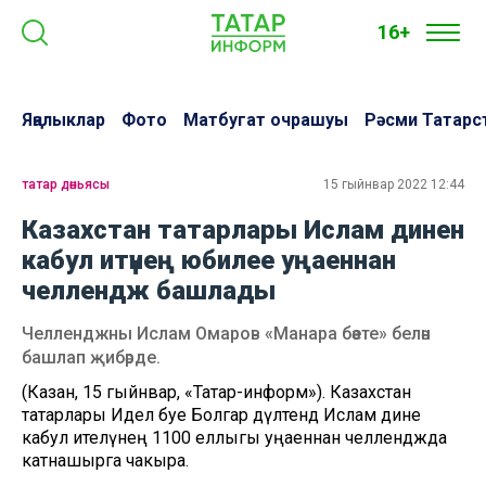
16+
Яңалыклар
Фото
Матбугат очрашуы
Рәсми Татарс
татар дөньясы
15 гыйнвар 2022 12:44
Казахстан татарлары Ислам динен
кабул итүнең юбилее уңаеннан
челлендж башлады
Челленджны Ислам Омаров «Манара бәете» белән
башлап җибәрде.
(Казан, 15 гыйнвар, «Татар-информ»). Казахстан
татарлары Идел буе Болгар дәүләтендә Ислам дине
кабул ителүнең 1100 еллыгы уңаеннан челленджда
катнашырга чакыра.