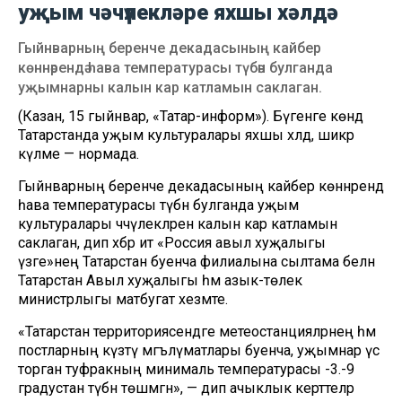
уҗым чәчүлекләре яхшы хәлдә
Гыйнварның беренче декадасының кайбер
көннәрендә һава температурасы түбән булганда
уҗымнарны калын кар катламын саклаган.
(Казан, 15 гыйнвар, «Татар-информ»). Бүгенге көндә
Татарстанда уҗым культуралары яхшы хәлдә, шикәр
күләме — нормада.
Гыйнварның беренче декадасының кайбер көннәрендә
һава температурасы түбән булганда уҗым
культуралары чәчүлекләрен калын кар катламын
саклаган, дип хәбәр итә «Россия авыл хуҗалыгы
үзәге»нең Татарстан буенча филиалына сылтама белән
Татарстан Авыл хуҗалыгы һәм азык-төлек
министрлыгы матбугат хезмәте.
«Татарстан территориясендәге метеостанцияләрнең һәм
постларның күзәтү мәгълүматлары буенча, уҗымнар үсә
торган туфракның минималь температурасы -3.-9
градустан түбән төшмәгән», — дип ачыклык керттеләр