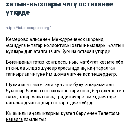
хатын-кызлары чигү остаханәсе
үткәрде
https://tatar-congress.org/
Кемерово өлкәсенең Междуреченск шәһәрендә
«Сандугач» татар коллективы хатын-кызлары «Алтын
куллар» дип аталган чигү буенча остаханә үткәрде.
Бөтендөнья татар конгрессының матбугат хезмәте
хәбәр
иткәнчә
, авылда яшәүчеләр арасында иң киң таралган
тапкырлап чигүне һәм шома чигүне искә төшерделәр.
Шулай итеп, чигү гади кул эше булуга карамастан,
буыннар байлыгын саклаган тарихның бер өлеше генә
түгел, татар халкының традицияләре һәм мәдәниятләре
нигезен дә чагылдырып тора, диелә хәбәрдә.
Кызыклы яңалыкларны күзәтеп бару өчен
Телеграм-
каналга
язылыгыз