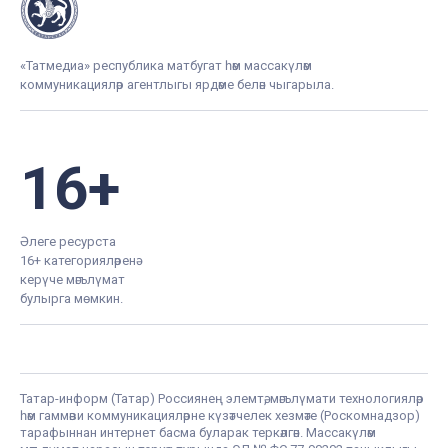
«Татмедиа» республика матбугат һәм массакүләм
коммуникацияләр агентлыгы ярдәме белән чыгарыла.
16+
Әлеге ресурста
16+ категорияләренә
керүче мәгълүмат
булырга мөмкин.
Татар-информ (Татар) Россиянең элемтә, мәгълүмати технологияләр
һәм гаммәви коммуникацияләрне күзәтчелек хезмәте (Роскомнадзор)
тарафыннан интернет басма буларак теркәлгән. Массакүләм