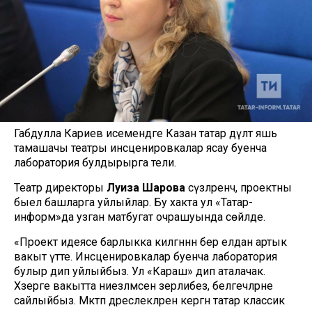
Габдулла Кариев исемендәге Казан татар дәүләт яшь
тамашачы театры инсценировкалар ясау буенча
лаборатория булдырырга тели.
Театр директоры
Луиза Шарова
сүзләренчә, проектны
быел башларга уйлыйлар. Бу хакта ул «Татар-
информ»да узган матбугат очрашуында сөйләде.
«Проект идеясе барлыкка килгәннән бер елдан артык
вакыт үтте. Инсценировкалар буенча лаборатория
булыр дип уйлыйбыз. Ул «Караш» дип аталачак.
Хәзерге вакытта ниезләмәсен әзерлибез, белгечләрне
сайлыйбыз. Мәктәп дәреслекләренә кергән татар классик