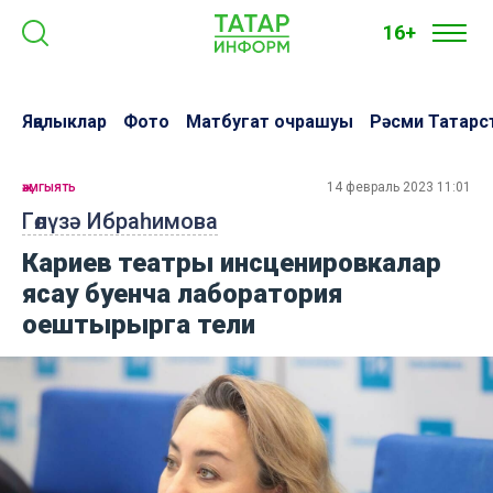
16+
Яңалыклар
Фото
Матбугат очрашуы
Рәсми Татарс
җәмгыять
14 февраль 2023 11:01
Гөлүзә Ибраһимова
Кариев театры инсценировкалар
ясау буенча лаборатория
оештырырга тели