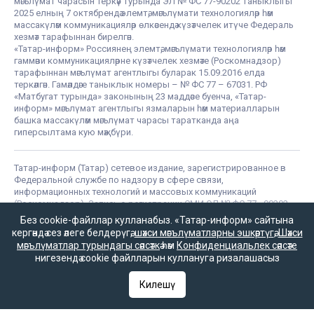
мәгълүмат чарасын теркәү турында ЭЛ № ФС 77-90202 таныклыгы
2025 елның 7 октябрендә элемтә, мәгълүмати технологияләр һәм
массакүләм коммуникацияләр өлкәсендә күзәтчелек итүче Федераль
хезмәт тарафыннан бирелгән.
«Татар-информ» Россиянең элемтә, мәгълүмати технологияләр һәм
гаммәви коммуникацияләрне күзәтчелек хезмәте (Роскомнадзор)
тарафыннан мәгълүмат агентлыгы буларак 15.09.2016 елда
теркәлгән. Гамәлдәге таныклык номеры – № ФС 77 – 67031. РФ
«Матбугат турында» законының 23 маддәсе буенча, «Татар-
информ» мәгълүмат агентлыгы язмаларын һәм материалларын
башка массакүләм мәгълүмат чарасы таратканда аңа
гиперсылтама кую мәҗбүри.
Татар-информ (Татар) сетевое издание, зарегистрированное в
Федеральной службе по надзору в сфере связи,
информационных технологий и массовых коммуникаций
(Роскомнадзор). Запись о регистрации СМИ ЭЛ № ФС 77 - 90202
07.10.2025 выдано Федеральной службой по надзору в сфере
Без cookie-файллар кулланабыз. «Татар-информ» сайтына
связи, информационных технологий и массовых коммуникаций.
кергәндә сез әлеге белдерүгә,
шәхси мәгълүматларны эшкәртүгә
,
Шәхси
«Татар-информ» зарегистрировано как информационное
мәгълүматлар турындагы сәясәткә
һәм
Конфиденциальлек сәясәте
агентство в Федеральной службе по надзору в сфере связи,
нигезендә cookie файлларын куллануга ризалашасыз
информационных технологий и массовых коммуникаций
(Роскомнадзор). Номер действующего свидетельства ИА № ФС
Килешү
77 – 67031 от 15.09.2016 года. В соответствии со статьей 23
Закона РФ «О СМИ» при распространении сообщений и
материалов информационного агентства «Татар-информ» другим