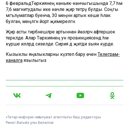
6 февральдәТөркиянең көньяк-көнчыгышында 7,7 һәм
7,6 магнитудалы ике көчле җир тетрәү булды. Соңгы
мәгълүматлар буенча, 30 меңнән артык кеше һәлак
булган, меңләгән йорт җимерелгән.
Җир асты тирбәнешләре артыннан йөзләрчә афтершок
теркәлде. Алар Төркиянең ун провинциясендә һәм
күрше илләрдә сизелде. Сирия дә җитди зыян күрде.
Кызыклы яңалыкларны күзәтеп бару өчен
Телеграм-
каналга
язылыгыз
«Татар-информ» мәгълүмат агентлыгы баш редакторы
Ринат Вагыйз улы Билалов