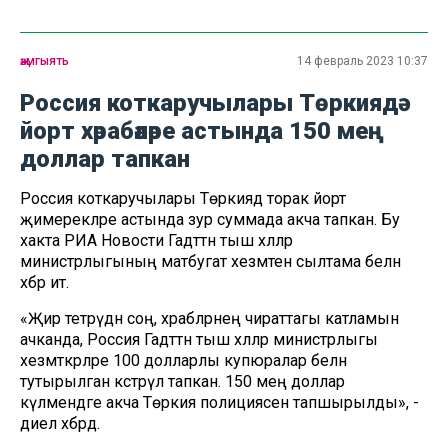
җәмгыять
14 февраль 2023 10:37
Россия коткаручылары Төркиядә
йорт хәрабәләре астында 150 мең
доллар тапкан
Россия коткаручылары Төркиядә торак йорт
җимерекләре астында зур суммада акча тапкан. Бу
хакта РИА Новости Гадәттән тыш хәлләр
министрлыгының матбугат хезмәтенә сылтама белән
хәбәр итә.
«Җир тетрәүдән соң, хәрабәләрнең чираттагы катламын
ачканда, Россия Гадәттән тыш хәлләр министрлыгы
хезмәткәрләре 100 долларлы купюралар белән
тутырылган кәстрүл тапкан. 150 мең доллар
күләмендәге акча Төркия полициясенә тапшырылды», -
диелә хәбәрдә.