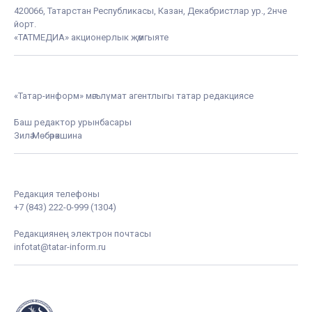
420066, Татарстан Республикасы, Казан, Декабристлар ур., 2нче
йорт.
«ТАТМЕДИА» акционерлык җәмгыяте
«Татар-информ» мәгълүмат агентлыгы татар редакциясе
Баш редактор урынбасары
Зилә Мөбәрәкшина
Редакция телефоны
+7 (843) 222-0-999 (1304)
Редакциянең электрон почтасы
infotat@tatar-inform.ru