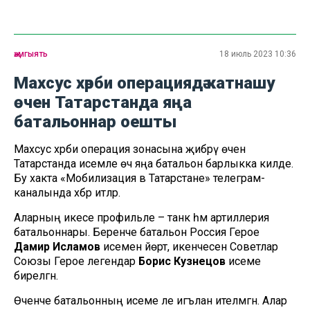
җәмгыять
18 июль 2023 10:36
Махсус хәрби операциядә катнашу
өчен Татарстанда яңа
батальоннар оешты
Махсус хәрби операция зонасына җибәрү өчен
Татарстанда исемле өч яңа батальон барлыкка килде.
Бу хакта «Мобилизация в Татарстане» телеграм-
каналында хәбәр итәләр.
Аларның икесе профильле – танк һәм артиллерия
батальоннары. Беренче батальон Россия Герое
Дамир Исламов
исемен йөртә, икенчесенә Советлар
Союзы Герое легендар
Борис Кузнецов
исеме
бирелгән.
Өченче батальонның исеме әле игълан ителмәгән. Алар