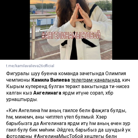
t.me/kamilavalieva26official
Фигуралы шуу буенча команда зачетында Олимпия
чемпионы
Камилә Вәлиева
телеграм-каналында
, кичә
Кырым күперендә булган теракт вакытында әти-әнисез
калган кыз
Ангелинага
ярдәм итүне сорап, хәбәр
урнаштырды.
«Кичә Ангелина һәм аның гаиләсе белән фаҗига булды,
һәм, минемчә, аны читләтеп үтеп булмый. Хәзер
барыбызга да Ангелинага ярдәм итү һәм аның өчен зур
гаилә булу бик мөһим. Әйдәгез, барыбыз да шундый ук
фотоларны #АнгелинаМысТобой хештегы белән