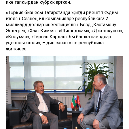
ике тапкырдан күбрәккә арткан.
«Төркия бизнесы Татарстанда җитди рәвештә тәкъдим
ителгән. Сезнең ил компанияләре республикага 2
миллиард доллар инвестицияләгән. Бездә „Кастамону
Энтегре», «Хаят Кимья», «Шишеджам», «Джошкуноз»,
«Колуман», «Тирсан Кардан» һәм башка заводлар
уңышлы эшли», – дип санап үтте республика
җитәкчесе.