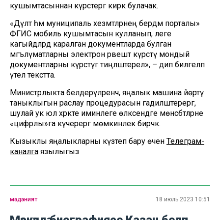
кушымтасыннан күрсәтергә кирәк булачак.
«Дәүләт һәм муниципаль хезмәтләрнең бердәм порталы»
ФГИС мобиль кушымтасын кулланып, әлеге
кагыйдәләрдә каралган документларда булган
мәгълүматларны электрон рәвештә күрсәтү мондый
документларны күрсәтүгә тиңләштерелә», – дип билгеләп
үтелә текстта.
Министрлыкта белдерүләренчә, яңалык машина йөртү
таныклыгын раслау процедурасын гадиләштерергә,
шулай ук юл хәрәкәте иминлеге өлкәсендәге мөнәсәбәтләрне
«цифрлы»га күчерергә мөмкинлек бирәчәк.
Кызыклы яңалыкларны күзәтеп бару өчен
Телеграм-
каналга
язылыгыз
мәдәният
18 июль 2023 10:51