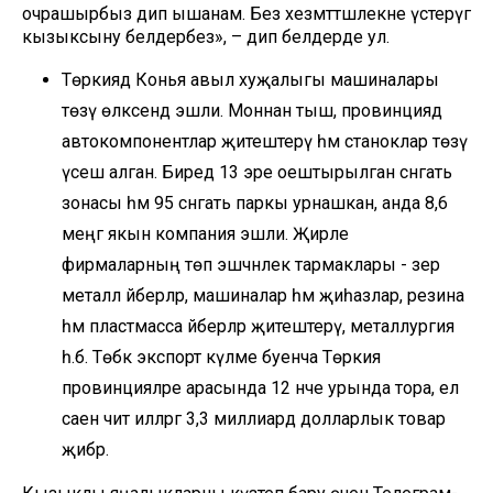
очрашырбыз дип ышанам. Без хезмәттәшлекне үстерүгә
кызыксыну белдерәбез», – дип белдерде ул.
Төркиядә Конья авыл хуҗалыгы машиналары
төзү өлкәсендә эшли. Моннан тыш, провинциядә
автокомпонентлар җитештерү һәм станоклар төзү
үсеш алган. Биредә 13 эре оештырылган сәнәгать
зонасы һәм 95 сәнәгать паркы урнашкан, анда 8,6
меңгә якын компания эшли. Җирле
фирмаларның төп эшчәнлек тармаклары - әзер
металл әйберләр, машиналар һәм җиһазлар, резина
һәм пластмасса әйберләр җитештерү, металлургия
һ.б. Төбәк экспорт күләме буенча Төркия
провинцияләре арасында 12 нче урында тора, ел
саен чит илләргә 3,3 миллиард долларлык товар
җибәрә.