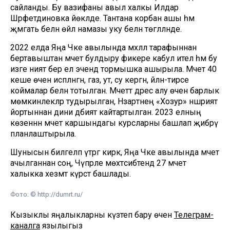
сайланды. Бу вазифаны авыл халкы Илдар
Шәрәфетдиновка йөкләде. Тантана корбан ашы һәм
җәмәгать белән өйлә намазы уку белән төгәлләнде.
2022 елда Яңа Чәке авылында мәхәллә тарафыннан
бертавыштан мәчет булдыру фикере кабул ителә һәм бу
изге ният бер ел эчендә тормышка ашырыла. Мәчет 40
кеше өчен исәпләнгән, газ, ут, су кергән, әйләнә-тирәсе
коймалар белән тотылган. Мәчеттә дәрес алу өчен барлык
мөмкинлекләр тудырылган, Нәзарәтнең «Хозур» нәшрият
йортыннан дини әдәбият кайтартылган. 2023 елның
көзеннән мәчет каршындагы курсларны башлап җибәрү
планлаштырыла.
Шунысын билгеләп үтәргә кирәк, Яңа Чәке авылында мәчет
ачылганнан соң, Чүпрәле мөхтәсибәтендә 27 мәчет
халыкка хезмәт күрсәтә башлады.
Фото: © http://dumrt.ru/
Кызыклы яңалыкларны күзәтеп бару өчен
Телеграм-
каналга
язылыгыз