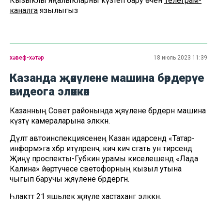
Кызыклы яңалыкларны күзәтеп бару өчен
Телеграм-
каналга
язылыгыз
хәвеф-хәтәр
18 июль 2023 11:39
Казанда җәяүлене машина бәрдерүе
видеога эләккән
Казанның Совет районында җәяүлене бәрдерән машина
күзәтү камераларына эләккән.
Дәүләт автоинспекциясенең Казан идарәсендә «Татар-
информ»га хәбәр итүләренчә, кичә кич сәгать ун тирәсендә
Җиңү проспекты-Губкин урамы киселешендә «Лада
Калина» йөртүчесе светофорның кызыл утына
чыгып баручы җәяүлене бәрдергән.
Һәлакәттә 21 яшьлек җәяүле хастаханәгә эләккән.