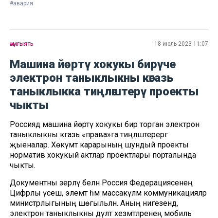
#авария
җәмгыять
18 июль 2023 11:07
Машина йөртү хокукы бирүче
электрон таныклыкны кәгазь
таныклыкка тиңләштерү проекты
чыкты
Россиядә машина йөртү хокукы бирә торган электрон
таныклыкны кәгазь «права»га тиңләштерергә
җыеналар. Хөкүмәт карарының шундый проекты
норматив хокукый актлар проектлары порталында
чыкты.
Документны әзерләү белән Россия Федерациясенең
Цифрлы үсеш, элемтә һәм массакүләм коммуникацияләр
министрлыгының шөгыльләнә. Аның нигезендә,
электрон таныклыкны дәүләт хезмәтләренең мобиль