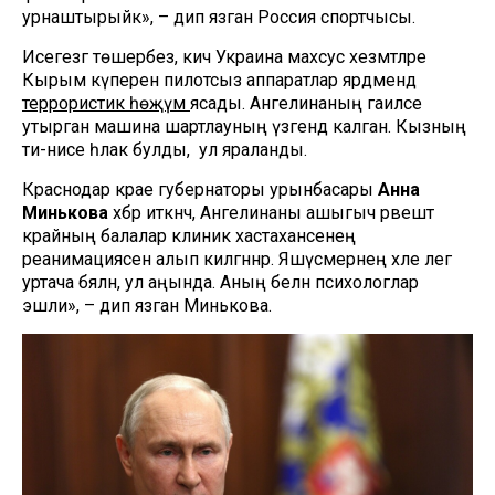
урнаштырыйк», – дип язган Россия спортчысы.
Исегезгә төшерәбез, кичә Украина махсус хезмәтләре
Кырым күперенә пилотсыз аппаратлар ярдәмендә
террористик һөҗүм
ясады. Ангелинаның гаиләсе
утырган машина шартлауның үзәгендә калган. Кызның
әти-әнисе һәлак булды, ә ул яраланды.
Краснодар крае губернаторы урынбасары
Анна
Минькова
хәбәр иткәнчә, Ангелинаны ашыгыч рәвештә
крайның балалар клиник хастаханәсенең
реанимациясенә алып килгәннәр. Яшүсмернең хәле әлегә
уртача бәяләнә, ул аңында. Аның белән психологлар
эшли», – дип язган Минькова.