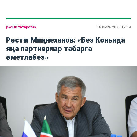
рәсми татарстан
18 июль 2023 12:09
Рөстәм Миңнеханов: «Без Коньяда
яңа партнерлар табарга
өметләнәбез»