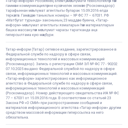
«Татар-информ» Россиянең элемтә, мәгълүмати технологияләр һәм
гаммәви коммуникацияләрне күзәтчелек хезмәте (Роскомнадзор)
тарафыннан мәгълүмат агентлыгы буларак 15.09.2016 елда
теркәлгән. Гамәлдәге таныклык номеры – № ФС 77 – 67031. РФ
«Матбугат турында» законының 23 маддәсе буенча, «Татар-
информ» мәгълүмат агентлыгы язмаларын һәм материалларын
башка массакүләм мәгълүмат чарасы таратканда аңа
гиперсылтама кую мәҗбүри.
Татар-информ (Татар) сетевое издание, зарегистрированное в
Федеральной службе по надзору в сфере связи,
информационных технологий и массовых коммуникаций
(Роскомнадзор). Запись о регистрации СМИ ЭЛ № ФС 77 - 90202
07.10.2025 выдано Федеральной службой по надзору в сфере
связи, информационных технологий и массовых коммуникаций.
«Татар-информ» зарегистрировано как информационное
агентство в Федеральной службе по надзору в сфере связи,
информационных технологий и массовых коммуникаций
(Роскомнадзор). Номер действующего свидетельства ИА № ФС
77 – 67031 от 15.09.2016 года. В соответствии со статьей 23
Закона РФ «О СМИ» при распространении сообщений и
материалов информационного агентства «Татар-информ» другим
средством массовой информации гиперссылка на него
обязательна.