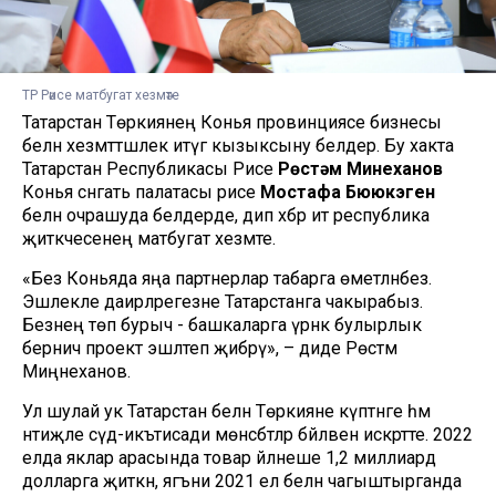
ТР Рәисе матбугат хезмәте
Татарстан Төркиянең Конья провинциясе бизнесы
белән хезмәттәшлек итүгә кызыксыну белдерә. Бу хакта
Татарстан Республикасы Рәисе
Рөстәм Миңнеханов
Конья сәнәгать палатасы рәисе
Мостафа Бююкэген
белән очрашуда белдерде, дип хәбәр итә республика
җитәкчесенең матбугат хезмәте.
«Без Коньяда яңа партнерлар табарга өметләнәбез.
Эшлекле даирәләрегезне Татарстанга чакырабыз.
Безнең төп бурыч - башкаларга үрнәк булырлык
берничә проект эшләтеп җибәрү», – диде Рөстәм
Миңнеханов.
Ул шулай ук Татарстан белән Төркияне күптәнге һәм
нәтиҗәле сәүдә-икътисади мөнәсәбәтләр бәйләвен искәртте. 2022
елда яклар арасында товар әйләнеше 1,2 миллиард
долларга җиткән, ягъни 2021 ел белән чагыштырганда