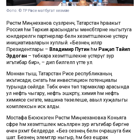
Фото: © ТР Рәисе матбугат хезмәте
Рөстәм Миңнеханов сүзләренчә, Татарстан һәрвакыт
Россия һәм Төркия арасындагы мөнәсәбәтләрне ныгытуга
юнәлдерелгән партнерлар белән хезмәттәшлекне үстерү
инициативаларын хуплый. «Безнең илләр
Президентлары –
Владимир Путин
һәм
Рәҗәп Тайип
Эрдоган
– төбәкара хезмәттәшлекне үстерүгә зур
игътибар бирә», – дип билгеләп үтте ул.
Моннан тыш, Татарстан Рәисе республиканың
икътисади, сәнәгать һәм инвестицион потенциалы
турында сөйләде. Төбәк өчен төп тармаклар арасында
ул нефть чыгару, нефть эшкәртү, химия һәм нефть
химиясе сәнәгате, машина төзелеше, авыл хуҗалыгы
комплексын искә алды.
Мостафа Бююкэген Рөстәм Миңнехановка Коньяга
сәфәре һәм хезмәттәшлек мәсьәләләренә зур игътибар биргәне
өчен рәхмәт белдерде. «Без сезнең белән очрашуга бик
шат. Безнең элемтәләр ныгыр, һәм без ешрак