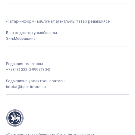
«Татар-информ» мәгълүмат агентлыгы татар редакциясе
Баш редактор урынбасары
Зилә Мөбәрәкшина
Редакция телефоны
+7 (843) 222-0-999 (1304)
Редакциянең электрон почтасы
infotat@tatar-inform.ru
«Татмедиа» республика матбугат һәм массакүләм