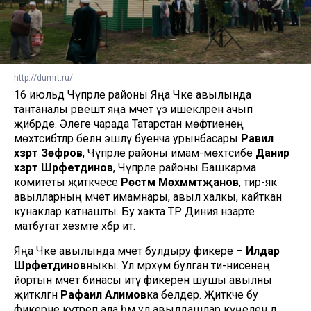
http://dumrt.ru/
16 июльдә Чүпрәле районы Яңа Чәке авылында
тантаналы рәвештә яңа мәчет үз ишекләрен ачып
җибәрде. Әлеге чарада Татарстан мөфтиенең
мөхтәсибәтләр белән эшләү буенча урынбасары
Равил
хәзрәт Зөфәров
, Чүпрәле районы имам-мөхтәсибе
Данир
хәзрәт Шәрәфетдинов
, Чүпрәле районы Башкарма
комитеты җитәкчесе
Рөстәм Мөхәммәтҗанов
, тирә-як
авылларның мәчет имамнары, авыл халкы, кайткан
кунаклар катнашты. Бу хакта ТР Диния нәзарәте
матбугат хезмәте хәбәр итә.
Яңа Чәке авылында мәчет булдыру фикере –
Илдар
Шәрәфетдинов
ныкы. Ул мәрхүм булган әти-әнисенең
йортын мәчет бинасы итү фикерен шушы авылны
җитәкләгән
Рафаил Алимов
ка белдерә. Җитәкче бу
фикерне күтәреп ала һәм ул авылдашлар күңеленә дә