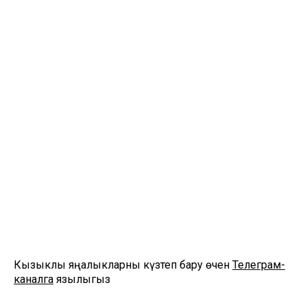
Кызыклы яңалыкларны күзәтеп бару өчен
Телеграм-
каналга
язылыгыз