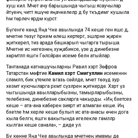
хуш килә. Мәчет ачу барышында чыгыш ясаучылар
әйтүенчә, читтә яшәүче яңачәкелеләр дә бу тәкъдимгә кушыла
һәм төрлечә ярдәм күрсәтә.
Бүгенге көндә Яңа Чәке авылында 74 кеше генә яшәсә дә,
мәчетне төзүгә һәркем өлеш кертергә, эшләрне җиренә
җиткереп, тиз арада башкарып чыгарга тырыша.
Мәчетне исә нигезнең хуҗабикәсе, үзе дә динебезне
хөрмәтләп яшәгән Гөлсәйран исеме белән атыйлар.
Тантанада катнашучыларны Равил хәзрәт Зөфәров
Татарстан мөфтие
Камил хәзрәт Сәмигуллин
исеменнән
сәламләп, бик үтемле вәгазь сөйләде, мәчет төзүдә зур
хезмәт куючыларга рәхмәт сүзләрен җиткерде. Хәзрәт үз
чыгышында авылларыбызны, тамырларыбызны,
телебезне, динебезне сакларга чакырды. «Иң бәхетсез
кеше – ата-ана каберен зиярәт итә алмаган кеше. Иң
бәхетле һәм хәерле кеше булып исә ата-анасы өчен дога
кыла белгән, яшәгән вакытында игелекле гамәлләр
кылган кеше санала», – диде ул.
Бу көнне Яңа Чәке авылында мәчетнең имамы да