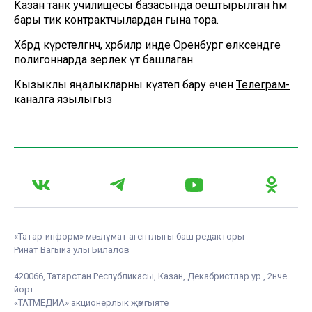
Казан танк училищесы базасында оештырылган һәм
бары тик контрактчылардан гына тора.
Хәбәрдә күрсәтелгәнчә, хәрбиләр инде Оренбург өлкәсендәге
полигоннарда әзерлек үтә башлаган.
Кызыклы яңалыкларны күзәтеп бару өчен
Телеграм-
каналга
язылыгыз
«Татар-информ» мәгълүмат агентлыгы баш редакторы
Ринат Вагыйз улы Билалов
420066, Татарстан Республикасы, Казан, Декабристлар ур., 2нче
йорт.
«ТАТМЕДИА» акционерлык җәмгыяте