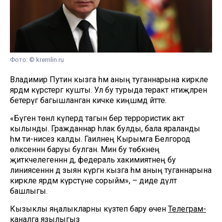
Фото: © kremlin.ru
Владимир Путин кызга һәм аның туганнарына кирәкле
ярдәм күрсәтергә кушты. Ул бу турыда теракт нәтиҗәләрен
бетерүгә багышланган кичке киңәшмәдә әйтте.
«Бүген төнлә күпердә тагын бер террористик акт
кылынды. Гражданнар һәлак булды, бала яраланды
һәм әти-әнисез калды. Гаиләнең Кырымга Белгород
өлкәсеннән баруы булган. Мин бу төбәкнең
җитәкчелегеннән дә, федераль хакимиятнең бу
линиясеннән дә зыян күргән кызга һәм аның туганнарына
кирәкле ярдәм күрсәтүне сорыйм», – диде дәүләт
башлыгы.
Кызыклы яңалыкларны күзәтеп бару өчен
Телеграм-
каналга
язылыгыз