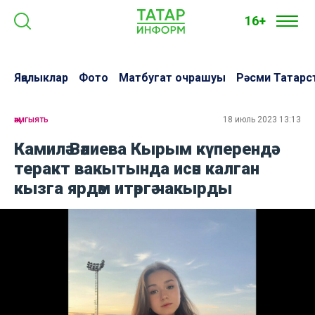
16+
Яңалыклар
Фото
Матбугат очрашуы
Рәсми Татарс
җәмгыять
18 июль 2023 13:13
Камилә Вәлиева Кырым күперендә
теракт вакытында исән калган
кызга ярдәм итәргә чакырды