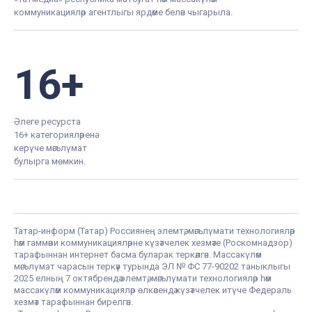
коммуникацияләр агентлыгы ярдәме белән чыгарыла.
16+
Әлеге ресурста
16+ категорияләренә
керүче мәгълүмат
булырга мөмкин.
Татар-информ (Татар) Россиянең элемтә, мәгълүмати технологияләр
һәм гаммәви коммуникацияләрне күзәтчелек хезмәте (Роскомнадзор)
тарафыннан интернет басма буларак теркәлгән. Массакүләм
мәгълүмат чарасын теркәү турында ЭЛ № ФС 77-90202 таныклыгы
2025 елның 7 октябрендә элемтә, мәгълүмати технологияләр һәм
массакүләм коммуникацияләр өлкәсендә күзәтчелек итүче Федераль
хезмәт тарафыннан бирелгән.