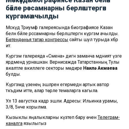
Мәскәүдә биографиясе Казан белән
бәйле рәссамнарны берләштергән
күргәзмә ачылды
Мәскәүдә Триумф галереясында биографиясе Казан
белән бәйле рәссамнарны берләштергән күргәзмә ачылды.
Бөтендөнья татар конгрессы
сайты шул турыда хәбәр
итә.
Күргәзмә галереяда «Смена» дигән заманча мәдәният үзәге
ярдәмендә урнашкан. Вернисажда Татарстанның Тулы
вәкаләтле вәкиллеге секторы мөдире
Наилә Акмаева
булды.
Күргәзмәдә үзенең эшләрен егермедән артык автор
тәкъдим итте, алар төрле темаларга кагыла.
Ул 13 августка кадәр эшли. Адресы: Ильинка урамы,
3/8, 5нче корылма.
Кызыклы яңалыкларны күзәтеп бару өчен
Телеграм-
каналга
язылыгыз