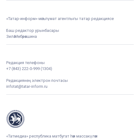
«Татар-информ» мәгълүмат агентлыгы татар редакциясе
Баш редактор урынбасары
Зилә Мөбәрәкшина
Редакция телефоны
+7 (843) 222-0-999 (1304)
Редакциянең электрон почтасы
infotat@tatar-inform.ru
«Татмедиа» республика матбугат һәм массакүләм