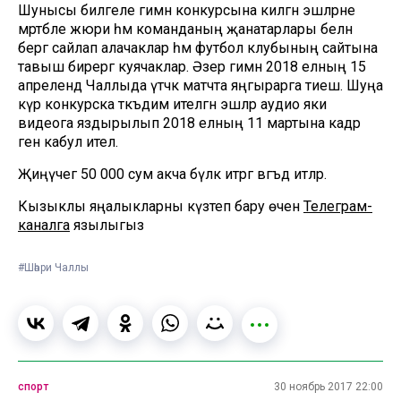
Шунысы билгеле гимн конкурсына килгән эшләрне
мәртәбәле жюри һәм команданың җанатарлары белән
бергә сайлап алачаклар һәм футбол клубының сайтына
тавыш бирергә куячаклар. Әзер гимн 2018 елның 15
апрелендә Чаллыда үтәчәк матчта яңгырарга тиеш. Шуңа
күрә конкурска тәкъдим ителгән эшләр аудио яки
видеога яздырылып 2018 елның 11 мартына кадәр
генә кабул ителә.
Җиңүчегә 50 000 сум акча бүләк итәргә вәгъдә итәләр.
Кызыклы яңалыкларны күзәтеп бару өчен
Телеграм-
каналга
язылыгыз
#Шәһри Чаллы
спорт
30 ноябрь 2017 22:00