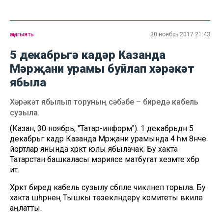
җәмгыять
30 ноябрь 2017 21:43
5 декабрьгә кадәр Казанда
Мәрҗани урамы буйлап хәрәкәт
ябыла
Хәрәкәт ябылып торуның сәбәбе – биредә кабель
сузыла.
(Казан, 30 ноябрь, "Татар-информ"). 1 декабрьдән 5
декабрьгә кадәр Казанда Мәрҗани урамында 4 һәм 8нче
йортлар янында хәрәкәт юлы ябылачак. Бу хакта
Татарстан башкаласы мэриясе матбугат хезмәте хәбәр
итә.
Хәрәкәт биредә кабель сузылу сәбәпле чикләнеп торыла. Бу
хакта шәһәрнең Тышкы төзекләндерү комитеты вәкиле
аңлатты.