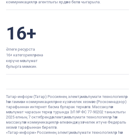
коммуникацияләр агентлыгы ярдәме белән чыгарыла.
16+
Әлеге ресурста
16+ категорияләренә
керүче мәгълүмат
булырга мөмкин.
Татар-информ (Татар) Россиянең элемтә, мәгълүмати технологияләр
һәм гаммәви коммуникацияләрне күзәтчелек хезмәте (Роскомнадзор)
тарафыннан интернет басма буларак теркәлгән. Массакүләм
мәгълүмат чарасын теркәү турында ЭЛ № ФС 77-90202 таныклыгы
2025 елның 7 октябрендә элемтә, мәгълүмати технологияләр һәм
массакүләм коммуникацияләр өлкәсендә күзәтчелек итүче Федераль
хезмәт тарафыннан бирелгән.
«Татар-информ» Россиянең элемтә, мәгълүмати технологияләр һәм