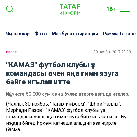
16+
Яңалыклар
Фото
Матбугат очрашуы
Рәсми Татарс
спорт
30 ноябрь 2017 23:00
"КАМАЗ" футбол клубы үз
командасы өчен яңа гимн язуга
бәйге игълан итте
Җиңүчегә 50 000 сум акча бүләк итәргә вәгъдә итәләр.
(Чаллы, 30 ноябрь, "Татар-информ",
"Шәһри Чаллы"
,
Мирһади Разов). "КАМАЗ" футбол клубы үз
командасы өчен яңа гимн язуга бәйге игълан итте. Бу
иҗади бәйгедә һәркем катнаша ала, дип яза җирле
басма.