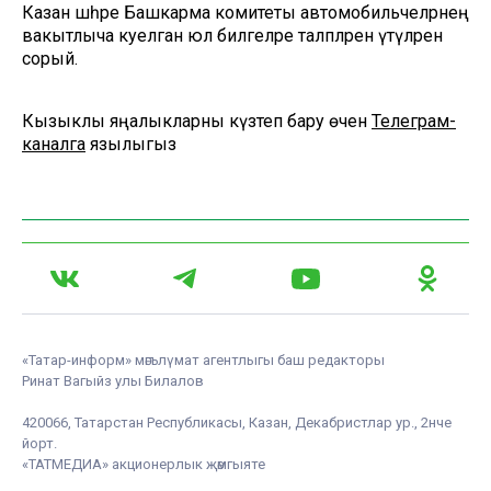
Казан шәһәре Башкарма комитеты автомобильчеләрнең
вакытлыча куелган юл билгеләре таләпләрен үтәүләрен
сорый.
Кызыклы яңалыкларны күзәтеп бару өчен
Телеграм-
каналга
язылыгыз
«Татар-информ» мәгълүмат агентлыгы баш редакторы
Ринат Вагыйз улы Билалов
420066, Татарстан Республикасы, Казан, Декабристлар ур., 2нче
йорт.
«ТАТМЕДИА» акционерлык җәмгыяте