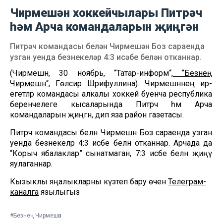
Чирмешән хоккейчылары Питрәч
һәм Арча командаларын җиңгән
Питрәч командасы белән Чирмешән Боз сараенда
узган уенда безнекеләр 4:3 исәбе белән отканнар.
(Чирмешән, 30 ноябрь, “Татар-информ“,
“Безнең
Чирмешән“
, Гөлсирә Шәрифуллина). Чирмешәннең ир-
егетләр командасы алкалы хоккей буенча республика
беренчелеге кысаларында Питрәч һәм Арча
командаларын җиңгән, дип яза район газетасы.
Питрәч командасы белән Чирмешән Боз сараенда узган
уенда безнекеләр 4:3 исәбе белән отканнар. Арчада да
“Корыч ябалаклар” сынатмаган, 7:3 исәбе белән җиңү
яулаганнар.
Кызыклы яңалыкларны күзәтеп бару өчен
Телеграм-
каналга
язылыгыз
#Безнең Чирмешән