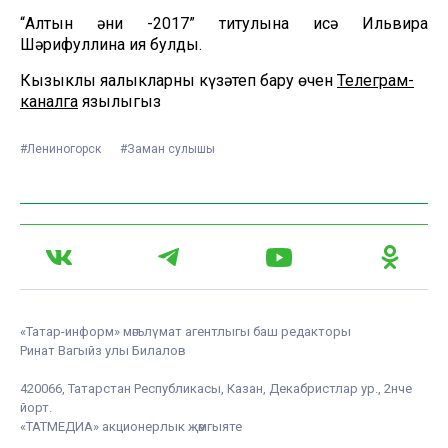
“Алтын әни -2017” титулына исә Ильвира
Шәрифуллина ия булды.
Кызыклы яңалыкларны күзәтеп бару өчен
Телеграм-
каналга
язылыгыз
#Лениногорск
#Заман сулышы
«Татар-информ» мәгълүмат агентлыгы баш редакторы
Ринат Вагыйз улы Билалов
420066, Татарстан Республикасы, Казан, Декабристлар ур., 2нче
йорт.
«ТАТМЕДИА» акционерлык җәмгыяте