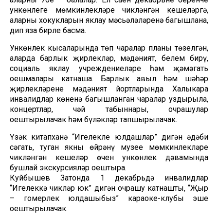
ункөнлеге мөмкинлекләре чикләнгән кешеләргә,
аларның хокукларын яклау мәсьәләләренә багышлана,
дип яза бирле басма.
Ункөнлек кысаларында төп чаралар планы төзелгән,
аларда барлык җирлекләр, мәдәният, белем бирү,
социаль яклау учреждениеләре һәм җәмәгать
оешмалары катнаша. Барлык авыл һәм шәһәр
җирлекләренең мәдәният йортларында Халыкара
инвалидлар көненә багышланган чаралар уздырыла,
концертлар, чәй табыннары, очрашулар
оештырылачак һәм бүләкләр тапшырылачак.
Үзәк китапханә “Игелекле юлдашлар” дигән әдәби
сәгать, туган якны өйрәнү музее мөмкинлекләре
чикләнгән кешеләр өчен ункөнлек дәвамында
бушлай экскурсияләр оештыра.
Куйбышев Затонда 1 декабрьдә инвалидлар
“Игелеккә чикләр юк” дигән очрашу катнашты, “Җыр
– гомерлек юлдашыбыз” караоке-клубы эше
оештырылачак.