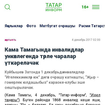
16+
Яңалыклар
Фото
Матбугат очрашуы
Рәсми Татарс
җәмгыять
4 декабрь 2017 02:00
Кама Тамагында инвалидлар
ункөнлегендә төрле чаралар
үткәреләчәк
Куйбышев Затонда 1 декабрьдә инвалидлар
“Игелеккә чикләр юк” дигән очрашу катнашты, “Җыр –
гомерлек юлдашыбыз” караоке-клубы эше
оештырылачак.
(Кама Тамагы, 4 декабрь, "Татар-информ",
"Идел
таңнары"
). Бүген районда 1868 инвалид кеше яши,
аларның 70е – балалар. Ел саен декабрьнең беренче