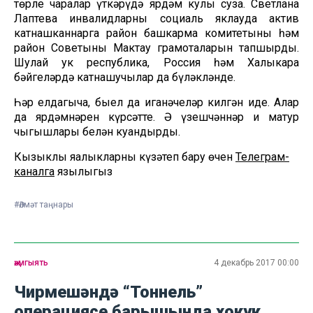
төрле чаралар үткәрүдә ярдәм кулы суза. Светлана
Лаптева инвалидларны социаль яклауда актив
катнашканнарга район башкарма комитетының һәм
район Советының Мактау грамоталарын тапшырды.
Шулай ук республика, Россия һәм Халыкара
бәйгеләрдә катнашучылар да бүләкләнде.
Һәр елдагыча, быел да иганәчеләр килгән иде. Алар
да ярдәмнәрен күрсәтте. Ә үзешчәннәр иң матур
чыгышлары белән куандырды.
Кызыклы яңалыкларны күзәтеп бару өчен
Телеграм-
каналга
язылыгыз
#Әлмәт таңнары
җәмгыять
4 декабрь 2017 00:00
Чирмешәндә “Тоннель”
операциясе барышында хокук