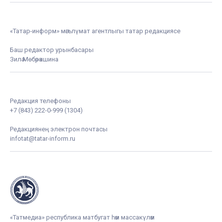
«Татар-информ» мәгълүмат агентлыгы татар редакциясе
Баш редактор урынбасары
Зилә Мөбәрәкшина
Редакция телефоны
+7 (843) 222-0-999 (1304)
Редакциянең электрон почтасы
infotat@tatar-inform.ru
«Татмедиа» республика матбугат һәм массакүләм