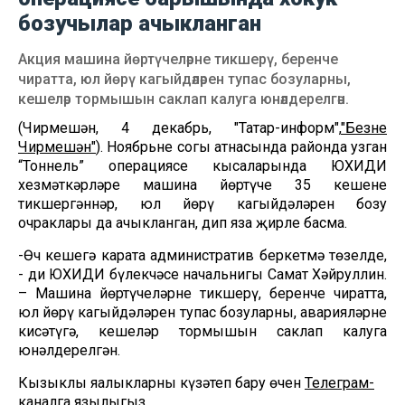
бозучылар ачыкланган
Акция машина йөртүчеләрне тикшерү, беренче
чиратта, юл йөрү кагыйдәләрен тупас бозуларны,
кешеләр тормышын саклап калуга юнәлдерелгән.
(Чирмешән, 4 декабрь, "Татар-информ",
"Безнең
Чирмешән"
). Ноябрьнең соңгы атнасында районда узган
“Тоннель” операциясе кысаларында ЮХИДИ
хезмәткәрләре машина йөртүче 35 кешене
тикшергәннәр, юл йөрү кагыйдәләрен бозу
очраклары да ачыкланган, дип яза җирле басма.
-Өч кешегә карата административ беркетмә төзелде,
- ди ЮХИДИ бүлекчәсе начальнигы Самат Хәйруллин.
– Машина йөртүчеләрне тикшерү, беренче чиратта,
юл йөрү кагыйдәләрен тупас бозуларны, аварияләрне
кисәтүгә, кешеләр тормышын саклап калуга
юнәлдерелгән.
Кызыклы яңалыкларны күзәтеп бару өчен
Телеграм-
каналга
язылыгыз