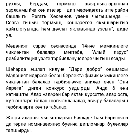
рухлы, бердәм, тормыш авырлыкларыннан
зарланмыйча көн итәләр, - дип мөрәҗәгать итте район
башлыгы Рәгать Хөсәенов үзенең чыгышында. –
Сезгә тыныч тормыш, көннәрегез якыннарыгыз
кайгыртуында һәм дәүләт яклавында узсын”, диде
ул.
Мәдәният сарае сәхнәсендә 14нче мөмкинлеге
чикләнгән балалар мәктәбе, “Алый парус”
реабилитация үзәге тәрбияләнүчеләре чыгыш ясады.
Шәһәрдә эшләп килүче “Дари добро” оешмасы
Мәдәният идарәсе белән берлектә физик мөмкинлеге
чикләнгән балалар тәрбияләүче әниләр өчен “Әни
йөрәге” дигән конкурс уздырды. Анда 6 әни
катнашты. Алар үзләрен бар яктан күрсәтте, алар оста,
кул эшләре белән шөгыльләнәләр, авыру балаларын
тәрбияләргә көч тә табалар.
Жюри аларның чыгышларын бәяләде һәм барысына
да төрле номинаөияләр буенча дипломнар, бүләкләр
тапшырды.