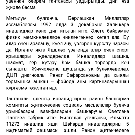
уңаеннан бәйрәм тантанасы уздырылды, дип яза
җирле басма.
Мәгълүм булганча, Берләшкән Милләтләр
ассамблеясы 1992 елда 3 декабрьне Халыкара
инвалидлар көне дип игълан итте. Әлеге бәйрәмне
физик мөмкинлекләре чикләнгәннәр көтеп ала. Бу
алар өчен аралашу, күңел ачу, үзләрен күрсәтү чарасы
да. Иртәнге якта Яшьләр үзәгендә алар өчен спорт
ярышлары җәелдерелде. Инвалидлар шашка,
шахмат, гер күтәрү һәм башка төрләрдә көч
сынашты. Җиңүчеләрне шушында ук бүләкләделәр.
ДЦП диагнозлы Ренат Сәфәрхановны да хыялы
тормышка ашкан – фойеда аның картиналарыннан
күргәзмә төзелгән иде.
Тантаналы өлештә инвалидларны район башкарма
комитеты җитәкчесенең социаль мәсьәләләр буенча
урынбасары вазифаларын башкаручы Светлана
Лаптева тәбрик итте. Билгеләп үтелгәнчә, Әлмәттә
11272 инвалид яши. Шәһәрдә инвалидларның 5
иҗтимагый оешмасы эшли. Район җитәкчелеге