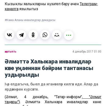
Кызыклы яңалыкларны күзәтеп бару өчен
Телеграм-
каналга
язылыгыз
#Кама Аланы инвалидлар декадасы
җәмгыять
4 декабрь 2017 01:00
Әлмәттә Халыкара инвалидлар
көне уңаеннан бәйрәм тантанасы
уздырылды
Һәр елдагыча, быел да иганәчеләр килгән иде. Алар да
ярдәмнәрен күрсәтте.
(Әлмәт, 4 декабрь, "Татар-информ",
"Әлмәт
таңнары"
). Әлмәттә Халыкара инвалидлар көне