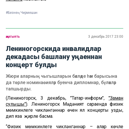
#Безнең Чирмешән
җәмгыять
3 декабрь 2017 23:00
Лениногорскида инвалидлар
декадасы башлану уңаеннан
концерт булды
Жюри аларның чыгышларын бәяләде һәм барысына
да төрле номинаөияләр буенча дипломнар, бүләкләр
тапшырды.
(Лениногорск, 3 декабрь, "Татар-информ",
"Заман
сулышы"
). Лениногорск Мәдәният сараенда физик
мөмкинлеге чикләнгәннәр өчен ял концерты узды,
дип яза җирле басма.
“Физик мөмкинлеге чикләнгәннәр – алар көчле