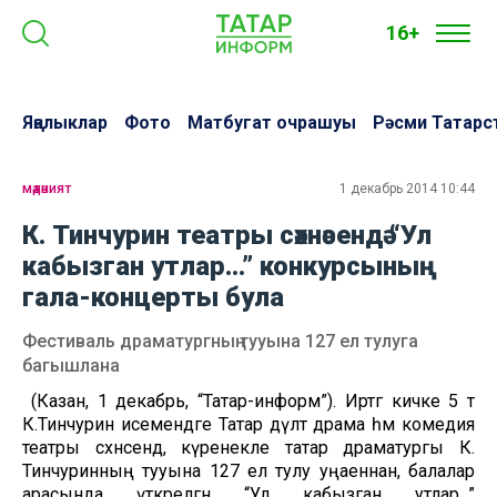
16+
Яңалыклар
Фото
Матбугат очрашуы
Рәсми Татарс
мәдәният
1 декабрь 2014 10:44
К. Тинчурин театры сәхнәсендә “Ул
кабызган утлар...” конкурсының
гала-концерты була
Фестиваль драматургның тууына 127 ел тулуга
багышлана
(Казан, 1 декабрь, “Татар-информ”). Иртәгә кичке 5 тә
К.Тинчурин исемендәге Татар дәүләт драма һәм комедия
театры сәхнәсендә, күренекле татар драматургы К.
Тинчуринның тууына 127 ел тулу уңаеннан, балалар
арасында үткәрелгән “Ул кабызган утлар...”