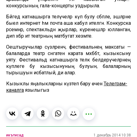
конкурсының гала-концерты уздырыла.
Бәйгедә катнашырга теләүчеләр күп булу сәбәпле, эшләрне
быел интернет һәм почта аша кабул ителгән. Конкурска
рәсемнәр, спектакльдән җырлар, күренешләр юлланган,
дип хәбәр итә театрның матбугат хезмәте.
Оештыручылар сүзләренчә, фестивальнең максаты —
балаларда театр сәнгатенә карата мәхәббәт, кызыксыну
уяту. Фестивальдә катнашырга теләк белдерүчеләрнең
күплеге бу кызысынуның булуын, балаларның
тырышуын исбатлый, ди алар.
Кызыклы яңалыкларны күзәтеп бару өчен
Телеграм-
каналга
язылыгыз
икътисад
1 декабрь 2014 10:38