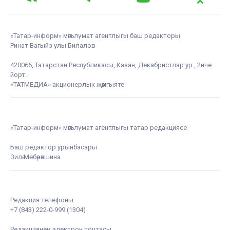
«Татар-информ» мәгълүмат агентлыгы баш редакторы
Ринат Вагыйз улы Билалов
420066, Татарстан Республикасы, Казан, Декабристлар ур., 2нче
йорт.
«ТАТМЕДИА» акционерлык җәмгыяте
«Татар-информ» мәгълүмат агентлыгы татар редакциясе
Баш редактор урынбасары
Зилә Мөбәрәкшина
Редакция телефоны
+7 (843) 222-0-999 (1304)
Редакциянең электрон почтасы