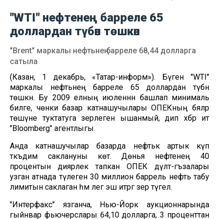
"WTI" нефтенең барреле 65
доллардан түбән төшкән
"Brent" маркалы нефтьнең барреле 68,44 долларга
сатыла
(Казан, 1 декабрь, «Татар-информ»). Бүген "WTI"
маркалы нефтьнең барреле 65 доллардан түбән
төшкән. Бу 2009 елның июленнән башлап минималь
билге, чөнки базар катнашучылары ОПЕКның бәяләр
төшүне туктатуга әзерлегенә ышанмый, дип хәбәр итә
"Bloomberg" агентлыгы.
Анда катнашучылар базарда нефтькә артык күп
тәкъдим саклануны көтә. Дөнья нефтенең 40
процентын диярлек тапкан ОПЕК дәүләт-әгъзалары
узган атнада тәүлегенә 30 миллион баррель нефть табу
лимитын саклаган һәм әлегә эш итәргә әзер түгел.
"Интерфакс" язганча, Нью-Йорк аукционнарында
гыйнвар фьючерслары 64,10 долларга, 3 проценттан