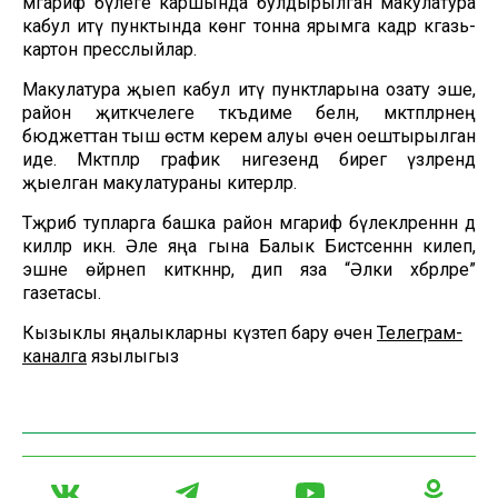
мәгариф бүлеге каршында булдырылган макулатура
кабул итү пунктында көнгә тонна ярымга кадәр кәгазь-
картон пресслыйлар.
Макулатура җыеп кабул итү пунктларына озату эше,
район җитәкчелеге тәкъдиме белән, мәктәпләрнең
бюджеттан тыш өстәмә керем алуы өчен оештырылган
иде. Мәктәпләр график нигезендә бирегә үзләрендә
җыелган макулатураны китерәләр.
Тәҗрибә тупларга башка район мәгариф бүлекләреннән дә
киләләр икән. Әле яңа гына Балык Бистәсеннән килеп,
эшне өйрәнеп киткәннәр, дип яза “Әлки хәбәрләре”
газетасы.
Кызыклы яңалыкларны күзәтеп бару өчен
Телеграм-
каналга
язылыгыз