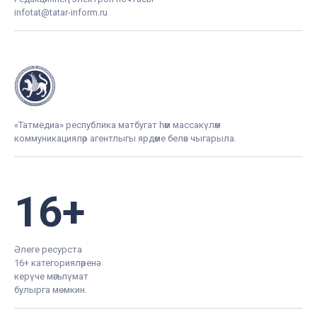
infotat@tatar-inform.ru
«Татмедиа» республика матбугат һәм массакүләм
коммуникацияләр агентлыгы ярдәме белән чыгарыла.
16+
Әлеге ресурста
16+ категорияләренә
керүче мәгълүмат
булырга мөмкин.