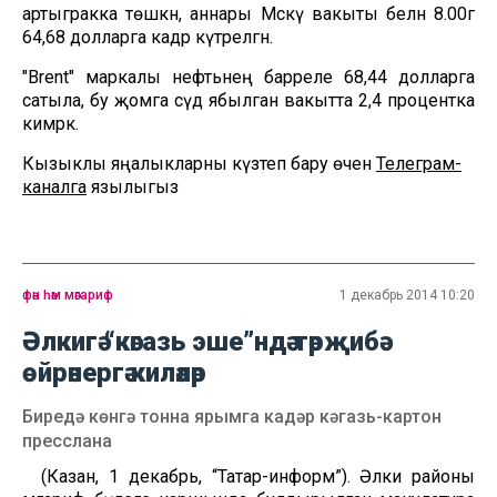
артыгракка төшкән, аннары Мәскәү вакыты белән 8.00гә
64,68 долларга кадәр күтәрелгән.
"Brent" маркалы нефтьнең барреле 68,44 долларга
сатыла, бу җомга сәүдә ябылган вакытта 2,4 процентка
кимрәк.
Кызыклы яңалыкларны күзәтеп бару өчен
Телеграм-
каналга
язылыгыз
фән һәм мәгариф
1 декабрь 2014 10:20
Әлкигә “кәгазь эше”ндә тәрҗибә
өйрәнергә киләләр
Биредә көнгә тонна ярымга кадәр кәгазь-картон
пресслана
(Казан, 1 декабрь, “Татар-информ”). Әлки районы