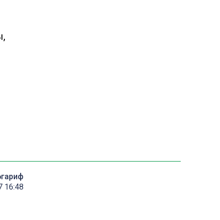
,
әгариф
7 16:48