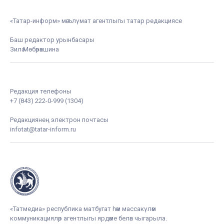
«Татар-информ» мәгълүмат агентлыгы татар редакциясе
Баш редактор урынбасары
Зилә Мөбәрәкшина
Редакция телефоны
+7 (843) 222-0-999 (1304)
Редакциянең электрон почтасы
infotat@tatar-inform.ru
«Татмедиа» республика матбугат һәм массакүләм
коммуникацияләр агентлыгы ярдәме белән чыгарыла.