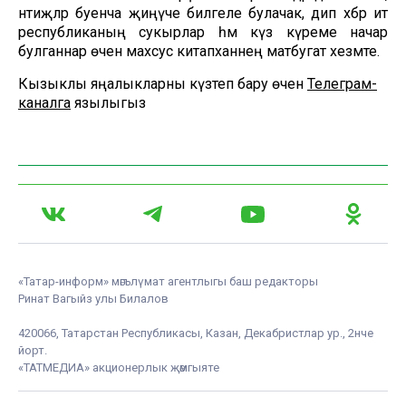
нәтиҗәләр буенча җиңүче билгеле булачак, дип хәбәр итә
республиканың сукырлар һәм күз күреме начар
булганнар өчен махсус китапханәнең матбугат хезмәте.
Кызыклы яңалыкларны күзәтеп бару өчен
Телеграм-
каналга
язылыгыз
«Татар-информ» мәгълүмат агентлыгы баш редакторы
Ринат Вагыйз улы Билалов
420066, Татарстан Республикасы, Казан, Декабристлар ур., 2нче
йорт.
«ТАТМЕДИА» акционерлык җәмгыяте