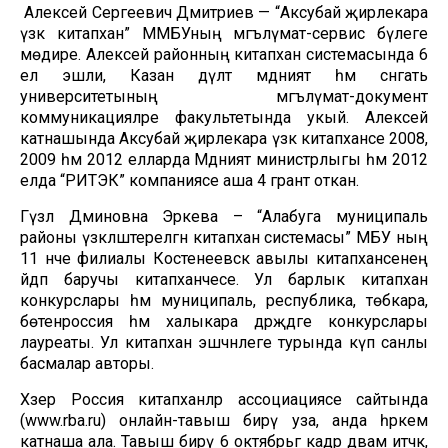
Алексей Сергеевич Дмитриев — “Аксубай җирлекара
үзәк китапханә” ММБУның мәгълүмат-сервис бүлеге
мөдире. Алексей районның китапханә системасында 6
ел эшли, Казан дәүләт мәдәният һәм сәнгать
университетының мәгълүмат-документ
коммуникацияләре факультетында укый. Алексей
катнашында Аксубай җирлекара үзәк китапханәсе 2008,
2009 һәм 2012 елларда Мәдәният министрлыгы һәм 2012
елда “РИТЭК” компаниясе аша 4 грант откан.
Гүзәл Дәминовна Эркәева – “Алабуга муниципаль
районы үзәкләштерелгән китапханә системасы” МБУ ның
11 нче филиалы Костенеевск авылы китапханәсенең
әйдәп баручы китапханәчесе. Ул барлык китапханә
конкурслары һәм муниципаль, республика, төбәкара,
бөтенроссия һәм халыкара дәрәҗәдәге конкурслары
лауреаты. Ул китапханә эшчәнлеге турында күп санлы
басмалар авторы.
Хәзер Россия китапханәләр ассоциациясе сайтында
(www.rba.ru) онлайн-тавыш бирү уза, анда һәркем
катнаша ала. Тавыш бирү 6 октябрьгә кадәр дәвам итәчәк,