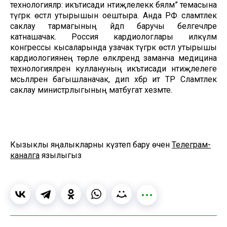
технологияләр: икътисади нәтиҗәлелеккә бәяләмә” темасына
түгәрәк өстәл утырышын оештыра. Анда РФ сәламәтлек
саклау тармагының әйдәп баручы белгечләре
катнашачак. Россия кардиологлары илкүләм
конгрессы кысаларында узачак түгәрәк өстәл утырышы
кардиологиянең төрле өлкәләрендә заманча медицина
технологияләрен куллануның икътисади нәтиҗәлелеге
мәсьәләләренә багышланачак, дип хәбәр итә ТР Сәламәтлек
саклау министрлыгының матбугат хезмәте.
Кызыклы яңалыкларны күзәтеп бару өчен
Телеграм-
каналга
язылыгыз