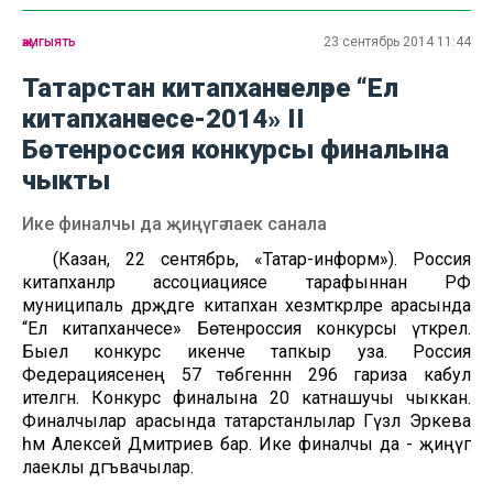
җәмгыять
23 сентябрь 2014 11:44
Татарстан китапханәчеләре “Ел
китапханәчесе-2014» II
Бөтенроссия конкурсы финалына
чыкты
Ике финалчы да җиңүгә лаек санала
(Казан, 22 сентябрь, «Татар-информ»). Россия
китапханәләр ассоциациясе тарафыннан РФ
муниципаль дәрәҗәдәге китапханә хезмәткәрләре арасында
“Ел китапханәчесе» Бөтенроссия конкурсы үткәрелә.
Быел конкурс икенче тапкыр уза. Россия
Федерациясенең 57 төбәгеннән 296 гариза кабул
ителгән. Конкурс финалына 20 катнашучы чыккан.
Финалчылар арасында татарстанлылар Гүзәл Эркәева
һәм Алексей Дмитриев бар. Ике финалчы да - җиңүгә
лаеклы дәгъвачылар.