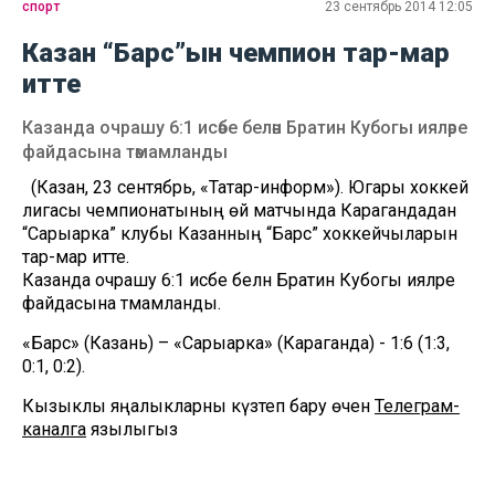
спорт
23 сентябрь 2014 12:05
Казан “Барс”ын чемпион тар-мар
итте
Казанда очрашу 6:1 исәбе белән Братин Кубогы ияләре
файдасына тәмамланды
(Казан, 23 сентябрь, «Татар-информ»). Югары хоккей
лигасы чемпионатының өй матчында Карагандадан
“Сарыарка” клубы Казанның “Барс” хоккейчыларын
тар-мар итте.
Казанда очрашу 6:1 исәбе белән Братин Кубогы ияләре
файдасына тәмамланды.
«Барс» (Казань) – «Сарыарка» (Караганда) - 1:6 (1:3,
0:1, 0:2).
Кызыклы яңалыкларны күзәтеп бару өчен
Телеграм-
каналга
язылыгыз