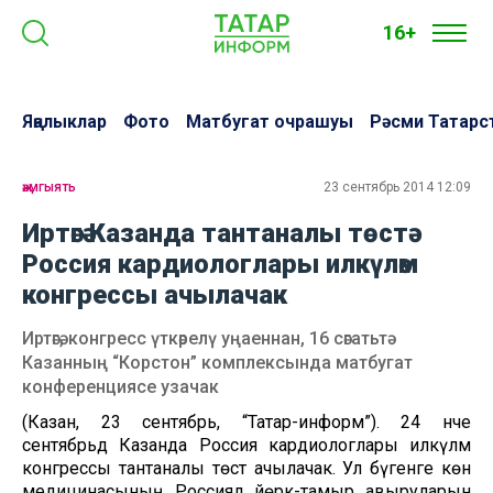
16+
Яңалыклар
Фото
Матбугат очрашуы
Рәсми Татарс
җәмгыять
23 сентябрь 2014 12:09
Иртәгә Казанда тантаналы төстә
Россия кардиологлары илкүләм
конгрессы ачылачак
Иртәгә, конгресс үткәрелү уңаеннан, 16 сәгатьтә
Казанның “Корстон” комплексында матбугат
конференциясе узачак
(Казан, 23 сентябрь, “Татар-информ”). 24 нче
сентябрьдә Казанда Россия кардиологлары илкүләм
конгрессы тантаналы төстә ачылачак. Ул бүгенге көн
медицинасының Россиядә йөрәк-тамыр авыруларын