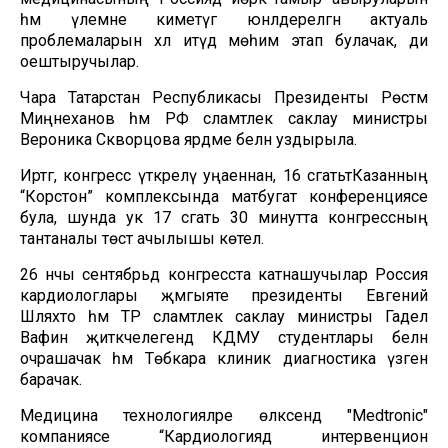
һәм үлемне киметүгә юнәлдерелгән актуаль
проблемаларын хәл итүдә мөһим этап булачак, ди
оештыручылар.
Чара Татарстан Республикасы Президенты Рөстәм
Миңнеханов һәм РФ сәламәтлек саклау министры
Вероника Скворцова ярдәме белән уздырыла.
Иртәгә, конгресс үткәрелү уңаеннан, 16 сәгатьтәКазанның
“Корстон” комплексында матбугат конференциясе
була, шунда ук 17 сәгать 30 минутта конгрессның
тантаналы төстә ачылышы көтелә.
26 нчы сентябрьдә конгресста катнашучылар Россия
кардиологлары җәмгыяте президенты Евгений
Шляхто һәм ТР сәламәтлек саклау министры Гадел
Вафин җитәкчелегендә КДМУ студентлары белән
очрашачак һәм Төбәкара клиник диагностика үзәгенә
барачак.
Медицина технологияләре өлкәсендә "Medtronic"
компаниясе “Кардиологиядә интервенцион