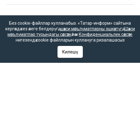
16+
Без cookie-файллар кулланабыз. «Татар-информ» сайтына
кергәндә сез әлеге белдерүгә,
шәхси мәгълүматларны эшкәртүгә
,
Шәхси
мәгълүматлар турындагы сәясәткә
һәм
Конфиденциальлек сәясәте
нигезендә cookie файлларын куллануга ризалашасыз
Әлеге ресурста
16+ категорияләренә
Килешү
керүче мәгълүмат
булырга мөмкин.
Татар-информ (Татар) Россиянең элемтә, мәгълүмати технологияләр
һәм гаммәви коммуникацияләрне күзәтчелек хезмәте (Роскомнадзор)
тарафыннан интернет басма буларак теркәлгән. Массакүләм
мәгълүмат чарасын теркәү турында ЭЛ № ФС 77-90202 таныклыгы
2025 елның 7 октябрендә элемтә, мәгълүмати технологияләр һәм
массакүләм коммуникацияләр өлкәсендә күзәтчелек итүче Федераль
хезмәт тарафыннан бирелгән.
«Татар-информ» Россиянең элемтә, мәгълүмати технологияләр һәм
гаммәви коммуникацияләрне күзәтчелек хезмәте (Роскомнадзор)