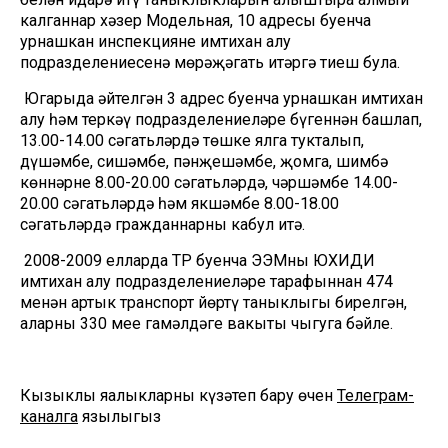
калганнар хәзер Модельная, 10 адресы буенча
урнашкан инспекциянең имтихан алу
подразделениесенә мөрәҗәгать итәргә тиеш була.
Югарыда әйтелгән 3 адрес буенча урнашкан имтихан
алу һәм теркәү подразделениеләре бүгеннән башлап,
13.00-14.00 сәгатьләрдә төшке ялга тукталып,
дүшәмбе, сишәмбе, пәнҗешәмбе, җомга, шимбә
көннәрне 8.00-20.00 сәгатьләрдә, чәршәмбе 14.00-
20.00 сәгатьләрдә һәм якшәмбе 8.00-18.00
сәгатьләрдә гражданнарны кабул итә.
2008-2009 елларда ТР буенча ЭЭМның ЮХИДИ
имтихан алу подразделениеләре тарафыннан 474
меңнән артык транспорт йөртү таныклыгы бирелгән,
аларның 330 меңе гамәлдәге вакыты чыгуга бәйле.
Кызыклы яңалыкларны күзәтеп бару өчен
Телеграм-
каналга
язылыгыз