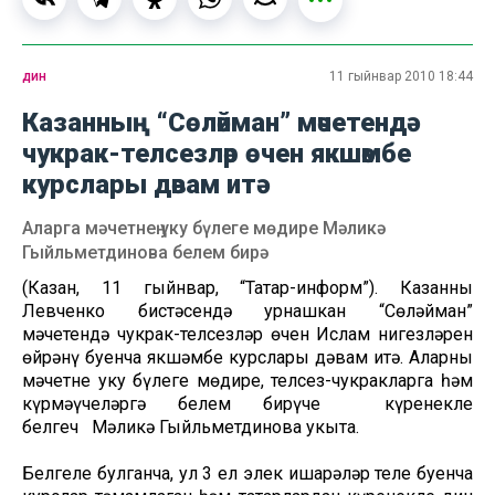
дин
11 гыйнвар 2010 18:44
Казанның “Сөләйман” мәчетендә
чукрак-телсезләр өчен якшәмбе
курслары дәвам итә
Аларга мәчетнең уку бүлеге мөдире Мәликә
Гыйльметдинова белем бирә
(Казан, 11 гыйнвар, “Татар-информ”). Казанның
Левченко бистәсендә урнашкан “Сөләйман”
мәчетендә чукрак-телсезләр өчен Ислам нигезләрен
өйрәнү буенча якшәмбе курслары дәвам итә. Аларны
мәчетнең уку бүлеге мөдире, телсез-чукракларга һәм
күрмәүчеләргә белем бирүче күренекле
белгеч Мәликә Гыйльметдинова укыта.
Белгеле булганча, ул 3 ел элек ишарәләр теле буенча