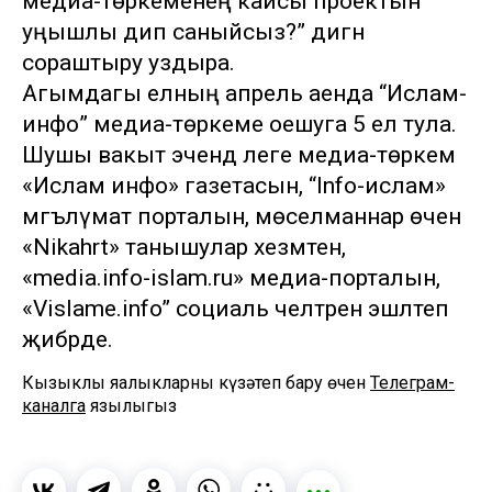
медиа-төркеменең кайсы проектын
уңышлы дип саныйсыз?” дигән
сораштыру уздыра.
Агымдагы елның апрель аенда “Ислам-
инфо” медиа-төркеме оешуга 5 ел тула.
Шушы вакыт эчендә әлеге медиа-төркем
«Ислам инфо» газетасын, “Info-ислам»
мәгълүмат порталын, мөселманнар өчен
«Nikahrt» танышулар хезмәтен,
«media.info-islam.ru» медиа-порталын,
«Vislame.info” социаль челтәрен эшләтеп
җибәрде.
Кызыклы яңалыкларны күзәтеп бару өчен
Телеграм-
каналга
язылыгыз