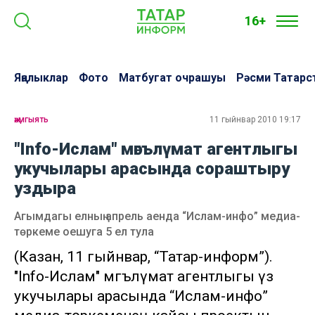
16+
Яңалыклар
Фото
Матбугат очрашуы
Рәсми Татарс
җәмгыять
11 гыйнвар 2010 19:17
"Info-Ислам" мәгълүмат агентлыгы
укучылары арасында сораштыру
уздыра
Агымдагы елның апрель аенда “Ислам-инфо” медиа-
төркеме оешуга 5 ел тула
(Казан, 11 гыйнвар, “Татар-информ”).
"Info-Ислам" мәгълүмат агентлыгы үз
укучылары арасында “Ислам-инфо”