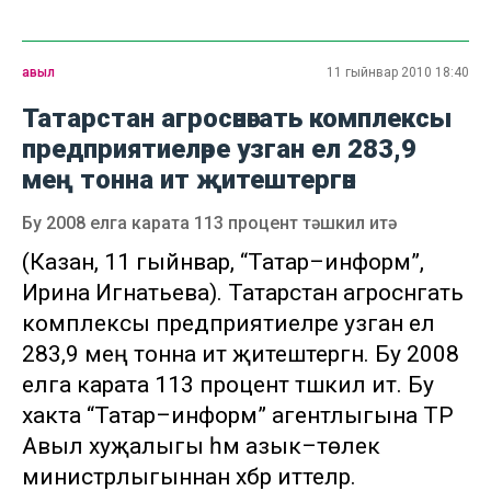
авыл
11 гыйнвар 2010 18:40
Татарстан агросәнәгать комплексы
предприятиеләре узган ел 283,9
мең тонна ит җитештергән
Бу 2008 елга карата 113 процент тәшкил итә
(Казан, 11 гыйнвар, “Татар–информ”,
Ирина Игнатьева). Татарстан агросәнәгать
комплексы предприятиеләре узган ел
283,9 мең тонна ит җитештергән. Бу 2008
елга карата 113 процент тәшкил итә. Бу
хакта “Татар–информ” агентлыгына ТР
Авыл хуҗалыгы һәм азык–төлек
министрлыгыннан хәбәр иттеләр.