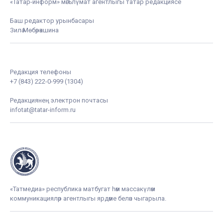
«Татар-информ» мәгълүмат агентлыгы татар редакциясе
Баш редактор урынбасары
Зилә Мөбәрәкшина
Редакция телефоны
+7 (843) 222-0-999 (1304)
Редакциянең электрон почтасы
infotat@tatar-inform.ru
«Татмедиа» республика матбугат һәм массакүләм
коммуникацияләр агентлыгы ярдәме белән чыгарыла.