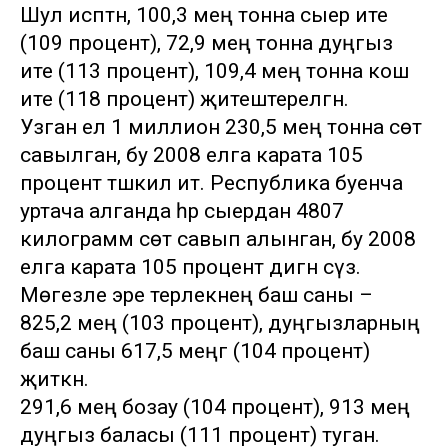
Шул исәптән, 100,3 мең тонна сыер ите
(109 процент), 72,9 мең тонна дуңгыз
ите (113 процент), 109,4 мең тонна кош
ите (118 процент) җитештерелгән.
Узган ел 1 миллион 230,5 мең тонна сөт
савылган, бу 2008 елга карата 105
процент тәшкил итә. Республика буенча
уртача алганда һәр сыердан 4807
килограмм сөт савып алынган, бу 2008
елга карата 105 процент дигән сүз.
Мөгезле эре терлекнең баш саны –
825,2 мең (103 процент), дуңгызларның
баш саны 617,5 меңгә (104 процент)
җиткән.
291,6 мең бозау (104 процент), 913 мең
дуңгыз баласы (111 процент) туган.