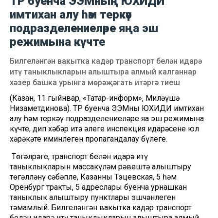
ТР буенча ЭЭМның ЮХИДИ
имтихан алу һәм теркәү
подразделениеләре яңа эш
режимына күчте
Билгеләнгән вакытка кадәр транспорт белән идарә
итү таныклыкларын алыштыра алмый калганнар
хәзер башка урынга мөрәҗәгать итәргә тиеш
(Казан, 11 гыйнвар, «Татар-информ», Миләүшә
Низаметдинова). ТР буенча ЭЭМның ЮХИДИ имтихан
алу һәм теркәү подразделениеләре яңа эш режимына
күчте, дип хәбәр итә әлеге инспекция идарәсенең юл
хәрәкәте иминлеген пропагандалау бүлеге.
Төгәлрәге, транспорт белән идарә итү
таныклыкларын массакүләм рәвештә алыштыру
төгәлләнү сәбәпле, Казанның Тэцевская, 5 һәм
Оренбург тракты, 5 адреслары буенча урнашкан
таныклык алыштыру пунктлары эшчәнлеген
тәмамлый. Билгеләнгән вакытка кадәр транспорт
белән идарә итү таныклыкларын алыштыра алмый