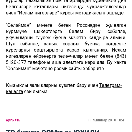
курслар тәмамлаган һәм татарлардан күренекле дин
белгечләре китаплары нигезендә чукрак-телсезләр
өчен “Ислам нигезләре” курсы методикасын эшләде.
“Сөләйман” мәчете бөтен Россиядән җыелган
күрмәүче шәкертләргә белем бирү сәбәпле,
укучыларны тәүлек буена мәчеттә калдыра алмый.
Шул сәбәпле, халык соравы буенча, көндезге
курсларны оештырырга карар кылганнар. Ислам
нигезләрен өйрәнергә теләүчеләр мәчет белән (843)
5120-377 телефоны аша элемтәгә керә ала. Бу хакта
“Сөләйман” мәчетенең рәсми сайты хәбәр итә.
Кызыклы яңалыкларны күзәтеп бару өчен
Телеграм-
каналга
язылыгыз
җәмгыять
11 гыйнвар 2010 18:41