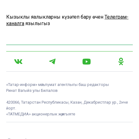
Кызыклы яңалыкларны күзәтеп бару өчен
Телеграм-
каналга
язылыгыз
«Татар-информ» мәгълүмат агентлыгы баш редакторы
Ринат Вагыйз улы Билалов
420066, Татарстан Республикасы, Казан, Декабристлар ур., 2нче
йорт.
«ТАТМЕДИА» акционерлык җәмгыяте