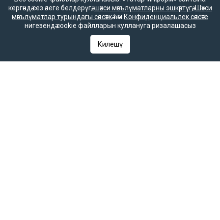
кергәндә сез әлеге белдерүгә,
шәхси мәгълүматларны эшкәртүгә
,
Шәхси
мәгълүматлар турындагы сәясәткә
һәм
Конфиденциальлек сәясәте
нигезендә cookie файлларын куллануга ризалашасыз
16+
Килешү
Әлеге ресурста
16+ категорияләренә
керүче мәгълүмат
булырга мөмкин.
Татар-информ (Татар) Россиянең элемтә, мәгълүмати технологияләр
һәм гаммәви коммуникацияләрне күзәтчелек хезмәте (Роскомнадзор)
тарафыннан интернет басма буларак теркәлгән. Массакүләм
мәгълүмат чарасын теркәү турында ЭЛ № ФС 77-90202 таныклыгы
2025 елның 7 октябрендә элемтә, мәгълүмати технологияләр һәм
массакүләм коммуникацияләр өлкәсендә күзәтчелек итүче Федераль
хезмәт тарафыннан бирелгән.
«Татар-информ» Россиянең элемтә, мәгълүмати технологияләр һәм
гаммәви коммуникацияләрне күзәтчелек хезмәте (Роскомнадзор)