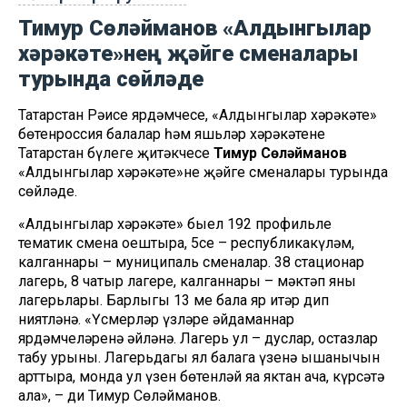
Тимур Сөләйманов «Алдынгылар
хәрәкәте»нең җәйге сменалары
турында сөйләде
Татарстан Рәисе ярдәмчесе, «Алдынгылар хәрәкәте»
бөтенроссия балалар һәм яшьләр хәрәкәтенең
Татарстан бүлеге җитәкчесе
Тимур Сөләйманов
«Алдынгылар хәрәкәте»нең җәйге сменалары турында
сөйләде.
«Алдынгылар хәрәкәте» быел 192 профильле
тематик смена оештыра, 5се – республикакүләм,
калганнары – муниципаль сменалар. 38 стационар
лагерь, 8 чатыр лагере, калганнары – мәктәп яны
лагерьлары. Барлыгы 13 мең бала яр итәр дип
ниятләнә. «Үсмерләр үзләре әйдаманнар
ярдәмчеләренә әйләнә. Лагерь ул – дуслар, остазлар
табу урыны. Лагерьдагы ял балага үзенә ышанычын
арттыра, монда ул үзен бөтенләй яңа яктан ача, күрсәтә
ала», – ди Тимур Сөләйманов.