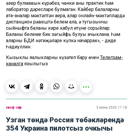
әзер булмавын күрәбез, чөнки аның практик һәм
лаборатор дәресләре булмаган. Кайбер балаларны
ата-аналар мәктәптән аера, алар онлайн-мәктәпләрдә
дистанцион рәвештә белем ала, ә тугызынчы
сыйныфта баланы кире кабул итүне сорыйлар.
Баланың белеме бик зәгыйфь булуы ачыклана. Һәм
аларның БДИ нәтиҗәләре күпкә начаррак», - диде
Һадиуллин.
Кызыклы яңалыкларны күзәтеп бару өчен
Телеграм-
каналга
язылыгыз
хәвеф-хәтәр
3 июнь 2026 11:18
Узган төндә Россия төбәкләрендә
354 Украина пилотсыз очкычы