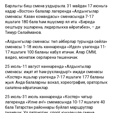
Барлыгы биш смена уздырыла. 31 майдан 17 июньгә
кадәр «Восток» балалар лагеренда «Алдынгылар
сменасы: Казан командасы» сменасында 7-17
яшьтәге 180 бала һәм яшүсмер ял итә. «Биредә
оештыру эшләренә, лидерлыкка өйрәтәбез», – ди
Тимур Сөләйманов.
«Алдынгылар сменасы: төп әйберләр турында сөйлә»
сменасы 1-18 июль көннәрендә «Идел» үзәгендә 11-
17 яшьтәге 100 баланы кабул итәчәк. Алар СММ,
видео, монатаж серләренә төшенәчәк.
25 июль-11 август көннәрендә «Алдынгылар
сменасы: иҗат ит һәм рухландыр!» иҗади сменасы
«Костер» яшьләр үзәгендә 7-17 яшьтәге 177 баланы
җыя. Анда балаларны вокал, хореография, ораторлык
сәләтенә өйрәтәчәкләр.
25 июль-31 июль көннәрендә «Костер» чатыр
лагеренда «Илне ач!» смемасында 10-17 яшьтәге 40
бала Татарстан районнары буйлап маршрутлар
төзиячәк. Ул патриотик, спорт юнәлешле смена.