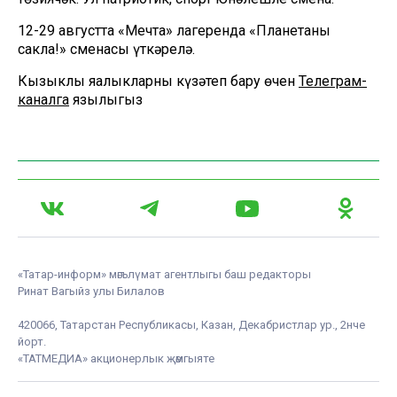
12-29 августта «Мечта» лагеренда «Планетаны
сакла!» сменасы үткәрелә.
Кызыклы яңалыкларны күзәтеп бару өчен
Телеграм-
каналга
язылыгыз
«Татар-информ» мәгълүмат агентлыгы баш редакторы
Ринат Вагыйз улы Билалов
420066, Татарстан Республикасы, Казан, Декабристлар ур., 2нче
йорт.
«ТАТМЕДИА» акционерлык җәмгыяте