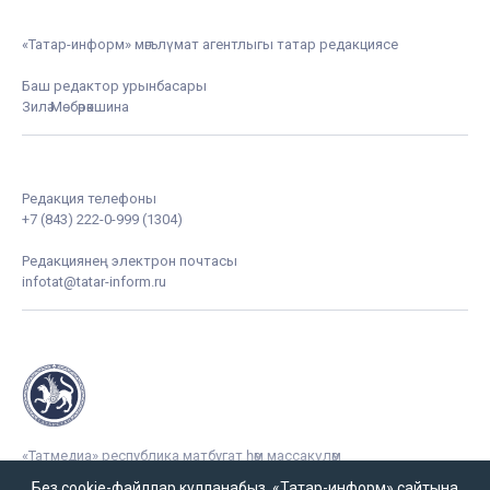
«Татар-информ» мәгълүмат агентлыгы татар редакциясе
Баш редактор урынбасары
Зилә Мөбәрәкшина
Редакция телефоны
+7 (843) 222-0-999 (1304)
Редакциянең электрон почтасы
infotat@tatar-inform.ru
«Татмедиа» республика матбугат һәм массакүләм
коммуникацияләр агентлыгы ярдәме белән чыгарыла.
Без cookie-файллар кулланабыз. «Татар-информ» сайтына