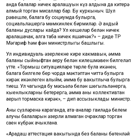
анда балалар ничек аралашуын күз алдына да китерә
алмый торган мисаллар бар. Бу куркыныч. Шул
рәвешле, балага бу социумда булырга,
социальләшергә мөмкинлек бирмиләр. Ә андый
баланың дуслары кайда? Ул кешеләр белән ничек
аралашачак, алга таба ничек яшәячәк?» – диде ТР
Мәгариф һәм фән министрлыгы башлыгы.
Ул индивидуаль әзерлекне кире какмавын, әмма
баланы сыйныфтан аеру белән килешмәвен билгеләп
үтте. «Тормыш ситуацияләре төрле була икәнен,
балага билгеле бер чорда мәктәптән читтә булырга
кирәк икәнлеген аңлыйм, әмма бу вакытлыча булырга
тиеш. Ул чагында бу мәсьәлә белән шөгыльләнергә,
кыенлыкларны бетерергә, әмма аны коллективтан
аерып тормаска кирәк», – дип ассызыклады министр.
Аның сүзләренә караганда, ата-аналар гаиләдә белем
алучы балаларын әзерли алмаган очраклар торган
саен күбрәк ачыклана.
«Арадаш аттестация вакытында без баланың бөтенләй