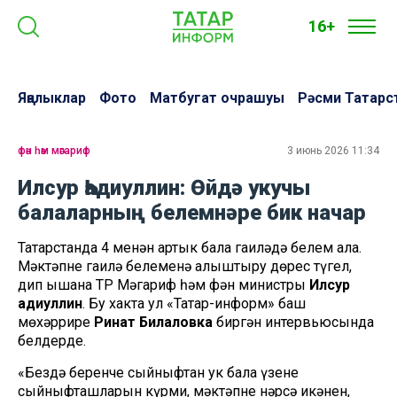
16+
Яңалыклар
Фото
Матбугат очрашуы
Рәсми Татарс
фән һәм мәгариф
3 июнь 2026 11:34
Илсур Һадиуллин: Өйдә укучы
балаларның белемнәре бик начар
Татарстанда 4 меңнән артык бала гаиләдә белем ала.
Мәктәпне гаилә белеменә алыштыру дөрес түгел,
дип ышана ТР Мәгариф һәм фән министры
Илсур
Һадиуллин
. Бу хакта ул «Татар-информ» баш
мөхәррире
Ринат Билаловка
биргән интервьюсында
белдерде.
«Бездә беренче сыйныфтан ук бала үзенең
сыйныфташларын күрми, мәктәпнең нәрсә икәнен,