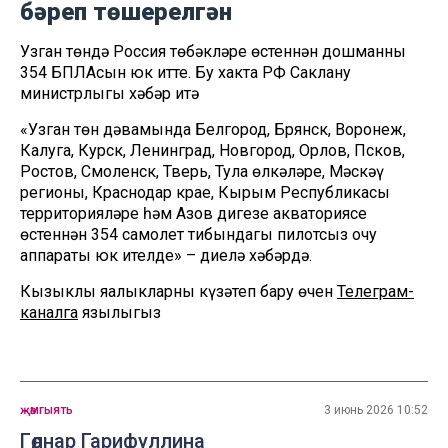
бәреп төшерелгән
Узган төндә Россия төбәкләре өстеннән дошманның
354 БПЛАсын юк итте. Бу хакта РФ Саклану
министрлыгы хәбәр итә
«Узган төн дәвамында Белгород, Брянск, Воронеж,
Калуга, Курск, Ленинград, Новгород, Орлов, Псков,
Ростов, Смоленск, Тверь, Тула өлкәләре, Мәскәү
регионы, Краснодар крае, Кырым Республикасы
территорияләре һәм Азов диңгезе акваториясе
өстеннән 354 самолет тибындагы пилотсыз очу
аппараты юк ителде» – диелә хәбәрдә.
Кызыклы яңалыкларны күзәтеп бару өчен
Телеграм-
каналга
язылыгыз
җәмгыять
3 июнь 2026 10:52
Гөлнар Гарифуллина