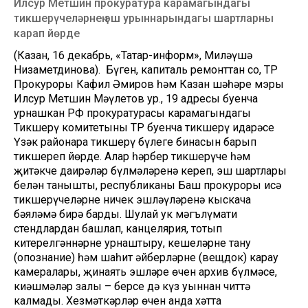
Илсур Метшин прокуратура карамагындагы
тикшерүчеләрнең эш урыннарындагы шартларны
карап йөрде
(Казан, 16 декабрь, «Татар-информ», Миләүшә
Низаметдинова). Бүген, капиталь ремонттан соң, ТР
Прокуроры Кафил Әмиров һәм Казан шәһәре мэры
Илсур Метшин Мәүлетов ур., 19 адресы буенча
урнашкан РФ прокуратурасы карамагындагы
Тикшерү комитетының ТР буенча тикшерү идарәсе
Үзәк районара тикшерү бүлеге бинасын барып
тикшереп йөрде. Алар һәрбер тикшерүче һәм
җитәкче даирәләр бүлмәләренә кереп, эш шартлары
белән танышты, республиканың Баш прокуроры исә
тикшерүчеләрнең ничек эшләүләренә кыскача
бәяләмә бирә барды. Шулай ук мәгълүмати
стендлардан башлап, канцелярия, тотып
китерелгәннәрне урнаштыру, кешеләрне тану
(опознание) һәм шаһит әйберләрне (вещдок) карау
камералары, җинаять эшләре өчен архив бүлмәсе,
киңәшмәләр залы – берсе дә күз уңыннан читтә
калмады. Хезмәткәрләр өчен анда хәтта