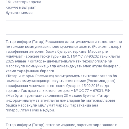
16+ категорияләренә
керүче мәгълүмат
булырга мөмкин.
Татар-информ (Татар) Россиянең элемтә, мәгълүмати технологияләр
һәм гаммәви коммуникацияләрне күзәтчелек хезмәте (Роскомнадзор)
тарафыннан интернет басма буларак теркәлгән. Массакүләм
мәгълүмат чарасын теркәү турында ЭЛ № ФС 77-90202 таныклыгы
2025 елның 7 октябрендә элемтә, мәгълүмати технологияләр һәм
массакүләм коммуникацияләр өлкәсендә күзәтчелек итүче Федераль
хезмәт тарафыннан бирелгән.
«Татар-информ» Россиянең элемтә, мәгълүмати технологияләр һәм
гаммәви коммуникацияләрне күзәтчелек хезмәте (Роскомнадзор)
тарафыннан мәгълүмат агентлыгы буларак 15.09.2016 елда
теркәлгән. Гамәлдәге таныклык номеры – № ФС 77 – 67031. РФ
«Матбугат турында» законының 23 маддәсе буенча, «Татар-
информ» мәгълүмат агентлыгы язмаларын һәм материалларын
башка массакүләм мәгълүмат чарасы таратканда аңа
гиперсылтама кую мәҗбүри.
Татар-информ (Татар) сетевое издание, зарегистрированное в