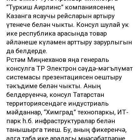
“Туркиш Аирлинс” компаниясенең
Казанга ясаучы рейсларын артыру
үтенече белән чыкты. Консул шулай ук
ике республика арасында товар
әйләнеше күләмен арттыру зарурлыгын
да белдерде.
Рөстәм Миңнеханов яңа генераль
консулга ТР Электрон сәүдә-мәгълүмат
системасы презентациясен оештыру
тәкъдиме белән чыкты. Аның
белдерүенчә, консул Татарстан
территориясендәге индустриаль
мәйданнар, “Химград” технопаркы, ИТ-
парк һ.б. инфраструктуралар белән
танышырга тиеш. Бу, аның фикеренчә,
алга таба ике арадагы мөнәсәбәтләрне