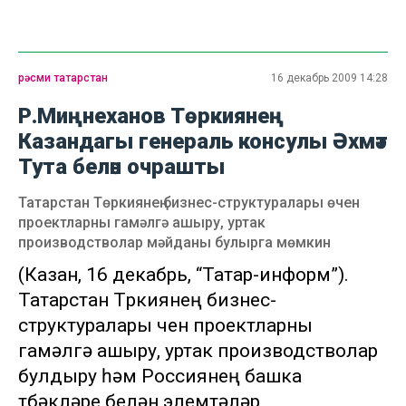
рәсми татарстан
16 декабрь 2009 14:28
Р.Миңнеханов Төркиянең
Казандагы генераль консулы Әхмәт
Тута белән очрашты
Татарстан Төркиянең бизнес-структуралары өчен
проектларны гамәлгә ашыру, уртак
производстволар мәйданы булырга мөмкин
(Казан, 16 декабрь, “Татар-информ”).
Татарстан Төркиянең бизнес-
структуралары өчен проектларны
гамәлгә ашыру, уртак производстволар
булдыру һәм Россиянең башка
төбәкләре белән элемтәләр