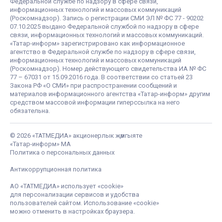
Федеральной службе по надзору в сфере связи,
информационных технологий и массовых коммуникаций
(Роскомнадзор). Запись о регистрации СМИ ЭЛ № ФС 77 - 90202
07.10.2025 выдано Федеральной службой по надзору в сфере
связи, информационных технологий и массовых коммуникаций.
«Татар-информ» зарегистрировано как информационное
агентство в Федеральной службе по надзору в сфере связи,
информационных технологий и массовых коммуникаций
(Роскомнадзор). Номер действующего свидетельства ИА № ФС
77 – 67031 от 15.09.2016 года. В соответствии со статьей 23
Закона РФ «О СМИ» при распространении сообщений и
материалов информационного агентства «Татар-информ» другим
средством массовой информации гиперссылка на него
обязательна.
© 2026 «ТАТМЕДИА» акционерлык җәмгыяте
«Татар-информ» МА
Политика о персональных данных
Антикоррупционная политика
АО «ТАТМЕДИА» использует «cookie»
для персонализации сервисов и удобства
пользователей сайтом. Использование «cookie»
можно отменить в настройках браузера.