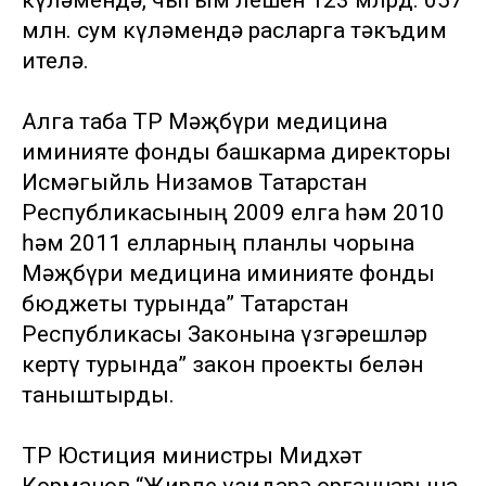
күләмендә, чыгым өлешен 123 млрд. 057
млн. сум күләмендә расларга тәкъдим
ителә.
Алга таба ТР Мәҗбүри медицина
иминияте фонды башкарма директоры
Исмәгыйль Низамов Татарстан
Республикасының 2009 елга һәм 2010
һәм 2011 елларның планлы чорына
Мәҗбүри медицина иминияте фонды
бюджеты турында” Татарстан
Республикасы Законына үзгәрешләр
кертү турында” закон проекты белән
таныштырды.
ТР Юстиция министры Мидхәт