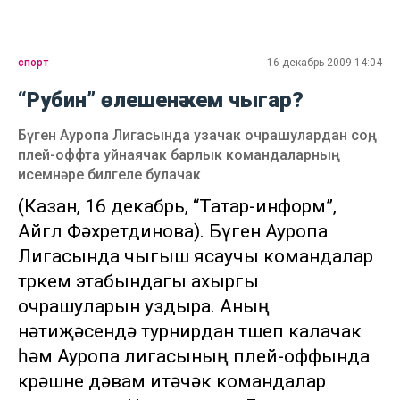
спорт
16 декабрь 2009 14:04
“Рубин” өлешенә кем чыгар?
Бүген Ауропа Лигасында узачак очрашулардан соң,
плей-оффта уйнаячак барлык командаларның
исемнәре билгеле булачак
(Казан, 16 декабрь, “Татар-информ”,
Айгөл Фәхретдинова). Бүген Ауропа
Лигасында чыгыш ясаучы командалар
төркем этабындагы ахыргы
очрашуларын уздыра. Аның
нәтиҗәсендә турнирдан төшеп калачак
һәм Ауропа лигасының плей-оффында
көрәшне дәвам итәчәк командалар