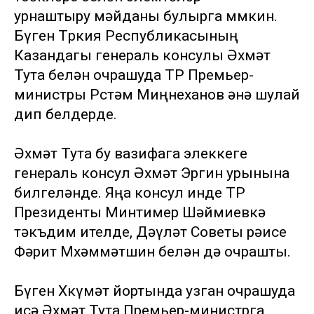
урнаштыру мәйданы булырга мөмкин.
Бүген Төркия Республикасының
Казандагы генераль консулы Әхмәт
Тута белән очрашуда ТР Премьер-
министры Рөстәм Миңнеханов әнә шулай
дип белдерде.
Әхмәт Тута бу вазифага элеккеге
генераль консул Әхмәт Эргин урынына
билгеләнде. Яңа консул инде ТР
Президенты Минтимер Шәймиевкә
тәкъдим ителде, Дәүләт Советы рәисе
Фәрит Мөхәммәтшин белән дә очрашты.
Бүген Хөкүмәт йортында узган очрашуда
исә Әхмәт Тута Премьер-министрга