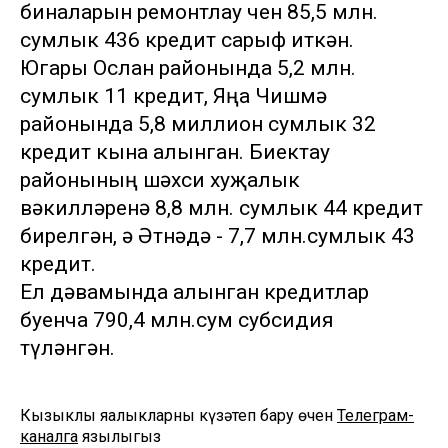
биналарын ремонтлау өчен 85,5 млн.
сумлык 436 кредит сарыф иткән.
Югары Ослан районында 5,2 млн.
сумлык 11 кредит, Яңа Чишмә
районында 5,8 миллион сумлык 32
кредит кына алынган. Биектау
районының шәхси хуҗалык
вәкилләренә 8,8 млн. сумлык 44 кредит
бирелгән, ә Әтнәдә - 7,7 млн.сумлык 43
кредит.
Ел дәвамында алынган кредитлар
буенча 790,4 млн.сум субсидия
түләнгән.
Кызыклы яңалыкларны күзәтеп бару өчен
Телеграм-
каналга
язылыгыз