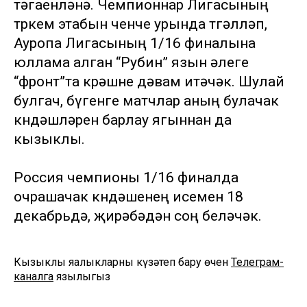
тәгаенләнә. Чемпионнар Лигасының
төркем этабын өченче урында төгәлләп,
Ауропа Лигасының 1/16 финалына
юллама алган “Рубин” язын әлеге
“фронт”та көрәшне дәвам итәчәк. Шулай
булгач, бүгенге матчлар аның булачак
көндәшләрен барлау ягыннан да
кызыклы.
Россия чемпионы 1/16 финалда
очрашачак көндәшенең исемен 18
декабрьдә, җирәбәдән соң беләчәк.
Кызыклы яңалыкларны күзәтеп бару өчен
Телеграм-
каналга
язылыгыз