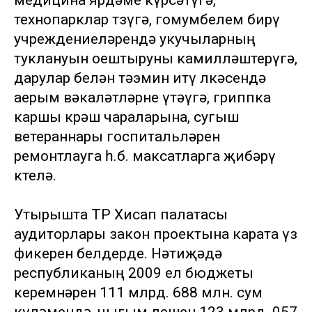
медицина ярдәме күрсәтүгә,
технопарклар төзүгә, гомумбелем бирү
учреждениеләрендә укучыларның
туклануын оештыруны камилләштерүгә,
дарулар белән тәэмин итү өлкәсендә
аерым вәкаләтләрне үтәүгә, гриппка
каршы көрәш чараларына, сугыш
ветераннары госпитальләрен
ремонтлауга һ.б. максатларга җибәрү
көтелә.
Утырышта ТР Хисап палатасы
аудиторлары закон проектына карата үз
фикерен белдерде. Нәтиҗәдә
республиканың 2009 ел бюджеты
керемнәрен 111 млрд. 688 млн. сум