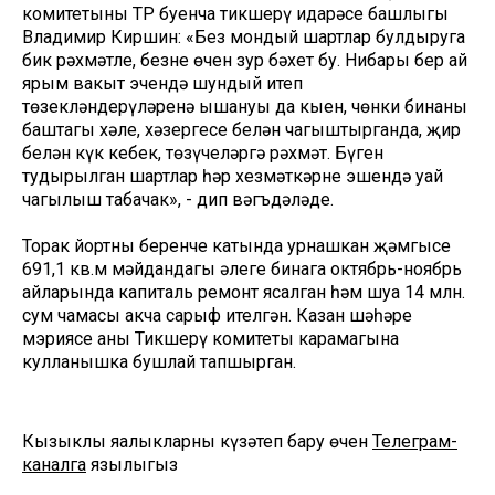
комитетының ТР буенча тикшерү идарәсе башлыгы
Владимир Киршин: «Без мондый шартлар булдыруга
бик рәхмәтле, безнең өчен зур бәхет бу. Нибары бер ай
ярым вакыт эчендә шундый итеп
төзекләндерүләренә ышануы да кыен, чөнки бинаның
баштагы хәле, хәзергесе белән чагыштырганда, җир
белән күк кебек, төзүчеләргә рәхмәт. Бүген
тудырылган шартлар һәр хезмәткәрнең эшендә уңай
чагылыш табачак», - дип вәгъдәләде.
Торак йортның беренче катында урнашкан җәмгысе
691,1 кв.м мәйдандагы әлеге бинага октябрь-ноябрь
айларында капиталь ремонт ясалган һәм шуңа 14 млн.
сум чамасы акча сарыф ителгән. Казан шәһәре
мэриясе аны Тикшерү комитеты карамагына
кулланышка бушлай тапшырган.
Кызыклы яңалыкларны күзәтеп бару өчен
Телеграм-
каналга
язылыгыз