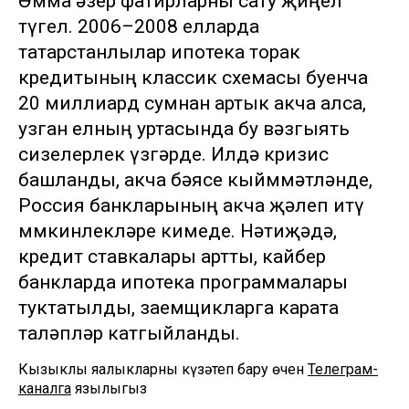
Әмма әзер фатирларны сату җиңел
түгел. 2006–2008 елларда
татарстанлылар ипотека торак
кредитының классик схемасы буенча
20 миллиард сумнан артык акча алса,
узган елның уртасында бу вәзгыять
сизелерлек үзгәрде. Илдә кризис
башланды, акча бәясе кыйммәтләнде,
Россия банкларының акча җәлеп итү
мөмкинлекләре кимеде. Нәтиҗәдә,
кредит ставкалары артты, кайбер
банкларда ипотека программалары
туктатылды, заемщикларга карата
таләпләр катгыйланды.
Кызыклы яңалыкларны күзәтеп бару өчен
Телеграм-
каналга
язылыгыз