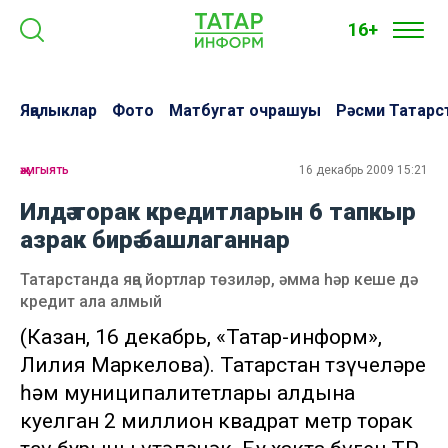
16+
Яңалыклар
Фото
Матбугат очрашуы
Рәсми Татарс
җәмгыять
16 декабрь 2009 15:21
Илдә торак кредитларын 6 тапкыр
азрак бирә башлаганнар
Татарстанда яңа йортлар төзиләр, әмма һәр кеше дә
кредит ала алмый
(Казан, 16 декабрь, «Татар-информ»,
Лилия Маркелова). Татарстан төзүчеләре
һәм муниципалитетлары алдына
куелган 2 миллион квадрат метр торак