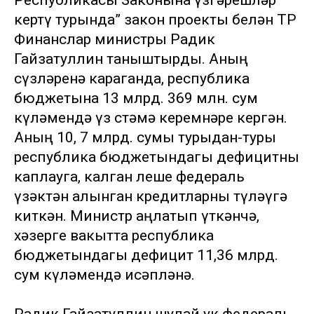
Республикасы Законына үзгәрешләр
кертү турында” закон проекты белән ТР
Финанслар министры Радик
Гайзатуллин таныштырды. Аның
сүзләренә караганда, республика
бюджетына 13 млрд. 369 млн. сум
күләмендә үз өстәмә керемнәре кергән.
Аның 10, 7 млрд. сумы турыдан-туры
республика бюджетындагы дефицитны
каплауга, калган өлеше федераль
үзәктән алынган кредитларны түләүгә
киткән. Министр аңлатып үткәнчә,
хәзерге вакытта республика
бюджетындагы дефицит 11,36 млрд.
сум күләмендә исәпләнә.