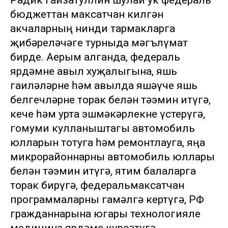
Радик Гайзатуллин шулай ук федераль
бюджеттан максатчан килгән
акчаларның нинди тармакларга
җибәреләчәге турныда мәгълүмат
бирде. Аерым алганда, федераль
ярдәмне авыл хуҗалыгына, яшь
гаиләләрне һәм авылда яшәүче яшь
белгечләрне торак белән тәэмин итүгә,
кече һәм урта эшмәкәрлекне үстерүгә,
гомуми кулланыштагы автомобиль
юлларын тотуга һәм ремонтлауга, яңа
микрорайоннарны автомобиль юллары
белән тәэмин итүгә, ятим балаларга
торак бирүгә, федеральмаксатчан
программаларны гамәлгә кертүгә, РФ
гражданнарына югары технологияле