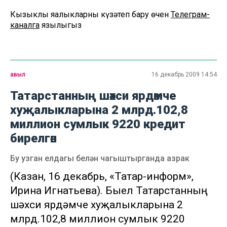
Кызыклы яңалыкларны күзәтеп бару өчен
Телеграм-
каналга
язылыгыз
авыл
16 декабрь 2009 14:54
Татарстанның шәхси ярдәмче
хуҗалыкларына 2 млрд.102,8
миллион сумлык 9220 кредит
бирелгән
Бу узган елдагы белән чагыштырганда азрак
(Казан, 16 декабрь, «Татар-информ»,
Ирина Игнатьева). Быел Татарстанның
шәхси ярдәмче хуҗалыкларына 2
млрд.102,8 миллион сумлык 9220