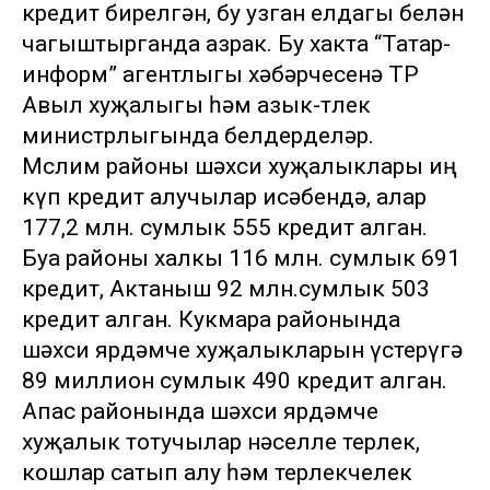
кредит бирелгән, бу узган елдагы белән
чагыштырганда азрак. Бу хакта “Татар-
информ” агентлыгы хәбәрчесенә ТР
Авыл хуҗалыгы һәм азык-төлек
министрлыгында белдерделәр.
Мөслим районы шәхси хуҗалыклары иң
күп кредит алучылар исәбендә, алар
177,2 млн. сумлык 555 кредит алган.
Буа районы халкы 116 млн. сумлык 691
кредит, Актаныш 92 млн.сумлык 503
кредит алган. Кукмара районында
шәхси ярдәмче хуҗалыкларын үстерүгә
89 миллион сумлык 490 кредит алган.
Апас районында шәхси ярдәмче
хуҗалык тотучылар нәселле терлек,
кошлар сатып алу һәм терлекчелек