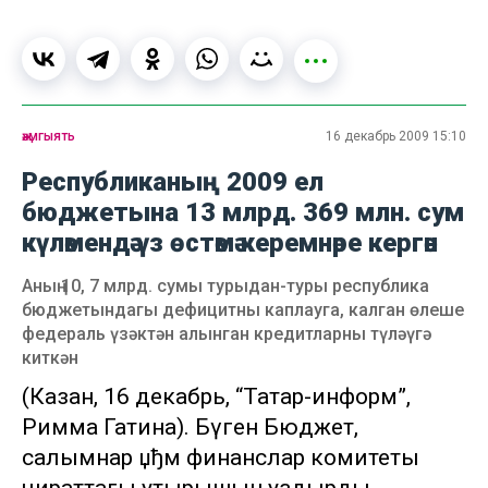
җәмгыять
16 декабрь 2009 15:10
Республиканың 2009 ел
бюджетына 13 млрд. 369 млн. сум
күләмендә үз өстәмә керемнәре кергән
Аның 10, 7 млрд. сумы турыдан-туры республика
бюджетындагы дефицитны каплауга, калган өлеше
федераль үзәктән алынган кредитларны түләүгә
киткән
(Казан, 16 декабрь, “Татар-информ”,
Римма Гатина). Бүген Бюджет,
салымнар џђм финанслар комитеты