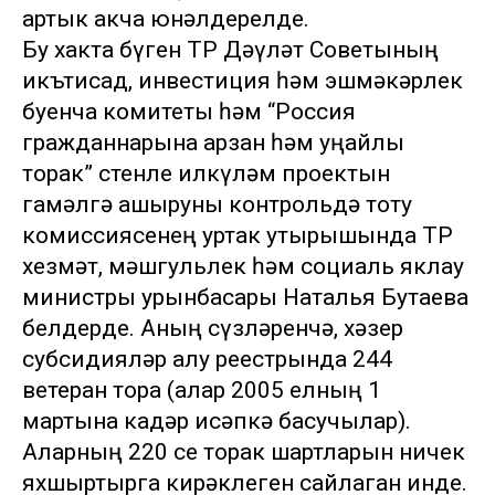
артык акча юнәлдерелде.
Бу хакта бүген ТР Дәүләт Советының
икътисад, инвестиция һәм эшмәкәрлек
буенча комитеты һәм “Россия
гражданнарына арзан һәм уңайлы
торак” өстенле илкүләм проектын
гамәлгә ашыруны контрольдә тоту
комиссиясенең уртак утырышында ТР
хезмәт, мәшгульлек һәм социаль яклау
министры урынбасары Наталья Бутаева
белдерде. Аның сүзләренчә, хәзер
субсидияләр алу реестрында 244
ветеран тора (алар 2005 елның 1
мартына кадәр исәпкә басучылар).
Аларның 220 се торак шартларын ничек
яхшыртырга кирәклеген сайлаган инде.