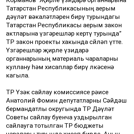
Корманов “Җирле үзидарә органнарына
Татарстан Республикасының аерым
дәүләт вәкаләтләрен бирү турындагы
Татарстан Республикасы аерым закон
актларына үзгәрешләр кертү турында”
ТР закон проекты хакында сөйләп үтте.
Үзгәрешләр җирле үзидарә
органнарының материаль чараларны
куллану һәм хисаплар бирү өлкәсенә
кагыла.
ТР Үзәк сайлау комиссиясе рәисе
Анатолий Фомин депутатларны Сәйдәш
бермандатлы округында ТР Дәүләт
Советы сайлау буенча уздырылган
сайлауга тотылган ТР бюджеты