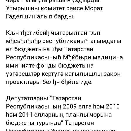
чираттагы утырышын уздырды.
Утырышны комитет рәисе Морат
Гаделшин алып барды.
Кљн тђртибенђ чыгарылган тљп
мђсьђлђлђр республиканыћ агымдагы
ел бюджетына џђм Татарстан
Республикасыныћ Мђќбњри медицина
иминияте фонды бюджетына
үзгәрешләр кертүгә кагылышлы закон
проектлары белђн бђйле иде.
Депутатларны “Татарстан
Республикасының 2009 елга һәм 2010
һәм 2011 елларның планлы чорына
бюджеты турында” Татарстан