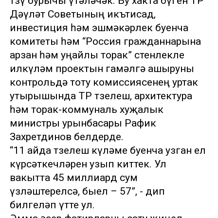
төзү бурычы үтәләчәк. Бу хакта бүген ТР
Дәүләт Советының икътисад,
инвестиция һәм эшмәкәрлек буенча
комитеты һәм “Россия гражданнарына
арзан һәм уңайлы торак” өстенлекле
илкүләм проектын гамәлгә ашыруны
контрольдә тоту комиссиясенең уртак
утырышында ТР төзелеш, архитектура
һәм торак-коммуналь хуҗалык
министры урынбасары Рафик
Захретдинов белдерде.
“11 айда төзелеш күләме буенча узган ел
күрсәткечләрен узып киттек. Ул
вакытта 45 миллиард сум
үзләштерелсә, быел – 57”, - дип
билгеләп үтте ул.