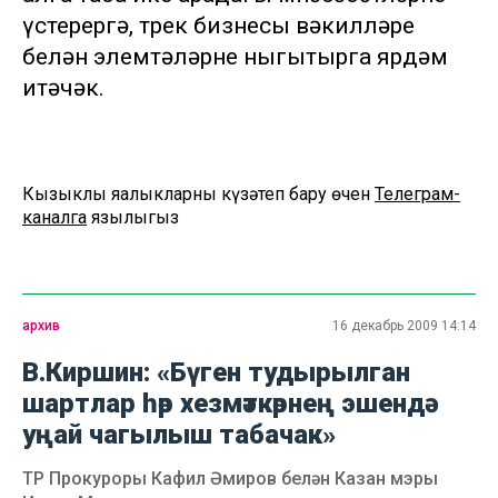
үстерергә, төрек бизнесы вәкилләре
белән элемтәләрне ныгытырга ярдәм
итәчәк.
Кызыклы яңалыкларны күзәтеп бару өчен
Телеграм-
каналга
язылыгыз
архив
16 декабрь 2009 14:14
В.Киршин: «Бүген тудырылган
шартлар һәр хезмәткәрнең эшендә
уңай чагылыш табачак»
ТР Прокуроры Кафил Әмиров белән Казан мэры