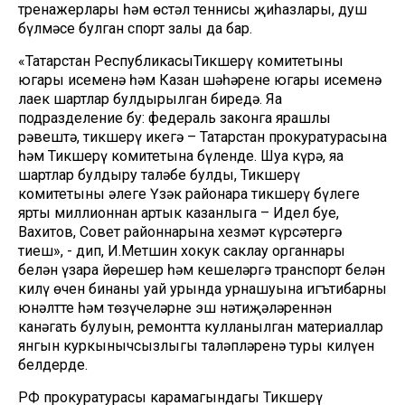
тренажерлары һәм өстәл теннисы җиһазлары, душ
бүлмәсе булган спорт залы да бар.
«Татарстан РеспубликасыТикшерү комитетының
югары исеменә һәм Казан шәһәренең югары исеменә
лаек шартлар булдырылган биредә. Яңа
подразделение бу: федераль законга ярашлы
рәвештә, тикшерү икегә – Татарстан прокуратурасына
һәм Тикшерү комитетына бүленде. Шуңа күрә, яңа
шартлар булдыру таләбе булды, Тикшерү
комитетының әлеге Үзәк районара тикшерү бүлеге
ярты миллионнан артык казанлыга – Идел буе,
Вахитов, Совет районнарына хезмәт күрсәтергә
тиеш», - дип, И.Метшин хокук саклау органнары
белән үзара йөрешер һәм кешеләргә транспорт белән
килү өчен бинаның уңай урында урнашуына игътибарны
юнәлтте һәм төзүчеләрнең эш нәтиҗәләреннән
канәгать булуын, ремонтта кулланылган материаллар
янгын куркынычсызлыгы таләпләренә туры килүен
белдерде.
РФ прокуратурасы карамагындагы Тикшерү