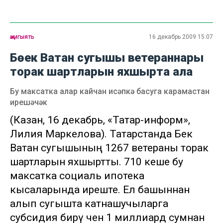
җәмгыять
16 декабрь 2009 15:07
Бөек Ватан сугышы ветераннары
торак шартларын яхшырта ала
Бу максатка алар кайчан исәпкә басуга карамастан
ирешәчәк
(Казан, 16 декабрь, «Татар-информ»,
Лилия Маркелова). Татарстанда Бөек
Ватан сугышының 1267 ветераны торак
шартларын яхшыртты. 710 кеше бу
максатка социаль ипотека
кысаларында иреште. Ел башыннан
алып сугышта катнашучыларга
субсидия бирү өчен 1 миллиард сумнан