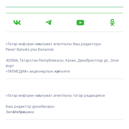
«Татар-информ» мәгълүмат агентлыгы баш редакторы
Ринат Вагыйз улы Билалов
420066, Татарстан Республикасы, Казан, Декабристлар ур., 2нче
йорт.
«ТАТМЕДИА» акционерлык җәмгыяте
«Татар-информ» мәгълүмат агентлыгы татар редакциясе
Баш редактор урынбасары
Зилә Мөбәрәкшина