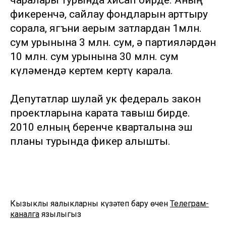
чаралары турында хисап бирде. Аның
фикеренчә, сайлау фондларын арттыру
сорала, ягъни аерым затлардан 1млн.
сум урынына 3 млн. сум, ә партияләрдән
10 млн. сум урынына 30 млн. сум
күләмендә кертем кертү карала.
Депутатлар шулай ук федераль закон
проектларына карата тавыш бирде.
2010 елның беренче кварталына эш
планы турында фикер алышты.
Кызыклы яңалыкларны күзәтеп бару өчен
Телеграм-
каналга
язылыгыз