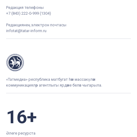
Редакция телефоны
+7 (843) 222-0-999 (1304)
Редакциянең электрон почтасы
infotat@tatar-inform.ru
«Татмедиа» республика матбугат һәм массакүләм
коммуникацияләр агентлыгы ярдәме белән чыгарыла.
16+
Әлеге ресурста