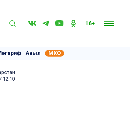
16+
Мәгариф
Авыл
МХО
арстан
7 12:10