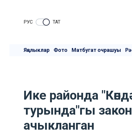
РУC
ТАТ
Яңалыклар
Фото
Матбугат очрашуы
Рә
Ике районда "Көн
турында"гы закон
ачыкланган