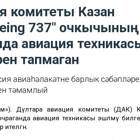
я комитеты Казан
оeing 737" очкычының
нда авиация техникас
ен тапмаган
сия авиаһәлакәтнең барлык сәбәпләр
ен тәмамлый
рм»). Дәүләтара авиация комитеты (ДАК) 
ә очраганда авиация техникасы эшләмәү билге
 ителгән.