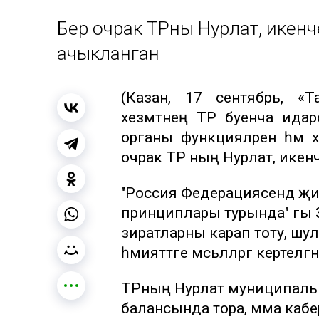
Бер очрак ТРның Нурлат, ике
ачыкланган
(Казан, 17 сентябрь, «
хезмәтнең ТР буенча идар
органы функцияләрен һәм 
очрак ТР ның Нурлат, ике
"Россия Федерациясендә җ
принциплары турында" гы За
зиратларны карап тоту, шул
әһәмияттәге мәсьәләләргә керте
ТРның Нурлат муниципаль
балансында тора, әмма кабер 