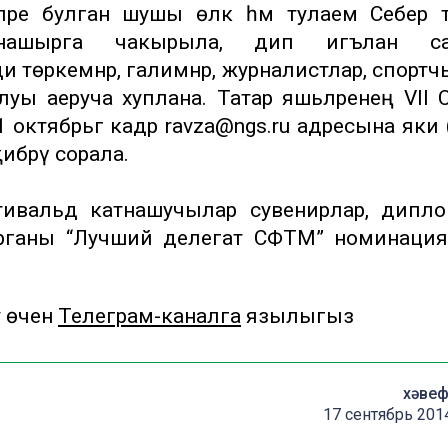
ләре булган шушы өлкә һәм тулаем Себер т
катнашырга чакырыла, дип игълан с
 төркемнәр, галимнәр, журналистлар, спортч
уы аеруча хуплана. Татар яшьләренең VII 
 октябрьгә кадәр ravza@ngs.ru адресына яки 
ибәрү сорала.
стивальдә катнашучылар сувенирлар, дипл
 торганы “Лучший делегат СФТМ” номинация
у өчен
Телеграм-каналга
язылыгыз
хәвеф
17 сентябрь 201