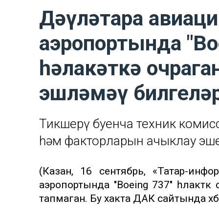
Дәүләтара авиаци
аэропортында "В
һәлакәткә очрага
эшләмәү билгеләр
Тикшерү буенча техник комис
һәм факторларын ачыклау эш
(Казан, 16 сентябрь, «Татар-инфо
аэропортында "Воeing 737" һәлакәтк
тапмаган. Бу хакта ДАК сайтында хәбәр