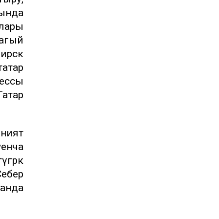
сында
алары
магый
бирск
татар
рессы
Татар
әният
уенча
гәрәк
Себер
 анда