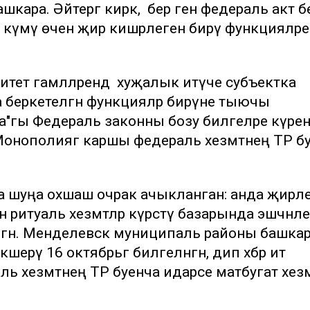
шкара. Әйтергә кирәк, бер генә федераль акт б
 күмү өчен җир кишәрлеген бирү функцияләр
итет гамәлләрендә хуҗалык итүче субъектка
 беркетелгән функцияләр бирүне тыючы
"гы Федераль законны бозу билгеләре күренә
Монополиягә каршы федераль хезмәтнең ТР б
 шуңа охшаш очрак ачыкланган: анда җирл
 ритуаль хезмәтләр күрсәтү базарында эшчәнл
елгән. Менделевск муниципаль районы башка
рү 16 октябрьгә билгеләнгән, дип хәбәр итә
 хезмәтнең ТР буенча идарәсе матбугат хезм