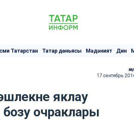
сми Татарстан
Татар дөньясы
Мәдәният
Дин
җә
17 сентябрь 201
дәшлекне яклау
 бозу очраклары