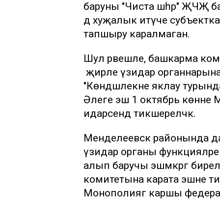
баруны "Чиста шәһәр" ҖЧҖ ба
дә хуҗалык итүче субъектка
тапшыру каралмаган.
Шул рәвешле, башкарма ком
җирле үзидарә органнарына
"Көндәшлекне яклау турында
Әлеге эш 1 октябрь көнне 
идарәсендә тикшереләчәк.
Менделеевск районында да
үзидарә органы функцияләрен
алып баручы эшмәкәргә бир
комитетына карата эшне тикше
Монополиягә каршы федераль