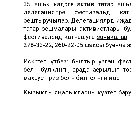
35 яшькә кадәрге актив татар яшь
делегацияләре фестивальдә 
оештыручылар. Делегацияләрдә иҗади
татар оешмалары активистлары бул
фестивалендә катнашуга
заявкалар
1
278-33-22, 260-22-05 факсы буенча җ
Искәртеп үтәбез: былтыр узган фе
белән бүләкләнгән, арада аерылып
махсус приз белән билгеләнгән иде.
Кызыклы яңалыкларны күзәтеп бар