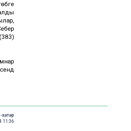
өбәге
алды
ылар,
Себер
(383)
омнар
сендә
-хәтәр
4 11:36