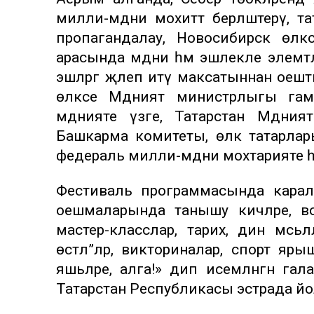
милли-мәдәни мохиттә берләштерү, та
пропагандалау, Новосибирск өлкәс
арасында мәдәни һәм эшлекле элемтә
эшләргә җәлеп итү максатыннан ое
өлкәсе Мәдәният министрлыгы гамә
мәдәнияте үзәге, Татарстан Мәдә
Башкарма комитеты, өлкә татарла
федераль милли-мәдәни мохтарияте 
Фестиваль программасында каралга
оешмаларында танышу кичәләре, в
мастер-класслар, тарих, дин мәсьәлә
өстәл”ләр, викториналар, спорт я
яшьләре, алга!» дип исемләнгән гал
Татарстан Республикасы эстрада й