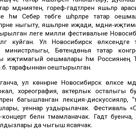
тар мәдәниятен, гореф-гадәтләрен яшьләр ара
е һәм Себер төбәге шәһәрләре татар оешм
ләрне ныгыту, яшьләрне иҗади, мәдәни-иҗти
штырылган әлеге милли фестивальне Новоси
лгә куйган. Ул Новосибирск өлкәсендәге 
ният министрлыгы, Бөтендөнья татар конг
ры иҗтимагый оешмалары һәм Россиянең 
һ.б. тарафыннан оештырылган.
нча, ул көннәрне Новосибирск өлкәсе мәд
окал, хореография, актерлык осталыгы б
ләренә багышланган лекция-дискуссияләр, “тү
рышлары, уеннар уздырылачак. Фестиваль «
а-концерт белән тәмамланачак. Гадәт буенча,
олдызлары да чыгыш ясаячак.