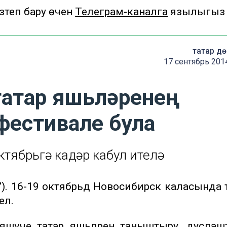
теп бару өчен
Телеграм-каналга
язылыгыз
татар д
17 сентябрь 201
татар яшьләренең
фестивале була
ктябрьгә кадәр кабул ителә
”). 16-19 октябрьдә Новосибирск каласында 
лә.
 яшәүче татар яшьләрен таныштыру, дуслаш