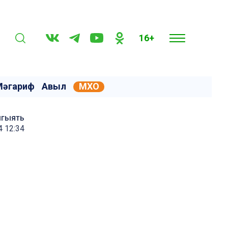
16+
Мәгариф
Авыл
МХО
мгыять
4 12:34