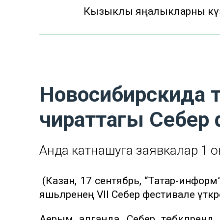
Кызыклы яңалыкларны күзә
Новосибирскида 
чираттагы Себер 
Анда катнашуга заявкалар 1 о
(Казан, 17 сентябрь, “Татар-информ
яшьләренең VII Себер фестивале үткәре
Аерым алганда, Себер төбәкләрендә