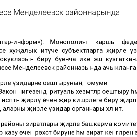
нчесе Менделеевск районнарында
Татар-информ»). Монополиягә каршы феде
әсе хуҗалык итүче субъектларга җирле үз
хокукларын бирү буенча ике эш кузгаткан
нчесе Менделеевск районнарында ачыкланга
ирле үзидарәне оештыруның гомуми
кон нигезендә ритуаль хезмәтләр оештыру һә
 исәптән җирләү өчен җир кишәрлеге бирү җирл
лгән, аларны җирле үзидарә органнары хәл итә.
 районы зиратлары җирле башкарма комите
казу өчен рөхсәт бирүне һәм зират кенәгәләрен