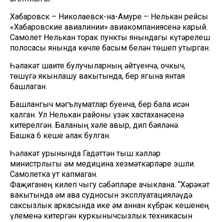
Хабаровск – Николаевск-на-Амуре – Нелькан рейсы
«Хабаровские авиалинии» авиакомпаниясенә карый.
Самолет Нелькан торак пункты янындагы күтәрелеш
полосасы янында көчле басым белән төшеп утырган.
Һәлакәт шаһите булучыларның әйтүенчә, очкыч,
төшүгә якынлашу вакытында, бер ягына янтая
башлаган.
Башлангыч мәгълүматлар буенча, бер бала исән
калган. Ул Нелькан районы үзәк хастаханәсенә
китерелгән. Баланың хәле авыр, дип бәяләнә.
Башка 6 кеше һәлак булган.
Һәлакәт урынында Гадәттән тыш хәлләр
министрлыгы һәм медицина хезмәткәрләре эшли.
Самолетка ут капмаган.
Фаҗиганең килеп чыгу сәбәпләре ачыклана. “Хәрәкәт
вакытында һәм һава судносын эксплуатацияләүдә
саксызлык аркасында ике һәм аннан күбрәк кешенең
үлеменә китергән куркынычсызлык техникасын