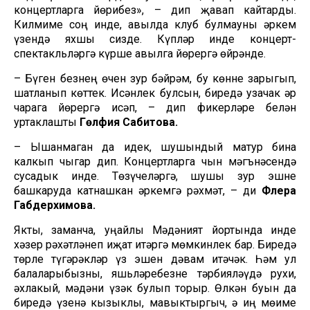
концертларга йөрибез», – дип җавап кайтарды.
Килмиме соң инде, авылда клуб булмауны һәркем
үзендә яхшы сизде. Күпләр инде концерт-
спектакльләргә күрше авылга йөрергә өйрәнде.
– Бүген безнең өчен зур бәйрәм, бу көнне зарыгып,
шатланып көттек. Исәнлек булсын, биредә узачак һәр
чарага йөрергә исәп, – дип фикерләре белән
уртаклашты
Гөлфия Сабитова.
– Ышанмаган да идек, шушындый матур бина
калкып чыгар дип. Концертларга чын мәгънәсендә
сусадык инде. Төзүчеләргә, шушы зур эшне
башкаруда катнашкан һәркемгә рәхмәт, – ди
Флера
Габдерәхимова.
Якты, заманча, уңайлы Мәдәният йортында инде
хәзер рәхәтләнеп иҗат итәргә мөмкинлек бар. Биредә
төрле түгәрәкләр үз эшен дәвам итәчәк. Һәм ул
балаларыбызны, яшьләребезне тәрбияләүдә рухи,
әхлакый, мәдәни үзәк булып торыр. Өлкән буын да
биредә үзенә кызыклы, мавыктыргыч, ә иң мөһиме