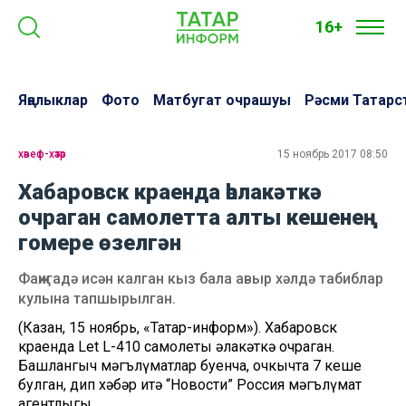
16+
Яңалыклар
Фото
Матбугат очрашуы
Рәсми Татарс
хәвеф-хәтәр
15 ноябрь 2017 08:50
Хабаровск краенда һәлакәткә
очраган самолетта алты кешенең
гомере өзелгән
Фаҗигадә исән калган кыз бала авыр хәлдә табиблар
кулына тапшырылган.
(Казан, 15 ноябрь, «Татар-информ»). Хабаровск
краенда Let L-410 самолеты һәлакәткә очраган.
Башлангыч мәгълүматлар буенча, очкычта 7 кеше
булган, дип хәбәр итә “Новости” Россия мәгълүмат
агентлыгы.