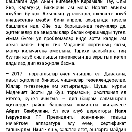
башлаган иде. Аның нигезендә Карамалы Тау, Олы
Яке, Карагуҗа, Бакырчы һәм менә Норлат авылы
клублы булды. Авылның уртасында, элеккеге клуб
янәшәсендә мәһабәт бина апрель ахырында төзелә
башлаган иде. Әйе, эш барышында төзүчеләр дә,
җитәкчеләр дә авырлыклар белән очрашмады түгел.
Әмма бүген ул проблемалар инде артта калды һәм
авыл халкы бары тик Мәдәният йортының якты,
матур киләчәгенә өметләнә. Тарихи вакыйгага тиң
булган клуб ачылышы тантанасын да зарыгып көтеп
алдылар, дип яза җирле басма.
– 2017 - норлатлылар өчен уңышлы ел. Дәваханә,
авыл җирлеге бинасы, чишмәләр төзекләндерелде.
Юллар тигезләнде һәм яктыртылды. Шушы нурлы
Мәдәният йорты да буш тормасын, рәхәтләнеп ял
итегез, күңел ачыгыз, – дип бәйрәм сәламнәрен
җиткерде район башкарма комитеты җитәкчесе
Айрат
Сәхибуллин.
Ул исә клуб директоры
Наил
Һарунов
ка ТР Президенты исеменнән, тавыш
көчәйткеч аппаратура алу өчен, сертификат
тапшырды. Наил - яшь, сәләтле егет, эшләргә мәйдан