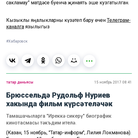
сакламау” матдәсе буенча җинаять эше кузгатылган.
Кызыклы яңалыкларны күзәтеп бару өчен
Телеграм-
каналга
язылыгыз
#Хабаровск
татар дөньясы
15 ноябрь 2017 08:41
Брюссельдә Рудольф Нуриев
хакында фильм күрсәтеләчәк
Тамашачыларга "Иреккә сикерү" биографик
кинотасмасы тәкъдим ителә.
(Казан, 15 ноябрь, "Татар-информ", Лилия Локманова).