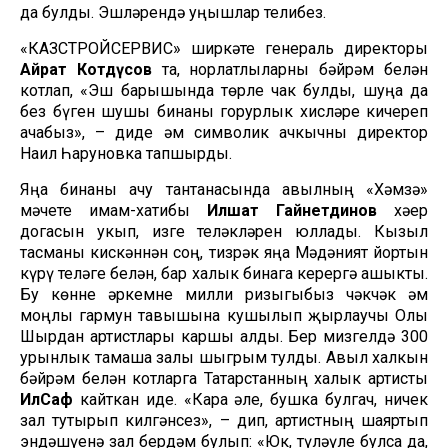
да булды. Эшләрендә уңышлар телибез.
«КАЗСТРОЙСЕРВИС» ширкәте генераль директоры
Айрат Котдүсов
та, норлатлыларны бәйрәм белән
котлап, «Эш барышында төрле чак булды, шуңа да
без бүген шушы бинаны горурлык хисләре кичереп
ачабыз», – диде һәм символик ачкычны директор
Наил Һаруновка тапшырды.
Яңа бинаны ачу тантанасында авылның «Хәмзә»
мәчете имам-хатибы
Илшат Гайнетдинов
хәер
догасын укып, изге теләкләрен юллады. Кызыл
тасманы кискәннән соң, тизрәк яңа Мәдәният йортын
күрү теләге белән, бар халык бинага керергә ашыкты.
Бу көнне һәркемне милли ризыгыбыз чәкчәк һәм
моңлы гармун тавышына кушылып җырлаучы Олы
Шырдан артистлары каршы алды. Бер мизгелдә 300
урынлык тамаша залы шыгрым тулды. Авыл халкын
бәйрәм белән котларга Татарстанның халык артисты
ИлСаф
кайткан иде. «Кара әле, бушка булгач, ничек
зал тутырып килгәнсез», – дип, артистның шаяртып
эндәшүенә зал бердәм булып: «Юк, түләүле булса да,