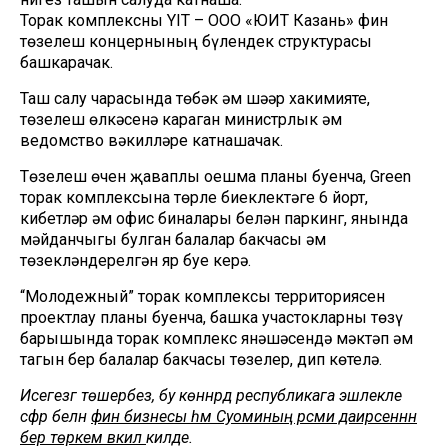
Торак комплексны YIT – ООО «ЮИТ Казань» фин
төзелеш концернының бүлендек структурасы
башкарачак.
Таш салу чарасында төбәк һәм шәһәр хакимияте,
төзелеш өлкәсенә караган министрлык һәм
ведомство вәкилләре катнашачак.
Төзелеш өчен җаваплы оешма планы буенча, Green
торак комплексына төрле биеклектәге 6 йорт,
кибетләр һәм офис биналары белән паркинг, янында
мәйданчыгы булган балалар бакчасы һәм
төзекләндерелгән яр буе керә.
“Молодежный” торак комплексы территориясен
проектлау планы буенча, башка участокларны төзү
барышында торак комплекс янәшәсендә мәктәп һәм
тагын бер балалар бакчасы төзелер, дип көтелә.
Исегезгә төшерәбез, бу көннәрдә республикага эшлекле
сәфәр белән
фин бизнесы һәм Суоминың рәсми даирәсеннән
бер төркем вәкил
килде.