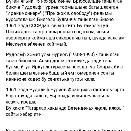
Бүген, ягъни 15 ноябрь көнне, Брюссельдә танылган
биюче Рудольф Нуриев тормышына багышланган
"Иреккә сикерү" ( "Прыжок в свободу") фильмы
күрсәтеләчәк. Билгеле булганча, танылган биюче
1961 елда СССРдан качып китә. Бу гамәлен ул
Париждагы гастрольләреннән соң кыла, ягъни
аэропортта койма аша сикереп чыгып, шунда кала һәм
Мәскәүгә әйләнеп кайтмый.
Рудольф Хәмит улы Нуриев (1938-1993) - танылган
татар биючесе Аның дөньяга килүе дә гади генә
булмый: ул Иркутск тирәсенә поезда туа. Соңрак бию
белән шөгыльләнә башлый һәм гомеренең соңгы
көннәрнә кадәр бу сәнгатькә тугры кала.
1961 елда Рудольф Нуриев Франциягә гастрольләргә
бара, шунда калып, Европада искиткеч карьера
ясауга ирешә.
Бу хакта "Татарлар хакында Бөтендөнья яңалыклары"
сайты хәбәр итә.
Кызыклы яңалыкларны күзәтеп бару өчен
Телеграм-