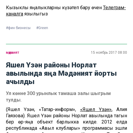
Кызыклы яңалыкларны күзәтеп бару өчен
Телеграм-
каналга
язылыгыз
#фин бизнесы
#Green
мәдәният
15 ноябрь 2017 08:00
Яшел Үзән районы Норлат
авылында яңа Мәдәният йорты
ачылды
Ул көнне 300 урынлык тамаша залы шыгрым
тулды.
(Яшел Үзән, «Татар-информ»,
«Яшел Үзән»
, Алия
Гаязова). Яшел Үзән районы Норлат авылында тагын
бер өр-яңа объект барлыкка килде. 2012 елда
республикада «Авыл клублары» программасы эшли