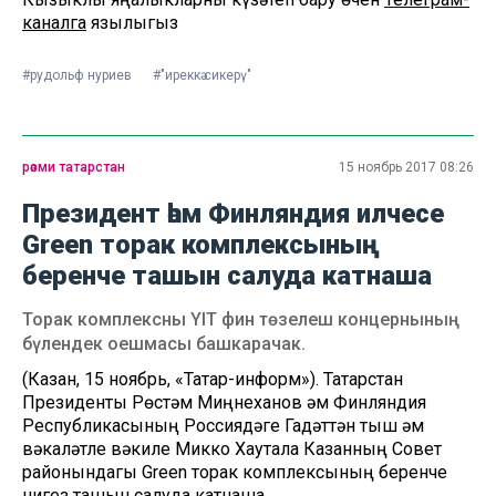
каналга
язылыгыз
#рудольф нуриев
#"иреккә сикерү"
рәсми татарстан
15 ноябрь 2017 08:26
Президент һәм Финляндия илчесе
Green торак комплексының
беренче ташын салуда катнаша
Торак комплексны YIT фин төзелеш концернының
бүлендек оешмасы башкарачак.
(Казан, 15 ноябрь, «Татар-информ»). Татарстан
Президенты Рөстәм Миңнеханов һәм Финляндия
Республикасының Россиядәге Гадәттән тыш һәм
вәкаләтле вәкиле Микко Хаутала Казанның Совет
районындагы Green торак комплексының беренче
нигез ташын салуда катнаша.