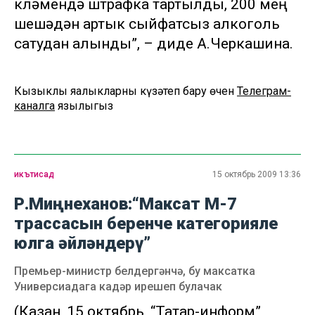
күләмендә штрафка тартылды, 200 мең
шешәдән артык сыйфатсыз алкоголь
сатудан алынды”, – диде А.Черкашина.
Кызыклы яңалыкларны күзәтеп бару өчен
Телеграм-
каналга
язылыгыз
икътисад
15 октябрь 2009 13:36
Р.Миңнеханов:“Максат М-7
трассасын беренче категорияле
юлга әйләндерү”
Премьер-министр белдергәнчә, бу максатка
Универсиадага кадәр ирешеп булачак
(Казан, 15 октябрь, “Татар-информ”,