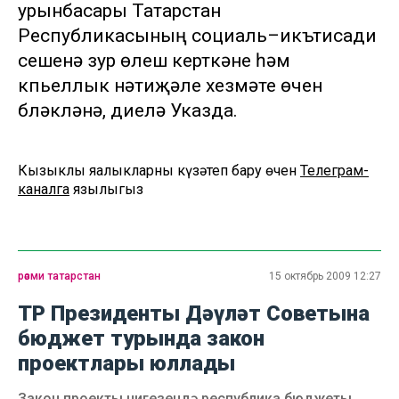
урынбасары Татарстан
Республикасының социаль–икътисади
үсешенә зур өлеш керткәне һәм
күпьеллык нәтиҗәле хезмәте өчен
бүләкләнә, диелә Указда.
Кызыклы яңалыкларны күзәтеп бару өчен
Телеграм-
каналга
язылыгыз
рәсми татарстан
15 октябрь 2009 12:27
ТР Президенты Дәүләт Советына
бюджет турында закон
проектлары юллады
Закон проекты нигезендә республика бюджеты