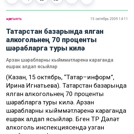
җәмгыять
15 октябрь 2009 14:11
Татарстан базарында ялган
алкогольнең 70 проценты
шәрабларга туры килә
Арзан шәрабларны кыйммәтләренә караганда
ешрак алдап ясыйлар
(Казан, 15 октябрь, “Татар–информ”,
Ирина Игнатьева). Татарстан базарында
ялган алкогольнең 70 проценты
шәрабларга туры килә. Арзан
шәрабларны кыйммәтләренә караганда
ешрак алдап ясыйлар. Бүген ТР Дәүләт
алкоголь инспекциясендә узган