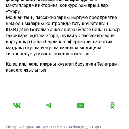
мәктәпләрдә викторина, конкурс һәм ярышлар
үткәрү.
Моннан тыш, пассажирларны йөртүче предприятие
һәм оешмаларны контрольдә тоту көчәйтелгән.
ЮХИДИнең Бөгелмә эчке эшләр бүлеге белән шәһәр
таксилары җитәкчеләре, шулай ук пассажирларны
йөртүчеләр белән барлык шоферларны наркотик
матдәләр куллану-кулланмавына медицина
тикшеренүе үтү өчен килешү төзелгән.
Кызыклы яңалыкларны күзәтеп бару өчен
Телеграм-
каналга
язылыгыз
«Татар-информ» мәгълүмат агентлыгы баш редакторы