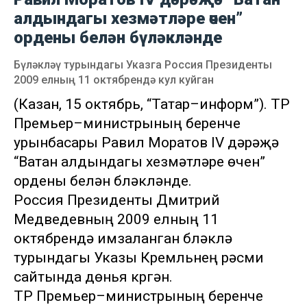
алдындагы хезмәтләре өчен”
ордены белән бүләкләнде
Бүләкләү турындагы Указга Россия Президенты
2009 елның 11 октябрендә кул куйган
(Казан, 15 октябрь, “Татар–информ”). ТР
Премьер–министрының беренче
урынбасары Равил Моратов IV дәрәҗә
“Ватан алдындагы хезмәтләре өчен”
ордены белән бүләкләнде.
Россия Президенты Дмитрий
Медведевның 2009 елның 11
октябрендә имзаланган бүләкләү
турындагы Указы Кремльнең рәсми
сайтында дөнья күргән.
ТР Премьер–министрының беренче