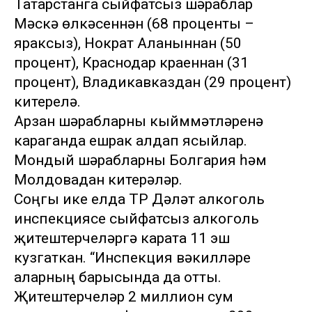
Татарстанга сыйфатсыз шәраблар
Мәскәү өлкәсеннән (68 проценты –
яраксыз), Нократ Аланыннан (50
процент), Краснодар краеннан (31
процент), Владикавказдан (29 процент)
китерелә.
Арзан шәрабларны кыйммәтләренә
караганда ешрак алдап ясыйлар.
Мондый шәрабларны Болгария һәм
Молдовадан китерәләр.
Соңгы ике елда ТР Дәүләт алкоголь
инспекциясе сыйфатсыз алкоголь
җитештерүчеләргә карата 11 эш
кузгаткан. “Инспекция вәкилләре
аларның барысында да отты.
Җитештерүчеләр 2 миллион сум