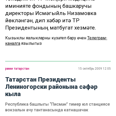
иминияте фондының башкаручы
директоры Исмәгыйль Низамовка
йөкләнгән, дип хәбәр итә ТР
Президентының матбугат хезмәте.
Кызыклы яңалыкларны күзәтеп бару өчен
Телеграм-
каналга
язылыгыз
рәсми татарстан
15 октябрь 2009 12:05
Татарстан Президенты
Лениногорски районына сәфәр
кыла
Республика башлыгы “Писмән” тимер юл станциясе
вокзалын ачу тантанасында катнашачак