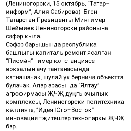
(Лениногорски, 15 октябрь, “Татар–
информ”, Алия Сабирова). Бүген
Татарстан Президенты Минтимер
Шәймиев Лениногорски районына
сәфәр кыла.
Сәфәр барышында республика
башлыгы капиталь ремонт ясалган
“Писмән” тимер юл станциясе
вокзалын ачу тантанасында
катнашачак, шулай ук берничә объектта
булачак. Алар арасында “Ялтау”
агрофирмасы ҖЧҖ дуңгызчылык
комплексы, Лениногорски политехника
көллияте, “Идея Юго–Восток”
инновация–җитештерү технопаркы ҖЧҖ
бар.