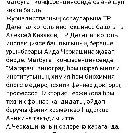
матбугат конференциясендә сүз әнә шул
хакта барды.
Журналистларның сорауларына ТР
Дәүләт алкоголь инспекциясе башлыгы
Алексей Казаков, ТР Дәүләт алкоголь
инспекциясе башлыгының беренче
урынбасары Аида Черкашина җавап
бирде. Матбугат конференциясендә
“Магарач” виноград һәм шәраб милли
институтының химия һәм биохимия
бүлеге мөдире, техник фәннәр докторы,
профессор Виктория Гержикова һәм
техник фәннәр кандидаты, әйдәп
баручы фәнни хезмәткәр Надежда
Аникина тәкъдим итте.
А.Черкашинаның сүзләренә караганда,