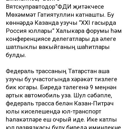
Вятскуправтодор”ФДИ җитәкчесе
Мөхәммәт Гатиятуллин катнашты. Бу
көннәрдә Казанда узучы “XXI гасырда
Россия юллары” Халыкара форумы һәм
конференциясе делегатлары да әлеге
шатлыклы вакыйганың шаһитлары
булды.
Федераль трассаның Татарстан аша
узучы бу участогында хәрәкәт тизлеге
бик югары. Биредә тәүлегенә 9 меңнән
артык автомобиль уза. Шул сәбәпле,
федераль трасса белән Казан-Питрәч
юлы киселешендә юл-транспорт
һәлакәтләре еш очрый иде. Ике катлы
юл развязкасы булу биредә иминлекне,