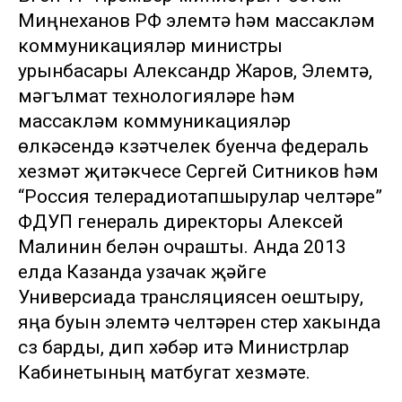
Миңнеханов РФ элемтә һәм массакүләм
коммуникацияләр министры
урынбасары Александр Жаров, Элемтә,
мәгълүмат технологияләре һәм
массакүләм коммуникацияләр
өлкәсендә күзәтчелек буенча федераль
хезмәт җитәкчесе Сергей Ситников һәм
“Россия телерадиотапшырулар челтәре”
ФДУП генераль директоры Алексей
Малинин белән очрашты. Анда 2013
елда Казанда узачак җәйге
Универсиада трансляциясен оештыру,
яңа буын элемтә челтәрен үстерү хакында
сүз барды, дип хәбәр итә Министрлар
Кабинетының матбугат хезмәте.