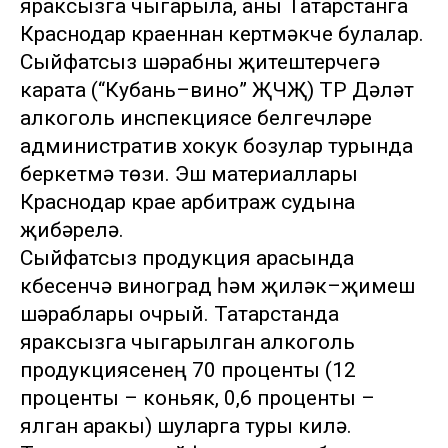
яраксызга чыгарыла, аны Татарстанга
Краснодар краеннан кертмәкче булалар.
Сыйфатсыз шәрабны җитештерүчегә
карата (“Кубань–вино” ҖЧҖ) ТР Дәүләт
алкоголь инспекциясе белгечләре
административ хокук бозулар турында
беркетмә төзи. Эш материаллары
Краснодар крае арбитраж судына
җибәрелә.
Сыйфатсыз продукция арасында
күбесенчә виноград һәм җиләк–җимеш
шәраблары очрый. Татарстанда
яраксызга чыгарылган алкоголь
продукциясенең 70 проценты (12
проценты – коньяк, 0,6 проценты –
ялган аракы) шуларга туры килә.