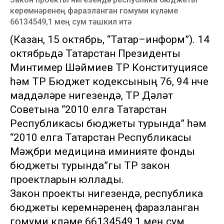
керемнәренең фаразланган гомуми күләме
66134549,1 мең сум тәшкил итә
(Казан, 15 октябрь, “Татар–информ”). 14
октябрьдә Татарстан Президенты
Минтимер Шәймиев ТР Конституциясе
һәм ТР Бюджет кодексының 76, 94 нче
маддәләре нигезендә, ТР Дәүләт
Советына “2010 елга Татарстан
Республикасы бюджеты турында” һәм
“2010 елга Татарстан Республикасы
Мәҗбүри медицина иминияте фонды
бюджеты турында”гы ТР закон
проектларын юллады.
Закон проекты нигезендә, республика
бюджеты керемнәренең фаразланган
гомуми күләме 66134549,1 мең сум,