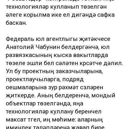
технологияләр кулланып төзелгән
әлеге корылма ике ел дигәндә сафка
баскан.
Федераль юл агентлыгы җитәкчесе
Анатолий Чабунин белдергәнчә, юл
развязкасының кыска вакытларда
төзелүе эшли белү сәләтен күрсәтүче дәлил.
Ул бу проектның заказчыларына,
проектлаучыларга, подряд
оешмаларына зур рәхмәт сүзләрен
җиткерде. Аның белдерүенчә, мондый
объектлар төзелгәндә, яңа
технологияләр куллану беренчел
максат түгел, иң мөһиме: аларның
иминлек таләпләренә җавап бирүе.