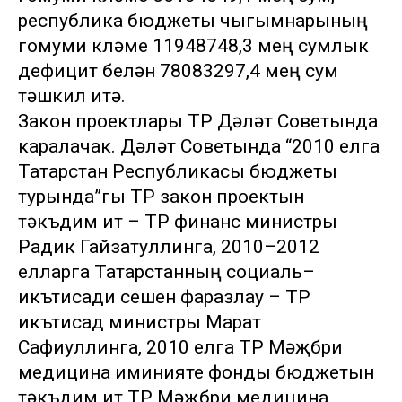
республика бюджеты чыгымнарының
гомуми күләме 11948748,3 мең сумлык
дефицит белән 78083297,4 мең сум
тәшкил итә.
Закон проектлары ТР Дәүләт Советында
каралачак. Дәүләт Советында “2010 елга
Татарстан Республикасы бюджеты
турында”гы ТР закон проектын
тәкъдим итү – ТР финанс министры
Радик Гайзатуллинга, 2010–2012
елларга Татарстанның социаль–
икътисади үсешен фаразлау – ТР
икътисад министры Марат
Сафиуллинга, 2010 елга ТР Мәҗбүри
медицина иминияте фонды бюджетын
тәкъдим итү ТР Мәҗбүри медицина