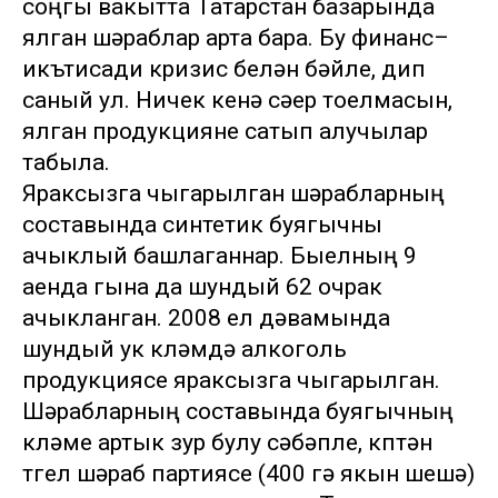
соңгы вакытта Татарстан базарында
ялган шәраблар арта бара. Бу финанс–
икътисади кризис белән бәйле, дип
саный ул. Ничек кенә сәер тоелмасын,
ялган продукцияне сатып алучылар
табыла.
Яраксызга чыгарылган шәрабларның
составында синтетик буягычны
ачыклый башлаганнар. Быелның 9
аенда гына да шундый 62 очрак
ачыкланган. 2008 ел дәвамында
шундый ук күләмдә алкоголь
продукциясе яраксызга чыгарылган.
Шәрабларның составында буягычның
күләме артык зур булу сәбәпле, күптән
түгел шәраб партиясе (400 гә якын шешә)