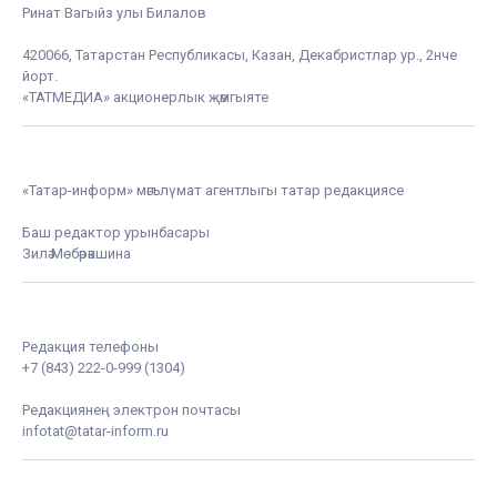
Ринат Вагыйз улы Билалов
420066, Татарстан Республикасы, Казан, Декабристлар ур., 2нче
йорт.
«ТАТМЕДИА» акционерлык җәмгыяте
«Татар-информ» мәгълүмат агентлыгы татар редакциясе
Баш редактор урынбасары
Зилә Мөбәрәкшина
Редакция телефоны
+7 (843) 222-0-999 (1304)
Редакциянең электрон почтасы
infotat@tatar-inform.ru