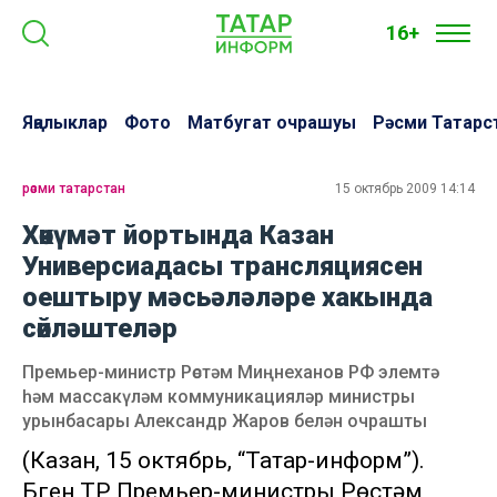
16+
Яңалыклар
Фото
Матбугат очрашуы
Рәсми Татарс
рәсми татарстан
15 октябрь 2009 14:14
Хөкүмәт йортында Казан
Универсиадасы трансляциясен
оештыру мәсьәләләре хакында
сөйләштеләр
Премьер-министр Рөстәм Миңнеханов РФ элемтә
һәм массакүләм коммуникацияләр министры
урынбасары Александр Жаров белән очрашты
(Казан, 15 октябрь, “Татар-информ”).
Бүген ТР Премьер-министры Рөстәм