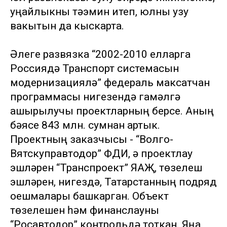
уңайлыкны тәэмин итеп, юлны узу
вакытын да кыскарта.
Әлеге развязка “2002-2010 елларга
Россиядә Транспорт системасын
модернизацияләү” федераль максатчан
программасы нигезендә гамәлгә
ашырылучы проектларның берсе. Аның
бәясе 843 млн. сумнан артык.
Проектның заказчысы - “Волго-
Вятскуправтодор” ФДИ, ә проектлау
эшләрен “Транспроект” ЯАҖ, төзелеш
эшләрен, нигездә, Татарстанның подряд
оешмалары башкарган. Объект
төзелешен һәм финанслауны
“Росавтодор” контрольдә тоткан. Яңа