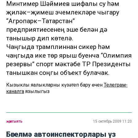
Минтимер Шәймиев шифалы су һәм
җиләк–җимеш эчемлекләре чыгару
“Агропарк–Татарстан”
предприятиесенең эше белән дә
танышыр дип көтелә.
Чаңгыда трамплиннан сикерү һәм
чаңгыда ике төр ярыш буенча “Олимпия
резервы” спорт мәктәбе ТР Президенты
танышкан соңгы объект булачак.
Кызыклы яңалыкларны күзәтеп бару өчен
Телеграм-
каналга
язылыгыз
җәмгыять
15 октябрь 2009 11:20
Бөгелмә автоинспекторлары үз