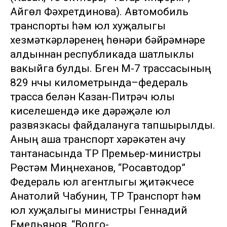
Айгөл Фәхретдинова). Автомобиль
транспорты һәм юл хуҗалыгы
хезмәткәрләренең һөнәри бәйрәмнәре
алдыннан республикада шатлыклы
вакыйга булды. Бүген М-7 трассасының
829 нчы километрында–федераль
трасса белән Казан-Питрәч юлы
киселешендә ике дәрәҗәле юл
развязкасы файдалануга тапшырылды.
Аның аша транспорт хәрәкәтен ачу
тантанасында ТР Премьер-министры
Рөстәм Миңнеханов, “Росавтодор”
Федераль юл агентлыгы җитәкчесе
Анатолий Чабунин, ТР Транспорт һәм
юл хуҗалыгы министры Геннадий
Емельянов, “Волго-