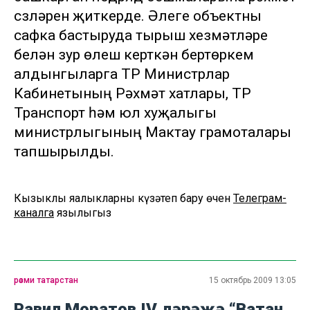
сүзләрен җиткерде. Әлеге объектны
сафка бастыруда тырыш хезмәтләре
белән зур өлеш керткән бертөркем
алдынгыларга ТР Министрлар
Кабинетының Рәхмәт хатлары, ТР
Транспорт һәм юл хуҗалыгы
министрлыгының Мактау грамоталары
тапшырылды.
Кызыклы яңалыкларны күзәтеп бару өчен
Телеграм-
каналга
язылыгыз
рәсми татарстан
15 октябрь 2009 13:05
Равил Моратов IV дәрәҗә “Ватан