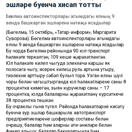
эшләре буенча хисап тотты
Бөгелмә автоинспекторлары агымдагы елның 9
аенда башкарган эшләренә нәтиҗә ясадылар
(Бөгелмә, 15 октябрь, «Татар-информ», Маргарита
Суворова). Бөгелмә автоинспекторлары агымдагы
елның 9 аенда башкарган эшләренә нәтиҗә ясадылар.
Бу чорда Бөгелмә районында 90 юл-транспорт
һәлакәте теркәлгән, 109 кеше җәрәхәтләнгән.
Юл һәлакәте килеп чыгуда элеккечә каршы як
полосага чыгу, исерек килеш руль артына утыру,
тизлекне арттыру сәбәп булып тора. Узган елның шул
чоры белән чагыштырганда юл һәлакәтләренең саны 8
процентка кимегән, зыян күрүчеләр саны – 17
процентка, юлда балаларның җәрәхәтләнү күрсәткече
38 процентка төшкән.
Бу очраклы гына түгел. Районда һәлакәтләрне кисәтү
буенча зур эшләр башкарыла: автотранспорт
предприятиеләренең шоферлар составы белән
очрашу, балалар һәм аларның әти-әниләре белән
фикер алышу, балалар бакчаларында һәм