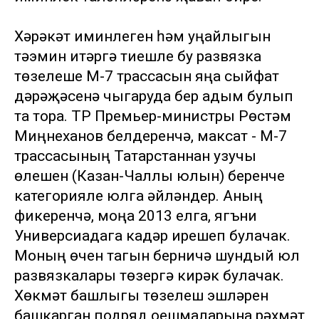
Хәрәкәт иминлеген һәм уңайлыгын
тәэмин итәргә тиешле бу развязка
төзелеше М-7 трассасын яңа сыйфат
дәрәҗәсенә чыгаруда бер адым булып
та тора. ТР Премьер-министры Рөстәм
Миңнеханов белдерүенчә, максат - М-7
трассасының Татарстаннан узучы
өлешен (Казан-Чаллы юлын) беренче
категорияле юлга әйләндерү. Аның
фикеренчә, моңа 2013 елга, ягъни
Универсиадага кадәр ирешеп булачак.
Моның өчен тагын берничә шундый юл
развязкалары төзергә кирәк булачак.
Хөкүмәт башлыгы төзелеш эшләрен
башкарган подряд оешмаларына рәхмәт