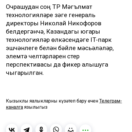
Очрашудан соң ТР Мәгълүмат
технологияләре үзәге генераль
директоры Николай Никофоров
белдергәнчә, Казандагы югары
технологияләр өлкәсендәге IT-парк
эшчәнлеге белән бәйле мәсьәләләр,
элемтә челтәрләрен үстерү
перспективасы да фикер алышуга
чыгарылган.
Кызыклы яңалыкларны күзәтеп бару өчен
Телеграм-
каналга
язылыгыз