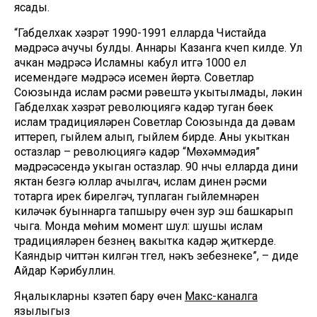
ясады.
“Габделхак хәзрәт 1990-1991 елларда Чистайда
мәдрәсә ачучы булды. Аннары Казанга күчеп килде. Ул
ачкан мәдрәсә Исламны кабул итүгә 1000 ел
исемендәге мәдрәсә исемен йөртә. Советлар
Союзында ислам рәсми рәвештә укытылмады, ләкин
Габделхак хәзрәт революциягә кадәр туган бөек
ислам традицияләрен Советлар Союзында да дәвам
иттереп, гыйлем алып, гыйлем бирде. Аны укыткан
остазлар – революциягә кадәр “Мөхәммәдия”
мәдрәсәсендә укыган остазлар. 90 нчы елларда дини
яктан безгә юллар ачылгач, ислам динен рәсми
тотарга ирек бирелгәч, туплаган гыйлемнәрен
киләчәк буыннарга тапшыру өчен зур эш башкарып
чыга. Монда мөһим момент шул: шушы ислам
традицияләрен безнең вакытка кадәр җиткерде.
Каяндыр читтән килгән түгел, нәкъ үзебезнеке”, – диде
Айдар Кәрибуллин.
Яңалыкларны күзәтеп бару өчен
Макс-каналга
язылыгыз