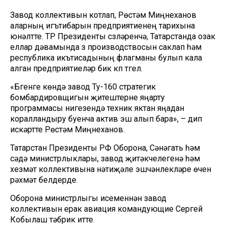
Завод коллективын котлап, Рөстәм Миңнеханов
аларның игътибарын предприятиенең тарихына
юнәлтте. ТР Президенты сүзләренчә, Татарстанда озак
еллар дәвамында үз производствосын саклап һәм
республика икътисадының флагманы булып кала
алган предприятиеләр бик күп түгел.
«Бүгенге көндә завод Ту-160 стратегик
бомбардировщигын җитештерүне яңарту
программасы нигезендә техник яктан яңадан
коралландыру буенча актив эш алып бара», – дип
искәртте Рөстәм Миңнеханов.
Татарстан Президенты РФ Оборона, Сәнәгать һәм
сәүдә министрлыклары, завод җитәкчелегенә һәм
хезмәт коллективына нәтиҗәле эшчәнлекләре өчен
рәхмәт белдерде.
Оборона министрлыгы исеменнән завод
коллективын ерак авиация командующие Сергей
Кобылаш тәбрик итте.