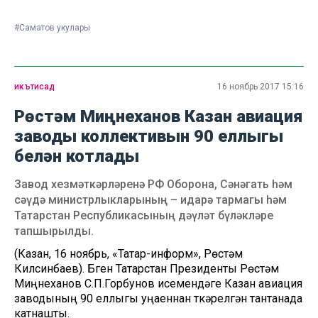
#Саматов укулары
икътисад
16 ноябрь 2017 15:16
Рөстәм Миңнеханов Казан авиация
заводы коллективын 90 еллыгы
белән котлады
Завод хезмәткәрләренә РФ Оборона, Сәнәгать һәм
сәүдә министрлыкларының – идарә тармагы һәм
Татарстан Республикасының дәүләт бүләкләре
тапшырылды.
(Казан, 16 ноябрь, «Татар-информ», Рөстәм
Килсинбаев). Бүген Татарстан Президенты Рөстәм
Миңнеханов С.П.Горбунов исемендәге Казан авиация
заводының 90 еллыгы уңаеннан үткәрелгән тантанада
катнашты.