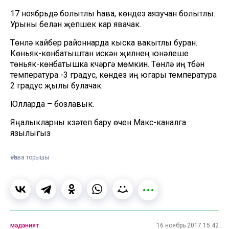
17 ноябрьдә болытлы һава, көндез аязучан болытлы.
Урыны белән җепшек кар явачак.
Төнлә кайбер районнарда кыска вакытлы буран.
Көньяк-көнбатыштан искән җилнең юнәлеше
төньяк-көнбатышка күчәргә мөмкин. Төнлә иң түбән
температура -3 градус, көндез иң югары температура
2 градус җылы булачак.
Юлларда – бозлавык.
Яңалыкларны күзәтеп бару өчен
Макс-каналга
язылыгыз
#Һава торышы
мәдәният
16 ноябрь 2017 15:42