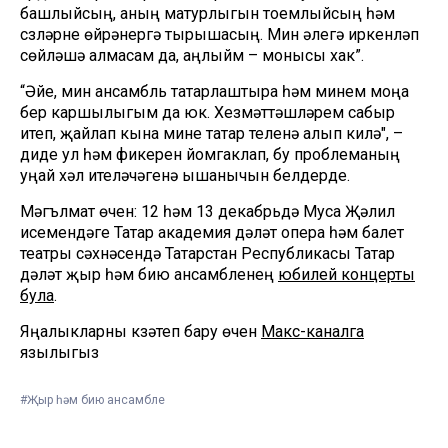
башлыйсың, аның матурлыгын тоемлыйсың һәм
сүзләрне өйрәнергә тырышасың. Мин әлегә иркенләп
сөйләшә алмасам да, аңлыйм – монысы хак”.
“Әйе, мин ансамбль татарлаштыра һәм минем моңа
бер каршылыгым да юк. Хезмәттәшләрем сабыр
итеп, җайлап кына мине татар теленә алып килә", –
диде ул һәм фикерен йомгаклап, бу проблеманың
уңай хәл ителәчәгенә ышанычын белдерде.
Мәгълүмат өчен: 12 һәм 13 декабрьдә Муса Җәлил
исемендәге Татар академия дәүләт опера һәм балет
театры сәхнәсендә Татарстан Республикасы Татар
дәүләт җыр һәм бию ансамбленең
юбилей концерты
була
.
Яңалыкларны күзәтеп бару өчен
Макс-каналга
язылыгыз
#Җыр һәм бию ансамбле