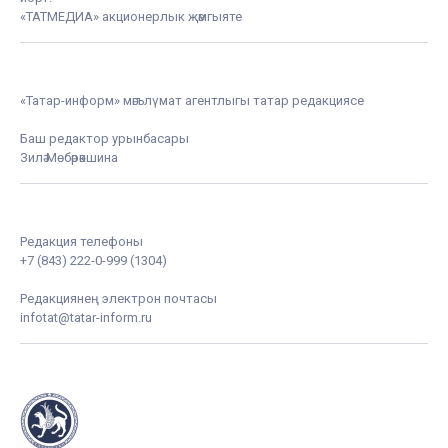
«ТАТМЕДИА» акционерлык җәмгыяте
«Татар-информ» мәгълүмат агентлыгы татар редакциясе
Баш редактор урынбасары
Зилә Мөбәрәкшина
Редакция телефоны
+7 (843) 222-0-999 (1304)
Редакциянең электрон почтасы
infotat@tatar-inform.ru