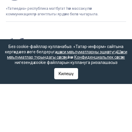
«Татмедиа» республика матбугат һәм массакүләм
коммуникацияләр агентлыгы ярдәме белән чыгарыла.
16+
Без cookie-файллар кулланабыз. «Татар-информ» сайтына
кергәндә сез әлеге белдерүгә,
шәхси мәгълүматларны эшкәртүгә
,
Шәхси
мәгълүматлар турындагы сәясәткә
һәм
Конфиденциальлек сәясәте
Әлеге ресурста
нигезендә cookie файлларын куллануга ризалашасыз
16+ категорияләренә
керүче мәгълүмат
Килешү
булырга мөмкин.
Татар-информ (Татар) Россиянең элемтә, мәгълүмати технологияләр
һәм гаммәви коммуникацияләрне күзәтчелек хезмәте (Роскомнадзор)
тарафыннан интернет басма буларак теркәлгән. Массакүләм
мәгълүмат чарасын теркәү турында ЭЛ № ФС 77-90202 таныклыгы
2025 елның 7 октябрендә элемтә, мәгълүмати технологияләр һәм
массакүләм коммуникацияләр өлкәсендә күзәтчелек итүче Федераль