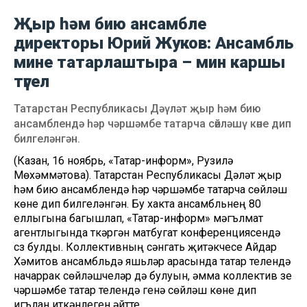
Җыр һәм бию ансамбле
директоры Юрий Жуков: Ансамбль
мине татарлаштыра – мин каршы
түгел
Татарстан Республикасы Дәүләт җыр һәм бию
ансамблендә һәр чәршәмбе татарча сөйләшү көне дип
билгеләнгән.
(Казан, 16 ноябрь, «Татар-информ», Рузилә
Мөхәммәтова). Татарстан Республикасы Дәүләт җыр
һәм бию ансамблендә һәр чәршәмбе татарча сөйләшү
көне дип билгеләнгән. Бу хакта ансамбльнең 80
еллыгына багышлап, «Татар-информ» мәгълүмат
агентлыгында үткәргән матбугат конференциясендә
сүз булды. Коллективның сәнгать җитәкчесе Айдар
Хәмитов ансамбльдә яшьләр арасында татар телендә
начаррак сөйләшүчеләр дә булуын, әмма коллектив үзе
чәршәмбе татар телендә генә сөйләшү көне дип
игълан иткәнлеген әйтте.