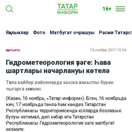
16+
Яңалыклар
Фото
Матбугат очрашуы
Рәсми Татарс
җәмгыять
16 ноябрь 2017 15:54
Гидрометеорология үзәге: Һава
шартлары начарлануы көтелә
Төнлә кайбер районнарда кыска вакытлы буран
чыгарга мөмкин.
(Казан, 16 ноябрь, «Татар-информ»). Бүген, 16 ноябрьдә
кич, 17 ноябрьдә төнлә һәм көндез Татарстан
Республикасы территориясендә юлларда бозлавык
булуы ихтимал, дип хәбәр итә Татарстан
Республикасы Гидрометеорология үзәге матбугат
хезмәте.