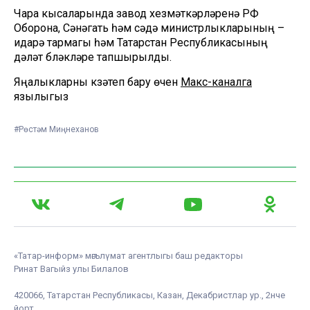
Чара кысаларында завод хезмәткәрләренә РФ
Оборона, Сәнәгать һәм сәүдә министрлыкларының –
идарә тармагы һәм Татарстан Республикасының
дәүләт бүләкләре тапшырылды.
Яңалыкларны күзәтеп бару өчен
Макс-каналга
язылыгыз
#Рөстәм Миңнеханов
«Татар-информ» мәгълүмат агентлыгы баш редакторы
Ринат Вагыйз улы Билалов
420066, Татарстан Республикасы, Казан, Декабристлар ур., 2нче
йорт.