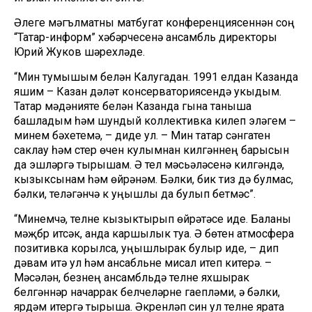
Әлеге мәгълүматны матбугат конференциясеннән соң
“Татар-информ” хәбәрчесенә ансамбль директоры
Юрий Жуков шәрехләде.
“Мин тумышым белән Калугадан. 1991 елдан Казанда
яшим – Казан дәүләт консерваториясендә укыдым.
Татар мәдәнияте белән Казанда гына таныша
башладым һәм шундый коллективка килеп эләгүем –
минем бәхетемә, – диде ул. – Мин татар сәнгатен
саклау һәм үстерү өчен кулымнан килгәннең барысын
да эшләргә тырышам. Ә тел мәсьәләсенә килгәндә,
кызыксынам һәм өйрәнәм. Бәлки, бик тиз дә булмас,
бәлки, теләгәнчә үк уңышлы да булып бетмәс”.
“Минемчә, телне кызыктырып өйрәтәсе иде. Баланы
мәҗбүр итсәк, анда каршылык туа. Ә бөтен атмосфера
позитивка корылса, уңышлырак булыр иде, – дип
дәвам итә ул һәм ансабльне мисал итеп китерә. –
Мәсәлән, безнең ансамбльдә телне яхшырак
белгәннәр начаррак белүчеләрне гаепләми, ә бәлки,
ярдәм итергә тырыша. Әкренләп син ул телне ярата