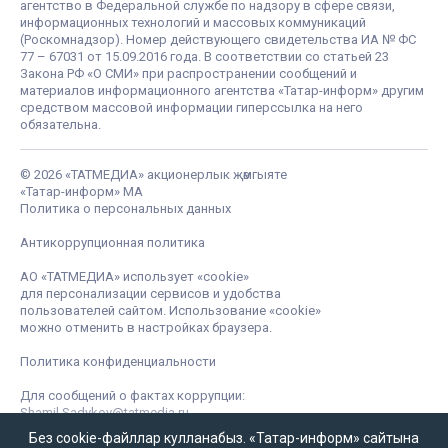
агентство в Федеральной службе по надзору в сфере связи,
информационных технологий и массовых коммуникаций
(Роскомнадзор). Номер действующего свидетельства ИА № ФС
77 – 67031 от 15.09.2016 года. В соответствии со статьей 23
Закона РФ «О СМИ» при распространении сообщений и
материалов информационного агентства «Татар-информ» другим
средством массовой информации гиперссылка на него
обязательна.
© 2026 «ТАТМЕДИА» акционерлык җәмгыяте
«Татар-информ» МА
Политика о персональных данных
Антикоррупционная политика
АО «ТАТМЕДИА» использует «cookie»
для персонализации сервисов и удобства
пользователей сайтом. Использование «cookie»
можно отменить в настройках браузера.
Политика конфиденциальности
Для сообщений о фактах коррупции:
Shamil.Sadykov@tatmedia.ru
Без cookie-файллар кулланабыз. «Татар-информ» сайтына