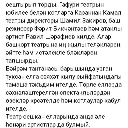
оештырып торды. Гафури театрын
юбилее белән котларга Казаннан Камал
театры директоры Шамил Закиров, баш
режиссер Фәрит Бикчәнтәев һәм атаклы
артист Равил Шәрәфиев килде. Алар
башкорт театрына иң җылы теләкләрен
әйтте һәм истәлекле бүләкләрен
тапшырды.
Бәйрәм тантанасы барышында узган
туксан елга сәяхәт кылу сыйфатындагы
тамаша тәкъдим ителде. Төрле елларда
сәхнәләштерелгән спектакльләрдән
өзекләр күрсәтелде һәм котлаулар кабул
ителде.
Театр оешкан елларында анда әле
һөнәри артистлар да булмый.