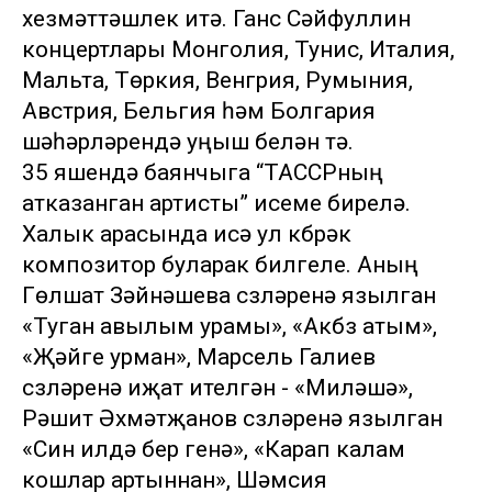
хезмәттәшлек итә. Ганс Сәйфуллин
концертлары Монголия, Тунис, Италия,
Мальта, Төркия, Венгрия, Румыния,
Австрия, Бельгия һәм Болгария
шәһәрләрендә уңыш белән үтә.
35 яшендә баянчыга “ТАССРның
атказанган артисты” исеме бирелә.
Халык арасында исә ул күбрәк
композитор буларак билгеле. Аның
Гөлшат Зәйнәшева сүзләренә язылган
«Туган авылым урамы», «Акбүз атым»,
«Җәйге урман», Марсель Галиев
сүзләренә иҗат ителгән - «Миләүшә»,
Рәшит Әхмәтҗанов сүзләренә язылган
«Син илдә бер генә», «Карап калам
кошлар артыннан», Шәмсия