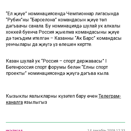
“Ел җиңүе” номинациясендә Чемпионнар лигасында
“Рубин”ның “Барселона” командасын җиңүе төп
дәгъвачы санала. Бу номинациядә шулай ук алкалы
хоккей буенча Россия җыелма командасының җиңүе
дә тәкъдим ителгән – Казанның “Ак Барс” командасы
уенчылары да җиңүгә үз өлешен кертте.
Казан шулай ук “Россия – спорт державасы” I
Бөтенроссия спорт форумы белән “Елның спорт
проекты” номинациясендә җиңүгә дәгъва кыла.
Кызыклы яңалыкларны күзәтеп бару өчен
Телеграм-
каналга
язылыгыз
икътисад
14 декабрь 2009 12:33