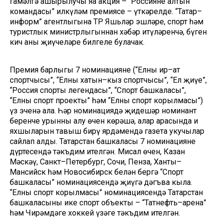
гамәлгә ашырылучы яңа акция – “Россиянең алтын
командасы” илкүләм премиясе – үткәрелде. “Татар–
информ” агентлыгына ТР Яшьләр эшләре, спорт һәм
туристлык министрлыгыннан хәбәр итүләренчә, бүген
кич аның җиңүчеләре билгеле булачак.
Премия барлыгы 7 номинацияне (“Елның ир–ат
спортчысы”, “Елның хатын–кыз спортчысы”, “Ел җиңүе”,
“Россия спорты легендасы”, “Спорт башкаласы”,
“Елның спорт проекты” һәм “Елның спорт корылмасы”)
үз эченә ала. Һәр номинациядә җидешәр номинант
беренче урынны алу өчен көрәшә, алар арасында иң
яхшыларын тавыш бирү ярдәмендә газета укучылар
сайлап алды. Татарстан башкаласы 7 номинациянең
дүртесендә тәкъдим ителгән. Мисал өчен, Казан
Мәскәү, Санкт–Петербург, Сочи, Пенза, Ханты–
Мансийск һәм Новосибирск белән бергә “Спорт
башкаласы” номинациясендә җиңүгә дәгъва кыла.
“Елның спорт корылмасы” номинациясендә Татарстан
башкаласының ике спорт объекты – “Татнефть–арена”
һәм Чирәмдәге хоккей үзәге тәкъдим ителгән.