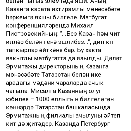
белән тыгыз элемтәдә яши. Аның
Казанга карата ихтирамлы мөнәсәбәте
һәркемгә яхшы билгеле. Матбугат
конференцияләрендә Михаил
Пиотровскийның: “...Без Казан һәм чит
илләр белән генә эшлибез...”, дип күп
тапкырлар әйткәне бар. Бу хакта
вакытлы матбугатта да язылды. Дәүләт
Эрмитажы директорының Казанга
мөнәсәбәте Татарстан белән ике
арадагы мәдәни чараларда ачык
чагыла. Мисалга Казанның олуг
юбилее – 1000 еллыгын билгеләгән
көннәрдә Татарстан башкаласында
Эрмитажның филиалы ачылуны әйтеп
китү дә җитәдер. Казанда Петербург