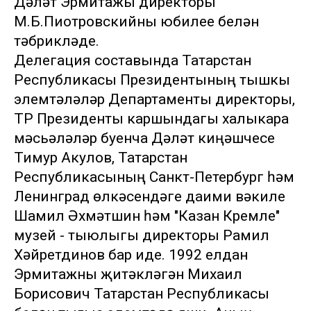
Дәүләт Эрмитажы директоры
М.Б.Пиотровскийны юбилее белән
тәбрикләде.
Делегация составында Татарстан
Республикасы Президентының тышкы
элемтәләләр Департаменты директоры,
ТР Президенты каршындагы халыкара
мәсьәләләр буенча Дәүләт киңәшчесе
Тимур Акулов, Татарстан
Республикасының Санкт-Петербург һәм
Ленинград өлкәсендәге даими вәкиле
Шамил Әхмәтшин һәм "Казан Кремле"
музей - тыюлыгы директоры Рамил
Хәйретдинов бар иде. 1992 елдан
Эрмитажны җитәкләгән Михаил
Борисович Татарстан Республикасы