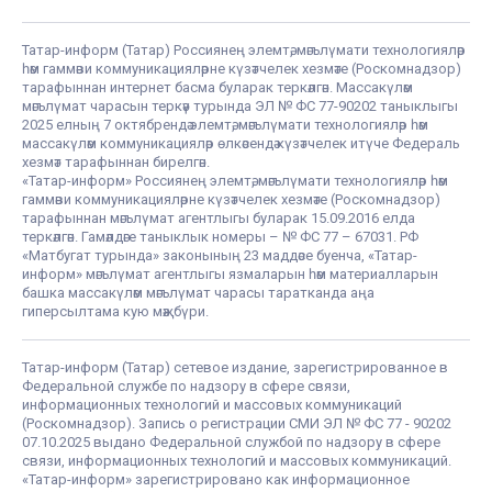
Татар-информ (Татар) Россиянең элемтә, мәгълүмати технологияләр
һәм гаммәви коммуникацияләрне күзәтчелек хезмәте (Роскомнадзор)
тарафыннан интернет басма буларак теркәлгән. Массакүләм
мәгълүмат чарасын теркәү турында ЭЛ № ФС 77-90202 таныклыгы
2025 елның 7 октябрендә элемтә, мәгълүмати технологияләр һәм
массакүләм коммуникацияләр өлкәсендә күзәтчелек итүче Федераль
хезмәт тарафыннан бирелгән.
«Татар-информ» Россиянең элемтә, мәгълүмати технологияләр һәм
гаммәви коммуникацияләрне күзәтчелек хезмәте (Роскомнадзор)
тарафыннан мәгълүмат агентлыгы буларак 15.09.2016 елда
теркәлгән. Гамәлдәге таныклык номеры – № ФС 77 – 67031. РФ
«Матбугат турында» законының 23 маддәсе буенча, «Татар-
информ» мәгълүмат агентлыгы язмаларын һәм материалларын
башка массакүләм мәгълүмат чарасы таратканда аңа
гиперсылтама кую мәҗбүри.
Татар-информ (Татар) сетевое издание, зарегистрированное в
Федеральной службе по надзору в сфере связи,
информационных технологий и массовых коммуникаций
(Роскомнадзор). Запись о регистрации СМИ ЭЛ № ФС 77 - 90202
07.10.2025 выдано Федеральной службой по надзору в сфере
связи, информационных технологий и массовых коммуникаций.
«Татар-информ» зарегистрировано как информационное