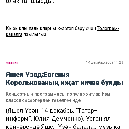
бүләк тапшырды.
Кызыклы яңалыкларны күзәтеп бару өчен
Телеграм-
каналга
язылыгыз
мәдәният
14 декабрь 2009 11:28
Яшел Үзәндә Евгения
Королькованың иҗат кичәсе булды
Концертның программасы популяр хитлар һәм
классик әсәрләрдән төзелгән иде
(Яшел Үзән, 14 декабрь, “Татар–
информ”, Юлия Демченко). Узган ял
көннәрендә Яшел Үзән балалар музыка