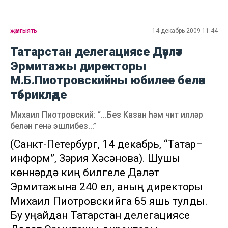
җәмгыять
14 декабрь 2009 11:44
Татарстан делегациясе Дәүләт
Эрмитажы директоры
М.Б.Пиотровскийны юбилее белән
тәбрикләде
Михаил Пиотровский: “...Без Казан һәм чит илләр
белән генә эшлибез...”
(Санкт-Петербург, 14 декабрь, “Татар–
информ”, Зәрия Хәсәнова). Шушы
көннәрдә киң билгеле Дәүләт
Эрмитажына 240 ел, аның директоры
Михаил Пиотровскийга 65 яшь тулды.
Бу уңайдан Татарстан делегациясе