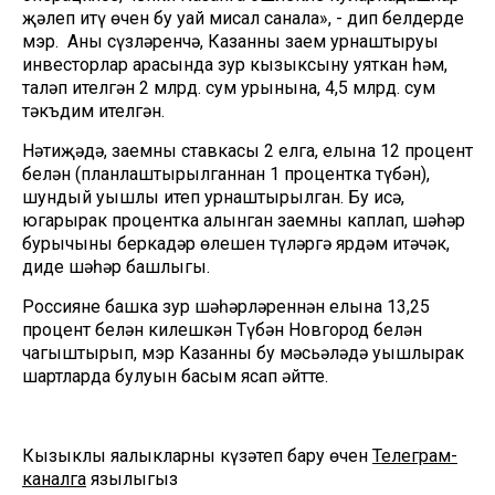
җәлеп итү өчен бу уңай мисал санала», - дип белдерде
мэр. Аның сүзләренчә, Казанның заем урнаштыруы
инвесторлар арасында зур кызыксыну уяткан һәм,
таләп ителгән 2 млрд. сум урынына, 4,5 млрд. сум
тәкъдим ителгән.
Нәтиҗәдә, заемның ставкасы 2 елга, елына 12 процент
белән (планлаштырылганнан 1 процентка түбән),
шундый уңышлы итеп урнаштырылган. Бу исә,
югарырак процентка алынган заемны каплап, шәһәр
бурычының беркадәр өлешен түләргә ярдәм итәчәк,
диде шәһәр башлыгы.
Россиянең башка зур шәһәрләреннән елына 13,25
процент белән килешкән Түбән Новгород белән
чагыштырып, мэр Казанның бу мәсьәләдә уңышлырак
шартларда булуын басым ясап әйтте.
Кызыклы яңалыкларны күзәтеп бару өчен
Телеграм-
каналга
язылыгыз