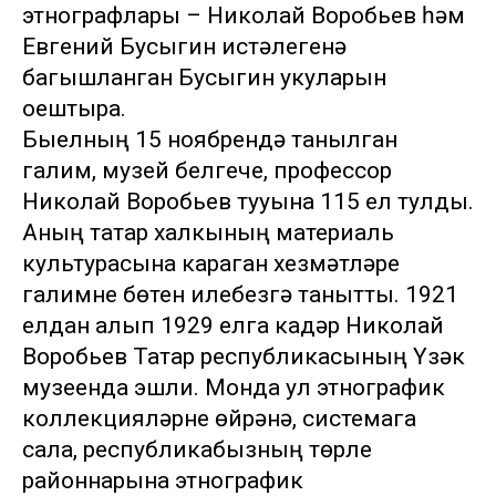
этнографлары – Николай Воробьев һәм
Евгений Бусыгин истәлегенә
багышланган Бусыгин укуларын
оештыра.
Быелның 15 ноябрендә танылган
галим, музей белгече, профессор
Николай Воробьев тууына 115 ел тулды.
Аның татар халкының материаль
культурасына караган хезмәтләре
галимне бөтен илебезгә танытты. 1921
елдан алып 1929 елга кадәр Николай
Воробьев Татар республикасының Үзәк
музеенда эшли. Монда ул этнографик
коллекцияләрне өйрәнә, системага
сала, республикабызның төрле
районнарына этнографик