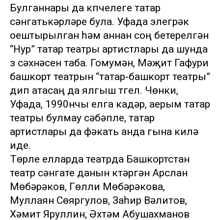
Булганнары да күпчелеге татар
сәнгатькәрләре була. Уфада элегрәк
оештырылган һәм аннан соң бетерелгән
“Нур” татар театры артистлары да шунда
үз сәхнәсен таба. Гомумән, Мәҗит Гафури
башкорт театрын “татар-башкорт театры”
дип атасаң да ялгыш түгел. Чөнки,
Уфада, 1990нчы елга кадәр, аерым татар
театры булмау сәбәпле, татар
артистлары да фәкать анда гына килә
иде.
Төрле елларда театрда Башкортстан
театр сәнгате данын күтәргән Арслан
Мөбәрәков, Гөлли Мөбәрәкова,
Муллаян Сөяргулов, Заһир Вәлитов,
Хәмит Яруллин, Әхтәм Абушахманов