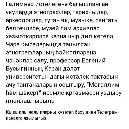
Галимнәр истәлегенә багышланган
укуларда этнографлар, тарихчылар,
археологлар, туган як, музыка, сәнгать
белгечләре, музей һәм архивлар
хезмәткәрләре катнашыр дип көтелә.
Чара кысаларында танылган
этнографларның һәйкәлләренә
чәчәкләр салу, профессор Евгений
Бусыгинның Казан дәүләт
университетындагы истәлек тактасын
ачу тантаналарын оештыру, “Мөгаллим
һәм шәкерт” исемле күргәзмәсен уздыру
планлаштырыла.
Кызыклы яңалыкларны күзәтеп бару өчен
Телеграм-
каналга
язылыгыз