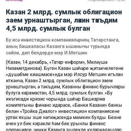
Казан 2 млрд. сумлык облигацион
заем урнаштырган, ләкин тәкъдим
4,5 млрд. сумлык булган
Бу исә инвестицион компанияләрнең Татарстанга,
аның башкаласы Казанга ышанычы турында
сөйли, дип белдерде мэр И.Метшин
(Казан, 14 декабрь, «Татар-информ», Миләүшә
Низаметдинова). Бүген Казан шәһәре җитәкчелегенең
«дүшәбме киңәшмәсе»ндә мэр Илсур Метшин игълан
иткәнчә, Казан 2 млрд. сумлык облигацион заем
урнаштырган, ә тәкъдим, Казанның финанс бурычлары
булуга карамастан, 4,5 млрд. сумлык булган. «Бу
икътисади кризис чорында шәһәр Башкарма
комитетының финанс идарәсе, «Банки Казани» банкы
белән «Тройка Диалог» инвестицион компаниясенең
уртак яхшы эше нәтиҗәсендә мөмкин булды. Безнең
өчен ул бик кирәкле һәм бик урынлы финанс
операциясе, чөнки Казанга эшлекле куларкадашлар