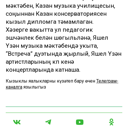
мәктәбен, Казан музыка училищесын,
соңыннан Казан консерваториясен
кызыл дипломга тәмамлаган.
Хәзерге вакытта ул педагогик
эшчәнлек белән шөгыльләнә, Яшел
Үзән музыка мәктәбендә укыта,
“Встреча” дуэтында җырлый, Яшел Үзән
артистларының күп кенә
концертларында катнаша.
Кызыклы яңалыкларны күзәтеп бару өчен
Телеграм-
каналга
язылыгыз