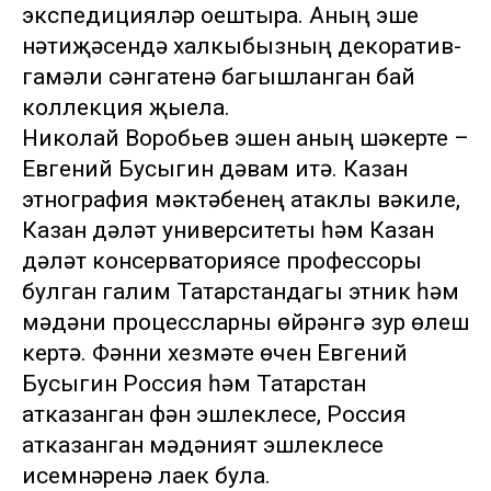
экспедицияләр оештыра. Аның эше
нәтиҗәсендә халкыбызның декоратив-
гамәли сәнгатенә багышланган бай
коллекция җыела.
Николай Воробьев эшен аның шәкерте –
Евгений Бусыгин дәвам итә. Казан
этнография мәктәбенең атаклы вәкиле,
Казан дәүләт университеты һәм Казан
дәүләт консерваториясе профессоры
булган галим Татарстандагы этник һәм
мәдәни процессларны өйрәнүгә зур өлеш
кертә. Фәнни хезмәте өчен Евгений
Бусыгин Россия һәм Татарстан
атказанган фән эшлеклесе, Россия
атказанган мәдәният эшлеклесе
исемнәренә лаек була.