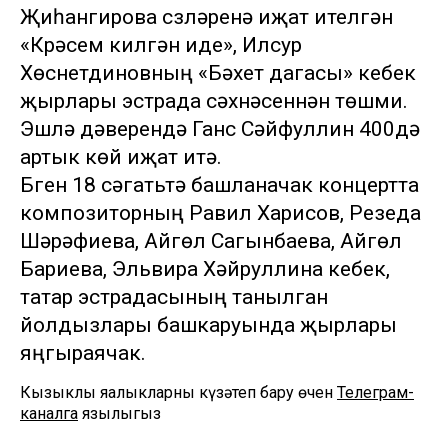
Җиһангирова сүзләренә иҗат ителгән
«Күрәсем килгән иде», Илсур
Хөснетдиновның «Бәхет дагасы» кебек
җырлары эстрада сәхнәсеннән төшми.
Эшләү дәверендә Ганс Сәйфуллин 400дә
артык көй иҗат итә.
Бүген 18 сәгатьтә башланачак концертта
композиторның Равил Харисов, Резеда
Шәрәфиева, Айгөл Сагынбаева, Айгөл
Бариева, Эльвира Хәйруллина кебек,
татар эстрадасының танылган
йолдызлары башкаруында җырлары
яңгыраячак.
Кызыклы яңалыкларны күзәтеп бару өчен
Телеграм-
каналга
язылыгыз