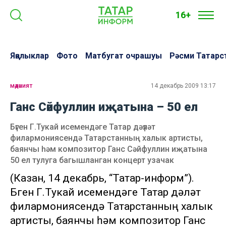
16+
Яңалыклар
Фото
Матбугат очрашуы
Рәсми Татарс
мәдәният
14 декабрь 2009 13:17
Ганс Сәйфуллин иҗатына – 50 ел
Бүген Г.Тукай исемендәге Татар дәүләт
филармониясендә Татарстанның халык артисты,
баянчы һәм композитор Ганс Сәйфуллин иҗатына
50 ел тулуга багышланган концерт узачак
(Казан, 14 декабрь, “Татар-информ”).
Бүген Г.Тукай исемендәге Татар дәүләт
филармониясендә Татарстанның халык
артисты, баянчы һәм композитор Ганс