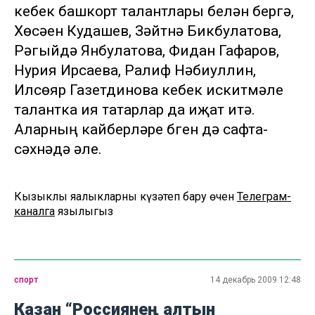
кебек башкорт талантлары белән бергә,
Хөсәен Кудашев, Зәйтүнә Бикбулатова,
Рәгыйдә Янбулатова, Фидан Гафаров,
Нурия Ирсаева, Ралиф Нәбиуллин,
Илсөяр Газетдинова кебек искитмәле
талантка ия татарлар да иҗат итә.
Аларның кайберләре бүген дә сафта-
сәхнәдә әле.
Кызыклы яңалыкларны күзәтеп бару өчен
Телеграм-
каналга
язылыгыз
спорт
14 декабрь 2009 12:48
Казан “Россиянең алтын