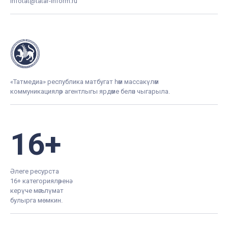
infotat@tatar-inform.ru
«Татмедиа» республика матбугат һәм массакүләм
коммуникацияләр агентлыгы ярдәме белән чыгарыла.
16+
Әлеге ресурста
16+ категорияләренә
керүче мәгълүмат
булырга мөмкин.