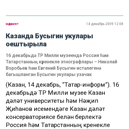
мәдәният
14 декабрь 2009 12:08
Казанда Бусыгин укулары
оештырыла
16 декабрьдә ТР Милли музеенда Россия һәм
Татарстанның күренекле этнографлары – Николай
Воробьев һәм Евгений Бусыгин истәлегенә
багышланган Бусыгин укулары узачак
(Казан, 14 декабрь, “Татар-информ”). 16
декабрьдә ТР Милли музее Казан
дәүләт университеты һәм Нәҗип
Җиһанов исемендәге Казан дәүләт
консерваториясе белән берлектә
Россия һәм Татарстанның күренекле