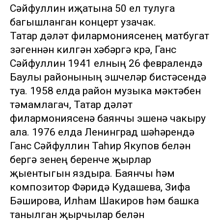
Сәйфуллин иҗатына 50 ел тулуга
багышланган концерт узачак.
Татар дәүләт филармониясенең матбугат
үзәгеннән килгән хәбәргә күрә, Ганс
Сәйфуллин 1941 елның 26 февралендә
Баулы районының эшчеләр бистәсендә
туа. 1958 елда район музыка мәктәбен
тәмамлагач, Татар дәүләт
филармониясенә баянчы эшенә чакыру
ала. 1976 елда Ленинград шәһәрендә
Ганс Сәйфуллин Таһир Якупов белән
бергә үзенең беренче җырлар
җыентыгын яздыра. Баянчы һәм
композитор Фәридә Кудашева, Зифа
Бәширова, Илһам Шакиров һәм башка
танылган җырчылар белән