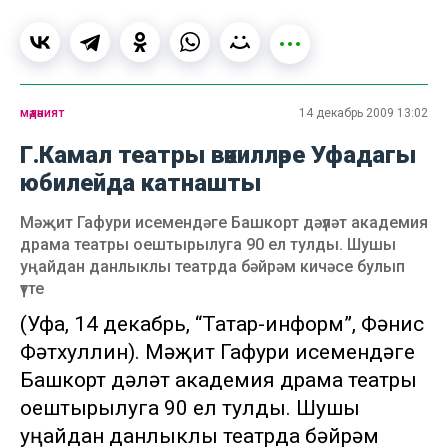
мәдәният
14 декабрь 2009 13:02
Г.Камал театры вәкилләре Уфадагы
юбилейда катнашты
Мәҗит Гафури исемендәге Башкорт дәүләт академия
драма театры оештырылуга 90 ел тулды. Шушы
уңайдан данлыклы театрда бәйрәм кичәсе булып
үтте
(Уфа, 14 декабрь, “Татар-информ”, Фәнис
Фәтхуллин). Мәҗит Гафури исемендәге
Башкорт дәүләт академия драма театры
оештырылуга 90 ел тулды. Шушы
уңайдан данлыклы театрда бәйрәм