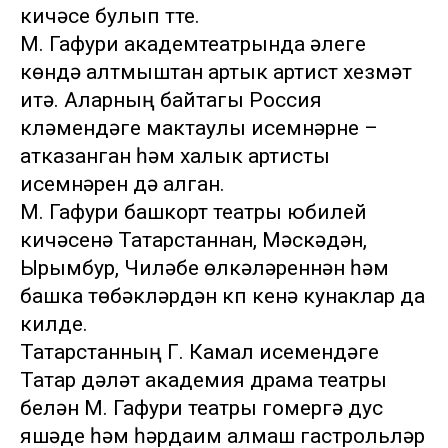
кичәсе булып үтте.
М. Гафури академтеатрында әлеге
көндә алтмыштан артык артист хезмәт
итә. Аларның байтагы Россия
күләмендәге мактаулы исемнәрне –
атказанган һәм халык артисты
исемнәрен дә алган.
М. Гафури башкорт театры юбилей
кичәсенә Татарстаннан, Мәскәүдән,
Ырымбур, Чиләбе өлкәләреннән һәм
башка төбәкләрдән күп кенә кунаклар да
килде.
Татарстанның Г. Камал исемендәге
Татар дәүләт академия драма театры
белән М. Гафури театры гомергә дус
яшәде һәм һәрдаим алмаш гастрольләр