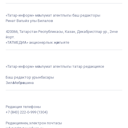
«Татар-информ» мәгълүмат агентлыгы баш редакторы
Ринат Вагыйз улы Билалов
420066, Татарстан Республикасы, Казан, Декабристлар ур., 2нче
йорт.
«ТАТМЕДИА» акционерлык җәмгыяте
«Татар-информ» мәгълүмат агентлыгы татар редакциясе
Баш редактор урынбасары
Зилә Мөбәрәкшина
Редакция телефоны
+7 (843) 222-0-999 (1304)
Редакциянең электрон почтасы