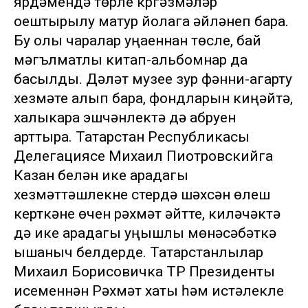
ярдәмендә төрле күргәзмәләр
оештырылу матур йолага әйләнеп бара.
Бу олы чаралар уңаеннан төсле, бай
мәгълүматлы китап-альбомнар да
басылды. Дәүләт музее зур фәнни-агарту
хезмәте алып бара, фондларын киңәйтә,
халыкара эшчәнлектә дә абруен
арттыра. Татарстан Республикасы
Делегациясе Михаил Пиотровскийга
Казан белән ике арадагы
хезмәттәшлекне үстерүдә шәхсән өлеш
керткәне өчен рәхмәт әйтте, киләчәктә
дә ике арадагы уңышлы мөнәсәбәткә
ышаныч белдерде. Татарстанлылар
Михаил Борисовичка ТР Президенты
исеменнән Рәхмәт хаты һәм истәлекле