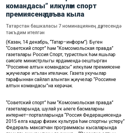
командасы” илкүләм спорт
премиясенә дәгъва кыла
Татарстан башкаласы 7 номинациянең дүртесендә
тәкъдим ителгән
(Казан, 14 декабрь, “Татар–информ”). Бүген
“Советский спорт” һәм “Комсомольская правда”
газеталары Россия Спорт, туристлык һәм яшьләр
сәясәте министрлыгы ярдәмендә оештырган
“Россиянең алтын командасы” илкүләм премиясенең
җиңүчеләре игълан ителәчәк. Газета укучылар
тарафыннан сайлап алынган җиңүчеләр “Россиянең
алтын командасы”на керәчәк.
“Советский спорт” һәм “Комсомольская правда”
газеталарында, шулай ук әлеге басмаларның
интернет–порталларында “Россия Федерациясендә
2015 елга кадәр физик культура һәм спортны үстерү”
Федераль максатчан программасы кысаларында