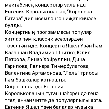
мәктәбенең концертлар залында
Евгения Королькованың “Королева
Гитара” дип исемләнгән иҗат кичәсе
булды.
Концертның программасы популяр
хитлар һәм классик әсәрләрдән
төзелгән иде. Концертта Яшел Үзән һәм
Казаннан Владимир Шнитко, Юлия
Петрова, Линар Хәйруллин, Дина
Гарипова, Гөлнара Тимербулатова,
Валентина Артамонова, “Лель” триосы
һәм башкалар катнашты.
Соңгы елларда Евгения
Королькованың туган шәһәрендә генә
түгел, аннан читтә дә популярлыгы арта.
Евгения Яшел Үзән балалар музыка