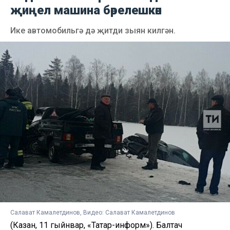
җиңел машина бәрелешкән
Ике автомобильгә дә җитди зыян килгән.
Салават Камалетдинов, Видео: Салават Камалетдинов
(Казан, 11 гыйнвар, «Татар-информ»). Балтач