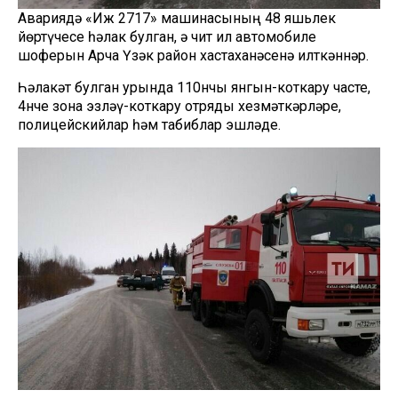
Авариядә «Иж 2717» машинасының 48 яшьлек
йөртүчесе һәлак булган, ә чит ил автомобиле
шоферын Арча Үзәк район хастаханәсенә илткәннәр.
Һәлакәт булган урында 110нчы янгын-коткару часте,
4нче зона эзләү-коткару отряды хезмәткәрләре,
полицейскийлар һәм табиблар эшләде.