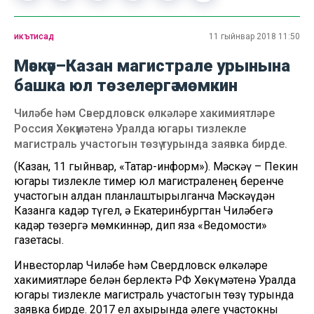
икътисад
11 гыйнвар 2018 11:50
Мәскәү–Казан магистрале урынына
башка юл төзелергә мөмкин
Чиләбе һәм Свердловск өлкәләре хакимиятләре
Россия Хөкүмәтенә Уралда югары тизлекле
магистраль участогын төзү турында заявка бирде.
(Казан, 11 гыйнвар, «Татар-информ»). Мәскәү – Пекин
югары тизлекле тимер юл магистраленең беренче
участогын алдан планлаштырылганча Мәскәүдән
Казанга кадәр түгел, ә Екатеринбургтан Чиләбегә
кадәр төзергә мөмкиннәр, дип яза «Ведомости»
газетасы.
Инвесторлар Чиләбе һәм Свердловск өлкәләре
хакимиятләре белән берлектә РФ Хөкүмәтенә Уралда
югары тизлекле магистраль участогын төзү турында
заявка бирде. 2017 ел ахырында әлеге участокны