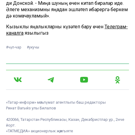
ди Донской. - Миңа шуның өчен китап бирәләр иде.
Әлеге механизмны яңадан эшләтеп җибәрергә беркем
дә комачауламый».
Кызыклы яңалыкларны күзәтеп бару өчен
Телеграм-
каналга
язылыгыз
#чүп-чар
#укучы
«Татар-информ» мәгълүмат агентлыгы баш редакторы
Ринат Вагыйз улы Билалов
420066, Татарстан Республикасы, Казан, Декабристлар ур., 2нче
йорт.
«ТАТМЕДИА» акционерлык җәмгыяте