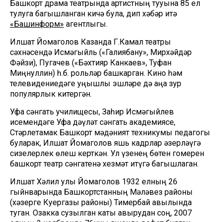
Башкорт драма театрында артистның тууына 85 ел
тулуга багышланган кичә була, дип хәбәр итә
«Башинформ»
агентлыгы.
Илшат Йомаголов Казанда Г.Камал театры
сәхнәсендә Исмәгыйль («Галиябану», Мирхәйдәр
Фәйзи), Пугачев («Бәхтияр Канкаев», Туфан
Миңнуллин) һ.б. рольләр башкарган. Кино һәм
телевидениедәге уңышлы эшләре дә аңа зур
популярлык китергән.
Уфа сәнгать училищесы, Заһир Исмәгыйлев
исемендәге Уфа дәүләт сәнгать академиясе,
Стәрлетамак Башкорт мәдәният техникумы педагогы
буларак, Илшат Йомаголов яшь кадрлар әзерләүгә
сизелерлек өлеш керткән. Ул үзенең бөтен гомерен
башкорт театр сәнгатенә хезмәт итүгә багышлаган.
Илшат Хәлил улы Йомаголов 1932 елның 26
гыйнварында Башкортстанның Мәләвез районы
(хәзерге Куергазы районы) Тимербай авылында
туган. Озакка сузылган каты авырудан соң, 2007