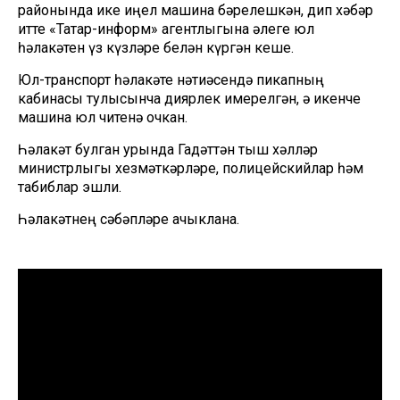
районында ике җиңел машина бәрелешкән, дип хәбәр
итте «Татар-информ» агентлыгына әлеге юл
һәлакәтен үз күзләре белән күргән кеше.
Юл-транспорт һәлакәте нәтиҗәсендә пикапның
кабинасы тулысынча диярлек җимерелгән, ә икенче
машина юл читенә очкан.
Һәлакәт булган урында Гадәттән тыш хәлләр
министрлыгы хезмәткәрләре, полицейскийлар һәм
табиблар эшли.
Һәлакәтнең сәбәпләре ачыклана.