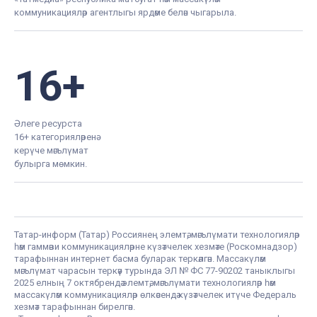
коммуникацияләр агентлыгы ярдәме белән чыгарыла.
16+
Әлеге ресурста
16+ категорияләренә
керүче мәгълүмат
булырга мөмкин.
Татар-информ (Татар) Россиянең элемтә, мәгълүмати технологияләр
һәм гаммәви коммуникацияләрне күзәтчелек хезмәте (Роскомнадзор)
тарафыннан интернет басма буларак теркәлгән. Массакүләм
мәгълүмат чарасын теркәү турында ЭЛ № ФС 77-90202 таныклыгы
2025 елның 7 октябрендә элемтә, мәгълүмати технологияләр һәм
массакүләм коммуникацияләр өлкәсендә күзәтчелек итүче Федераль
хезмәт тарафыннан бирелгән.