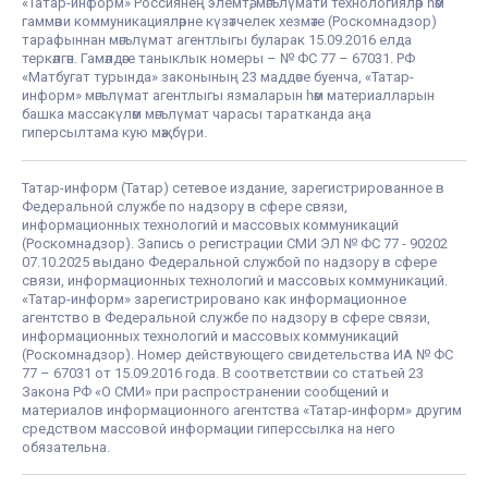
«Татар-информ» Россиянең элемтә, мәгълүмати технологияләр һәм
гаммәви коммуникацияләрне күзәтчелек хезмәте (Роскомнадзор)
тарафыннан мәгълүмат агентлыгы буларак 15.09.2016 елда
теркәлгән. Гамәлдәге таныклык номеры – № ФС 77 – 67031. РФ
«Матбугат турында» законының 23 маддәсе буенча, «Татар-
информ» мәгълүмат агентлыгы язмаларын һәм материалларын
башка массакүләм мәгълүмат чарасы таратканда аңа
гиперсылтама кую мәҗбүри.
Татар-информ (Татар) сетевое издание, зарегистрированное в
Федеральной службе по надзору в сфере связи,
информационных технологий и массовых коммуникаций
(Роскомнадзор). Запись о регистрации СМИ ЭЛ № ФС 77 - 90202
07.10.2025 выдано Федеральной службой по надзору в сфере
связи, информационных технологий и массовых коммуникаций.
«Татар-информ» зарегистрировано как информационное
агентство в Федеральной службе по надзору в сфере связи,
информационных технологий и массовых коммуникаций
(Роскомнадзор). Номер действующего свидетельства ИА № ФС
77 – 67031 от 15.09.2016 года. В соответствии со статьей 23
Закона РФ «О СМИ» при распространении сообщений и
материалов информационного агентства «Татар-информ» другим
средством массовой информации гиперссылка на него
обязательна.