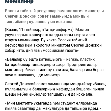
мөмкиннәр
Россия табигый ресурслар һәм экология министры
Сергей Донской совет заманында мондый
тәҗрибәнең кулланылуын искә ала.
(Казан, 11 гыйнвар, «Татар-информ»). Мәктәп
укучыларын көнкүреш калдыклары җыярга җәлеп
итәргә мөмкиннәр. Бу хакта Россия табигый
ресурслар һәм экология министры Сергей Донской
хәбәр итте, дип яза «Российская газета».
«Балалар бу эштә катнашырга – кәгазь, пластик,
батарейкалар тапшырырга әзер. Предприятиеләр
мәктәпләр белән килешү төзи ала, балалар исә бераз
акча эшләячәк», - ди министр.
Сергей Донской совет заманында мондый тәҗрибәнең
кулланылуын, балаларның кефирдан бушаган пыяла
шешә кебек әйберләр тапшыруын да искә ала.
«Мин мәктәптә укыганда һәм студент елларында
пыяла савытлар да, макулатура да тапшыра идем, -