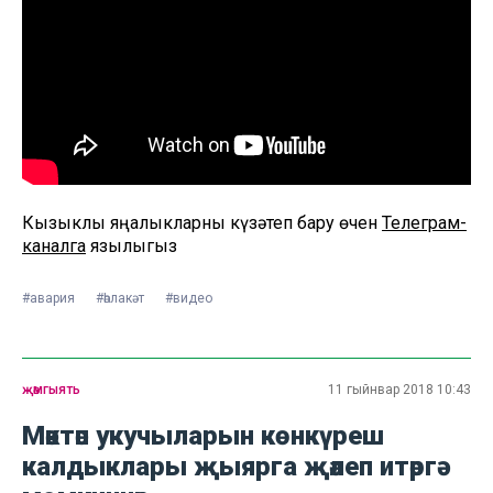
Кызыклы яңалыкларны күзәтеп бару өчен
Телеграм-
каналга
язылыгыз
#авария
#һәлакәт
#видео
җәмгыять
11 гыйнвар 2018 10:43
Мәктәп укучыларын көнкүреш
калдыклары җыярга җәлеп итәргә