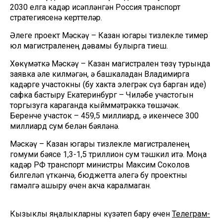
2030 елга кадәр исәпләнгән Россия транспорт
стратегиясенә керттеләр.
Әлеге проект Мәскәү – Казан югары тизлекле тимер
юл магистраленең дәвамы булырга тиеш.
Хөкүмәткә Мәскәү – Казан магистрален төзү турында
заявка әле килмәгән, ә башкаладан Владимирга
кадәрге участокны (бу хакта элегрәк сүз барган иде)
сафка бастыру Екатеринбург – Чиләбе участогын
торгызуга караганда кыйммәтрәккә төшәчәк.
Беренче участок – 459,5 миллиард, ә икенчесе 300
миллиард сум белән бәяләнә.
Мәскәү – Казан югары тизлекле магистраленең
гомуми бәясе 1,3-1,5 триллион сум тәшкил итә. Моңа
кадәр РФ транспорт министры Максим Соколов
билгеләп үткәнчә, бюджетта әлегә бу проектны
гамәлгә ашыру өчен акча каралмаган.
Кызыклы яңалыкларны күзәтеп бару өчен
Телеграм-