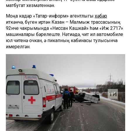
матбугат хезмәтеннән.
Моңа кадәр «Татар-информ» агентлыгы
хәбәр
иткәнчә, бүген иртән Казан – Малмыж трассасының
92нче чакрымында «Ниссан Кашкай» һәм «Иж 2717»
машиналары бәрелеште. Нәтиҗәдә, чит ил автомобиле
юл читенә очкан, ә пикапның кабинасы тулысынча
җимерелгән.