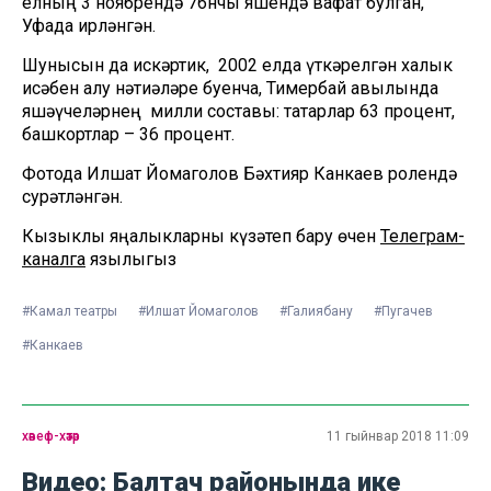
елның 3 ноябрендә 76нчы яшендә вафат булган,
Уфада җирләнгән.
Шунысын да искәртик, 2002 елда үткәрелгән халык
исәбен алу нәтиҗәләре буенча, Тимербай авылында
яшәүчеләрнең милли составы: татарлар 63 процент,
башкортлар – 36 процент.
Фотода Илшат Йомаголов Бәхтияр Канкаев ролендә
сурәтләнгән.
Кызыклы яңалыкларны күзәтеп бару өчен
Телеграм-
каналга
язылыгыз
#Камал театры
#Илшат Йомаголов
#Галиябану
#Пугачев
#Канкаев
хәвеф-хәтәр
11 гыйнвар 2018 11:09
Видео: Балтач районында ике