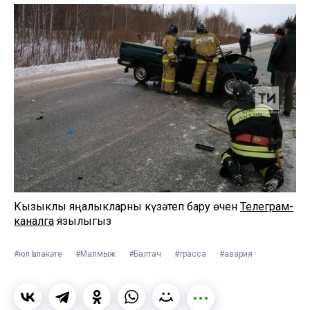
Кызыклы яңалыкларны күзәтеп бару өчен
Телеграм-
каналга
язылыгыз
#юл һәлакәте
#Малмыж
#Балтач
#трасса
#авария