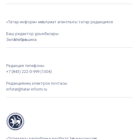
«Татар-информ» мәгълүмат агентлыгы татар редакциясе
Баш редактор урынбасары
Зилә Мөбәрәкшина
Редакция телефоны
+7 (843) 222-0-999 (1304)
Редакциянең электрон почтасы
infotat@tatar-inform.ru
«Татмедиа» республика матбугат һәм массакүләм