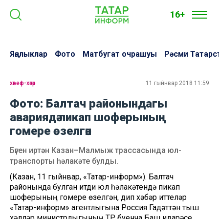
16+
Яңалыклар
Фото
Матбугат очрашуы
Рәсми Татарс
хәвеф-хәтәр
11 гыйнвар 2018 11:59
Фото: Балтач районындагы
авариядә пикап шоферының
гомере өзелгән
Бүген иртән Казан–Малмыж трассасында юл-
транспорты һәлакәте булды.
(Казан, 11 гыйнвар, «Татар-информ»). Балтач
районында булган җитди юл һәлакәтендә пикап
шоферының гомере өзелгән, дип хәбәр иттеләр
«Татар-информ» агентлыгына Россия Гадәттән тыш
хәлләр министрлыгының ТР буенча Баш идарәсе