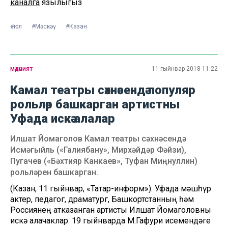
каналга
язылыгыз
#юл
#Мәскәү
#Казан
мәдәният
11 гыйнвар 2018 11:22
Камал театры сәхнәсендә популяр
рольләр башкарган артистны
Уфада искә алалар
Илшат Йомаголов Камал театры сәхнәсендә
Исмәгыйль («Галиябану», Мирхәйдәр Фәйзи),
Пугачев («Бәхтияр Канкаев», Туфан Миңнуллин)
рольләрен башкарган.
(Казан, 11 гыйнвар, «Татар-информ»). Уфада мәшһүр
актер, педагог, драматург, Башкортстанның һәм
Россиянең атказанган артисты Илшат Йомаголовны
искә алачаклар. 19 гыйнварда М.Гафури исемендәге