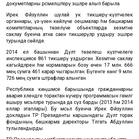
докуметларны рәсмиләштерү эшләре алып барыла.
Ирек Фәйзуллин шулай ук тикшерү-күзәтчелек
органнары, үз-үзен көйләүче оешмалар һәм башкарма
комитетларның төзелүче объектларда хезмәтне
саклау буенча атна саен тикшерүләр уздыру эшләре
турында сөйләде.
2014 ел башыннан Дәүләт төзелеш күзәтчелеге
инспекциясе 861 тикшерү уздырган. Хезмәтне саклау
кагыйдәләрен һәм нормаларын бозу өчен 17 млн. 666
мең сумга 461 карар чыгарылган. Бүгенге көнгә 9 млн.
726 мең сумга штрафлар алынган.
Республика киңәшмәсе барышында гражданнарны
авария хәлендәге торактан күчерү программасын гамәлгә
ашыру мәсьәләләре турында да сүз барды (2013 һәм 2014
еллар этаплары). Бу мәсьәлә буенча Ирек Фәйзуллин
докладын ТР Президенты каршындагы Дәүләт торак
фондының башкарма директоры Тәлгать Абдуллин
тулыландырды.