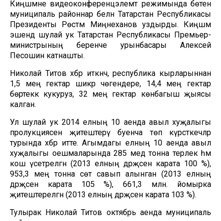
Киңәшмәне видеоконференцэлемтә режимында бөтен
муниципаль районнар белән Татарстан Республикасы
Президенты Рөстәм Миңнеханов уздырды. Киңәшмә
эшендә шулай ук Татарстан Республикасы Премьер-
министрының беренче урынбасары Алексей
Песошин катнашты.
Николай Титов хәбәр иткәнчә, республика кырларыннан
1,5 мең гектар шикәр чөгендере, 14,4 мең гектар
бөртеккә кукуруз, 32 мең гектар көнбагыш җыясы
калган.
Ул шулай ук 2014 елның 10 аенда авыл хуҗалыгы
пролукциясен җитештерү буенча төп күрсәткечләр
турында хәбәр итте. Агымдагы елның 10 аенда авыл
хуҗалыгы оешмаларында 285 мед тонна терлек һәм
кош үсетрелгән (2013 елның дәрәҗәсенә карата 100 %),
953,3 мең тонна сөт савып алынган (2013 елның
дәрәҗәсенә карата 105 %), 661,3 млн. йомырка
җитештерелгән (2013 елның дәрәҗәсенә карата 103 %).
Тулырак Николай Титов октябрь аенда муниципаль