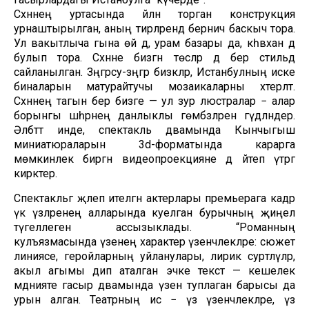
Сәхнәнең уртасында әйләнә торган конструкция
урнаштырылган, аның тирәләрендә берничә баскыч тора.
Ул вакытлыча гына өй дә, урам базары да, кәһвәханә дә
булып тора. Сәхнәне бизәгән төсләр дә бер стильдә
сайланылган. Зәңгәрсу-зәңгәр бизәкләр, Истанбулның иске
биналарын матурайтучы мозаикаларны хәтерләтә.
Сәхнәнең тагын бер бизәге — ул зур люстралар − алар
борынгы шәһәрнең данлыклы гөмбәзләрен гәүдәләндерә.
Әлбәттә инде, спектакль дәвамында Кынчыгыш
миниатюраларын 3d-форматында карарга
мөмкинлек биргән видеопроекцияне дә әйтеп үтәргә
кирәктер.
Спектакльгә җәлеп ителгән актерлары премьерага кадәр
үк үзләренең алларында куелган бурычның җиңел
түгеллеген ассызыклады. “Романның
кулъязмасында үзенең характер үзенчәлекләре: сюжет
линиясе, геройларның уйланулары, лирик сурәтләүләр,
акыл агымы дип аталган эчке текст — кешелек
мәдәнияте гасыр дәвамында үзенә туплаган барысы да
урын алган. Театрның исә − үз үзенчәлекләре, үз