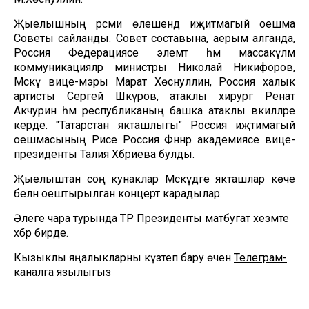
Җыелышның рәсми өлешендә иҗитмагый оешма
Советы сайланды. Совет составына, аерым алганда,
Россия Федерациясе элемтә һәм массакүләм
коммуникацияләр министры Николай Никифоров,
Мәскәү вице-мэры Марат Хөснуллин, Россия халык
артисты Сергей Шәкүров, атаклы хирург Ренат
Акчурин һәм республиканың башка атаклы вәкилләре
керде. "Татарстан якташлыгы" Россия иҗтимагый
оешмасының Рәисе Россия Фәннәр академиясе вице-
президенты Талия Хәбриева булды.
Җыелыштан соң кунаклар Мәскәүдәге якташлар көче
белән оештырылган концерт карадылар.
Әлеге чара турында ТР Президенты матбугат хезмәте
хәбәр бирде.
Кызыклы яңалыкларны күзәтеп бару өчен
Телеграм-
каналга
язылыгыз