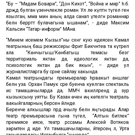
“Бу – “Мадам Бовари”, “Дон Кихот”, “Война и мир” һ.б.
дәрәҗәдә булган үзенчәлекле роман. Ул әле күптән түгел генә
язылган, әмма мин аның алда санап үтелгән романнар
белән беррәттә булачагына ышанам”, - диде Максим
Кальсин “Татар-информ” МАна.
“Минем исемем Кызыл”ны сәхнәгә кую идеясен Камал
театрының баш режиссеры Фәрит Бикчәнтәев та күтәреп
ала. “Көнчыгыш/Көнбатыш темасы безгә
территориаль яктан да, идеологик яктан да,
психологик яктан да бик якын”, – диде ул
журналистларга бу әсәрне сайлау хакында.
Камал театрындагы премьералар һәрвакыт аншлаг
белән уза. Орхан Памук әсәре буенча куелган спектакль
исә тамашачыларда да, ММЧ вәкилләрендә дә зур
кызыксыну уятты. Бу Казан өчен иң көтелгән театраль
вакыйгаларның берсенә әйләнде.
Беренче алкышлар пәрдә ачылу белән яңгырады. Алар
театр премьерасына гына түгел, ә “Алтын битлек”
премиясе иясе, театр рәссамы Алексей Вотяков
хөрмәтенә дә иде. Ул тамашачыларны, әйтерсең лә, Урта
гасырлардагы Истанбулга “күчерде”.