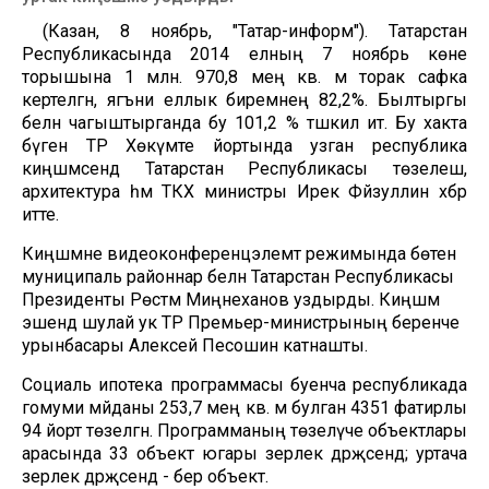
(Казан, 8 ноябрь, "Татар-информ"). Татарстан
Республикасында 2014 елның 7 ноябрь көне
торышына 1 млн. 970,8 мең кв. м торак сафка
кертелгән, ягъни еллык биремнең 82,2%. Былтыргы
белән чагыштырганда бу 101,2 % тәшкил итә. Бу хакта
бүген ТР Хөкүмәте йортында узган республика
киңәшмәсендә Татарстан Республикасы төзелеш,
архитектура һәм ТКХ министры Ирек Фәйзуллин хәбәр
итте.
Киңәшмәне видеоконференцэлемтә режимында бөтен
муниципаль районнар белән Татарстан Республикасы
Президенты Рөстәм Миңнеханов уздырды. Киңәшмә
эшендә шулай ук ТР Премьер-министрының беренче
урынбасары Алексей Песошин катнашты.
Социаль ипотека программасы буенча республикада
гомуми мәйданы 253,7 мең кв. м булган 4351 фатирлы
94 йорт төзелгән. Программаның төзелүче объектлары
арасында 33 объект югары әзерлек дәрәҗәсендә; уртача
әзерлек дәрәҗәсендә - бер объект.