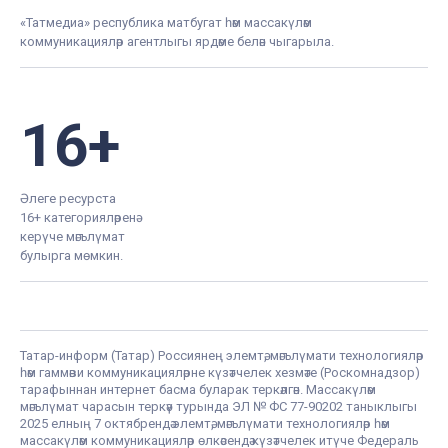
«Татмедиа» республика матбугат һәм массакүләм
коммуникацияләр агентлыгы ярдәме белән чыгарыла.
16+
Әлеге ресурста
16+ категорияләренә
керүче мәгълүмат
булырга мөмкин.
Татар-информ (Татар) Россиянең элемтә, мәгълүмати технологияләр
һәм гаммәви коммуникацияләрне күзәтчелек хезмәте (Роскомнадзор)
тарафыннан интернет басма буларак теркәлгән. Массакүләм
мәгълүмат чарасын теркәү турында ЭЛ № ФС 77-90202 таныклыгы
2025 елның 7 октябрендә элемтә, мәгълүмати технологияләр һәм
массакүләм коммуникацияләр өлкәсендә күзәтчелек итүче Федераль