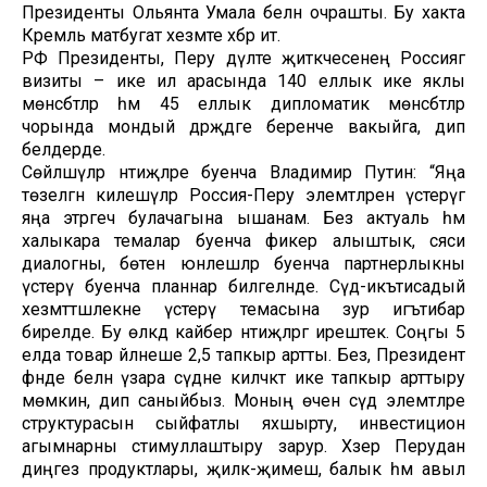
Президенты Ольянта Умала белән очрашты. Бу хакта
Кремль матбугат хезмәте хәбәр итә.
РФ Президенты, Перу дәүләте җитәкчесенең Россиягә
визиты – ике ил арасында 140 еллык ике яклы
мөнәсәбәтләр һәм 45 еллык дипломатик мөнәсәбәтләр
чорында мондый дәрәҗәдәге беренче вакыйга, дип
белдерде.
Сөйләшүләр нәтиҗәләре буенча Владимир Путин: “Яңа
төзелгән килешүләр Россия-Перу элемтәләрен үстерүгә
яңа этәргеч булачагына ышанам. Без актуаль һәм
халыкара темалар буенча фикер алыштык, сәяси
диалогны, бөтен юнәлешләр буенча партнерлыкны
үстерү буенча планнар билгеләнде. Сәүдә-икътисадый
хезмәттәшлекне үстерү темасына зур игътибар
бирелде. Бу өлкәдә кайбер нәтиҗәләргә ирештек. Соңгы 5
елда товар әйләнеше 2,5 тапкыр артты. Без, Президент
әфәнде белән үзара сәүдәне киләчәктә ике тапкыр арттыру
мөмкин, дип саныйбыз. Моның өчен сәүдә элемтәләре
структурасын сыйфатлы яхшырту, инвестицион
агымнарны стимуллаштыру зарур. Хәзер Перудан
диңгез продуктлары, җиләк-җимеш, балык һәм авыл