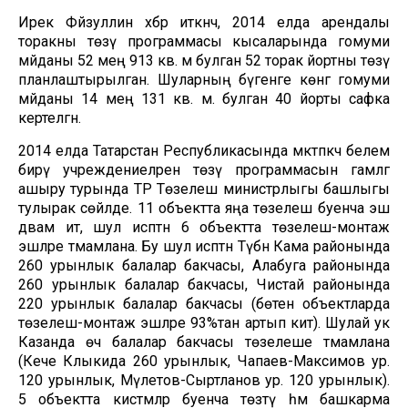
Ирек Фәйзуллин хәбәр иткәнчә, 2014 елда арендалы
торакны төзү программасы кысаларында гомуми
мәйданы 52 мең 913 кв. м булган 52 торак йортны төзү
планлаштырылган. Шуларның бүгенге көнгә гомуми
мәйданы 14 мең 131 кв. м. булган 40 йорты сафка
кертелгән.
2014 елда Татарстан Республикасында мәктәпкәчә белем
бирү учреждениеләрен төзү программасын гамәлгә
ашыру турында ТР Төзелеш министрлыгы башлыгы
тулырак сөйләде. 11 объектта яңа төзелеш буенча эш
дәвам итә, шул исәптән 6 объектта төзелеш-монтаж
эшләре тәмамлана. Бу шул исәптән Түбән Кама районында
260 урынлык балалар бакчасы, Алабуга районында
260 урынлык балалар бакчасы, Чистай районында
220 урынлык балалар бакчасы (бөтен объектларда
төзелеш-монтаж эшләре 93%тан артып китә). Шулай ук
Казанда өч балалар бакчасы төзелеше тәмамлана
(Кече Клыкида 260 урынлык, Чапаев-Максимов ур.
120 урынлык, Мәүлетов-Сыртланов ур. 120 урынлык).
5 объектта кисәтмәләр буенча төзәтү һәм башкарма