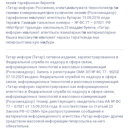
хезмәт тарафыннан бирелгән.
«Татар-информ» Россиянең элемтә, мәгълүмати технологияләр һәм
гаммәви коммуникацияләрне күзәтчелек хезмәте (Роскомнадзор)
тарафыннан мәгълүмат агентлыгы буларак 15.09.2016 елда
теркәлгән. Гамәлдәге таныклык номеры – № ФС 77 – 67031. РФ
«Матбугат турында» законының 23 маддәсе буенча, «Татар-
информ» мәгълүмат агентлыгы язмаларын һәм материалларын
башка массакүләм мәгълүмат чарасы таратканда аңа
гиперсылтама кую мәҗбүри.
Татар-информ (Татар) сетевое издание, зарегистрированное в
Федеральной службе по надзору в сфере связи,
информационных технологий и массовых коммуникаций
(Роскомнадзор). Запись о регистрации СМИ ЭЛ № ФС 77 - 90202
07.10.2025 выдано Федеральной службой по надзору в сфере
связи, информационных технологий и массовых коммуникаций.
«Татар-информ» зарегистрировано как информационное
агентство в Федеральной службе по надзору в сфере связи,
информационных технологий и массовых коммуникаций
(Роскомнадзор). Номер действующего свидетельства ИА № ФС
77 – 67031 от 15.09.2016 года. В соответствии со статьей 23
Закона РФ «О СМИ» при распространении сообщений и
материалов информационного агентства «Татар-информ» другим
средством массовой информации гиперссылка на него
обязательна.