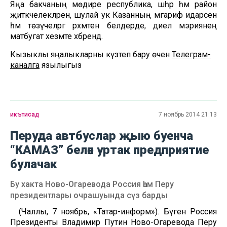
Яңа бакчаның мөдире республика, шәһәр һәм район
җитәкчелекләренә, шулай ук Казанның мәгариф идарәсенә
һәм төзүчеләргә рәхмәтен белдерде, диелә мэриянең
матбугат хезмәте хәбәрендә.
Кызыклы яңалыкларны күзәтеп бару өчен
Телеграм-
каналга
язылыгыз
икътисад
7 ноябрь 2014 21:13
Перуда автбуслар җыю буенча
“КАМАЗ” белән уртак предприятие
булачак
Бу хакта Ново-Огаревода Россия һәм Перу
президентлары очрашуында сүз барды
(Чаллы, 7 ноябрь, «Татар-информ»). Бүген Россия
Президенты Владимир Путин Ново-Огаревода Перу