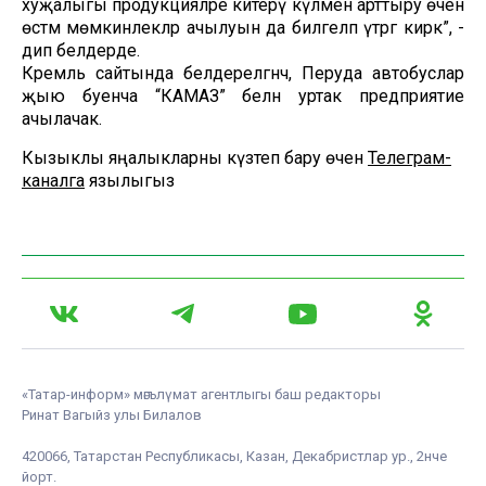
хуҗалыгы продукцияләре китерү күләмен арттыру өчен
өстәмә мөмкинлекләр ачылуын да билгеләп үтәргә кирәк”, -
дип белдерде.
Кремль сайтында белдерелгәнчә, Перуда автобуслар
җыю буенча “КАМАЗ” белән уртак предприятие
ачылачак.
Кызыклы яңалыкларны күзәтеп бару өчен
Телеграм-
каналга
язылыгыз
«Татар-информ» мәгълүмат агентлыгы баш редакторы
Ринат Вагыйз улы Билалов
420066, Татарстан Республикасы, Казан, Декабристлар ур., 2нче
йорт.