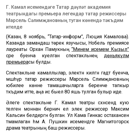
Г. Камал исемендәге Татар дәүләт академия
театрындагы премьера легендар татар режиссеры
Марсель Сәлимҗановның туган көнендә тәкъдим
ителде
(Казан, 8 ноябрь, “Татар-информ”, Люция Камалова).
Казанда замандаш төрек язучысы, Нобель премиясе
лауреаты Орхан Памукның
“Минем исемем Кызыл”
әсәре буенча куелган спектакльнең
дөньякүләм
премьера
сы булды.
Спектакльне камаллылар, электән килгән гадәт буенча,
мәшһүр татар режиссеры Марсель Сәлимҗановның
юбилее көнне тамашачыларга беренче тапкыр
тәкъдим итте, аңа исә быел 80 яшь тулган булыр иде.
Әлеге спектакльне Г. Камал театры сәхнәсендә кую
теләген моннан берничә ел элек режиссер Максим
Кальсин белдергән булган. Ул Кама Гинкас остаханәсен
тәмамлаган һәм А. Пушкин исемендәге Магнитогорск
драма театрының баш режиссеры.