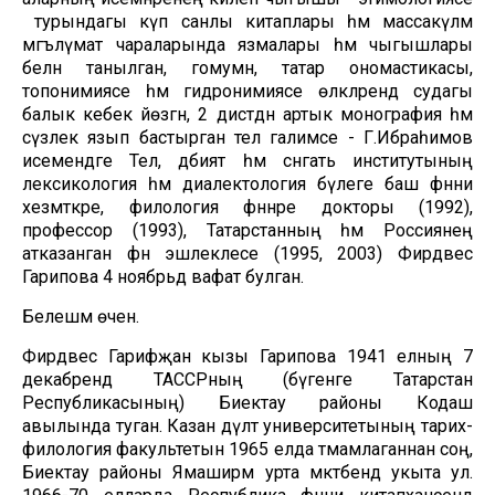
турындагы күп санлы китаплары һәм массакүләм
мәгълүмат чараларында язмалары һәм чыгышлары
белән танылган, гомумән, татар ономастикасы,
топонимиясе һәм гидронимиясе өлкәләрендә судагы
балык кебек йөзгән, 2 дистәдән артык монография һәм
сүзлек язып бастырган тел галимәсе - Г.Ибраһимов
исемендәге Тел, әдәбият һәм сәнгать институтының
лексикология һәм диалектология бүлеге баш фәнни
хезмәткәре, филология фәннәре докторы (1992),
профессор (1993), Татарстанның һәм Россиянең
атказанган фән эшлеклесе (1995, 2003) Фирдәвес
Гарипова 4 ноябрьдә вафат булган.
Белешмә өчен.
Фирдәвес Гарифҗан кызы Гарипова 1941 елның 7
декабрендә ТАССРның (бүгенге Татарстан
Республикасының) Биектау районы Кодаш
авылында туган. Казан дәүләт университетының тарих-
филология факультетын 1965 елда тәмамлаганнан соң,
Биектау районы Ямаширмә урта мәктәбендә укыта ул.