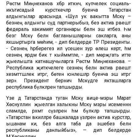
Рөстәм Миңнеханов хәбәр иткәнчә, күпчелек социаль-
икътисадый күрсәткечләр буенча Татарстан
алдынгылар арасында. «Шул ук вакытта Мәскәү –
безнең алдынгы сәүдә партнерыбыз, без актив рәвештә
федераль хакимият органнары белән эш итәбез. Һәм
безгә Мәскәү белән багланышларны сакларга, аны
яхшыртырга мөһим, - дип белдерде ТР Президенты.
- Сезнең һәрберегез ил үсешенә зур өлеш кертә, һәм
сезнең ярдәм бик тә кыйммәтле, - дип мөрәҗәгать итте
җыелышта катнашучыларга Рөстәм Миңнеханова. –
Республика җитәкчелеге сезнең белән актив рәвештә
хезмәттәшлек итәргә, бөтен юнәлешләр буенча эш итәргә
әзер». Президент берничә Мәскәүдәге якташларга
республика бүләкләрен тапшырды.
Үзе дә Татарстанда туган Мәскәү вице-мэры Марат
Хөснуллин җыелган халыкны Мәскәү мэры исеменнән
сәламләде, рәхмәт сүзләрен һәм бүләкләр тапшырды.
«Татарстан вәкилләре башкалада үзләрен актив күрсәтәләр,
ышанам ки, без алга таба да эшебез белән
республиканы данлыйбыз», — дип белдерде
М.Хөснуллин.