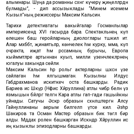
алымнары. Шуңа да романны сәхнәгә күчерү җиңелләрдән
булмады”, - дип ассызыклады “Минем исемем
Кызыл”ның режиссеры Максим Кальсин.
Тарихи детективтагы вакыйгалар Госманлылар
империясендә XVI гасырда бара. Спектакльнең күп
өлешен баш геройларның диологлары тәшкил итә.
Алар мәхәббәт, җинаятьләр, көнчелек һәм курку, әмма, күп
очракта, иҗат һәм рәссамның бурычы, Европа
кыйммәтләре артыннан куып, милли үзенчәлекләрнең
югалуы хакында сөйли.
Максим Кальсин һәр рольгә актерларны шәхсән үзе
сайлаган һәм ялгышмаган. Кызылны Илдус
Габдрахманов искиткеч оста башкарды. Радик
Бариев исә Шәкүрә (Нәфисә Хәйруллина) атлы чибәр белән үз
язмышын бәйләргә теләгән Кара атлы гап-гади гашыйкны
уйнады. Сатучы Әскәр образын сәхнәләштергән Алсу
Гайнуллинаны аерым билгеләп үтәсе килә. Әзһәр
Шакиров та Осман Мастер образын бик төгәл бирә
алды. Мәддах ролен башкарган Искәндәр Хәйруллин исә
иң кызыклы эпизодларны башкарды.