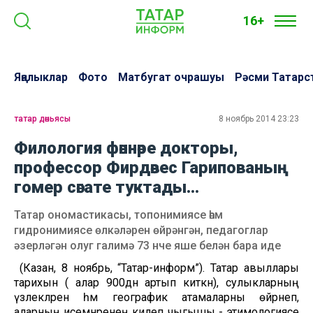
16+
Яңалыклар
Фото
Матбугат очрашуы
Рәсми Татарс
татар дөньясы
8 ноябрь 2014 23:23
Филология фәннәре докторы,
профессор Фирдәвес Гарипованың
гомер сәгате туктады...
Татар ономастикасы, топонимиясе һәм
гидронимиясе өлкәләрен өйрәнгән, педагоглар
әзерләгән олуг галимә 73 нче яше белән бара иде
(Казан, 8 ноябрь, “Татар-информ”). Татар авыллары
тарихын (ә алар 900дән артып киткән), сулыкларның
үзлекләрен һәм географик атамаларны өйрәнеп,
аларның исемнәренең килеп чыгышы - этимологиясе