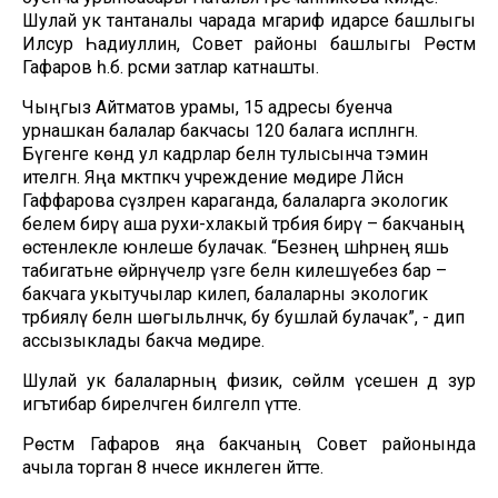
Шулай ук тантаналы чарада мәгариф идарәсе башлыгы
Илсур Һадиуллин, Совет районы башлыгы Рөстәм
Гафаров һ.б. рәсми затлар катнашты.
Чыңгыз Айтматов урамы, 15 адресы буенча
урнашкан балалар бакчасы 120 балага исәпләнгән.
Бүгенге көндә ул кадрлар белән тулысынча тәэмин
ителгән. Яңа мәктәпкәчә учреждение мөдире Ләйсән
Гаффарова сүзләренә караганда, балаларга экологик
белем бирү аша рухи-әхлакый тәрбия бирү – бакчаның
өстенлекле юнәлеше булачак. “Безнең шәһәрнең яшь
табигатьне өйрәнүчеләр үзәге белән килешүебез бар –
бакчага укытучылар килеп, балаларны экологик
тәрбияләү белән шөгыльләнәчәк, бу бушлай булачак”, - дип
ассызыклады бакча мөдире.
Шулай ук балаларның физик, сөйләм үсешенә дә зур
игътибар биреләчәген билгеләп үтте.
Рөстәм Гафаров яңа бакчаның Совет районында
ачыла торган 8 нчесе икәнлеген әйтте.