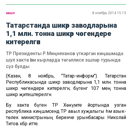
авыл
8 ноябрь 2014 15:13
Татарстанда шикәр заводларына
1,1 млн. тонна шикәр чөгендере
китерелгән
ТР Президенты Р.Миңнеханов үткәргән киңәшмәдә
шул хакта һәм кырларда төгәллисе эшләр турында
сүз булды
(Казан, 8 ноябрь, "Татар-информ"). Татарстан
Республикасында шикәр заводларына 1,1 млн. тонна
шикәр чөгендере китерелгән, бүгенгә 107 мең тонна
шикәр җитештерелгән.
Бу хакта бүген ТР Хөкүмәте йортында узган
республика киңәшмәсендә ТР авыл хуҗалыгы һәм азык-
төлек министрының беренче урынбасары Николай
Титов хәбәр итте.