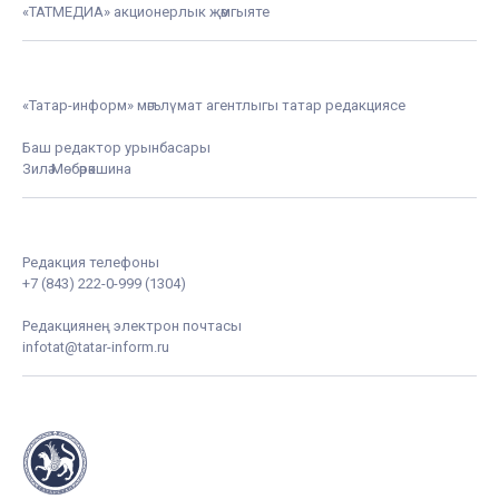
«ТАТМЕДИА» акционерлык җәмгыяте
«Татар-информ» мәгълүмат агентлыгы татар редакциясе
Баш редактор урынбасары
Зилә Мөбәрәкшина
Редакция телефоны
+7 (843) 222-0-999 (1304)
Редакциянең электрон почтасы
infotat@tatar-inform.ru