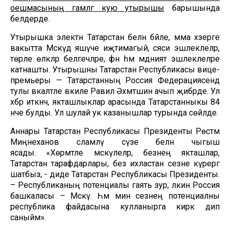
оешмасының гамәлгә кую утырышы
барышында
белдерде.
Утырышка электән Татарстан белән бәйле, әмма хәзерге
вакытта Мәскәүдә яшәүче иҗтимагый, сәяси эшлеклеләр,
төрле өлкәләр белгечләре, фән һәм мәдәният эшлеклеләре
катнашты. Утырышны Татарстан Республикасы вице-
премьеры — Татарстанның Россия Федерациясендә
тулы вәкаләтле вәкиле Равил Әхмәтшин ачып җибәрде. Ул
хәбәр иткәнчә, якташлыклар арасында Татарстанныкы 84
нче булды. Ул шулай ук казанышлар турында сөйләде.
Аннары Татарстан Республикасы Президенты Рөстәм
Миңнеханов сәламләү сүзе белән чыгыш
ясады. «Хөрмәтле мәскәүлеләр, безнең якташлар,
Татарстан тарафдарлары, без ихластан сезне күрергә
шатбыз, - диде Татарстан Республикасы Президенты.
– Республиканың потенциалы гаять зур, ләкин Россия
башкаласы – Мәскәү. Һәм мин сезнең потенциалны
республика файдасына кулланырга кирәк дип
саныйм».