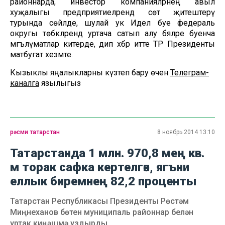
районнарда, инвестор компанияләрнең авыл
хуҗалыгы предприятиеләрендә сөт җитештерү
турында сөйләде, шулай ук Идел буе федераль
округы төбәкләрендә уртача сатып алу бәяләре буенча
мәгълүматлар китерде, дип хәбәр итте ТР Президенты
матбугат хезмәте.
Кызыклы яңалыкларны күзәтеп бару өчен
Телеграм-
каналга
язылыгыз
рәсми татарстан
8 ноябрь 2014 13:10
Татарстанда 1 млн. 970,8 мең кв.
м торак сафка кертелгән, ягъни
еллык биремнең 82,2 проценты
Татарстан Республикасы Президенты Рөстәм
Миңнеханов бөтен муниципаль районнар белән
уртак киңәшмә уздырды