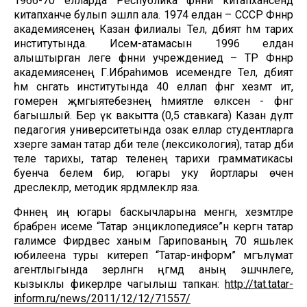
1966-70 елларда Республика фәнни китапханәсендә
китапханәче булып эшләп ала. 1974 елдан – СССР Фәннәр
академиясенең Казан филиалы Тел, әдәбият һәм тарих
институтында. Исем-атамасын 1996 елдан
алыштырган әлеге фәнни учреждениедә – ТР Фәннәр
академиясенең Г.Ибраһимов исемендәге Тел, әдәбият
һәм сәнгать институтында 40 еллап фәнгә хезмәт итә,
гомерен җәмгыятебезнең әһәмиятле өлкәсенә - фәнгә
багышлый. Бер үк вакытта (0,5 ставкага) Казан дәүләт
педагогия университетында озак еллар студентларга
хәзерге заман татар әдәби теле (лексикология), татар әдәби
теле тарихы, татар теленең тарихи грамматикасы
буенча белем бирә, югары уку йортлары өчен
дәреслекләр, методик ярдәмлекләр яза.
Фәннең иң югары баскычларына менгән, хезмәтләре
бәрабәренә исеме “Татар энциклопедиясе”нә кергән татар
галимәсе Фирдәвес ханым Гарипованың 70 яшьлек
юбилеена туры китереп “Татар-информ” мәгълүмат
агентлыгында әзерләнгән әңгәмәдә аның эшчәнлеге,
кызыклы фикерләре чагылыш тапкан:
http://tat.tatar-
inform.ru/news/2011/12/12/71557/