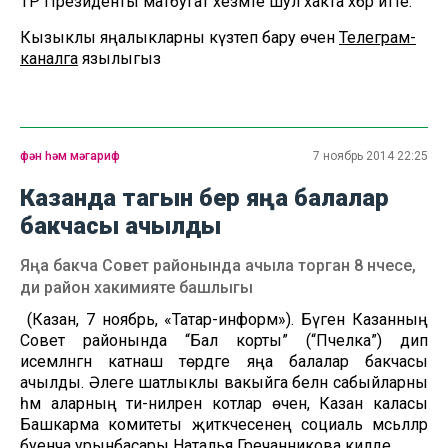
ТР Президенты матбугат хезмәте шул хакта хәбәр итте.
Кызыклы яңалыкларны күзәтеп бару өчен
Телеграм-
каналга
язылыгыз
фән һәм мәгариф
7 ноябрь 2014 22:25
Казанда тагын бер яңа балалар
бакчасы ачылды
Яңа бакча Совет районында ачыла торган 8 нчесе,
ди район хакимияте башлыгы
(Казан, 7 ноябрь, «Татар-информ»). Бүген Казанның
Совет районында “Бал корты” (“Пчелка”) дип
исемләнгән катнаш төрдәге яңа балалар бакчасы
ачылды. Әлеге шатлыклы вакыйга белән сабыйларны
һәм аларның әти-әниләрен котлар өчен, Казан каласы
Башкарма комитеты җитәкчесенең социаль мәсьәләләр
буенча урынбасары Наталья Гречанникова килде.