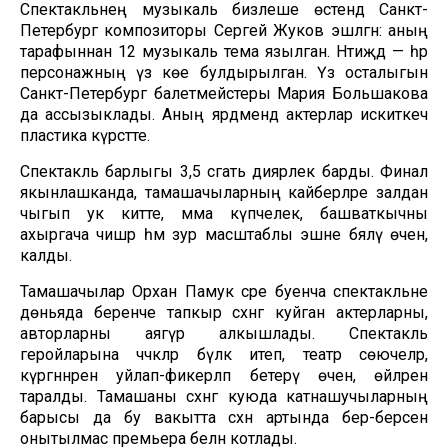
Спектакльнең музыкаль бизәлеше өстендә Санкт-
Петербург композиторы Сергей Жуков эшләгән: аның
тарафыннан 12 музыкаль тема язылган. Нәтиҗәдә — һәр
персонажның үз көе булдырылган. Үз осталыгын
Санкт-Петербург балетмейстеры Мария Большакова
да ассызыклады. Аның ярдәмендә актерлар искиткеч
пластика күрсәтте.
Спектакль барлыгы 3,5 сәгать диярлек барды. Финал
якынлашканда, тамашачыларның кайберләре залдан
чыгып ук китте, әмма күпчелек, башваткычны
ахыргача чишәр һәм зур масштаблы эшне бәяләү өчен,
калды.
Тамашачылар Орхан Памук әсәре буенча спектакльне
дөньяда беренче тапкыр сәхнәгә куйган актерларны,
авторларны аягүрә алкышлады. Спектакль
геройларына чәчәкләр бүләк итеп, театр сөючеләр,
күргәннәрен уйлап-фикерләп бетерү өчен, өйләренә
таралды. Тамашаны сәхнәгә куюда катнашучыларның
барысы да бу вакытта сәхнә артында бер-берсен
онытылмас премьера белән котлады.