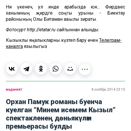
Ни үкенеч, ул инде арабызда юк... Фирдәвес
ханымның җирдәге соңгы урыны - Биектау
районының Олы Битаман авылы зираты.
Фотосурәт http://etatar.ru сайтыннан алынды.
Кызыклы яңалыкларны күзәтеп бару өчен
Телеграм-
каналга
язылыгыз
мәдәният
8 ноябрь 2014 23:15
Орхан Памук романы буенча
куелган “Минем исемем Кызыл”
спектакленең дөньякүләм
премьерасы булды