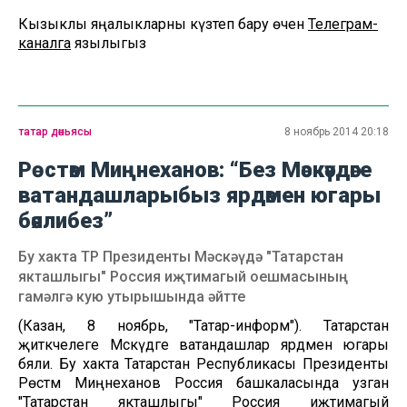
Кызыклы яңалыкларны күзәтеп бару өчен
Телеграм-
каналга
язылыгыз
татар дөньясы
8 ноябрь 2014 20:18
Рөстәм Миңнеханов: “Без Мәскәүдәге
ватандашларыбыз ярдәмен югары
бәялибез”
Бу хакта ТР Президенты Мәскәүдә "Татарстан
якташлыгы" Россия иҗтимагый оешмасының
гамәлгә кую утырышында әйтте
(Казан, 8 ноябрь, "Татар-информ"). Татарстан
җитәкчелеге Мәскәүдәге ватандашлар ярдәмен югары
бәяли. Бу хакта Татарстан Республикасы Президенты
Рөстәм Миңнеханов Россия башкаласында узган
"
Татарстан якташлыгы" Россия иҗтимагый