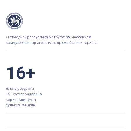
«Татмедиа» республика матбугат һәм массакүләм
коммуникацияләр агентлыгы ярдәме белән чыгарыла.
16+
Әлеге ресурста
16+ категорияләренә
керүче мәгълүмат
булырга мөмкин.