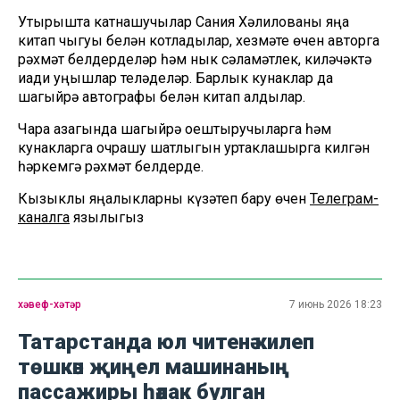
Утырышта катнашучылар Сания Хәлилованы яңа
китап чыгуы белән котладылар, хезмәте өчен авторга
рәхмәт белдерделәр һәм нык сәламәтлек, киләчәктә
иҗади уңышлар теләделәр. Барлык кунаклар да
шагыйрә автографы белән китап алдылар.
Чара азагында шагыйрә оештыручыларга һәм
кунакларга очрашу шатлыгын уртаклашырга килгән
һәркемгә рәхмәт белдерде.
Кызыклы яңалыкларны күзәтеп бару өчен
Телеграм-
каналга
язылыгыз
хәвеф-хәтәр
7 июнь 2026 18:23
Татарстанда юл читенә килеп
төшкән җиңел машинаның
пассажиры һәлак булган