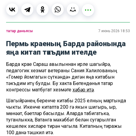
татар дөньясы
7 июнь 2026 18:53
Пермь краеның Барда районында
яңа китап тәкъдим ителде
Барда крае Сараш авылыннан җирле шагыйрә,
педагогик хезмәт ветераны Сания Хәлилованың
«Гомер йомгагын сүткәндә» дигән яңа китабын
тәкъдим итү булды. Бу хакта Бөтендөнья татар
конгрессы матбугат хезмәте
хәбәр итә
.
Шагыйрәнең беренче китабы 2025 елның мартында
чыкты. Икенче китапта 200 гә якын шигырь, җыр,
мөнәҗәт, бәетләр басылды. Аларда табигатькә,
туганлыкка, Ватанга мәхәббәт белән сугарылган
кешелек хисләре тирән чагыла. Китапның тиражы
100 данә тәшкил итә.