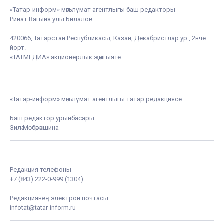
«Татар-информ» мәгълүмат агентлыгы баш редакторы
Ринат Вагыйз улы Билалов
420066, Татарстан Республикасы, Казан, Декабристлар ур., 2нче
йорт.
«ТАТМЕДИА» акционерлык җәмгыяте
«Татар-информ» мәгълүмат агентлыгы татар редакциясе
Баш редактор урынбасары
Зилә Мөбәрәкшина
Редакция телефоны
+7 (843) 222-0-999 (1304)
Редакциянең электрон почтасы
infotat@tatar-inform.ru