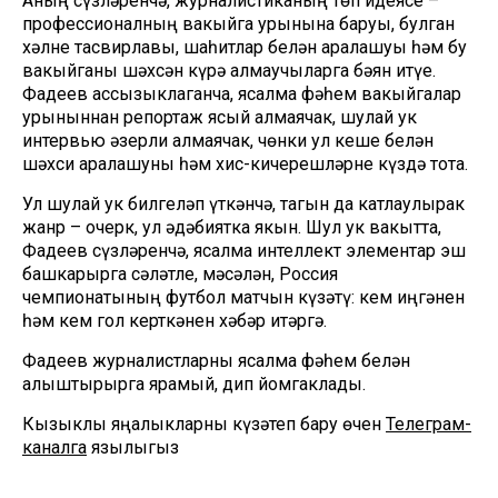
Аның сүзләренчә, журналистиканың төп идеясе –
профессионалның вакыйга урынына баруы, булган
хәлне тасвирлавы, шаһитлар белән аралашуы һәм бу
вакыйганы шәхсән күрә алмаучыларга бәян итүе.
Фадеев ассызыклаганча, ясалма фәһем вакыйгалар
урыныннан репортаж ясый алмаячак, шулай ук
интервью әзерли алмаячак, чөнки ул кеше белән
шәхси аралашуны һәм хис-кичерешләрне күздә тота.
Ул шулай ук билгеләп үткәнчә, тагын да катлаулырак
жанр – очерк, ул әдәбиятка якын. Шул ук вакытта,
Фадеев сүзләренчә, ясалма интеллект элементар эш
башкарырга сәләтле, мәсәлән, Россия
чемпионатының футбол матчын күзәтү: кем җиңгәнен
һәм кем гол керткәнен хәбәр итәргә.
Фадеев журналистларны ясалма фәһем белән
алыштырырга ярамый, дип йомгаклады.
Кызыклы яңалыкларны күзәтеп бару өчен
Телеграм-
каналга
язылыгыз