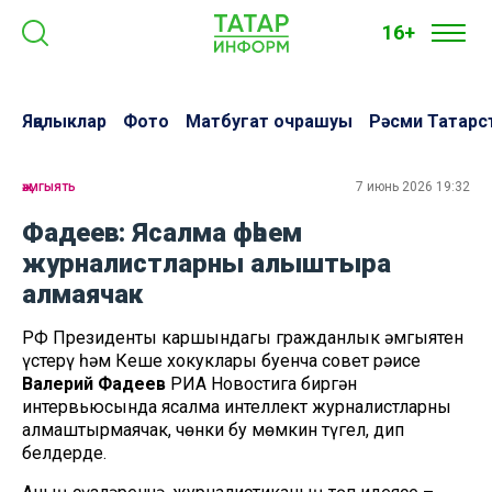
16+
Яңалыклар
Фото
Матбугат очрашуы
Рәсми Татарс
җәмгыять
7 июнь 2026 19:32
Фадеев: Ясалма фәһем
журналистларны алыштыра
алмаячак
РФ Президенты каршындагы гражданлык җәмгыятен
үстерү һәм Кеше хокуклары буенча совет рәисе
Валерий Фадеев
РИА Новостига биргән
интервьюсында ясалма интеллект журналистларны
алмаштырмаячак, чөнки бу мөмкин түгел, дип
белдерде.