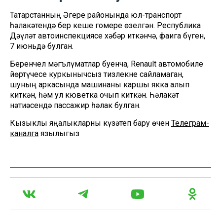
Татарстанның Әгерҗе районында юл-транспорт
һәлакәтендә бер кеше гомере өзелгән. Республика
Дәүләт автоинспекциясе хәбәр иткәнчә, фаҗига бүген,
7 июньдә булган.
Беренчел мәгълүматлар буенча, Renault автомобиле
йөртүчесе куркынычсыз тизлекне сайламаган,
шуның аркасында машинаны каршы якка алып
киткән, һәм ул кюветка очып киткән. Һәлакәт
нәтиҗәсендә пассажир һәлак булган.
Кызыклы яңалыкларны күзәтеп бару өчен
Телеграм-
каналга
язылыгыз