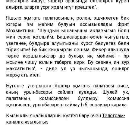
мәсьәләләрне чишүгә, яшьләр арасында сәләтлеләрен күреп
алырга, аларга үсәргә ярдәм итүгә ирештек”.
Яшьләр җәмәгать палатасының ролен, эшчәнлеген бик
югары һәм мөһим булуын ассызыклады Фәрит
Мөхәммәтшин. "Шундый ышанычны аклавыгыз белән
мин сезне котлыйм. Башкалардан өстен чыгуыгыз,
үзегенең булдыра алуыгызны күрсәтә белүегез белән
тәбрик итәм! Бу бик киңкырлы оешма. Фикер алышуда
төрле каршылыклар да булыр, иң мөһиме - һәр
мәсьәләне чишү юлын табарга кирәк. Бу сезнең иң зур
максатыгыз", - диде ул үз чыгышында, яшьләргә
мөрәҗәгать итеп.
Бүгенге утырышта
Яшьләр җәмәгать палатасы рәисе
,
аның урынбасары сайлап куелды. Шулай ук,
палатаның комиссиясен булдыру, комиссия
җитәкчесен, урынбасарын сайлау һ.б. сораулар карала.
Кызыклы яңалыкларны күзәтеп бару өчен
Телеграм-
каналга
язылыгыз