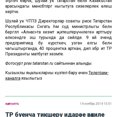
этәргеч бирәчәк, шулай ук Татарстан белән Казакъстан
арасындагы мөнәсәбәтләргә ныгытуга сизелерлек өлеш
кертәчәк.
Шулай ук ЧТПЗ Директорлар советы рәисе Татарстан
Республикасы Сәнәгать һәм сәүдә министрлыгы белән
бергәләп «Алнас»та хезмәт җитештерүчәнлеген арттыру
өлкәсендәге эш турында да сөйләде. 9 ай эчендә
предприятиедә бу күрсәткеч, узган елгы белән
чагыштырганда, 40 процентка арткан, дип хәбәр итә ТР
Президенты матбугат хезмәте.
Фотосурәт prav.tatarstan.ru сайтыннан алынды.
Кызыклы яңалыкларны күзәтеп бару өчен
Телеграм-
каналга
язылыгыз
җәмгыять
14 ноябрь 2014 15:51
ТР буенча тикшерү идарәсе вәкиле