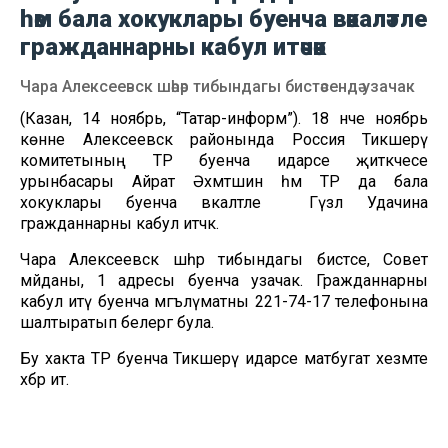
һәм бала хокуклары буенча вәкаләтле
гражданнарны кабул итәчәк
Чара Алексеевск шәһәр тибындагы бистәсендә узачак
(Казан, 14 ноябрь, “Татар-информ”). 18 нче ноябрь
көнне Алексеевск районында Россия Тикшерү
комитетының ТР буенча идарәсе җитәкчесе
урынбасары Айрат Әхмәтшин һәм ТР да бала
хокуклары буенча вәкаләтле Гүзәл Удачина
гражданнарны кабул итәчәк.
Чара Алексеевск шәһәр тибындагы бистәсе, Совет
мәйданы, 1 адресы буенча узачак. Гражданнарны
кабул итү буенча мәгълүматны 221-74-17 телефонына
шалтыратып белергә була.
Бу хакта ТР буенча Тикшерү идарәсе матбугат хезмәте
хәбәр итә.