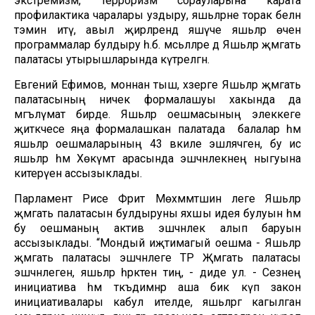
экстремизм, терроризм сорауларына карата
профилактика чаралары уздыру, яшьләрне торак белән
тәэмин итү, авыл җирләрендә яшәүче яшьләр өчен
программалар булдыру һ.б. мәсьәләләре дә Яшьләр җәмәгать
палатасы утырышларында күтәрелгән.
Евгений Ефимов, моннан тыш, хәзерге Яшьләр җәмәгать
палатасының ничек формалашуы хакында да
мәгълүмат бирде. Яшьләр оешмасының элеккеге
җитәкчесе яңа формалашкан палатада балалар һәм
яшьләр оешмаларының 43 вәкиле эшләячәген, бу исә
яшьләр һәм Хөкүмәт арасында эшчәнлекнең ныгуына
китерүен ассызыклады.
Парламент Рәисе Фәрит Мөхәммәтшин әлеге Яшьләр
җәмәгать палатасын булдыруны яхшы идея булуын һәм
бу оешманың актив эшчәнлек алып баруын
ассызыклады. “Мондый иҗтимагый оешма - Яшьләр
җәмәгать палатасы эшчәнлеге ТР Җәмәгать палатасы
эшчәнлегенә, яшьләр һәрәкәтенә тиң, - диде ул. - Сезнең
инициатива һәм тәкъдимнәр аша бик күп закон
инициативалары кабул ителде, яшьләргә кагылган