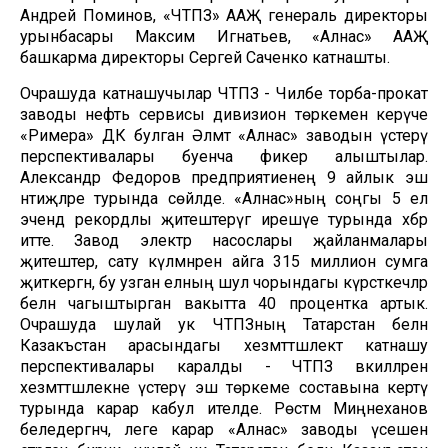
Андрей Поминов, «ЧТПЗ» ААҖ генераль директоры
урынбасары Максим Игнатьев, «Алнас» ААҖ
башкарма директоры Сергей Саченко катнашты.
Очрашуда катнашучылар ЧТПЗ - Чиләбе торба-прокат
заводы нефть сервисы дивизион төркеменә керүче
«Римера» ДК булган Әлмәт «Алнас» заводын үстерү
перспективалары буенча фикер алыштылар.
Александр Федоров предприятиенең 9 айлык эш
нәтиҗәләре турында сөйләде. «Алнас»ның соңгы 5 ел
эчендә рекордлы җитештерүгә ирешүе турында хәбәр
итте. Завод электр насослары җайланмалары
җитештерә, сату күләмнәрен айга 315 миллион сумга
җиткергән, бу узган елның шул чорындагы күрсәткечләр
белән чагыштырган вакытта 40 процентка артык.
Очрашуда шулай ук ЧТПЗның Татарстан белән
Казакъстан арасындагы хезмәттәшлектә катнашу
перспективалары каралды - ЧТПЗ вәкилләрен
хезмәттәшлекне үстерү эш төркеме составына кертү
турында карар кабул ителде. Рөстәм Миңнеханов
беледергәнчә, әлеге карар «Алнас» заводы үсешенә