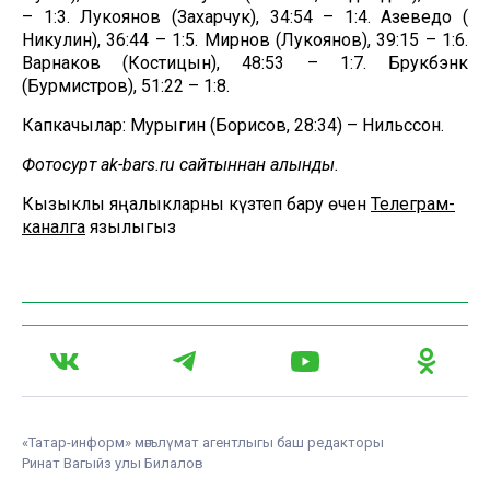
– 1:3. Лукоянов (Захарчук), 34:54 – 1:4. Азеведо (
Никулин), 36:44 – 1:5. Мирнов (Лукоянов), 39:15 – 1:6.
Варнаков (Костицын), 48:53 – 1:7. Брукбэнк
(Бурмистров), 51:22 – 1:8.
Капкачылар: Мурыгин (Борисов, 28:34) – Нильссон.
Фотосурәт ak-bars.ru сайтыннан алынды.
Кызыклы яңалыкларны күзәтеп бару өчен
Телеграм-
каналга
язылыгыз
«Татар-информ» мәгълүмат агентлыгы баш редакторы
Ринат Вагыйз улы Билалов