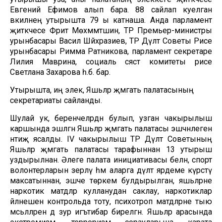
Евгений Ефимов алып бара. 88 сайлап куелган
вәкилнең утырышта 79 ы катнаша. Анда парламент
җитәкчесе Фәрит Мөхәммәтшин, ТР Премьер-министры
урынбасары Васил Шәйхразиев, ТР Дәүләт Советы Рәисе
урынбасары Римма Ратникова, парламент секретаре
Лилия Маврина, социаль сәясәт комитеты рәисе
Светлана Захарова һ.б. бар.
Утырышта, иң элек, Яшьләр җәмәгать палатасының
секретариаты сайланды.
Шулай ук, беренчеләрдән булып, узган чакырылыш
каршында эшләгән Яшьләр җәмәгать палатасы эшчәнлегенә
нәтиҗә ясалды. IV чакырылыш ТР Дәүләт Советының
Яшьләр җәмәгать палатасы тарафыннан 13 утырыш
уздырылнан. Әлеге палата инициативасы белән, спорт
волонтерларын әзерләү һәм аларга дәүләт ярдеме күрсәтү
максатыннан, эшче төркем булдырылган, яшьләрне
наркотик матдәләр кулланудан саклау, наркотиклар
әйләнешен контрольда тоту, психотроп матдәләрне тыю
мәсьәләләренә дә зур игътибар бирелгән. Яшьләр арасында