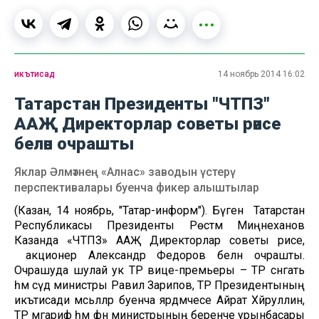
икътисад
14 ноябрь 2014 16:02
Татарстан Президенты "ЧТПЗ"
ААҖ Директорлар советы рәисе
белән очрашты
Яклар Әлмәтнең «Алнас» заводын үстерү
перспективалары буенча фикер алыштылар
(Казан, 14 ноябрь, "Татар-информ"). Бүген Татарстан
Республикасы Президенты Рөстәм Миңнеханов
Казанда «ЧТПЗ» ААҖ Директорлар советы рәисе,
акционер Александр Федоров белән очрашты.
Очрашуда шулай ук ТР вице-премьеры – ТР сәнәгать
һәм сәүдә министры Равил Зарипов, ТР Президентының
икътисади мәсьәләләр буенча ярдәмчесе Айрат Хәйруллин,
ТР мәгариф һәм фән министрының беренче урынбасары