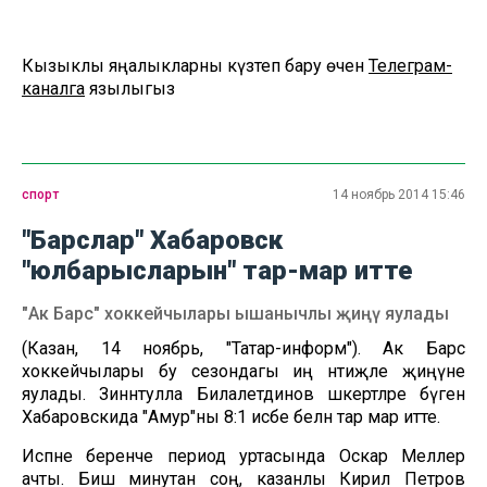
Кызыклы яңалыкларны күзәтеп бару өчен
Телеграм-
каналга
язылыгыз
спорт
14 ноябрь 2014 15:46
"Барслар" Хабаровск
"юлбарысларын" тар-мар итте
"Ак Барс" хоккейчылары ышанычлы җиңү яулады
(Казан, 14 ноябрь, "Татар-информ"). Ак Барс
хоккейчылары бу сезондагы иң нәтиҗәле җиңүне
яулады. Зиннәтулла Билалетдинов шәкертләре бүген
Хабаровскида "Амур"ны 8:1 исәбе белән тар мар итте.
Исәпне беренче период уртасында Оскар Меллер
ачты. Биш минутан соң, казанлы Кирил Петров