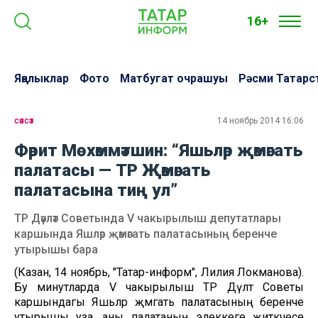
16+
Яңалыклар
Фото
Матбугат очрашуы
Рәсми Татарс
сәясәт
14 ноябрь 2014 16:06
Фәрит Мөхәммәтшин: “Яшьләр җәмәгать
палатасы — ТР Җәмәгать
палатасына тиң ул”
ТР Дәүләт Советында V чакырылыш депутатлары
каршында Яшләр җәмәгать палатасының беренче
утырышы бара
(Казан, 14 ноябрь, "Татар-информ", Лилия Локманова).
Бу минутларда V чакырылыш ТР Дәүләт Советы
каршындагы Яшьләр җәмәгать палатасының беренче
утырышы уза, аны палатаның элеккеге җитәкчесе