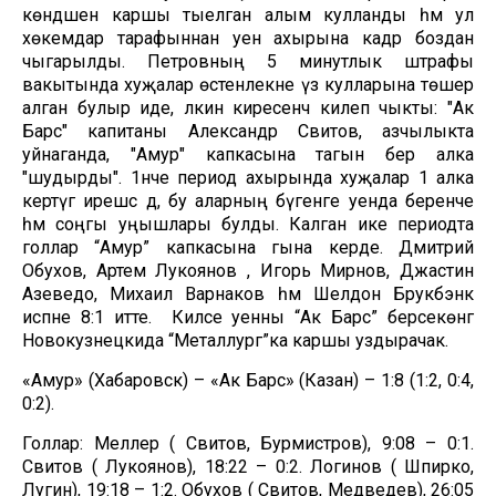
көндәшенә каршы тыелган алым кулланды һәм ул
хөкемдар тарафыннан уен ахырына кадәр боздан
чыгарылды. Петровның 5 минутлык штрафы
вакытында хуҗалар өстенлекне үз кулларына төшерә
алган булыр иде, ләкин киресенчә килеп чыкты: "Ак
Барс" капитаны Александр Свитов, азчылыкта
уйнаганда, "Амур" капкасына тагын бер алка
"шудырды". 1нче период ахырында хуҗалар 1 алка
кертүгә ирешсә дә, бу аларның бүгенге уенда беренче
һәм соңгы уңышлары булды. Калган ике периодта
голлар “Амур” капкасына гына керде. Дмитрий
Обухов, Артем Лукоянов , Игорь Мирнов, Джастин
Азеведо, Михаил Варнаков һәм Шелдон Брукбэнк
исәпне 8:1 итте. Киләсе уенны “Ак Барс” берсекөнгә
Новокузнецкида “Металлург”ка каршы уздырачак.
«Амур» (Хабаровск) – «Ак Барс» (Казан) – 1:8 (1:2, 0:4,
0:2).
Голлар: Меллер ( Свитов, Бурмистров), 9:08 – 0:1.
Свитов ( Лукоянов), 18:22 – 0:2. Логинов ( Шпирко,
Лугин), 19:18 – 1:2. Обухов ( Свитов, Медведев), 26:05