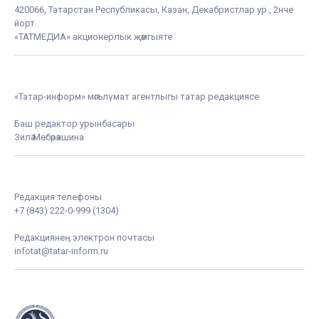
420066, Татарстан Республикасы, Казан, Декабристлар ур., 2нче
йорт.
«ТАТМЕДИА» акционерлык җәмгыяте
«Татар-информ» мәгълүмат агентлыгы татар редакциясе
Баш редактор урынбасары
Зилә Мөбәрәкшина
Редакция телефоны
+7 (843) 222-0-999 (1304)
Редакциянең электрон почтасы
infotat@tatar-inform.ru