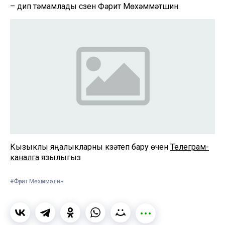
– дип тәмамлады сүзен Фәрит Мөхәммәтшин.
Кызыклы яңалыкларны күзәтеп бару өчен
Телеграм-
каналга
язылыгыз
#Фәрит Мөхәммәтшин