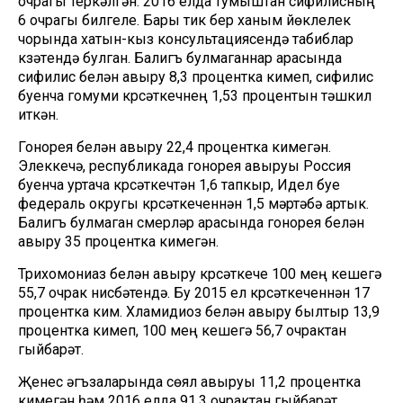
очрагы теркәлгән. 2016 елда тумыштан сифилисның
6 очрагы билгеле. Бары тик бер ханым йөклелек
чорында хатын-кыз консультациясендә табиблар
күзәтүендә булган. Балигъ булмаганнар арасында
сифилис белән авыру 8,3 процентка кимеп, сифилис
буенча гомуми күрсәткечнең 1,53 процентын тәшкил
иткән.
Гонорея белән авыру 22,4 процентка кимегән.
Элеккечә, республикада гонорея авыруы Россия
буенча уртача күрсәткечтән 1,6 тапкыр, Идел буе
федераль округы күрсәткеченнән 1,5 мәртәбә артык.
Балигъ булмаган үсмерләр арасында гонорея белән
авыру 35 процентка кимегән.
Трихомониаз белән авыру күрсәткече 100 мең кешегә
55,7 очрак нисбәтендә. Бу 2015 ел күрсәткеченнән 17
процентка ким. Хламидиоз белән авыру былтыр 13,9
процентка кимеп, 100 мең кешегә 56,7 очрактан
гыйбарәт.
Җенес әгъзаларында сөял авыруы 11,2 процентка
кимегән һәм 2016 елда 91,3 очрактан гыйбарәт.