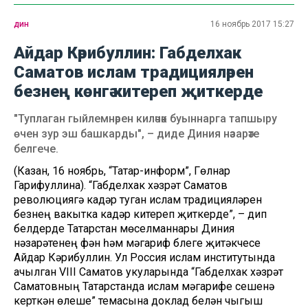
дин
16 ноябрь 2017 15:27
Айдар Кәрибуллин: Габделхак
Саматов ислам традицияләрен
безнең көнгә китереп җиткерде
"Туплаган гыйлемнәрен киләчәк буыннарга тапшыру
өчен зур эш башкарды", – диде Диния нәзарәте
белгече.
(Казан, 16 ноябрь, “Татар-информ”, Гөлнар
Гарифуллина). “Габделхак хәзрәт Саматов
революциягә кадәр туган ислам традицияләрен
безнең вакытка кадәр китереп җиткерде”, – дип
белдерде Татарстан мөселманнары Диния
нәзарәтенең фән һәм мәгариф бүлеге җитәкчесе
Айдар Кәрибуллин. Ул Россия ислам институтында
ачылган VIII Саматов укуларында “Габделхак хәзрәт
Саматовның Татарстанда ислам мәгарифе үсешенә
керткән өлеше” темасына доклад белән чыгыш