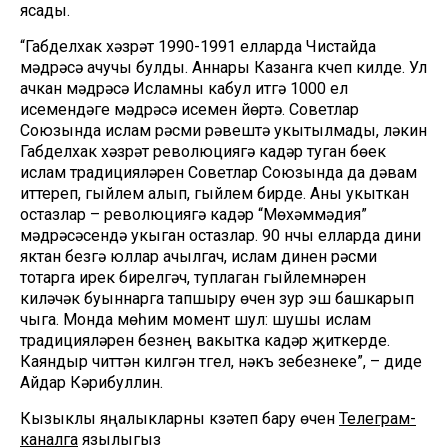
ясады.
“Габделхак хәзрәт 1990-1991 елларда Чистайда
мәдрәсә ачучы булды. Аннары Казанга күчеп килде. Ул
ачкан мәдрәсә Исламны кабул итүгә 1000 ел
исемендәге мәдрәсә исемен йөртә. Советлар
Союзында ислам рәсми рәвештә укытылмады, ләкин
Габделхак хәзрәт революциягә кадәр туган бөек
ислам традицияләрен Советлар Союзында да дәвам
иттереп, гыйлем алып, гыйлем бирде. Аны укыткан
остазлар – революциягә кадәр “Мөхәммәдия”
мәдрәсәсендә укыган остазлар. 90 нчы елларда дини
яктан безгә юллар ачылгач, ислам динен рәсми
тотарга ирек бирелгәч, туплаган гыйлемнәрен
киләчәк буыннарга тапшыру өчен зур эш башкарып
чыга. Монда мөһим момент шул: шушы ислам
традицияләрен безнең вакытка кадәр җиткерде.
Каяндыр читтән килгән түгел, нәкъ үзебезнеке”, – диде
Айдар Кәрибуллин.
Кызыклы яңалыкларны күзәтеп бару өчен
Телеграм-
каналга
язылыгыз