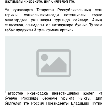
иҗтимагый хәрәкәте, дип билгеләп үтте.
Ул кунакларга Татарстан Республикасының үсеш
тарихы, социаль-икътисади потенциалы, төрле
өлкәләрдәге уңышлары турында сөйләде. Аның
сүзләренчә, агымдагы ел нәтиҗәләре буенча Тулаем
төбәк продукты 3 трлн сумнан артачак.
“Татарстан икътисадка инвестицияләр җәлеп итү
буенча Россиядә беренче урынга чыкты, дип
билгеләп үтте Россия Президенты Владимир Путин