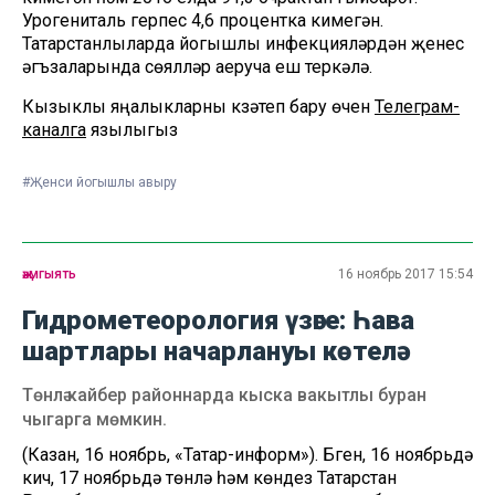
Урогениталь герпес 4,6 процентка кимегән.
Татарстанлыларда йогышлы инфекцияләрдән җенес
әгъзаларында сөялләр аеруча еш теркәлә.
Кызыклы яңалыкларны күзәтеп бару өчен
Телеграм-
каналга
язылыгыз
#Җенси йогышлы авыру
җәмгыять
16 ноябрь 2017 15:54
Гидрометеорология үзәге: Һава
шартлары начарлануы көтелә
Төнлә кайбер районнарда кыска вакытлы буран
чыгарга мөмкин.
(Казан, 16 ноябрь, «Татар-информ»). Бүген, 16 ноябрьдә
кич, 17 ноябрьдә төнлә һәм көндез Татарстан