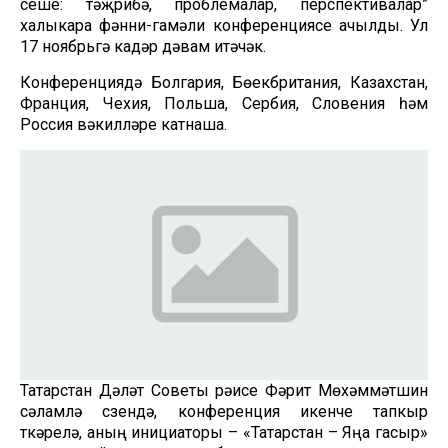
үсеше: тәҗрибә, проблемалар, перспективалар”
халыкара фәнни-гамәли конференциясе ачылды. Ул
17 ноябрьгә кадәр дәвам итәчәк.
Конференциядә Болгария, Бөекбритания, Казахстан,
Франция, Чехия, Польша, Сербия, Словения һәм
Россия вәкилләре катнаша.
Татарстан Дәүләт Советы рәисе Фәрит Мөхәммәтшин
сәламләү сүзендә, конференция икенче тапкыр
үткәрелә, аның инициаторы – «Татарстан – Яңа гасыр»