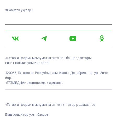
#Саматов укулары
«Татар-информ» мәгълүмат агентлыгы баш редакторы
Ринат Вагыйз улы Билалов
420066, Татарстан Республикасы, Казан, Декабристлар ур., 2нче
йорт.
«ТАТМЕДИА» акционерлык җәмгыяте
«Татар-информ» мәгълүмат агентлыгы татар редакциясе
Баш редактор урынбасары