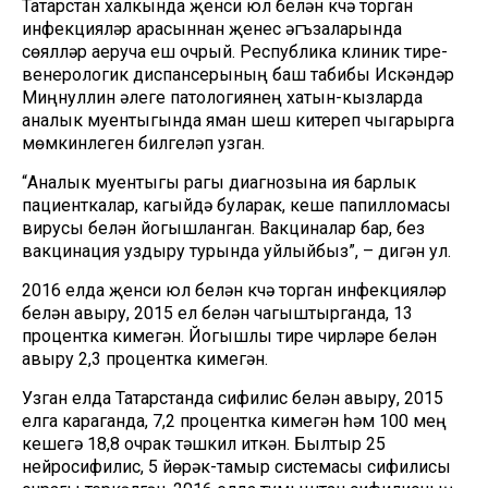
Татарстан халкында җенси юл белән күчә торган
инфекцияләр арасыннан җенес әгъзаларында
сөялләр аеруча еш очрый. Республика клиник тире-
венерологик диспансерының баш табибы Искәндәр
Миңнуллин әлеге патологиянең хатын-кызларда
аналык муентыгында яман шеш китереп чыгарырга
мөмкинлеген билгеләп узган.
“Аналык муентыгы рагы диагнозына ия барлык
пациенткалар, кагыйдә буларак, кеше папилломасы
вирусы белән йогышланган. Вакциналар бар, без
вакцинация уздыру турында уйлыйбыз”, – дигән ул.
2016 елда җенси юл белән күчә торган инфекцияләр
белән авыру, 2015 ел белән чагыштырганда, 13
процентка кимегән. Йогышлы тире чирләре белән
авыру 2,3 процентка кимегән.
Узган елда Татарстанда сифилис белән авыру, 2015
елга караганда, 7,2 процентка кимегән һәм 100 мең
кешегә 18,8 очрак тәшкил иткән. Былтыр 25
нейросифилис, 5 йөрәк-тамыр системасы сифилисы