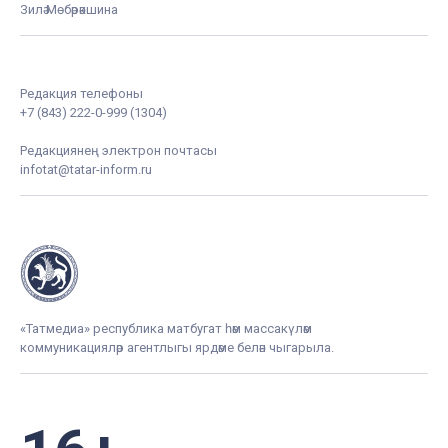
Зилә Мөбәрәкшина
Редакция телефоны
+7 (843) 222-0-999 (1304)
Редакциянең электрон почтасы
infotat@tatar-inform.ru
«Татмедиа» республика матбугат һәм массакүләм
коммуникацияләр агентлыгы ярдәме белән чыгарыла.