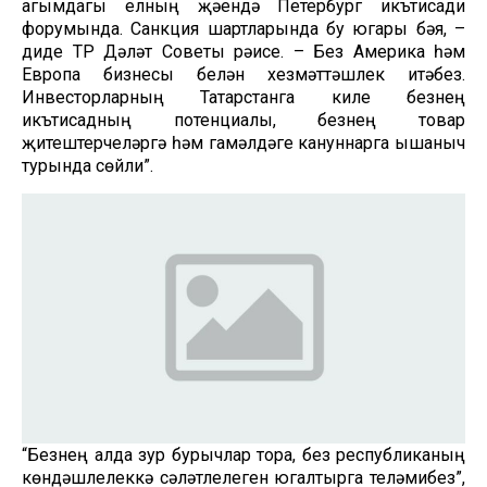
агымдагы елның җәендә Петербург икътисади
форумында. Санкция шартларында бу югары бәя, –
диде ТР Дәүләт Советы рәисе. – Без Америка һәм
Европа бизнесы белән хезмәттәшлек итәбез.
Инвесторларның Татарстанга килүе безнең
икътисадның потенциалы, безнең товар
җитештерүчеләргә һәм гамәлдәге кануннарга ышаныч
турында сөйли”.
“Безнең алда зур бурычлар тора, без республиканың
көндәшлелеккә сәләтлелеген югалтырга теләмибез”,