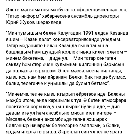
Әлеге мәгълүматны матбугат конференциясеннән соң
“Татар-информ” хәбәрчесенә ансамбль директоры
Юрий Жуков шәрехләде.
“Мин тумышым белән Калугадан. 1991 елдан Казанда
яшим – Казан дәүләт консерваториясендә укыдым.
Татар мәдәнияте белән Казанда гына таныша
башладым һәм шундый коллективка килеп эләгүем –
минем бәхетемә, – диде ул. – Мин татар сәнгатен
саклау һәм үстерү өчен кулымнан килгәннең барысын
да эшләргә тырышам. Ә тел мәсьәләсенә килгәндә,
кызыксынам һәм өйрәнәм. Бәлки, бик тиз дә булмас,
бәлки, теләгәнчә үк уңышлы да булып бетмәс”.
“Минемчә, телне кызыктырып өйрәтәсе иде. Баланы
мәҗбүр итсәк, анда каршылык туа. Ә бөтен атмосфера
позитивка корылса, уңышлырак булыр иде, – дип
дәвам итә ул һәм ансабльне мисал итеп китерә. –
Мәсәлән, безнең ансамбльдә телне яхшырак
белгәннәр начаррак белүчеләрне гаепләми, ә бәлки,
ярдәм итергә тырыша. Әкренләп син ул телне ярата