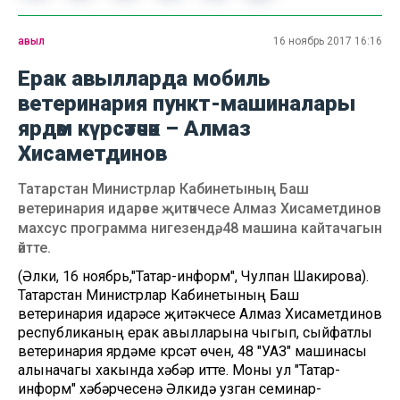
авыл
16 ноябрь 2017 16:16
Ерак авылларда мобиль
ветеринария пункт-машиналары
ярдәм күрсәтәчәк – Алмаз
Хисаметдинов
Татарстан Министрлар Кабинетының Баш
ветеринария идарәсе җитәкчесе Алмаз Хисаметдинов
махсус программа нигезендә, 48 машина кайтачагын
әйтте.
(Әлки, 16 ноябрь,"Татар-информ", Чулпан Шакирова).
Татарстан Министрлар Кабинетының Баш
ветеринария идарәсе җитәкчесе Алмаз Хисаметдинов
республиканың ерак авылларына чыгып, сыйфатлы
ветеринария ярдәме күрсәтү өчен, 48 "УАЗ" машинасы
алыначагы хакында хәбәр итте. Моны ул "Татар-
информ" хәбәрчесенә Әлкидә узган семинар-