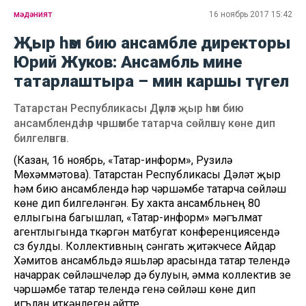
мәдәният
16 ноябрь 2017 15:42
Җыр һәм бию ансамбле директоры
Юрий Жуков: Ансамбль мине
татарлаштыра – мин каршы түгел
Татарстан Республикасы Дәүләт җыр һәм бию
ансамблендә һәр чәршәмбе татарча сөйләшү көне дип
билгеләнгән.
(Казан, 16 ноябрь, «Татар-информ», Рузилә
Мөхәммәтова). Татарстан Республикасы Дәүләт җыр
һәм бию ансамблендә һәр чәршәмбе татарча сөйләшү
көне дип билгеләнгән. Бу хакта ансамбльнең 80
еллыгына багышлап, «Татар-информ» мәгълүмат
агентлыгында үткәргән матбугат конференциясендә
сүз булды. Коллективның сәнгать җитәкчесе Айдар
Хәмитов ансамбльдә яшьләр арасында татар телендә
начаррак сөйләшүчеләр дә булуын, әмма коллектив үзе
чәршәмбе татар телендә генә сөйләшү көне дип
игълан иткәнлеген әйтте.