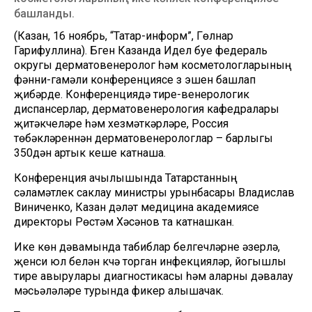
башланды.
(Казан, 16 ноябрь, “Татар-информ”, Гөлнар
Гарифуллина). Бүген Казанда Идел буе федераль
округы дерматовенеролог һәм косметологларының
фәнни-гамәли конференциясе үз эшен башлап
җибәрде. Конференциядә тире-венерологик
диспансерлар, дерматовенерология кафедралары
җитәкчеләре һәм хезмәткәрләре, Россия
төбәкләреннән дерматовенерологлар – барлыгы
350дән артык кеше катнаша.
Конференция ачылышында Татарстанның
сәламәтлек саклау министры урынбасары Владислав
Виниченко, Казан дәүләт медицина академиясе
директоры Рөстәм Хәсәнов та катнашкан.
Ике көн дәвамында табиблар белгечләрне әзерләү,
җенси юл белән күчә торган инфекцияләр, йогышлы
тире авырулары диагностикасы һәм аларны дәвалау
мәсьәләләре турында фикер алышачак.