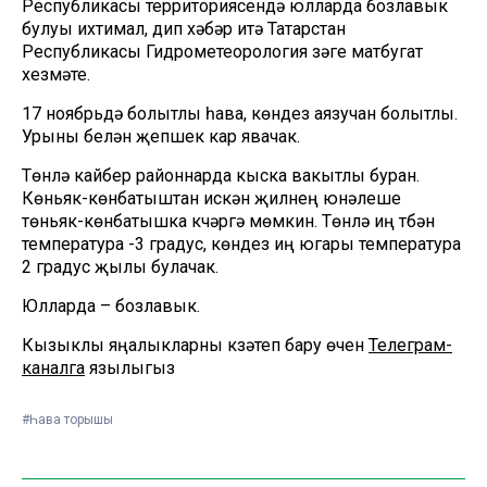
Республикасы территориясендә юлларда бозлавык
булуы ихтимал, дип хәбәр итә Татарстан
Республикасы Гидрометеорология үзәге матбугат
хезмәте.
17 ноябрьдә болытлы һава, көндез аязучан болытлы.
Урыны белән җепшек кар явачак.
Төнлә кайбер районнарда кыска вакытлы буран.
Көньяк-көнбатыштан искән җилнең юнәлеше
төньяк-көнбатышка күчәргә мөмкин. Төнлә иң түбән
температура -3 градус, көндез иң югары температура
2 градус җылы булачак.
Юлларда – бозлавык.
Кызыклы яңалыкларны күзәтеп бару өчен
Телеграм-
каналга
язылыгыз
#Һава торышы