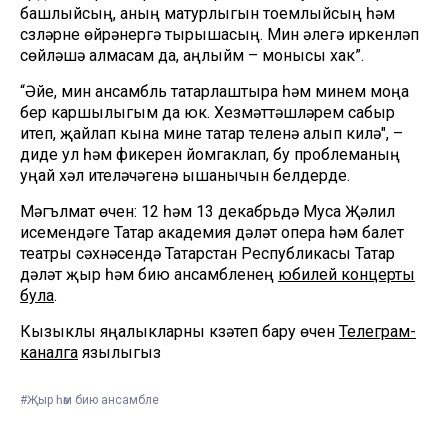
башлыйсың, аның матурлыгын тоемлыйсың һәм
сүзләрне өйрәнергә тырышасың. Мин әлегә иркенләп
сөйләшә алмасам да, аңлыйм – монысы хак”.
“Әйе, мин ансамбль татарлаштыра һәм минем моңа
бер каршылыгым да юк. Хезмәттәшләрем сабыр
итеп, җайлап кына мине татар теленә алып килә", –
диде ул һәм фикерен йомгаклап, бу проблеманың
уңай хәл ителәчәгенә ышанычын белдерде.
Мәгълүмат өчен: 12 һәм 13 декабрьдә Муса Җәлил
исемендәге Татар академия дәүләт опера һәм балет
театры сәхнәсендә Татарстан Республикасы Татар
дәүләт җыр һәм бию ансамбленең
юбилей концерты
була
.
Кызыклы яңалыкларны күзәтеп бару өчен
Телеграм-
каналга
язылыгыз
#Җыр һәм бию ансамбле