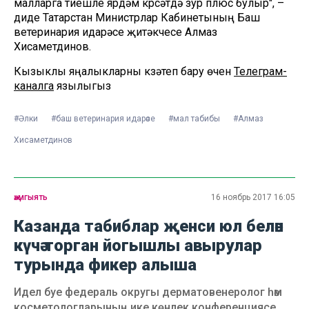
малларга тиешле ярдәм күрсәтүдә зур плюс булыр", –
диде Татарстан Министрлар Кабинетының Баш
ветеринария идарәсе җитәкчесе Алмаз
Хисаметдинов.
Кызыклы яңалыкларны күзәтеп бару өчен
Телеграм-
каналга
язылыгыз
#Әлки
#баш ветеринария идарәсе
#мал табибы
#Алмаз
Хисаметдинов
җәмгыять
16 ноябрь 2017 16:05
Казанда табиблар җенси юл белән
күчә торган йогышлы авырулар
турында фикер алыша
Идел буе федераль округы дерматовенеролог һәм
косметологларының ике көнлек конференциясе