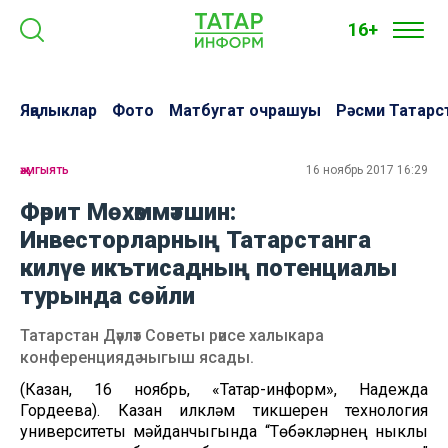
16+
Яңалыклар
Фото
Матбугат очрашуы
Рәсми Татарс
җәмгыять
16 ноябрь 2017 16:29
Фәрит Мөхәммәтшин:
Инвесторларның Татарстанга
килүе икътисадның потенциалы
турында сөйли
Татарстан Дәүләт Советы рәисе халыкара
конференциядә чыгыш ясады.
(Казан, 16 ноябрь, «Татар-информ», Надежда
Гордеева). Казан илкүләм тикшеренү технология
университеты мәйданчыгында “Төбәкләрнең ныклы