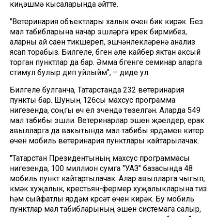
киңәшмә кысаларында әйтте.
"Ветеринария объектлары халык өчен бик кирәк. Без
мал табибларына начар эшләргә ирек бирмибез,
аларны ай саен тикшереп, эшчәнлекләренә анализ
ясап торабыз. Билгеле, бүген әле кайбер яктан аксый
торган пунктлар да бар. Әмма бүгенге семинар аларга
стимул булыр дип уйлыйм", – диде ул.
Билгеле булганча, Татарстанда 232 ветеринария
пункты бар. Шуның 126сы махсус программа
нигезендә, соңгы өч ел эчендә төзелгән. Аларда 549
мал табибы эшли. Ветеринарлар эшен җәелдерү, ерак
авылларга да вакытында мал табибы ярдәмен китерү
өчен мобиль ветеринария пунктлары кайтарылачак.
"Татарстан Президентының махсус программасы
нигезендә, 100 миллион сумга "УАЗ" базасында 48
мобиль пункт кайтартылачак. Алар авылларга чыгып,
күмәк хуҗалык, крестьян-фермер хуҗалыкларына тиз
һәм сыйфатлы ярдәм күрсәтү өчен кирәк. Бу мобиль
пунктлар мал табибларының эшен системага салыр,