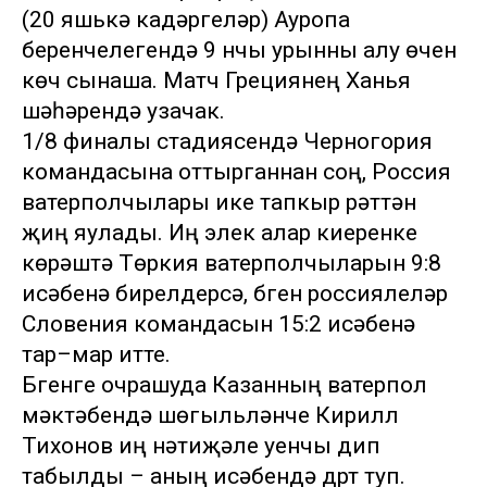
(20 яшькә кадәргеләр) Ауропа
беренчелегендә 9 нчы урынны алу өчен
көч сынаша. Матч Грециянең Ханья
шәһәрендә узачак.
1/8 финалы стадиясендә Черногория
командасына оттырганнан соң, Россия
ватерполчылары ике тапкыр рәттән
җиңү яулады. Иң элек алар киеренке
көрәштә Төркия ватерполчыларын 9:8
исәбенә бирелдерсә, бүген россиялеләр
Словения командасын 15:2 исәбенә
тар–мар итте.
Бүгенге очрашуда Казанның ватерпол
мәктәбендә шөгыльләнүче Кирилл
Тихонов иң нәтиҗәле уенчы дип
табылды – аның исәбендә дүрт туп.