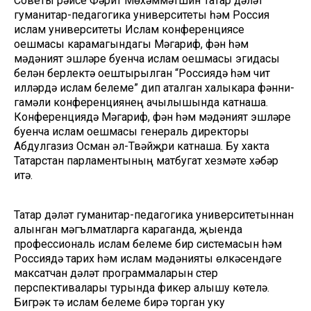
Советы рәисе Фәрит Мөхәммәтшин Татар дәүләт
гуманитар-педагогика университеты һәм Россия
ислам университеты Ислам конференциясе
оешмасы карамагындагы Мәгариф, фән һәм
мәдәният эшләре буенча ислам оешмасы эгидасы
белән берлектә оештырылган “Россиядә һәм чит
илләрдә ислам белеме” дип аталган халыкара фәнни-
гамәли конференциянең ачылышында катнаша.
Конференциядә Мәгариф, фән һәм мәдәният эшләре
буенча ислам оешмасы генераль директоры
Абдулгазиз Осман әл-Твәйҗри катнаша. Бу хакта
Татарстан парламентының матбугат хезмәте хәбәр
итә.
Татар дәүләт гуманитар-педагогика университетыннан
алынган мәгълүматларга караганда, җыенда
профессиональ ислам белеме бирү системасын һәм
Россиядә тарих һәм ислам мәдәнияты өлкәсендәге
максатчан дәүләт программаларын үстерү
перспективалары турында фикер алышу көтелә.
Бигрәк тә ислам белеме бирә торган уку