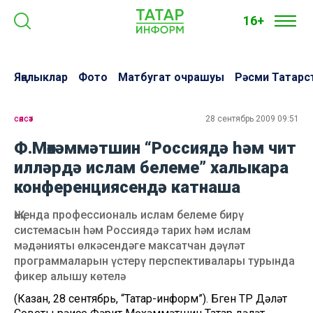
16+
Яңалыклар
Фото
Матбугат очрашуы
Рәсми Татарс
сәясәт
28 сентябрь 2009 09:51
Ф.Мөхәммәтшин “Россиядә һәм чит
илләрдә ислам белеме” халыкара
конференциясендә катнаша
Җыенда профессиональ ислам белеме бирү
системасын һәм Россиядә тарих һәм ислам
мәдәнияты өлкәсендәге максатчан дәүләт
программаларын үстерү перспективалары турында
фикер алышу көтелә
(Казан, 28 сентябрь, “Татар-информ”). Бүген ТР Дәүләт