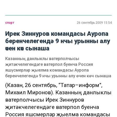
спорт
26 сентябрь 2009 15:54
Ирек Зиннуров командасы Ауропа
беренчелегендә 9 нчы урынны алу
өчен көч сынаша
Казанның данлыклы ватерполчысы
җитәкчелегендәге ватерпол буенча Россия
яшүсмерләр җыелма командасы Ауропа
беренчелегендә 9 нчы урынны алу өчен көч сынаша
(Казан, 26 сентябрь, “Татар–информ”,
Михаил Миронов). Казанның данлыклы
ватерполчысы Ирек Зиннуров
җитәкчелегендәге ватерпол буенча
Россия яшүсмерләр җыелма командасы