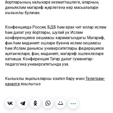
йортларының халыкара хезмәттәшлеге, аларның
дөньякүләм мәгариф җирлегенә керү мәсьәләләре
кызыклы булачак.
Конфенциядә Россия, БДБ һәм ерак чит илләр ислам
һәм дәүләт уку йортлары, шулай ук Ислам
конференциясе оешмасы карамагындагы Мәгариф,
фән һәм мәдәният эшләре буенча ислам оешмасы
һәм Ислам дөньясы университетлары федерациясе
җитәкчеләре, фән, мәдәният, мәгариф эшлеклеләре
катнаша. Конференция Татар дәүләт гуманитар-
педагогика университетында уза.
Кызыклы яңалыкларны күзәтеп бару өчен
Телеграм-
каналга
язылыгыз