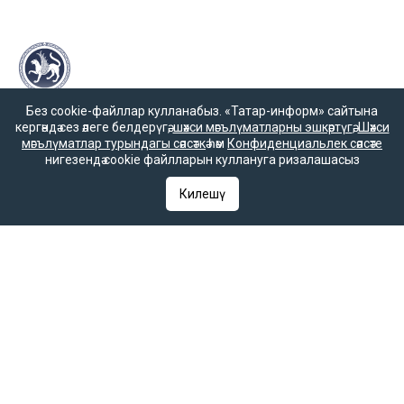
Без cookie-файллар кулланабыз. «Татар-информ» сайтына
«Татмедиа» республика матбугат һәм массакүләм
кергәндә сез әлеге белдерүгә,
шәхси мәгълүматларны эшкәртүгә
,
Шәхси
коммуникацияләр агентлыгы ярдәме белән чыгарыла.
мәгълүматлар турындагы сәясәткә
һәм
Конфиденциальлек сәясәте
нигезендә cookie файлларын куллануга ризалашасыз
Килешү
16+
Әлеге ресурста
16+ категорияләренә
керүче мәгълүмат
булырга мөмкин.