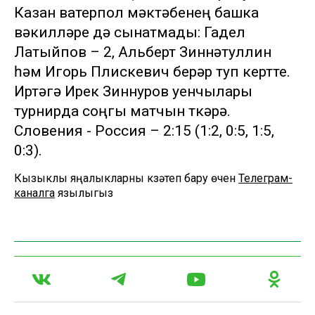
Казан ватерпол мәктәбенең башка
вәкилләре дә сынатмады: Гадел
Латыйпов – 2, Альберт Зиннәтуллин
һәм Игорь Плискевич берәр туп кертте.
Иртәгә Ирек Зиннуров уенчылары
турнирда соңгы матчын үткәрә.
Словения - Россия – 2:15 (1:2, 0:5, 1:5,
0:3).
Кызыклы яңалыкларны күзәтеп бару өчен
Телеграм-
каналга
язылыгыз