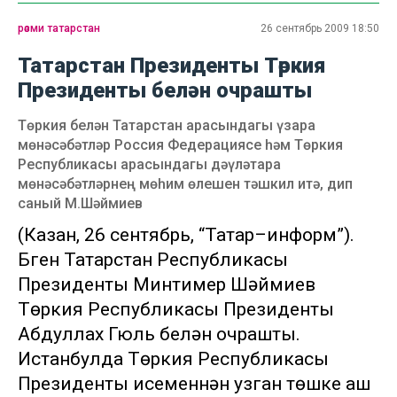
рәсми татарстан
26 сентябрь 2009 18:50
Татарстан Президенты Төркия
Президенты белән очрашты
Төркия белән Татарстан арасындагы үзара
мөнәсәбәтләр Россия Федерациясе һәм Төркия
Республикасы арасындагы дәүләтара
мөнәсәбәтләрнең мөһим өлешен тәшкил итә, дип
саный М.Шәймиев
(Казан, 26 сентябрь, “Татар–информ”).
Бүген Татарстан Республикасы
Президенты Минтимер Шәймиев
Төркия Республикасы Президенты
Абдуллах Гюль белән очрашты.
Истанбулда Төркия Республикасы
Президенты исеменнән узган төшке аш