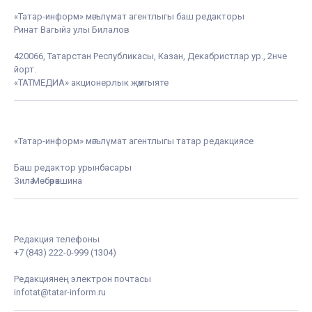
«Татар-информ» мәгълүмат агентлыгы баш редакторы
Ринат Вагыйз улы Билалов
420066, Татарстан Республикасы, Казан, Декабристлар ур., 2нче
йорт.
«ТАТМЕДИА» акционерлык җәмгыяте
«Татар-информ» мәгълүмат агентлыгы татар редакциясе
Баш редактор урынбасары
Зилә Мөбәрәкшина
Редакция телефоны
+7 (843) 222-0-999 (1304)
Редакциянең электрон почтасы
infotat@tatar-inform.ru