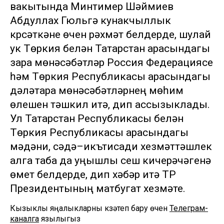
вакытында Минтимер Шәймиев
Абдуллах Гюльгә кунакчыллык
күрсәткәне өчен рәхмәт белдерде, шулай
ук Төркия белән Татарстан арасындагы
үзара мөнәсәбәтләр Россия Федерациясе
һәм Төркия Республикасы арасындагы
дәүләтара мөнәсәбәтләрнең мөһим
өлешен тәшкил итә, дип ассызыклады.
Ул Татарстан Республикасы белән
Төркия Республикасы арасындагы
мәдәни, сәүдә–икътисади хезмәттәшлек
алга таба да уңышлы үсеш кичерәчәгенә
өмет белдерде, дип хәбәр итә ТР
Президентының матбугат хезмәте.
Кызыклы яңалыкларны күзәтеп бару өчен
Телеграм-
каналга
язылыгыз